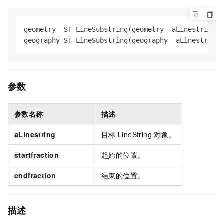
geometry  ST_LineSubstring(geometry  aLinestring ,
geography ST_LineSubstring(geography  aLinestring
参数
参数名称
描述
aLinestring
目标
LineString
对象。
startfraction
起始的位置。
endfraction
结束的位置。
描述