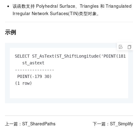
该函数支持
Polyhedral Surface、Triangles
和
Triangulated
Irregular Network Surfaces(TIN)类型对象。
示例
SELECT ST_AsText(ST_ShiftLongitude('POINT(181 30)'
   st_astext

----------------

 POINT(-179 30)

(1 row)

上一篇：
ST_SharedPaths
下一篇：
ST_Simplify