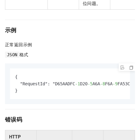
位问题。
示例
正常返回示例
格式
JSON
{

  "RequestId": "D65AADFC
-1
D20
-5
A6A
-8
F6A
-9
FA53C0D**
}
错误码
HTTP