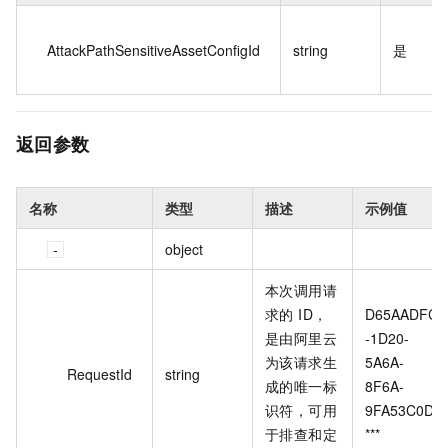
AttackPathSensitiveAssetConfigId
string
是
返回参数
名称
类型
描述
示例值
object
本次调用请
求的 ID，
D65AADFC
是由阿里云
-1D20-
为该请求生
5A6A-
RequestId
string
成的唯一标
8F6A-
识符，可用
9FA53C0D*
于排查和定
***