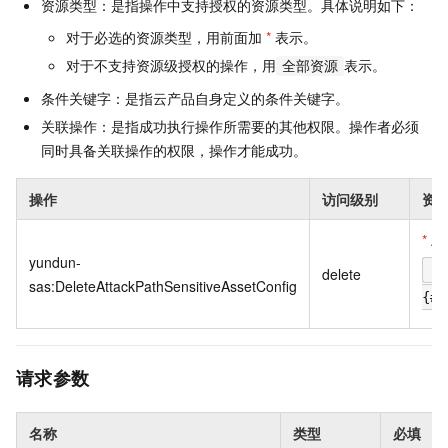
资源类型：是指操作中支持授权的资源类型。具体说明如下：
对于必选的资源类型，用前面加
*
表示。
对于不支持资源级授权的操作，用
表示。
全部资源
条件关键字：是指云产品自身定义的条件关键字。
关联操作：是指成功执行操作所需要的其他权限。操作者必须
同时具备关联操作的权限，操作才能成功。
操作
访问级别
资
*
At
yundun-
a
delete
sas:DeleteAttackPathSensitiveAssetConfig
{#a
请求参数
名称
类型
必填