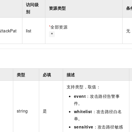
一个 AI 助手
即刻拥有 DeepSeek-R1 满血版
超强辅助，Bol
访问级
资源类型
条
在企业官网、通讯软件中为客户提供 AI 客服
多种方案随心选，轻松解锁专属 DeepSeek
别
*
全部资源
AttackPat
list
无
*
类型
必填
描述
支持类型，取值：
event
：攻击路径告警事
件。
string
是
whitelist
：攻击路径白名
单。
sensitive
：攻击路径敏感