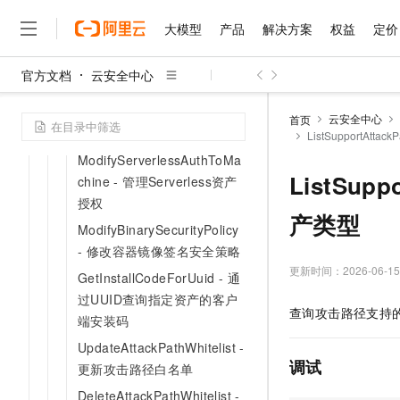
AddProtectVpcList - 新增或
大模型
产品
解决方案
权益
定价
更新VPC购买的白名单列表
GrantSwitchAgreement - 功
官方文档
云安全中心
能迁移授权接口
大模型
产品
解决方案
权益
定价
云市场
伙伴
服务
了解阿里云
精选产品
精选解决方案
普惠上云
产品定价
精选商城
成为销售伙伴
售前咨询
为什么选择阿里云
ListAgentlessAsset - 查询无
千问AI平台
云安全中心
首页
了解云产品的定价详情
代理检测资产
ListSupportAt
大模型服务平台百炼
睿译宝，AI翻译排版一
普惠上云 官方力荐
分销伙伴
在线服务
网站建设
什么是云计算
大
大模型服务与应用平台
上传文档即自动完成翻译和
云服务器38元/年起，超
ModifyServerlessAuthToMa
咨询伙伴
多端小程序
技术领先
ListSup
chine - 管理Serverless资产
云上成本管理
售后服务
千问大模型
GLM-5.2：长任务时代
官方推荐返现计划
大模型
大模型
精选产品
精选解决方案
授权
Salesforce 国际版订阅
稳定可靠
管理和优化成本
多元化、高性能、安全可靠
推荐新用户得奖励，单订单
产类型
销售伙伴合作计划
自助服务
ModifyBinarySecurityPolicy
友盟天域
安全合规
人工智能与机器学习
AI
文本生成
无影云电脑
Hermes Agent，打造
云工开物
- 修改容器镜像签名安全策略
无影生态合作计划
在线服务
观测云
分析师报告
随时随地安全接入的云上超
自主进化，持久记忆，越用
高校专属算力普惠，学生认
更新时间：
2026-06-15
计算
互联网应用开发
Qwen3.8-Max
GetInstallCodeForUuid - 通
HOT
Salesforce On Alibaba C
工单服务
智能体时代全能旗舰模型
过UUID查询指定资产的客户
Tuya 物联网平台阿里云
研究报告与白皮书
云解析DNS
快速拥有专属 OpenClaw
Consulting Partner 合
大数据
容器
查询攻击路径支持
免费试用
端安装码
短信专区
蓝凌 OA
Qwen3.7-Plus
AI 大模型销售与服务生
现代化应用
存储
UpdateAttackPathWhitelist -
天池大赛
能看、能想、能动手的多模
云原生大数据计算服务 Max
解决方案免费试用 新老
电子合同
调试
更新攻击路径白名单
面向分析的企业级SaaS模
最高领取价值200元试用
安全
网络与CDN
AI 算法大赛
Qwen3-VL-Plus
DeleteAttackPathWhitelist -
畅捷通