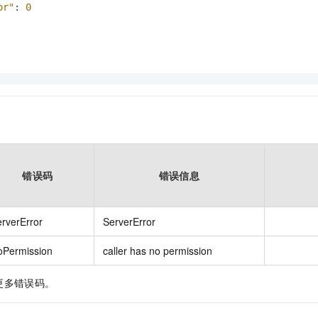
or"
:
0
错误码
错误信息
rverError
ServerError
oPermission
caller has no permission
更多错误码。