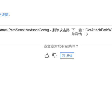
更详情
。
AttackPathSensitiveAssetConfig - 删除攻击路
下一篇：
GetAttackPat
单详情
该文章对您有帮助吗？
反馈