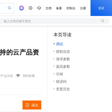
文档
备案
控制台
注册
登录
输入文档关键字查找
验
作计划
器
AI 活动
专业服务
服务伙伴合作计划
开发者社区
加入我们
服务平台百炼
阿里云 OPC 创新助力计划
本页导读
（1）
一站式生成采购清单，支持单品或批量购买
S
可编辑精美 PPT 文稿
S产品伙伴计划（繁花）
峰会
造的大模型服务与应用开发平台
轻量应用服务器
Agency Agents：拥有专属领域专家
AI 生产力先锋
Al MaaS 服务伙伴赋能合作
域名
博文
Careers
至高可申请百万元
调试
性可伸缩的云计算服务
 轻松生成专业的 PPT
开启高性价比 AI 编程新体验
先锋实践拓展 AI 生产力的边界
快速构建应用程序和网站，即刻迈出上云第一步
多领域专家智能体,一键组建 AI 虚拟交付团队
Token 补贴，五大权
计划
海大会
伙伴信用分合作计划
商标
问答
社会招聘
击路径支持的云产品资
授权信息
益加速 OPC 成功
S
帕鲁游戏服务器
数字证书管理服务（原SSL证书）
HappyHorse 打造一站式影视创作平台
飞天发布时刻
HOT
划
备案
电子书
校园招聘
请求参数
联机服务器，轻松开启游戏
视频创作，一键激活电商全链路生产力
全托管，含MySQL、PostgreSQL、SQL Server、MariaDB多引擎
实现全站 HTTPS，呈现可信的 Web 访问
所见，即是所愿
可视化编排打通从文字构思到成片全链路闭环
更多支持
划
公司注册
镜像站
返回参数
视频生成
语音识别与合成
 智能体与工作流应用
短信服务
漫剧工坊：一站式动画创作平台
AI 实训营
合作伙伴培训与认证
示例
划
上云迁移
的智能体编程平台
站生成，高效打造优质广告素材
通过阿里云百炼高效搭建AI应用,助力高效开发
快速生产连贯的高质量长漫剧
从基础到进阶，Agent 创客手把手教你
国内短信简单易用，安全可靠，秒级触达，全球覆盖200+国家和地区。
我的收藏
产品详情
e-1.1-T2V
Qwen3-TTS-Flash
lScope
我要反馈
查询合作伙伴
错误码
畅细腻的高质量视频
离线语音合成大模型，多语言方言自适应，低延迟高稳定
n Alibaba Cloud ISV 合作
代维服务
olarDB
建企业门户网站
大数据开发治理平台 DataWorks
10 分钟搭建微信、支付宝小程序
变更历史
创新加速
ope
登录合作伙伴管理后台
我要建议
站，无忧落地极速上线
以可视化方式快速构建移动和 PC 门户网站
100%兼容MySQL、PostgreSQL，兼容Oracle，支持集中和分布式
高效部署网站，快速应用到小程序
Data Agent 驱动的一站式 Data+AI 开发治理平台
e-1.1-I2V
Cosyvoice-V3-Flash
安全
畅自然，细节丰富
高表现力语音合成大模型，语音克隆听感自然
我要投诉
上云场景组合购
伴
调试
边界网络安全防护产品
漫剧创作，剧本、分镜、视频高效生成
覆盖90%+业务场景，专享组合折扣价
2V
VPN
Fun-ASR