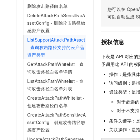
AI 产品 免费试用
网络
删除攻击路径白名单
安全
云开发大赛
您可以在
OpenA
Tableau 订阅
1亿+ 大模型 tokens 和 
DeleteAttackPathSensitiveA
可以自动生成
S
可观测
入门学习赛
中间件
AI空中课堂在线直播课
ssetConfig - 删除攻击路径敏
140+云产品 免费试用
大模型服务
感资产设置
上云与迁云
产品新客免费试用，最长1
数据库
生态解决方案
ListSupportAttackPathAsset
千问AI平台-Token Plan
授权信息
企业出海
大模型ACA认证体验
大数据计算
- 查询攻击路径支持的云产品
助力企业全员 AI 认知与能
行业生态解决方案
资产类型
政企业务
下表是
API
对应的
媒体服务
千问AI平台-模型体验
开发者生态解决方案
GetAttackPathWhitelist - 查
予调用此
API
的权
在线体验全尺寸、多种模态
企业服务与云通信
询攻击路径白名单详情
操作：是指具
AI 开发和 AI 应用解决
Happy 系列大模型
ListAttackPathWhitelist - 查
访问级别：是指
域名与网站
询攻击路径白名单列表
资源类型：是
终端用户计算
CreateAttackPathWhitelist -
对于必选的
创建攻击路径白名单
Serverless
大模型解决方案
对于不支持
CreateAttackPathSensitiveA
条件关键字：
开发工具
ssetConfig - 创建攻击路径敏
快速部署 Dify，高效搭建 
关联操作：是
感资产设置
迁移与运维管理
UpdateAttackPathSensitive