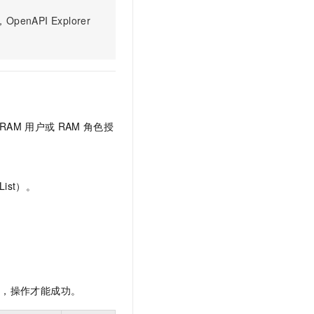
文戏情感细腻自然，动作戏激烈拳拳到肉，实现更强表演能力
支持中英文自由切换，具备更强的噪声鲁棒性
云聚AI 严选权益
SSL 证书
PI Explorer
，一键激活高效办公新体验
精选AI产品，从模型到应用全链提效
堡垒机
AI 用量加速计划
应用
防火墙
、识别商机，让客服更高效、服务更出色。
新老同享，达量后返
千问办公
主机安全
NEW
的智能体编程平台
一站式AI生产力平台
RAM
用户或
RAM
角色授
AI 应用及服务市场
伶鹊
企业级人与Agent协作平台，接入和调度多个数字员工
智能客服平台，对话机器人、对话分析、智能外呼
AI 应用
大模型服务平台百炼 - 全妙
大模型
ist）。
应用创作平台
多模态内容创作工具，已接入 DeepSeek
自然语言处理
数据标注
机器学习
息提取
与 AI 智能体进行实时音视频通话
限，操作才能成功。
从文本、图片、视频中提取结构化的属性信息
构建支持视频理解的 AI 音视频实时通话应用