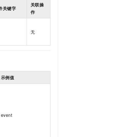
t.diy 一步搞定创意建站
构建大模型应用的安全防护体系
关联操
件关键字
通过自然语言交互简化开发流程,全栈开发支持
通过阿里云安全产品对 AI 应用进行安全防护
作
无
示例值
event