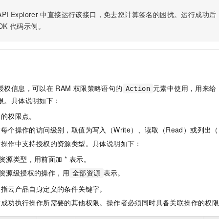
服务生态伙伴
视觉 Coding、空间感知、多模态思考等全面升级
1M上下文，专为长程任务能力而生
云工开物
企业应用
Night Plan 支持 Qwen 3.8-Max
AI 办公
NEW
PI Explorer
中直接运行该接口，免去您计算签名的困扰。运行成功后，OpenA
Red Hat
30+ 款产品免费体验
夜间 5 折，Qwen/Meoo/TokenPlan 客户专享
AI智能应用
科研合作
DK
代码示例。
ERP
堂（旗舰版）
SUSE
智能客服
AI 应用构建
大模型原生
CRM
2个月
自动承接线索
建站小程序
Qoder
大模型服务平台百炼-应用模版
OA 办公系统
HOT
NEW
面向真实软件
个人版上线、团队版降价；千问3.8-Max首发发尝鲜
丰富多元化的应用模版和解决方案
力提升
财税管理
模板建站
授权信息，可以在
RAM
权限策略语句的
元素中使用，用来给
Action
万有无界
大模型服务平台百炼-智能体
400电话
定制建站
限。具体说明如下：
的模型效果
灵活可视化地构建企业级 Agent
体的权限点。
方案
广告营销
模板小程序
秒悟
人工智能平台 PAI
每个操作的访问级别，取值为写入（Write）、读取（Read）或列出（L
定制小程序
云端极速 AI 
新一代 AI 视频生成模型，深度适配广告营销等场景
AI Native 的算法工程平台，一站式完成建模、训练、推理服务部署
指操作中支持授权的资源类型。具体说明如下：
APP 开发
资源类型，用前面加 * 表示。
建站系统
资源级授权的操作，用
表示。
全部资源
是指云产品自身定义的条件关键字。
AI 应用
10分钟微调：让0.6B模型媲美235B模型
多模态数据信
指成功执行操作所需要的其他权限。操作者必须同时具备关联操作的权
依托云原生高可用架构,实现Dify私有化部署
用1%尺寸在特定领域达到大模型90%以上效果