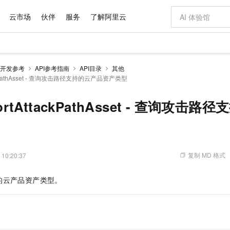
云市场
伙伴
服务
了解阿里云
AI 特惠
数据与 API
成为产品伙伴
企业增值服务
最佳实践
价格计算器
AI 场景体
基础软件
产品伙伴合
阿里云认证
市场活动
配置报价
大模型
开发参考
API参考指南
API目录
其他
自助选配和估算价格
tackPathAsset - 查询攻击路径支持的云产品资产类型
步到位
域名与网站
智启 AI 普惠权益
产品生态集成认证中心
企业支持计划
云上春晚
Qwen Audio：打造专属 AI 语音助手
千问官方 MaaS 平台，为开发者和 Agent 而生，新用户赠送 1 亿 + tokens 额度
云服务器 EC
一句话生成原生
AI Coding
阿里云Maa
2026 阿里云
为企业打
数据集
Windows
大模型认证
模型
NEW
NEW
格式还原
值低价云产品抢先购
提供智能易用的域名与建站服务
至高享 1亿+免费 tokens，加速 Al 应用落地
Qwen-Audio-3.0-Realtime 端到端实时语音角色扮演
安全可靠、弹
输入一句话想法,
智能编程，一键
产品生态伙伴
专家技术服务
云上奥运之旅
弹性计算合作
阿里云中企出
手机三要素
宝塔 Linux
全部认证
portAttackPathAsset - 查询攻
价格优势
开源旗舰模型
对象存储 OSS
即刻拥有 DeepSeek-V4-Pro
阿里云 OPC 创新助力计划
云数据库 RD
一键部署幻兽
AI 电商营销
产品生态伙伴工作台
企业增值服务台
云栖战略参考
云存储合作计
云栖大会
身份实名认证
CentOS
训练营
推动算力普惠，释放技术红利
的大模型服务
最高返9万
真正可用的 1M 上下文,一次完成代码全链路开发
轻松解锁专属 DeepSeek-V4-Pro
至高百万元 Token 补贴，加速一人公司成长
稳定、安全、高性价比、高性能的云存储服务
一键购买专属
从图文生成到
云上的中国
数据库合作计
活动全景
短信
Docker
图片和
自进化智能体
人工智能平台 PAI
5 分钟轻松部署专属 QwenPaw
Token Plan 模型订阅计划
Qoder
高效搭建 AI
AI 广告创作
企业成长
大模型
NEW
HOT
信息公告
看见新力量
云网络合作计
OCR 文字识别
JAVA
级电脑
越聪明
证享300元代金券
一站式AI开发、训练和推理服务
Qwen3.8-Max 首发尝鲜，限时加量 10 倍，夜间低至2折
从聊天伙伴进化为能主动干活的本地数字员工
面向真实软件
图文、视频一
复制 MD 格式
 10:20:37
Kimi-K3
HappyHors
NEW
魔搭 Mode
loud
服务实践
官网公告
Kimi 最新旗舰模型，长程编程与推理利器
让文字生成流
金融模力时刻
Salesforce O
版
发票查验
全能环境
Qoder CN
Claude Code + GStack 打造工程团队
千问办公，限时限量积分加倍
云原生数据库 P
低代码高效构
AI 建站
NEW
作计划
的云产品资产类型。
计划
创新中心
魔搭 ModelSc
健康状态
让AI从“聊天伙伴”进化为能干活的“数字员工”
覆盖公网/内网、递归/权威、移动APP等全场景解析服务
安装技能 GStack，拥有专属 AI 工程团队
你的AI工作搭子，覆盖日常办公高频场景
基于千问大模型等，支持代码智能生成、研发智能问答
0 代码专业建
客户案例
天气预报查询
操作系统
Deepseek-v4-pro
HappyHors
态合作计划
态智能体模型
旗舰 MoE 大模型，百万上下文与顶尖推理能力
图生视频，流
Compute
同享
容器服务 Kubernetes 版 ACK
万小智 AI 建站低至 15元/月
云防火墙
AI 短剧/漫剧
快递物流查询
WordPress
成为服务伙
高校合作
式云数据仓库
点，立即开启云上创新
提供一站式管理容器应用的 K8s 服务
送.CN域名，送备案服务码
云原生的云上
AI助力短剧
GLM-5.2
Wan2.7-T
Ubuntu