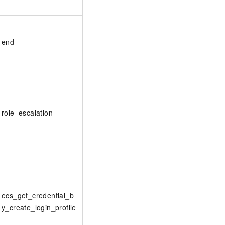
end
role_escalation
ecs_get_credential_b
y_create_login_profile