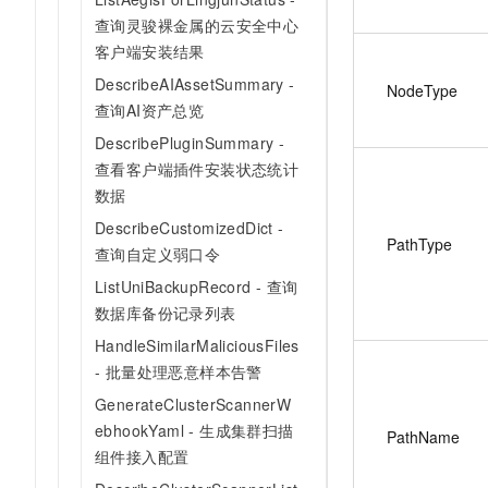
查询灵骏裸金属的云安全中心
客户端安装结果
DescribeAIAssetSummary -
NodeType
查询AI资产总览
DescribePluginSummary -
查看客户端插件安装状态统计
数据
DescribeCustomizedDict -
PathType
查询自定义弱口令
ListUniBackupRecord - 查询
数据库备份记录列表
HandleSimilarMaliciousFiles
- 批量处理恶意样本告警
GenerateClusterScannerW
ebhookYaml - 生成集群扫描
PathName
组件接入配置