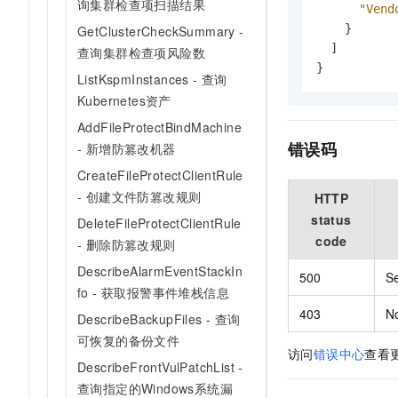
询集群检查项扫描结果
"Vend
}
GetClusterCheckSummary -
]
查询集群检查项风险数
}
ListKspmInstances - 查询
Kubernetes资产
AddFileProtectBindMachine
错误码
- 新增防篡改机器
CreateFileProtectClientRule
- 创建文件防篡改规则
HTTP
status
DeleteFileProtectClientRule
code
- 删除防篡改规则
DescribeAlarmEventStackIn
500
Se
fo - 获取报警事件堆栈信息
403
N
DescribeBackupFiles - 查询
可恢复的备份文件
访问
错误中心
查看
DescribeFrontVulPatchList -
查询指定的Windows系统漏