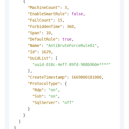
{
"MachineCount"
:
3
,
"EnableSmartRule"
:
false
,
"FailCount"
:
15
,
"ForbiddenTime"
:
360
,
"Span"
:
10
,
"DefaultRule"
:
true
,
"Name"
:
"AntiBruteForceRule01"
,
"Id"
:
1629
,
"UuidList"
:
[
"uuid-018c-4ef7-89fd-988b9b0e****"
]
,
"CreateTimestamp"
:
1669800181000
,
"ProtocolType"
:
{
"Rdp"
:
"on"
,
"Ssh"
:
"on"
,
"SqlServer"
:
"off"
}
}
]
}