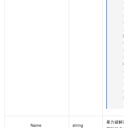
所
有
未
添
加
防
御
规
则
的
服
务
器
生
效
。
暴力破解防
Name
string