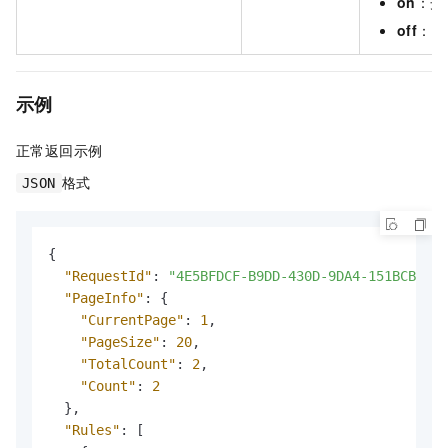
on
：开
off
：关
示例
正常返回示例
格式
JSON
{
"RequestId"
:
"4E5BFDCF-B9DD-430D-9DA4-151BCB581C
"PageInfo"
:
{
"CurrentPage"
:
1
,
"PageSize"
:
20
,
"TotalCount"
:
2
,
"Count"
:
2
}
,
"Rules"
:
[