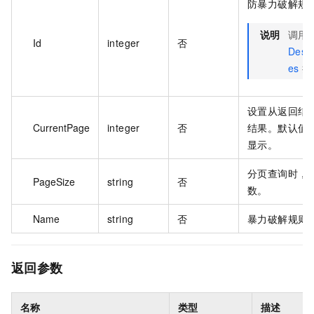
防暴力破解规则
说明
调用
Id
integer
否
Descr
es
接
设置从返回结
CurrentPage
integer
否
结果。默认值
显示。
分页查询时，
PageSize
string
否
数。
Name
string
否
暴力破解规则
返回参数
名称
类型
描述