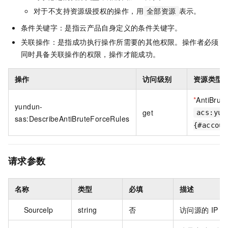
对于不支持资源级授权的操作，用
表示。
全部资源
条件关键字：是指云产品自身定义的条件关键字。
关联操作：是指成功执行操作所需要的其他权限。操作者必须
同时具备关联操作的权限，操作才能成功。
操作
访问级别
资源类型
*
AntiBrut
yundun-
get
acs:yun
sas:DescribeAntiBruteForceRules
{#accoun
请求参数
名称
类型
必填
描述
SourceIp
string
否
访问源的 IP 