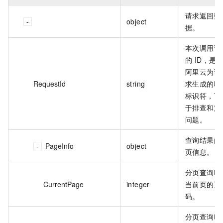
请求返回数
object
据。
本次调用请
的 ID，是
阿里云为该
RequestId
string
求生成的唯
标识符，可
于排查和定
问题。
查询结果的
PageInfo
object
页信息。
分页查询时
CurrentPage
integer
当前页的页
码。
分页查询时