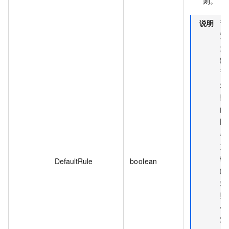
则。
说明
设
置
为
默
认
规
则
的
防
暴
力
破
DefaultRule
boolean
解
规
则
会
对