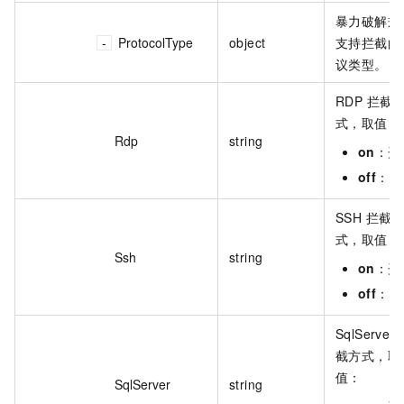
暴力破解规
ProtocolType
object
支持拦截的
议类型。
RDP 拦截
式，取值：
Rdp
string
on
：开
off
：关
SSH 拦截
式，取值：
Ssh
string
on
：开
off
：关
SqlServer
截方式，取
值：
SqlServer
string