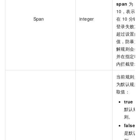
span
为
10，表示
Span
integer
在 10 分钟
登录失败次
超过设置的
值，防暴力
解规则会生
并在指定时
内拦截登录
当前规则是
为默认规则
取值：
true
：
默认规
则。
false
：
是默认