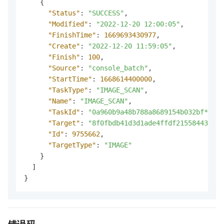
{
"Status"
:
"SUCCESS"
,
"Modified"
:
"2022-12-20 12:00:05"
,
"FinishTime"
:
1669693430977
,
"Create"
:
"2022-12-20 11:59:05"
,
"Finish"
:
100
,
"Source"
:
"console_batch"
,
"StartTime"
:
1668614400000
,
"TaskType"
:
"IMAGE_SCAN"
,
"Name"
:
"IMAGE_SCAN"
,
"TaskId"
:
"0a960b9a48b788a8689154b032bf****"
"Target"
:
"8f0fbdb41d3d1ade4ffdf21558443f4c0
"Id"
:
9755662
,
"TargetType"
:
"IMAGE"
}
]
}
错误码