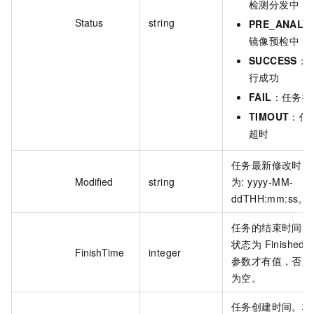
检测分发中
Status
string
PRE_ANALY
镜像预检中
SUCCESS
：
行成功
FAIL
：任务执
TIMOUT
：任
超时
任务最新修改时间
Modified
string
为: yyyy-MM-
ddTHH:mm:ss。
任务的结束时间。
状态为 Finished
FinishTime
integer
参数才有值，否则
为空。
任务创建时间。格