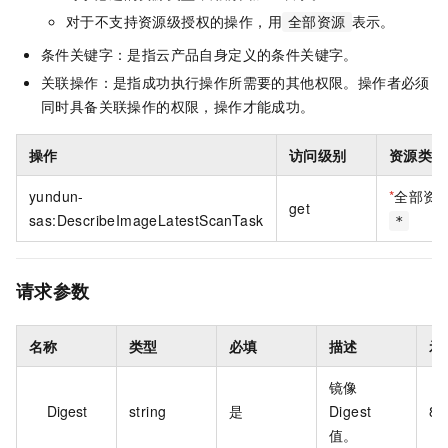
对于不支持资源级授权的操作，用
表示。
全部资源
条件关键字：是指云产品自身定义的条件关键字。
关联操作：是指成功执行操作所需要的其他权限。操作者必须
同时具备关联操作的权限，操作才能成功。
操作
访问级别
资源类型
yundun-
*
全部资
get
sas:DescribeImageLatestScanTask
*
请求参数
名称
类型
必填
描述
示
镜像
Digest
string
是
Digest
8f
值。