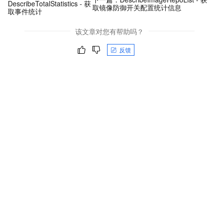
DescribeTotalStatistics - 获
取镜像防御开关配置统计信息
取事件统计
该文章对您有帮助吗？
反馈