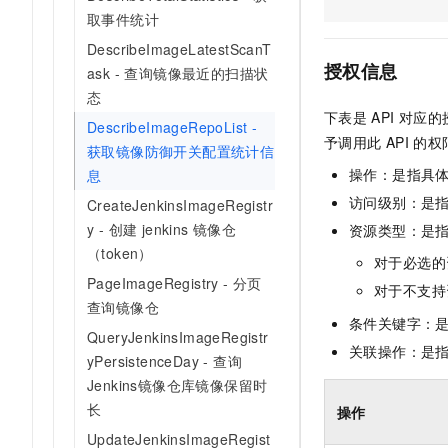
AI 产品 免费试用
网络
取事件统计
安全
云开发大赛
Tableau 订阅
1亿+ 大模型 tokens 和 
DescribeImageLatestScanT
可观测
入门学习赛
中间件
AI空中课堂在线直播课
授权信息
ask - 查询镜像最近的扫描状
140+云产品 免费试用
大模型服务
态
上云与迁云
产品新客免费试用，最长1
数据库
下表是
API
对应的
生态解决方案
DescribeImageRepoList -
千问AI平台-Token Plan
企业出海
大模型ACA认证体验
予调用此
API
的权
大数据计算
获取镜像防御开关配置统计信
助力企业全员 AI 认知与能
行业生态解决方案
操作：是指具
息
政企业务
媒体服务
千问AI平台-模型体验
开发者生态解决方案
访问级别：是指
CreateJenkinsImageRegistr
在线体验全尺寸、多种模态
企业服务与云通信
y - 创建 jenkins 镜像仓
资源类型：是
AI 开发和 AI 应用解决
（token）
Happy 系列大模型
对于必选的
域名与网站
PageImageRegistry - 分页
对于不支持
终端用户计算
查询镜像仓
条件关键字：
QueryJenkinsImageRegistr
Serverless
关联操作：是
大模型解决方案
yPersistenceDay - 查询
Jenkins镜像仓库镜像保留时
开发工具
快速部署 Dify，高效搭建 
长
操作
迁移与运维管理
UpdateJenkinsImageRegist