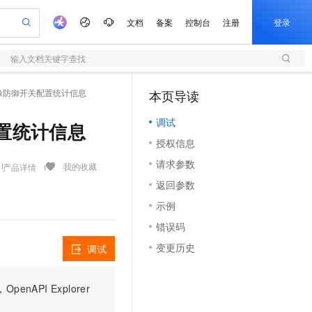
文档
备案
控制台
注册
登录
输入文档关键字查找
验
作计划
器
AI 活动
专业服务
服务伙伴合作计划
开发者社区
加入我们
服务平台百炼
阿里云 OPC 创新助力计划
- 获取镜像防御开关配置统计信息
本页导读
（1）
一站式生成采购清单，支持单品或批量购买
S
io：打造专属 AI 语音助手
S产品伙伴计划（繁花）
峰会
造的大模型服务与应用开发平台
轻量应用服务器
一句话生成原生可编辑精美 PPT 文稿
AI 生产力先锋
Al MaaS 服务伙伴赋能合作
域名
博文
Careers
至高可申请百万元
调试
性可伸缩的云计算服务
开启高性价比 AI 编程新体验
Qwen-Audio-3.0-Realtime 端到端实时语音角色扮演
输入一句话想法, 轻松生成专业的 PPT
先锋实践拓展 AI 生产力的边界
快速构建应用程序和网站，即刻迈出上云第一步
关配置统计信息
Token 补贴，五大权
计划
海大会
伙伴信用分合作计划
商标
问答
社会招聘
授权信息
益加速 OPC 成功
S
eek-V4-Pro
数字证书管理服务（原SSL证书）
一键部署幻兽帕鲁游戏服务器
飞天发布时刻
HOT
划
备案
电子书
校园招聘
请求参数
pSeek-V4-Pro
视频创作，一键激活电商全链路生产力
全托管，含MySQL、PostgreSQL、SQL Server、MariaDB多引擎
实现全站HTTPS，呈现可信的WEB访问
一键购买专属联机服务器，轻松开启游戏
所见，即是所愿
我的收藏
产品详情
更多支持
划
公司注册
镜像站
返回参数
视频生成
语音识别与合成
专属 QwenPaw
短信服务
漫剧工坊：一站式动画创作平台
AI 实训营
HOT
合作伙伴培训与认证
示例
划
上云迁移
的智能体编程平台
站生成，高效打造优质广告素材
从聊天伙伴进化为能主动干活的本地数字员工
快速生产连贯的高质量长漫剧
从基础到进阶，Agent 创客手把手教你
国内短信简单易用，安全可靠，秒级触达，全球覆盖200+国家和地区。
e-1.1-T2V
Qwen3-TTS-Flash
lScope
我要反馈
查询合作伙伴
错误码
畅细腻的高质量视频
离线语音合成大模型，多语言方言自适应，低延迟高稳定
n Alibaba Cloud ISV 合作
代维服务
olarDB
建企业门户网站
大数据开发治理平台 DataWorks
10 分钟搭建微信、支付宝小程序
变更历史
调试
创新加速
ope
登录合作伙伴管理后台
我要建议
站，无忧落地极速上线
以可视化方式快速构建移动和 PC 门户网站
100%兼容MySQL、PostgreSQL，兼容Oracle，支持集中和分布式
高效部署网站，快速应用到小程序
Data Agent 驱动的一站式 Data+AI 开发治理平台
e-1.1-I2V
Cosyvoice-V3-Flash
安全
畅自然，细节丰富
高表现力语音合成大模型，语音克隆听感自然
我要投诉
上云场景组合购
伴
PI Explorer
边界网络安全防护产品
漫剧创作，剧本、分镜、视频高效生成
覆盖90%+业务场景，专享组合折扣价
2V
VPN
Fun-ASR