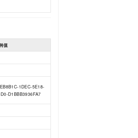
例值
EB8B1C-1DEC-5E18-
D0-D1BBB3936FA7