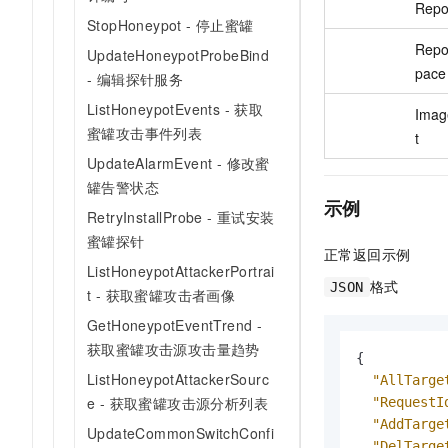
Rep
StopHoneypot - 停止蜜罐
Rep
UpdateHoneypotProbeBind
pace
- 编辑探针服务
ListHoneypotEvents - 获取
Imag
蜜罐攻击事件列表
t
UpdateAlarmEvent - 修改蜜
罐告警状态
示例
RetryInstallProbe - 重试安装
蜜罐探针
正常返回示例
ListHoneypotAttackerPortrai
格式
JSON
t - 获取蜜罐攻击者画像
GetHoneypotEventTrend -
获取蜜罐攻击源攻击量趋势
{
ListHoneypotAttackerSourc
"AllTarge
e - 获取蜜罐攻击源分析列表
"RequestI
"AddTarge
UpdateCommonSwitchConfi
"DelTarge