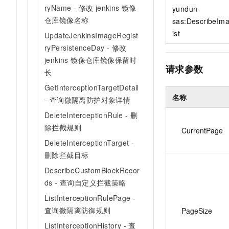
10 分钟在聊天系统中增加
ryName - 修改 jenkins 镜像
yundun-
专有云
仓库镜像名称
sas:DescribeIm
ist
UpdateJenkinsImageRegist
ryPersistenceDay - 修改
jenkins 镜像仓库镜像保留时
请求参数
长
GetInterceptionTargetDetail
名称
- 查询微隔离防护对象详情
DeleteInterceptionRule - 删
除拦截规则
CurrentPage
DeleteInterceptionTarget -
删除拦截目标
DescribeCustomBlockRecor
ds - 查询自定义拦截策略
ListInterceptionRulePage -
查询微隔离防御规则
PageSize
ListInterceptionHistory - 查