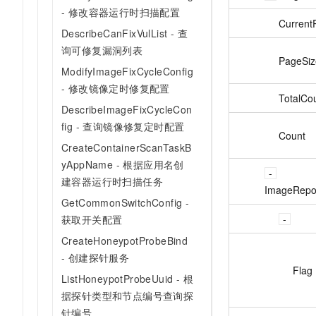
- 修改容器运行时扫描配置
Current
DescribeCanFixVulList - 查
询可修复漏洞列表
PageSiz
ModifyImageFixCycleConfig
- 修改镜像定时修复配置
TotalCo
DescribeImageFixCycleCon
fig - 查询镜像修复定时配置
Count
CreateContainerScanTaskB
yAppName - 根据应用名创
建容器运行时扫描任务
ImageRepo
GetCommonSwitchConfig -
获取开关配置
CreateHoneypotProbeBind
- 创建探针服务
Flag
ListHoneypotProbeUuid - 根
据探针类型和节点编号查询探
针编号