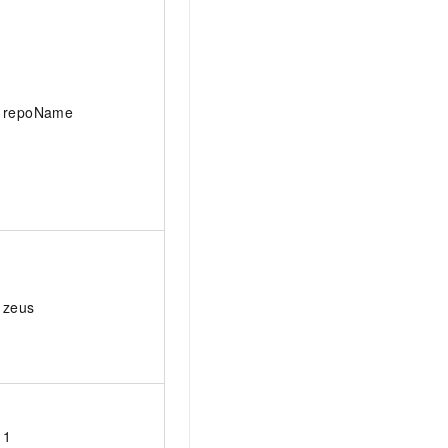
repoName
zeus
1