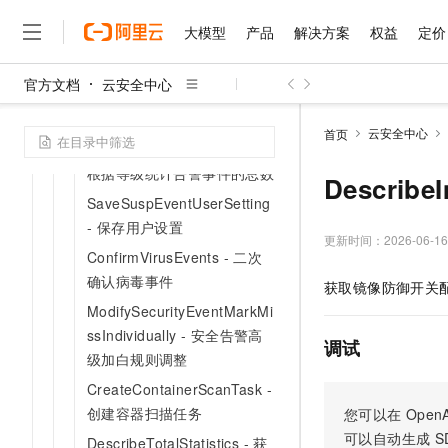
ting - 获取异常事件用户配置
大模型
产品
解决方案
权益
定价
DescribeTraceInfoNode - 查
询溯源节点信息
官方文档
云安全中心
DescribeTraceInfoDetail -
大模型
产品
解决方案
权益
定价
云市场
伙伴
服务
了解阿里云
精选产品
精选解决方案
普惠上云
产品定价
精选商城
成为销售伙伴
售前咨询
为什么选择阿里云
查询溯源信息
千问AI平台
云安全中心
首页
了解云产品的定价详情
DescribeEventLevelCount -
大模型服务平台百炼
千问办公，解锁你的工作
普惠上云 官方力荐
分销伙伴
在线服务
网站建设
什么是云计算
大
根据等级统计告警事件的总数
大模型服务与应用平台
企业级Agent产品，直接
云服务器38元/年起，超
Descri
咨询伙伴
多端小程序
技术领先
SaveSuspEventUserSetting
云上成本管理
售后服务
千问大模型
Agency Agents：拥
官方推荐返现计划
大模型
大模型
精选产品
精选解决方案
- 保存用户设置
Salesforce 国际版订阅
稳定可靠
管理和优化成本
多元化、高性能、安全可靠
推荐新用户得奖励，单订单
更新时间：
2026-06-16
销售伙伴合作计划
自助服务
ConfirmVirusEvents - 二次
友盟天域
安全合规
人工智能与机器学习
AI
文本生成
无影云电脑
HappyHorse 打造一
云工开物
确认病毒事件
获取镜像防御开关
无影生态合作计划
在线服务
观测云
分析师报告
随时随地安全接入的云上超
高校专属算力普惠，学生认
计算
互联网应用开发
Qwen3.8-Max
ModifySecurityEventMarkMi
HOT
Salesforce On Alibaba C
工单服务
智能体时代全能旗舰模型
ssIndividually - 安全告警高
Tuya 物联网平台阿里云
研究报告与白皮书
云解析DNS
快速拥有专属 OpenClaw
Consulting Partner 合
调试
大数据
容器
免费试用
级加白规则调整
短信专区
蓝凌 OA
Qwen3.7-Plus
AI 大模型销售与服务生
现代化应用
存储
CreateContainerScanTask -
天池大赛
能看、能想、能动手的多模
云原生大数据计算服务 Max
解决方案免费试用 新老
电子合同
创建容器扫描任务
您可以在
OpenA
面向分析的企业级SaaS模
最高领取价值200元试用
安全
网络与CDN
AI 算法大赛
Qwen3-VL-Plus
可以自动生成
S
DescribeTotalStatistics - 获
畅捷通