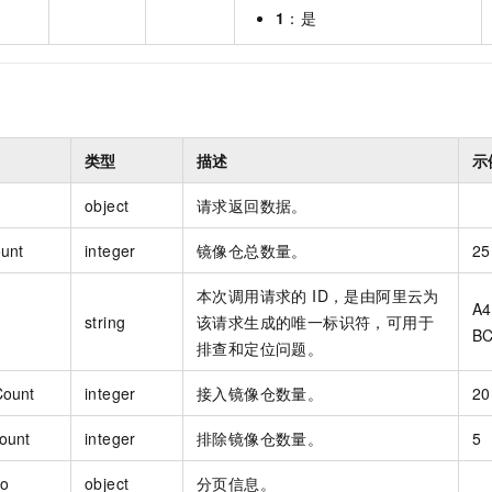
1
：是
类型
描述
示
object
请求返回数据。
ount
integer
镜像仓总数量。
25
本次调用请求的 ID，是由阿里云为
A4
string
该请求生成的唯一标识符，可用于
BC
排查和定位问题。
Count
integer
接入镜像仓数量。
20
ount
integer
排除镜像仓数量。
5
fo
object
分页信息。