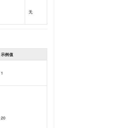
t.diy 一步搞定创意建站
构建大模型应用的安全防护体系
通过自然语言交互简化开发流程,全栈开发支持
通过阿里云安全产品对 AI 应用进行安全防护
无
示例值
1
20