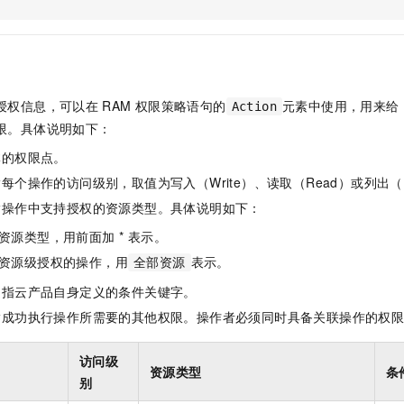
服务生态伙伴
视觉 Coding、空间感知、多模态思考等全面升级
1M上下文，专为长程任务能力而生
云工开物
企业应用
Night Plan 支持 Qwen 3.8-Max
AI 办公
NEW
Red Hat
30+ 款产品免费体验
夜间 5 折，Qwen/Meoo/TokenPlan 客户专享
AI智能应用
科研合作
ERP
堂（旗舰版）
SUSE
智能客服
AI 应用构建
大模型原生
CRM
2个月
自动承接线索
授权信息，可以在
RAM
权限策略语句的
元素中使用，用来给
Action
建站小程序
Qoder
大模型服务平台百炼-应用模版
OA 办公系统
HOT
NEW
限。具体说明如下：
面向真实软件
个人版上线、团队版降价；千问3.8-Max首发发尝鲜
丰富多元化的应用模版和解决方案
力提升
财税管理
模板建站
体的权限点。
万有无界
大模型服务平台百炼-智能体
400电话
定制建站
每个操作的访问级别，取值为写入（Write）、读取（Read）或列出（L
的模型效果
灵活可视化地构建企业级 Agent
指操作中支持授权的资源类型。具体说明如下：
方案
广告营销
模板小程序
秒悟
人工智能平台 PAI
资源类型，用前面加 * 表示。
定制小程序
云端极速 AI 
新一代 AI 视频生成模型，深度适配广告营销等场景
AI Native 的算法工程平台，一站式完成建模、训练、推理服务部署
资源级授权的操作，用
表示。
全部资源
APP 开发
是指云产品自身定义的条件关键字。
建站系统
指成功执行操作所需要的其他权限。操作者必须同时具备关联操作的权
AI 应用
10分钟微调：让0.6B模型媲美235B模型
多模态数据信
访问级
资源类型
条
依托云原生高可用架构,实现Dify私有化部署
用1%尺寸在特定领域达到大模型90%以上效果
别