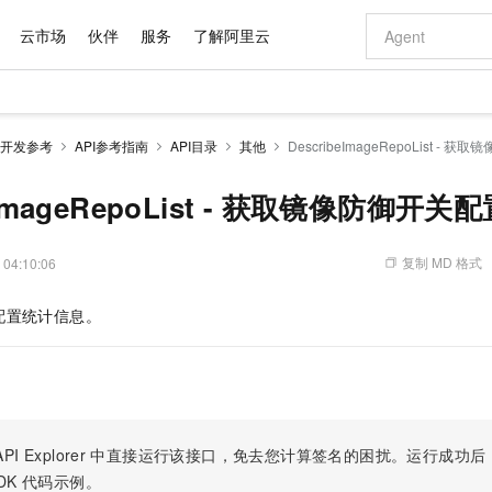
云市场
伙伴
服务
了解阿里云
AI 特惠
数据与 API
成为产品伙伴
企业增值服务
最佳实践
价格计算器
AI 场景体
基础软件
产品伙伴合
阿里云认证
市场活动
配置报价
大模型
开发参考
API参考指南
API目录
其他
DescribeImageRepoList 
自助选配和估算价格
新方式
域名与网站
睿译宝，AI翻译排版一步到位
智启 AI 普惠权益
产品生态集成认证中心
企业支持计划
云上春晚
千问官方 MaaS 平台，为开发者和 Agent 而生，新用户赠送 1 亿 + tokens 额度
云服务器 EC
Qwen Aud
AI Coding
阿里云Maa
2026 阿里云
为企业打
数据集
Windows
大模型认证
模型
NEW
NEW
交付可用成果
值低价云产品抢先购
提供智能易用的域名与建站服务
上传文档即自动完成翻译和格式还原
至高享 1亿+免费 tokens，加速 Al 应用落地
安全可靠、弹
智能编程，一键
beImageRepoList - 获取镜像防御开
产品生态伙伴
专家技术服务
云上奥运之旅
弹性计算合作
阿里云中企出
手机三要素
宝塔 Linux
全部认证
价格优势
有专属领域专家
对象存储 OSS
GLM-5.2：长任务时代开源旗舰模型
阿里云 OPC 创新助力计划
云数据库 RD
即刻拥有 DeepS
AI 电商营销
产品生态伙伴工作台
企业增值服务台
云栖战略参考
云存储合作计
云栖大会
身份实名认证
CentOS
训练营
推动算力普惠，释放技术红利
的大模型服务
最高返9万
多领域专家智能体,一键组建 AI 虚拟交付团队
至高百万元 Token 补贴，加速一人公司成长
稳定、安全、高性价比、高性能的云存储服务
真正可用的 1M 上下文,一次完成代码全链路开发
轻松解锁专属 Dee
从图文生成到
复制 MD 格式
 04:10:06
云上的中国
数据库合作计
活动全景
短信
Docker
图片和
站式影视创作平台
人工智能平台 PAI
Hermes Agent，打造自进化智能体
Token Plan 模型订阅计划
Qoder
5 分钟轻松部署
AI 广告创作
企业成长
大模型
NEW
信息公告
配置统计信息。
看见新力量
云网络合作计
OCR 文字识别
JAVA
级电脑
证享300元代金券
可视化编排打通从文字构思到成片全链路闭环
一站式AI开发、训练和推理服务
自主进化，持久记忆，越用越聪明
Qwen3.8-Max 首发尝鲜，限时加量 10 倍，夜间低至2折
面向真实软件
图文、视频一
Kimi-K3
HappyHors
NEW
魔搭 Mode
loud
服务实践
官网公告
Kimi 最新旗舰模型，长程编程与推理利器
让文字生成流
金融模力时刻
Salesforce O
版
发票查验
全能环境
Qoder CN
Claude Code + GStack 打造工程团队
千问办公，限时限量积分加倍
云原生数据库 P
低代码高效构
AI 建站
NEW
作计划
计划
创新中心
魔搭 ModelSc
健康状态
让AI从“聊天伙伴”进化为能干活的“数字员工”
覆盖公网/内网、递归/权威、移动APP等全场景解析服务
安装技能 GStack，拥有专属 AI 工程团队
你的AI工作搭子，覆盖日常办公高频场景
基于千问大模型等，支持代码智能生成、研发智能问答
0 代码专业建
客户案例
天气预报查询
操作系统
Deepseek-v4-pro
HappyHors
态合作计划
态智能体模型
旗舰 MoE 大模型，百万上下文与顶尖推理能力
图生视频，流
Compute
同享
容器服务 Kubernetes 版 ACK
万小智 AI 建站低至 15元/月
云防火墙
AI 短剧/漫剧
快递物流查询
WordPress
成为服务伙
高校合作
PI Explorer
中直接运行该接口，免去您计算签名的困扰。运行成功后，OpenA
式云数据仓库
点，立即开启云上创新
提供一站式管理容器应用的 K8s 服务
送.CN域名，送备案服务码
云原生的云上
AI助力短剧
GLM-5.2
Wan2.7-T
DK
代码示例。
Ubuntu