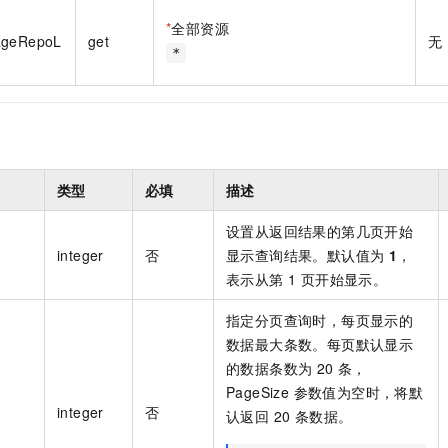
一个 AI 助手
即刻拥有 DeepSeek-R1 满血版
超强辅助，Bol
*
全部资源
在企业官网、通讯软件中为客户提供 AI 客服
多种方案随心选，轻松解锁专属 DeepSeek
ageRepoL
get
无
*
类型
必填
描述
设置从返回结果的第几页开始
integer
否
显示查询结果。默认值为
1
，
表示从第 1 页开始显示。
指定分页查询时，每页显示的
数据最大条数。每页默认显示
的数据条数为 20 条，
PageSize 参数值为空时，将默
integer
否
认返回 20 条数据。