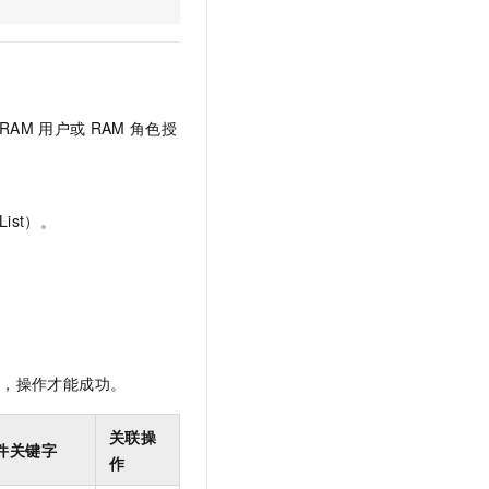
文戏情感细腻自然，动作戏激烈拳拳到肉，实现更强表演能力
支持中英文自由切换，具备更强的噪声鲁棒性
云聚AI 严选权益
SSL 证书
，一键激活高效办公新体验
精选AI产品，从模型到应用全链提效
堡垒机
AI 用量加速计划
应用
防火墙
、识别商机，让客服更高效、服务更出色。
新老同享，达量后返
RAM
用户或
RAM
角色授
千问办公
主机安全
NEW
的智能体编程平台
一站式AI生产力平台
AI 应用及服务市场
伶鹊
ist）。
企业级人与Agent协作平台，接入和调度多个数字员工
智能客服平台，对话机器人、对话分析、智能外呼
AI 应用
大模型服务平台百炼 - 全妙
大模型
应用创作平台
多模态内容创作工具，已接入 DeepSeek
自然语言处理
数据标注
限，操作才能成功。
机器学习
息提取
与 AI 智能体进行实时音视频通话
关联操
件关键字
从文本、图片、视频中提取结构化的属性信息
构建支持视频理解的 AI 音视频实时通话应用
作