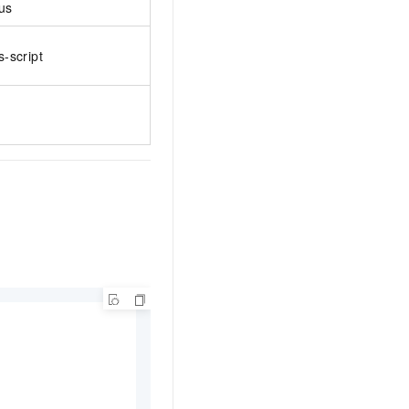
us
s-script