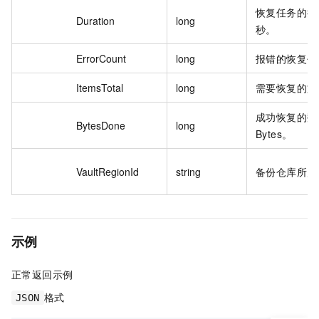
恢复任务的持
Duration
long
秒。
ErrorCount
long
报错的恢复任
ItemsTotal
long
需要恢复的文
成功恢复的数
BytesDone
long
Bytes。
VaultRegionId
string
备份仓库所属的
示例
正常返回示例
格式
JSON