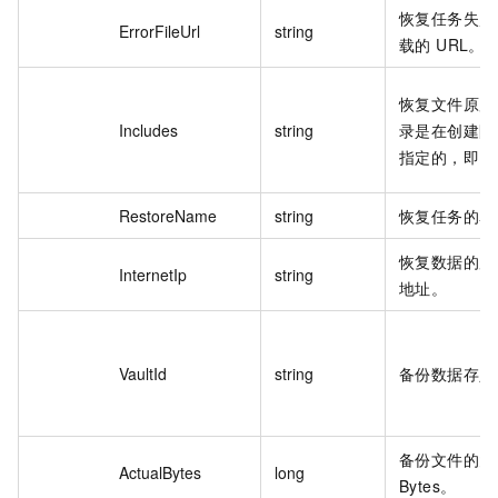
恢复任务失败的
ErrorFileUrl
string
载的 URL。
恢复文件原所
Includes
string
录是在创建防
指定的，即需
RestoreName
string
恢复任务的名
恢复数据的服务
InternetIp
string
地址。
VaultId
string
备份数据存入的
备份文件的大
ActualBytes
long
Bytes。