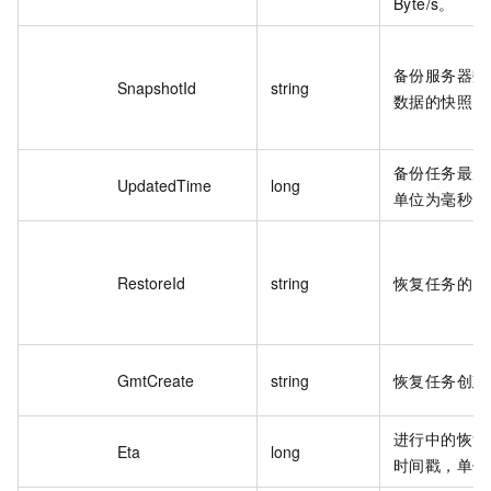
Byte/s。
备份服务器数
SnapshotId
string
数据的快照 Ha
备份任务最后
UpdatedTime
long
单位为毫秒。
RestoreId
string
恢复任务的 I
GmtCreate
string
恢复任务创建
进行中的恢复
Eta
long
时间戳，单位