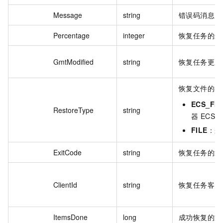
Message
string
错误码消息。
Percentage
integer
恢复任务的进
GmtModified
string
恢复任务更新
恢复文件的类
ECS_FIL
RestoreType
string
器 ECS 
FILE
：来
ExitCode
string
恢复任务的返
ClientId
string
恢复任务客户端
ItemsDone
long
成功恢复的文