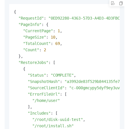
{

"RequestId"
: 
"0ED92280-4363-57D3-A4D3-4D3FBC99B2
"PageInfo"
: {

"CurrentPage"
: 
1
,

"PageSize"
: 
10
,

"TotalCount"
: 
69
,

"Count"
: 
2
  },

"RestoreJobs"
: [

    {

"Status"
: 
"COMPLETE"
,

"SnapshotHash"
: 
"a3992de83f529b844135fe795d9
"SourceClientId"
: 
"c-000gmcypy5dyf9ey3uv7"
,

"ErrorFileUrl"
: [

"/home/user"
      ],

"Includes"
: [

"/root/disk-uuid-test"
,

"/root/install.sh"