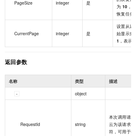
PageSize
integer
是
为
10
，表
恢复任务
设置从返
CurrentPage
integer
是
始显示查
1
，表示从
返回参数
名称
类型
描述
object
本次调用请求
RequestId
string
云为该请求生
符，可用于排