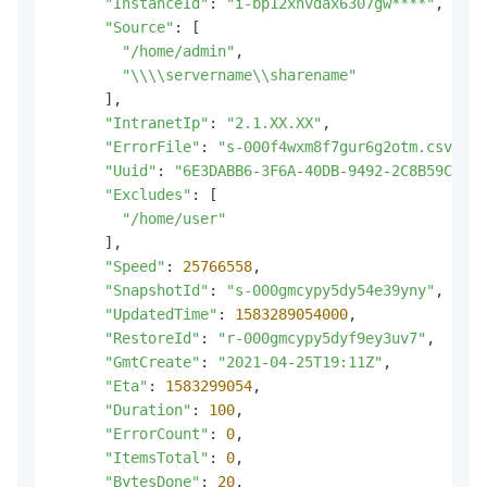
"InstanceId"
: 
"i-bp12xnvdax6307gw****"
,

"Source"
: [

"/home/admin"
,

"\\\\servername\\sharename"
      ],

"IntranetIp"
: 
"2.1.XX.XX"
,

"ErrorFile"
: 
"s-000f4wxm8f7gur6g2otm.csv"
,

"Uuid"
: 
"6E3DABB6-3F6A-40DB-9492-2C8B59C****
"Excludes"
: [

"/home/user"
      ],

"Speed"
: 
25766558
,

"SnapshotId"
: 
"s-000gmcypy5dy54e39yny"
,

"UpdatedTime"
: 
1583289054000
,

"RestoreId"
: 
"r-000gmcypy5dyf9ey3uv7"
,

"GmtCreate"
: 
"2021-04-25T19:11Z"
,

"Eta"
: 
1583299054
,

"Duration"
: 
100
,

"ErrorCount"
: 
0
,

"ItemsTotal"
: 
0
,

"BytesDone"
: 
20
,
