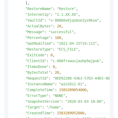
      ],

"RestoreName"
: 
"Restore"
,

"InternetIp"
: 
"1.1.XX.XX"
,

"VaultId"
: 
"v-000b0v0jqzmse2yz06zw"
,

"ActualBytes"
: 
20
,

"Message"
: 
"successful"
,

"Percentage"
: 
100
,

"GmtModified"
: 
"2021-04-25T19:11Z"
,

"RestoreType"
: 
"ECS_FILE"
,

"ExitCode"
: 
0
,

"ClientId"
: 
"c-000frxwusjauhp9ajpu6"
,

"ItemsDone"
: 
0
,

"BytesTotal"
: 
20
,

"RequestId"
: 
"0ED92280-4363-57D3-A4D3-4D3FBC
"InstanceName"
: 
"win2012-01"
,

"CompleteTime"
: 
1583289054000
,

"ErrorType"
: 
"NONE"
,

"SnapshotVersion"
: 
"2020-03-03 18:00"
,

"Target"
: 
"/home"
,

"CreatedTime"
: 
1583289052000
,
