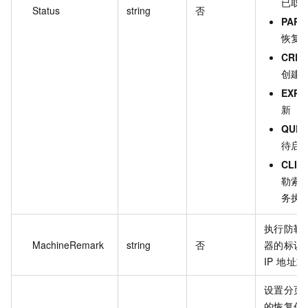
已取
Status
string
否
PART
恢复
CREA
创建
EXPI
新
QUE
待启
CLIE
勒索
务执
执行防勒
MachineRemark
string
否
器的标识
IP 地址
设置分页
的恢复任