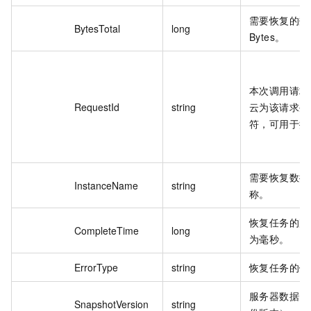
需要恢复的数
BytesTotal
long
Bytes。
本次调用请求
RequestId
string
云为该请求生
符，可用于排
需要恢复数据
InstanceName
string
称。
恢复任务的完
CompleteTime
long
为毫秒。
ErrorType
string
恢复任务的错
服务器数据的
SnapshotVersion
string