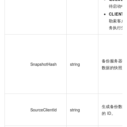
待启动中
CLIENT
勒索客户
务执行失
备份服务器数
SnapshotHash
string
数据的快照 Ha
生成备份数据
SourceClientId
string
的 ID。