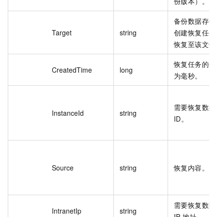
份版本）。
备份数据存储
Target
string
创建恢复任务
恢复至该文件
恢复任务的创
CreatedTime
long
为毫秒。
需要恢复数据
InstanceId
string
ID。
Source
string
恢复内容。
需要恢复数据
IntranetIp
string
IP 地址。