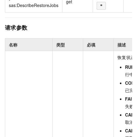
get
sas:DescribeRestoreJobs
*
请求参数
名称
类型
必填
描述
恢复状态
RUNN
行中
COMP
已完
FAIL
失败
CANC
取消
CANC