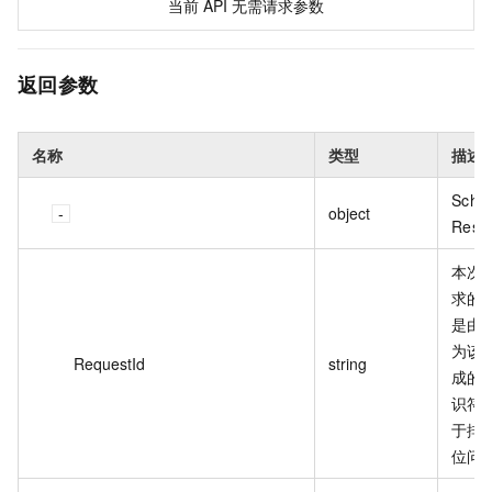
当前
API
无需请求参数
返回参数
名称
类型
描述
Sche
object
Resp
本次
求的 
是由
为该
RequestId
string
成的
识符
于排
位问