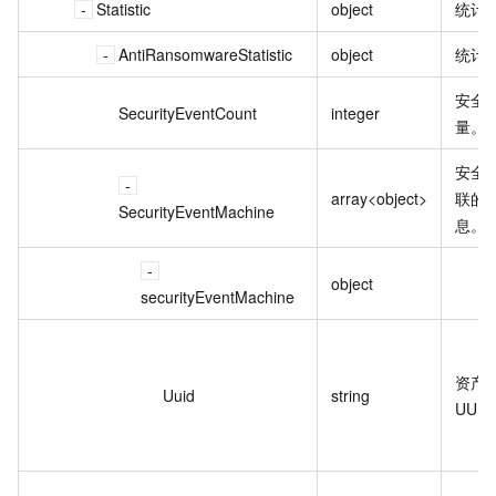
Statistic
object
统计
AntiRansomwareStatistic
object
统计
安全
SecurityEventCount
integer
量。
安全
array<object>
联的
SecurityEventMachine
息。
object
securityEventMachine
资产
Uuid
string
UUI