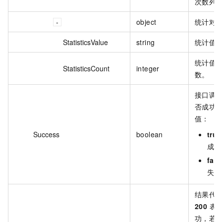
次数列
object
统计对
StatisticsValue
string
统计值
统计值
StatisticsCount
integer
数。
接口调
否成功
值：
Success
boolean
true
成功
fals
失败
结果代
200
表
功，若