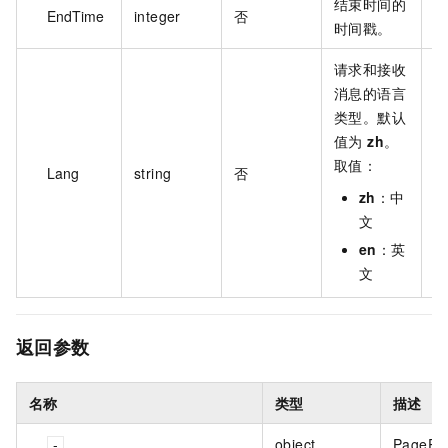
结束时间的
EndTime
integer
否
1
时间戳。
请求和接收
消息的语言
类型。默认
值为
zh
。
取值：
Lang
string
否
z
zh
：中
文
en
：英
文
返回参数
名称
类型
描述
object
PageRes