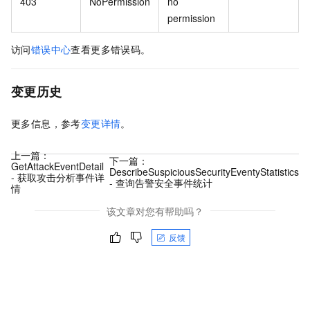
403
NoPermission
no
permission
访问
错误中心
查看更多错误码。
变更历史
更多信息，参考
变更详情
。
上一篇：
下一篇：
GetAttackEventDetail
DescribeSuspiciousSecurityEventyStatistics
- 获取攻击分析事件详
- 查询告警安全事件统计
情
该文章对您有帮助吗？
反馈