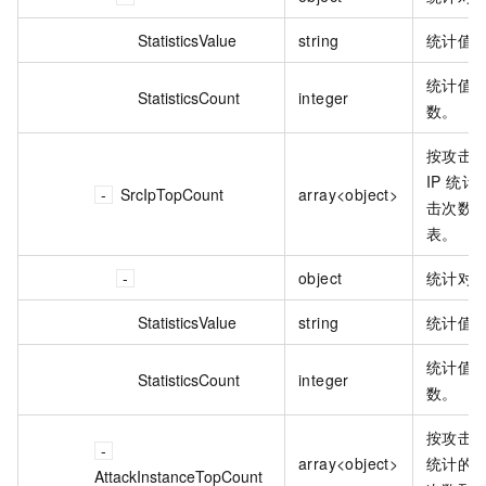
StatisticsValue
string
统计值
统计值
StatisticsCount
integer
数。
按攻击
IP 统计
SrcIpTopCount
array<object>
击次数
表。
object
统计对
StatisticsValue
string
统计值
统计值
StatisticsCount
integer
数。
按攻击
array<object>
统计的
AttackInstanceTopCount