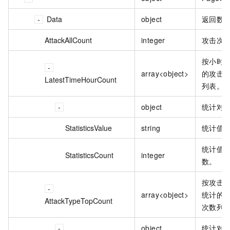
Data
object
返回数
AttackAllCount
integer
攻击次
按小时
array<object>
的攻击
LatestTimeHourCount
列表。
object
统计对
StatisticsValue
string
统计值
统计值
StatisticsCount
integer
数。
按攻击
array<object>
统计的
AttackTypeTopCount
次数列
object
统计对