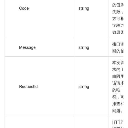
的值则
Code
string
失败，
方可根
字段判
败原因
接口请
Message
string
回的信
本次调
求的 ID
由阿里
该请求
RequestId
string
的唯一
符，可
排查和
问题。
HTTP 