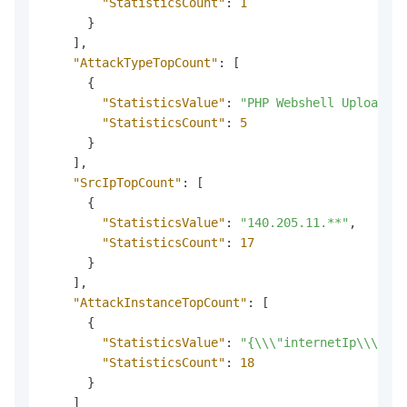
"StatisticsCount"
:
1
}
]
,
"AttackTypeTopCount"
:
[
{
"StatisticsValue"
:
"PHP Webshell Upload"
,
"StatisticsCount"
:
5
}
]
,
"SrcIpTopCount"
:
[
{
"StatisticsValue"
:
"140.205.11.**"
,
"StatisticsCount"
:
17
}
]
,
"AttackInstanceTopCount"
:
[
{
"StatisticsValue"
:
"{\\\"internetIp\\\":\\
"StatisticsCount"
:
18
}
]