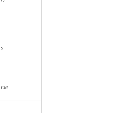
17
2
start