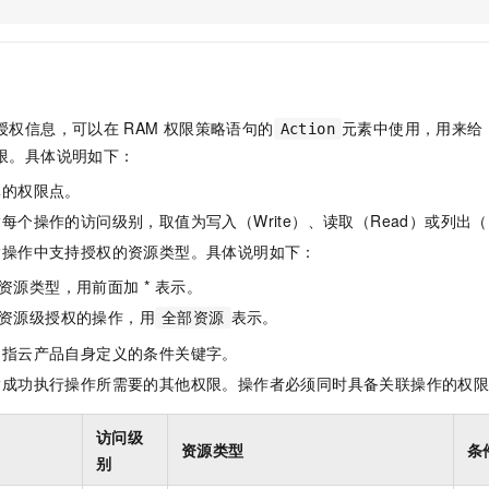
服务生态伙伴
视觉 Coding、空间感知、多模态思考等全面升级
1M上下文，专为长程任务能力而生
云工开物
企业应用
Night Plan 支持 Qwen 3.8-Max
AI 办公
NEW
Red Hat
30+ 款产品免费体验
夜间 5 折，Qwen/Meoo/TokenPlan 客户专享
AI智能应用
科研合作
ERP
堂（旗舰版）
SUSE
智能客服
AI 应用构建
大模型原生
CRM
2个月
自动承接线索
授权信息，可以在
RAM
权限策略语句的
元素中使用，用来给
Action
建站小程序
Qoder
大模型服务平台百炼-应用模版
OA 办公系统
HOT
NEW
限。具体说明如下：
面向真实软件
个人版上线、团队版降价；千问3.8-Max首发发尝鲜
丰富多元化的应用模版和解决方案
力提升
财税管理
模板建站
体的权限点。
万有无界
大模型服务平台百炼-智能体
400电话
定制建站
每个操作的访问级别，取值为写入（Write）、读取（Read）或列出（L
的模型效果
灵活可视化地构建企业级 Agent
指操作中支持授权的资源类型。具体说明如下：
方案
广告营销
模板小程序
秒悟
人工智能平台 PAI
资源类型，用前面加 * 表示。
定制小程序
云端极速 AI 
新一代 AI 视频生成模型，深度适配广告营销等场景
AI Native 的算法工程平台，一站式完成建模、训练、推理服务部署
资源级授权的操作，用
表示。
全部资源
APP 开发
是指云产品自身定义的条件关键字。
建站系统
指成功执行操作所需要的其他权限。操作者必须同时具备关联操作的权
AI 应用
10分钟微调：让0.6B模型媲美235B模型
多模态数据信
访问级
资源类型
条
依托云原生高可用架构,实现Dify私有化部署
用1%尺寸在特定领域达到大模型90%以上效果
别