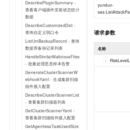
DescribePluginSummary -
10 分钟在聊天系统中增加
yundun-
专有云
查看客户端插件安装状态统计
sas:ListAttackP
数据
DescribeCustomizedDict -
请求参数
查询自定义弱口令
ListUniBackupRecord - 查询
数据库备份记录列表
名称
HandleSimilarMaliciousFiles
RiskLevelL
- 批量处理恶意样本告警
GenerateClusterScannerW
ebhookYaml - 生成集群扫描
组件接入配置
DescribeClusterScannerList
- 查看集群扫描器列表
GetClusterScannerYaml -
查看集群扫描组件接入配置
GetAgentlessTaskUsedSize