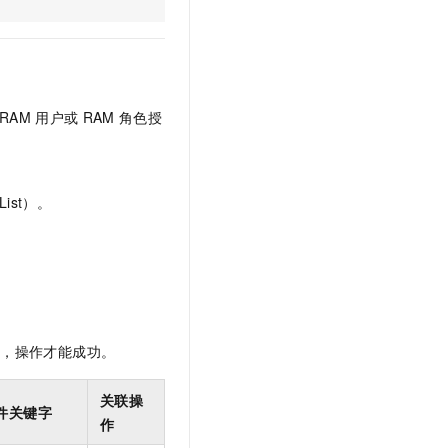
文戏情感细腻自然，动作戏激烈拳拳到肉，实现更强表演能力
支持中英文自由切换，具备更强的噪声鲁棒性
云聚AI 严选权益
SSL 证书
，一键激活高效办公新体验
精选AI产品，从模型到应用全链提效
堡垒机
AI 用量加速计划
应用
防火墙
、识别商机，让客服更高效、服务更出色。
新老同享，达量后返
RAM
用户或
RAM
角色授
千问办公
主机安全
NEW
的智能体编程平台
一站式AI生产力平台
AI 应用及服务市场
伶鹊
ist）。
企业级人与Agent协作平台，接入和调度多个数字员工
智能客服平台，对话机器人、对话分析、智能外呼
AI 应用
大模型服务平台百炼 - 全妙
大模型
应用创作平台
多模态内容创作工具，已接入 DeepSeek
自然语言处理
数据标注
限，操作才能成功。
机器学习
息提取
与 AI 智能体进行实时音视频通话
关联操
件关键字
从文本、图片、视频中提取结构化的属性信息
构建支持视频理解的 AI 音视频实时通话应用
作