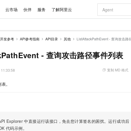
云市场
伙伴
服务
了解阿里云
AI 特惠
数据与 API
成为产品伙伴
企业增值服务
最佳实践
价格计算器
AI 场景体
基础软件
产品伙伴合
阿里云认证
市场活动
配置报价
大模型
开发参考
API参考指南
API目录
其他
ListAttackPathEvent - 查询攻
自助选配和估算价格
新方式
域名与网站
睿译宝，AI翻译排版一步到位
智启 AI 普惠权益
产品生态集成认证中心
企业支持计划
云上春晚
千问官方 MaaS 平台，为开发者和 Agent 而生，新用户赠送 1 亿 + tokens 额度
云服务器 EC
Qwen Aud
AI Coding
阿里云Maa
2026 阿里云
为企业打
数据集
Windows
大模型认证
模型
NEW
NEW
交付可用成果
值低价云产品抢先购
提供智能易用的域名与建站服务
上传文档即自动完成翻译和格式还原
至高享 1亿+免费 tokens，加速 Al 应用落地
安全可靠、弹
智能编程，一键
ackPathEvent - 查询攻击路径事件列表
产品生态伙伴
专家技术服务
云上奥运之旅
弹性计算合作
阿里云中企出
手机三要素
宝塔 Linux
全部认证
价格优势
有专属领域专家
对象存储 OSS
GLM-5.2：长任务时代开源旗舰模型
阿里云 OPC 创新助力计划
云数据库 RD
即刻拥有 DeepS
AI 电商营销
产品生态伙伴工作台
企业增值服务台
云栖战略参考
云存储合作计
云栖大会
身份实名认证
CentOS
训练营
推动算力普惠，释放技术红利
的大模型服务
最高返9万
多领域专家智能体,一键组建 AI 虚拟交付团队
至高百万元 Token 补贴，加速一人公司成长
稳定、安全、高性价比、高性能的云存储服务
真正可用的 1M 上下文,一次完成代码全链路开发
轻松解锁专属 Dee
从图文生成到
复制 MD 格式
 11:33:58
云上的中国
数据库合作计
活动全景
短信
Docker
图片和
站式影视创作平台
人工智能平台 PAI
Hermes Agent，打造自进化智能体
Token Plan 模型订阅计划
Qoder
5 分钟轻松部署
AI 广告创作
企业成长
大模型
NEW
信息公告
列表。
看见新力量
云网络合作计
OCR 文字识别
JAVA
级电脑
证享300元代金券
可视化编排打通从文字构思到成片全链路闭环
一站式AI开发、训练和推理服务
自主进化，持久记忆，越用越聪明
Qwen3.8-Max 首发尝鲜，限时加量 10 倍，夜间低至2折
面向真实软件
图文、视频一
Kimi-K3
HappyHors
NEW
魔搭 Mode
loud
服务实践
官网公告
Kimi 最新旗舰模型，长程编程与推理利器
让文字生成流
金融模力时刻
Salesforce O
版
发票查验
全能环境
Qoder CN
Claude Code + GStack 打造工程团队
千问办公，限时限量积分加倍
云原生数据库 P
低代码高效构
AI 建站
NEW
作计划
计划
创新中心
魔搭 ModelSc
健康状态
让AI从“聊天伙伴”进化为能干活的“数字员工”
覆盖公网/内网、递归/权威、移动APP等全场景解析服务
安装技能 GStack，拥有专属 AI 工程团队
你的AI工作搭子，覆盖日常办公高频场景
基于千问大模型等，支持代码智能生成、研发智能问答
0 代码专业建
客户案例
天气预报查询
操作系统
Deepseek-v4-pro
HappyHors
态合作计划
态智能体模型
旗舰 MoE 大模型，百万上下文与顶尖推理能力
图生视频，流
Compute
同享
容器服务 Kubernetes 版 ACK
万小智 AI 建站低至 15元/月
云防火墙
AI 短剧/漫剧
快递物流查询
WordPress
成为服务伙
高校合作
PI Explorer
中直接运行该接口，免去您计算签名的困扰。运行成功后，OpenA
式云数据仓库
点，立即开启云上创新
提供一站式管理容器应用的 K8s 服务
送.CN域名，送备案服务码
云原生的云上
AI助力短剧
GLM-5.2
Wan2.7-T
DK
代码示例。
Ubuntu