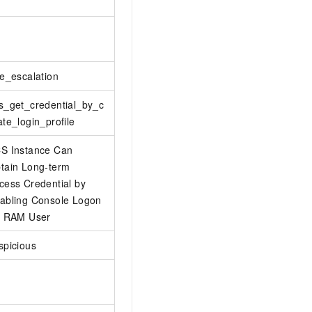
le_escalation
s_get_credential_by_c
ate_login_profile
S Instance Can
tain Long-term
cess Credential by
abling Console Logon
r RAM User
spicious