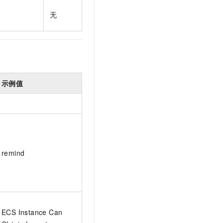
t.diy 一步搞定创意建站
构建大模型应用的安全防护体系
无
通过自然语言交互简化开发流程,全栈开发支持
通过阿里云安全产品对 AI 应用进行安全防护
示例值
remind
ECS Instance Can