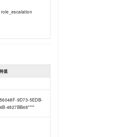
role_escalation
例值
56048F-9D73-5EDB-
4B-4827BB48****