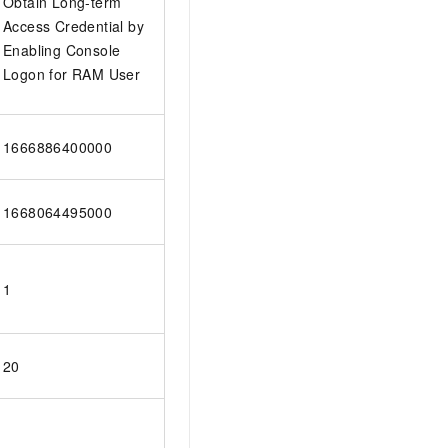
Obtain Long-term
Access Credential by
Enabling Console
Logon for RAM User
1666886400000
1668064495000
1
20