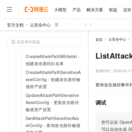
ListSupportAttackPathAsset
- 查询攻击路径支持的云产品
大模型
产品
解决方案
权益
定价
资产类型
GetAttackPathWhitelist - 查
官方文档
云安全中心
大模型
产品
解决方案
权益
定价
云市场
伙伴
服务
了解阿里云
询攻击路径白名单详情
精选产品
精选解决方案
普惠上云
产品定价
精选商城
成为销售伙伴
售前咨询
为什么选择阿里云
千问AI平台
云安全中心
首页
ListAttackPathWhitelist - 查
了解云产品的定价详情
大模型服务平台百炼
千问办公，解锁你的工作
普惠上云 官方力荐
分销伙伴
在线服务
网站建设
什么是云计算
大
询攻击路径白名单列表
大模型服务与应用平台
企业级Agent产品，直接
云服务器38元/年起，超
ListAtt
咨询伙伴
CreateAttackPathWhitelist -
多端小程序
技术领先
云上成本管理
售后服务
创建攻击路径白名单
千问大模型
Agency Agents：拥
官方推荐返现计划
大模型
大模型
精选产品
精选解决方案
Salesforce 国际版订阅
稳定可靠
管理和优化成本
多元化、高性能、安全可靠
推荐新用户得奖励，单订单
更新时间：
2026-06-17
销售伙伴合作计划
CreateAttackPathSensitiveA
自助服务
友盟天域
安全合规
人工智能与机器学习
AI
文本生成
ssetConfig - 创建攻击路径敏
无影云电脑
HappyHorse 打造一
云工开物
查询攻击路径事件
无影生态合作计划
在线服务
感资产设置
观测云
分析师报告
随时随地安全接入的云上超
高校专属算力普惠，学生认
计算
互联网应用开发
Qwen3.8-Max
HOT
UpdateAttackPathSensitive
Salesforce On Alibaba C
工单服务
智能体时代全能旗舰模型
Tuya 物联网平台阿里云
研究报告与白皮书
云解析DNS
快速拥有专属 OpenClaw
Consulting Partner 合
调试
大数据
容器
AssetConfig - 更新攻击路径
免费试用
短信专区
敏感资产设置
蓝凌 OA
Qwen3.7-Plus
AI 大模型销售与服务生
现代化应用
存储
天池大赛
能看、能想、能动手的多模
GetAttackPathSensitiveAss
云原生大数据计算服务 Max
解决方案免费试用 新老
电子合同
您可以在
OpenA
etConfig - 查询攻击路径敏感
面向分析的企业级SaaS模
最高领取价值200元试用
安全
网络与CDN
AI 算法大赛
Qwen3-VL-Plus
可以自动生成
S
畅捷通