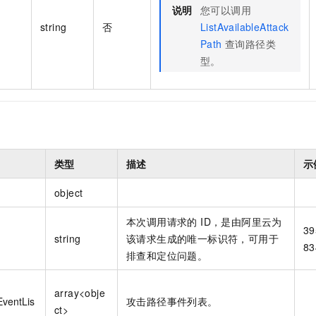
说明
您可以调用
string
否
ListAvailableAttack
Path
查询路径类
型。
类型
描述
示
object
本次调用请求的 ID，是由阿里云为
39
string
该请求生成的唯一标识符，可用于
83
排查和定位问题。
array<obje
EventLis
攻击路径事件列表。
ct>