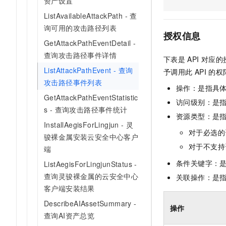
资产设置
AI 产品 免费试用
网络
安全
云开发大赛
ListAvailableAttackPath - 查
Tableau 订阅
1亿+ 大模型 tokens 和 
询可用的攻击路径列表
可观测
入门学习赛
中间件
AI空中课堂在线直播课
授权信息
140+云产品 免费试用
GetAttackPathEventDetail -
大模型服务
上云与迁云
产品新客免费试用，最长1
数据库
查询攻击路径事件详情
下表是
API
对应的
生态解决方案
千问AI平台-Token Plan
企业出海
ListAttackPathEvent - 查询
大模型ACA认证体验
予调用此
API
的权
大数据计算
攻击路径事件列表
助力企业全员 AI 认知与能
行业生态解决方案
操作：是指具
政企业务
媒体服务
千问AI平台-模型体验
GetAttackPathEventStatistic
开发者生态解决方案
访问级别：是指
在线体验全尺寸、多种模态
s - 查询攻击路径事件统计
企业服务与云通信
资源类型：是
AI 开发和 AI 应用解决
InstallAegisForLingjun - 灵
Happy 系列大模型
对于必选的
域名与网站
骏裸金属安装云安全中心客户
对于不支持
端
终端用户计算
条件关键字：
ListAegisForLingjunStatus -
Serverless
查询灵骏裸金属的云安全中心
关联操作：是
大模型解决方案
客户端安装结果
开发工具
快速部署 Dify，高效搭建 
DescribeAIAssetSummary -
操作
查询AI资产总览
迁移与运维管理