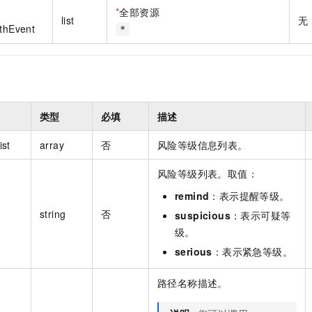
一个 AI 助手
即刻拥有 DeepSeek-R1 满血版
超强辅助，Bol
*
全部资源
list
无
在企业官网、通讯软件中为客户提供 AI 客服
多种方案随心选，轻松解锁专属 DeepSeek
athEvent
*
类型
必填
描述
ist
array
否
风险等级信息列表。
风险等级列表。取值：
remind
：表示提醒等级。
string
否
suspicious
：表示可疑等
级。
serious
：表示紧急等级。
路径名称描述。