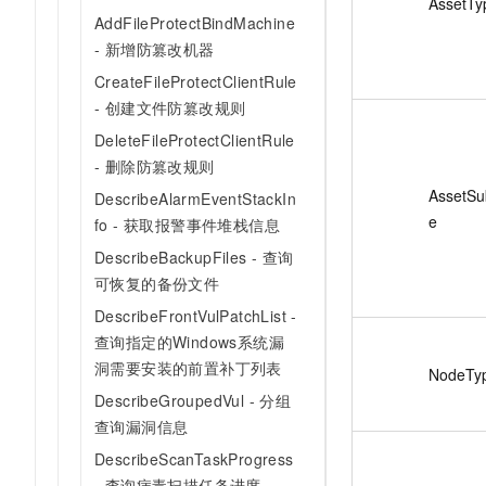
AssetTy
AddFileProtectBindMachine
- 新增防篡改机器
CreateFileProtectClientRule
- 创建文件防篡改规则
DeleteFileProtectClientRule
- 删除防篡改规则
AssetSu
DescribeAlarmEventStackIn
e
fo - 获取报警事件堆栈信息
DescribeBackupFiles - 查询
可恢复的备份文件
DescribeFrontVulPatchList -
查询指定的Windows系统漏
洞需要安装的前置补丁列表
NodeTy
DescribeGroupedVul - 分组
查询漏洞信息
DescribeScanTaskProgress
- 查询病毒扫描任务进度