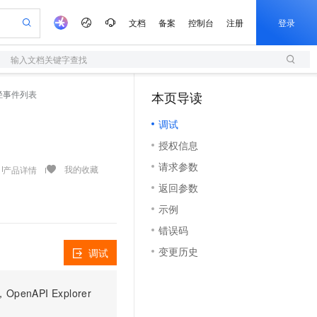
文档
备案
控制台
注册
登录
输入文档关键字查找
验
作计划
器
AI 活动
专业服务
服务伙伴合作计划
开发者社区
加入我们
服务平台百炼
阿里云 OPC 创新助力计划
击路径事件列表
本页导读
（1）
一站式生成采购清单，支持单品或批量购买
S
io：打造专属 AI 语音助手
S产品伙伴计划（繁花）
峰会
造的大模型服务与应用开发平台
轻量应用服务器
一句话生成原生可编辑精美 PPT 文稿
AI 生产力先锋
Al MaaS 服务伙伴赋能合作
域名
博文
Careers
至高可申请百万元
调试
性可伸缩的云计算服务
开启高性价比 AI 编程新体验
Qwen-Audio-3.0-Realtime 端到端实时语音角色扮演
输入一句话想法, 轻松生成专业的 PPT
先锋实践拓展 AI 生产力的边界
快速构建应用程序和网站，即刻迈出上云第一步
Token 补贴，五大权
计划
海大会
伙伴信用分合作计划
商标
问答
社会招聘
授权信息
益加速 OPC 成功
S
eek-V4-Pro
数字证书管理服务（原SSL证书）
一键部署幻兽帕鲁游戏服务器
飞天发布时刻
HOT
划
备案
电子书
校园招聘
请求参数
pSeek-V4-Pro
视频创作，一键激活电商全链路生产力
全托管，含MySQL、PostgreSQL、SQL Server、MariaDB多引擎
实现全站HTTPS，呈现可信的WEB访问
一键购买专属联机服务器，轻松开启游戏
所见，即是所愿
我的收藏
产品详情
更多支持
划
公司注册
镜像站
返回参数
视频生成
语音识别与合成
专属 QwenPaw
短信服务
漫剧工坊：一站式动画创作平台
AI 实训营
HOT
合作伙伴培训与认证
示例
划
上云迁移
的智能体编程平台
站生成，高效打造优质广告素材
从聊天伙伴进化为能主动干活的本地数字员工
快速生产连贯的高质量长漫剧
从基础到进阶，Agent 创客手把手教你
国内短信简单易用，安全可靠，秒级触达，全球覆盖200+国家和地区。
e-1.1-T2V
Qwen3-TTS-Flash
lScope
我要反馈
查询合作伙伴
错误码
畅细腻的高质量视频
离线语音合成大模型，多语言方言自适应，低延迟高稳定
n Alibaba Cloud ISV 合作
代维服务
olarDB
建企业门户网站
大数据开发治理平台 DataWorks
10 分钟搭建微信、支付宝小程序
变更历史
调试
创新加速
ope
登录合作伙伴管理后台
我要建议
站，无忧落地极速上线
以可视化方式快速构建移动和 PC 门户网站
100%兼容MySQL、PostgreSQL，兼容Oracle，支持集中和分布式
高效部署网站，快速应用到小程序
Data Agent 驱动的一站式 Data+AI 开发治理平台
e-1.1-I2V
Cosyvoice-V3-Flash
安全
畅自然，细节丰富
高表现力语音合成大模型，语音克隆听感自然
我要投诉
上云场景组合购
伴
PI Explorer
边界网络安全防护产品
漫剧创作，剧本、分镜、视频高效生成
覆盖90%+业务场景，专享组合折扣价
2V
VPN
Fun-ASR