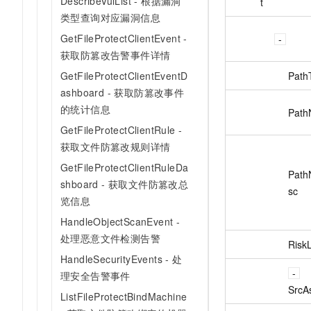
DescribeVulList - 根据漏洞
t
类型查询对应漏洞信息
GetFileProtectClientEvent -
获取防篡改告警事件详情
Path
GetFileProtectClientEventD
ashboard - 获取防篡改事件
的统计信息
Pat
GetFileProtectClientRule -
获取文件防篡改规则详情
GetFileProtectClientRuleDa
Pat
shboard - 获取文件防篡改总
sc
览信息
HandleObjectScanEvent -
处理恶意文件检测告警
Risk
HandleSecurityEvents - 处
理安全告警事件
SrcA
ListFileProtectBindMachine