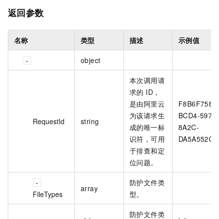
返回参数
名称
类型
描述
示例值
object
本次调用请
求的 ID，
是由阿里云
F8B6F758-
为该请求生
BCD4-597A
RequestId
string
成的唯一标
8A2C-
识符，可用
DA5A552C**
于排查和定
位问题。
防护文件类
array
FileTypes
型。
防护文件类