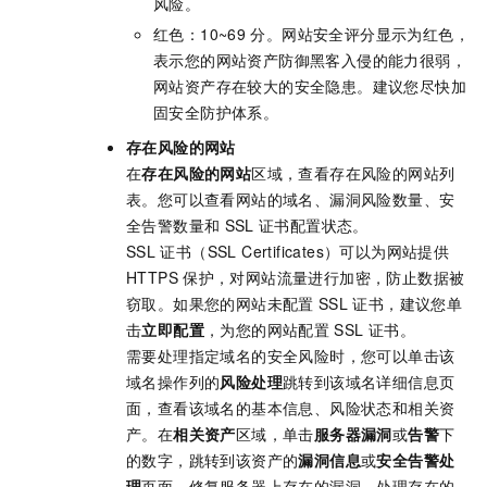
风险。
红色：10~69
分。网站安全评分显示为红色，
表示您的网站资产防御黑客入侵的能力很弱，
网站资产存在较大的安全隐患。建议您尽快加
固安全防护体系。
存在风险的网站
在
存在风险的网站
区域，查看存在风险的网站列
表。您可以查看网站的域名、漏洞风险数量、安
全告警数量
和
SSL
证书
配置状态。
SSL
证书（SSL Certificates）可以为网站提供
HTTPS
保护，对网站流量进行加密，防止数据被
窃取。如果您的网站未配置
SSL
证书，建议您单
击
立即配置
，为您的网站配置
SSL
证书。
需要处理指定域名的安全风险时，您可以单击该
域名操作列的
风险处理
跳转到该域名详细信息页
面，查看该域名的基本信息、风险状态和相关资
产。在
相关资产
区域，单击
服务器漏洞
或
告警
下
的数字，跳转到该资产的
漏洞信息
或
安全告警处
理
页面，修复服务器上存在的漏洞，处理存在的