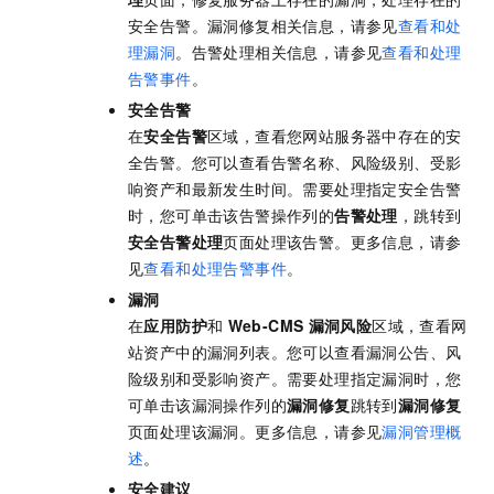
安全告警。漏洞修复相关信息，请参见
查看和处
理漏洞
。告警处理相关信息，请参见
查看和处理
告警事件
。
安全告警
在
安全告警
区域，查看您网站服务器中存在的安
全告警。您可以查看告警名称、风险级别、受影
响资产和最新发生时间。需要处理指定安全告警
时，您可单击该告警操作列的
告警处理
，跳转到
安全告警处理
页面处理该告警。更多信息，请参
见
查看和处理告警事件
。
漏洞
在
应用防护
和
Web-CMS
漏洞风险
区域，查看网
站资产中的漏洞列表。您可以查看漏洞公告、风
险级别和受影响资产。需要处理指定漏洞时，您
可单击该漏洞操作列的
漏洞修复
跳转到
漏洞修复
页面处理该漏洞。更多信息，请参见
漏洞管理概
述
。
安全建议