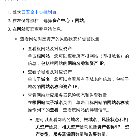
登录
云安全中心控制台
。
在左侧导航栏，选择
资产中心
>
网站
。
在
网站
页面查看网站信息。
查看网站对应资产的风险状态和告警数量
查看根网站及对应资产
单击
根网站
，您可以查看所有根网站（即根域名）的
信息，包括根网站的
网站名称
和
资产
IP
。
查看子域名及对应资产
单击
子域名
，您可以查看所有子域名的信息，包括子
域名的
网站名称
和
资产
IP
。
查看网站对应服务器风险状态和告警数量
在
根网站
或
子域名
页面，单击目标网站的
网站名称
或
操作列下的
查看
，查看该网站的详细信息。
您可以查看网站的
域名
、
根域名
、
风险状态
和
相
关资产
信息。
相关资产
信息包括
资产名称/IP
、
资
产类型
、
服务器漏洞
数量和
告警
数量。