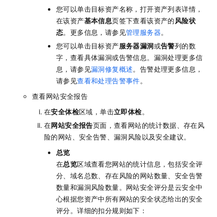
您可以单击目标资产名称，打开资产列表详情，
在该资产
基本信息
页签下查看该资产的
风险状
态
。更多信息，请参见
管理服务器
。
您可以单击目标资产
服务器漏洞
或
告警
列的数
字，查看具体漏洞或告警信息。漏洞处理更多信
息，请参见
漏洞修复概述
。告警处理更多信息，
请参见
查看和处理告警事件
。
查看网站安全报告
在
安全体检
区域，单击
立即体检
。
在
网站安全报告
页面，查看网站的统计数据、存在风
险的网站、安全告警、漏洞风险以及安全建议。
总览
在
总览
区域查看您网站的统计信息，包括安全评
分、域名总数、存在风险的网站数量、安全告警
数量和漏洞风险数量。网站安全评分是云安全中
心根据您资产中所有网站的安全状态给出的安全
评分。详细的扣分规则如下：