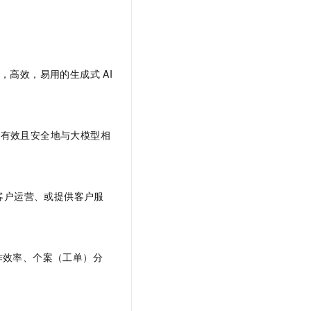
文戏情感细腻自然，动作戏激烈拳拳到肉，实现更强表演能力
支持中英文自由切换，具备更强的噪声鲁棒性
云聚AI 严选权益
SSL 证书
，一键激活高效办公新体验
精选AI产品，从模型到应用全链提效
堡垒机
AI 用量加速计划
应用
防火墙
、识别商机，让客服更高效、服务更出色。
新老同享，达量后返
供灵活，高效，易用的生成式 AI
千问办公
主机安全
NEW
的智能体编程平台
一站式AI生产力平台
AI 应用及服务市场
伶鹊
示语能够有效且安全地与大模型相
企业级人与Agent协作平台，接入和调度多个数字员工
智能客服平台，对话机器人、对话分析、智能外呼
AI 应用
大模型服务平台百炼 - 全妙
大模型
应用创作平台
多模态内容创作工具，已接入 DeepSeek
客户运营、或提供客户服
自然语言处理
数据标注
作效率、个案（工单）分
机器学习
息提取
与 AI 智能体进行实时音视频通话
从文本、图片、视频中提取结构化的属性信息
构建支持视频理解的 AI 音视频实时通话应用