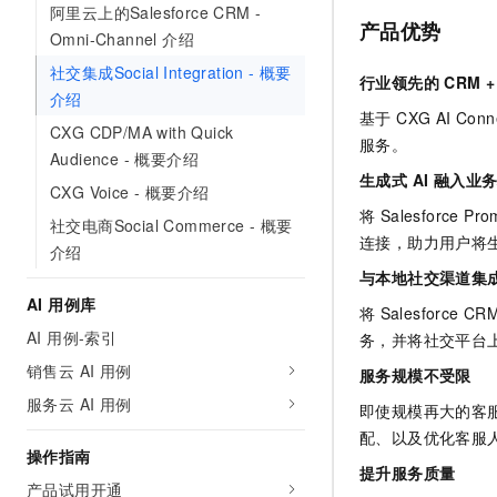
阿里云上的Salesforce CRM -
AI 产品 免费试用
网络
安全
云开发大赛
产品优势
Tableau 订阅
Omni-Channel 介绍
1亿+ 大模型 tokens 和 
可观测
入门学习赛
中间件
社交集成Social Integration - 概要
AI空中课堂在线直播课
行业领先的 CRM + 
140+云产品 免费试用
大模型服务
介绍
上云与迁云
产品新客免费试用，最长1
数据库
基于 CXG AI C
CXG CDP/MA with Quick
生态解决方案
千问AI平台-Token Plan
服务。
企业出海
大模型ACA认证体验
Audience - 概要介绍
大数据计算
生成式 AI 融入业
助力企业全员 AI 认知与能
行业生态解决方案
CXG Voice - 概要介绍
政企业务
媒体服务
千问AI平台-模型体验
将 Salesforc
开发者生态解决方案
社交电商Social Commerce - 概要
在线体验全尺寸、多种模态
连接，助力用户将生
企业服务与云通信
介绍
AI 开发和 AI 应用解决
与本地社交渠道集
Happy 系列大模型
域名与网站
AI 用例库
将
Salesforce CR
AI 用例-索引
务，并将社交平台
终端用户计算
销售云 AI 用例
服务规模不受限
Serverless
大模型解决方案
服务云 AI 用例
即使规模再大的客
开发工具
配、以及优化客服
快速部署 Dify，高效搭建 
操作指南
提升服务质量
迁移与运维管理
产品试用开通