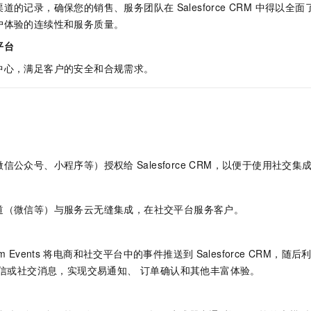
渠道的记录，确保您的销售、服务团队在
Salesforce CRM 中得
一个 AI 助手
即刻拥有 DeepSeek-R1 满血版
超强辅助，Bol
在企业官网、通讯软件中为客户提供 AI 客服
多种方案随心选，轻松解锁专属 DeepSeek
户体验的连续性和服务质量。
平台
中心，满足客户的安全和合规需求。
微信公众号、小程序等）授权给
Salesforce CRM，以便于使用社交
道（微信等）与服务云无缝集成，在社交平台服务客户。
rm Events
将电商和社交平台中的事件推送到
Salesforce CRM，随后
信或社交消息，实现交易通知、 订单确认和其他丰富体验。