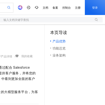
文档
备案
控制台
注册
登录
输入文档关键字查找
验
作计划
器
AI 活动
专业服务
服务伙伴合作计划
开发者社区
加入我们
服务平台百炼
阿里云 OPC 创新助力计划
本页导读
（0）
一站式生成采购清单，支持单品或批量购买
S
io：打造专属 AI 语音助手
S产品伙伴计划（繁花）
峰会
造的大模型服务与应用开发平台
轻量应用服务器
一句话生成原生可编辑精美 PPT 文稿
AI 生产力先锋
Al MaaS 服务伙伴赋能合作
域名
博文
Careers
至高可申请百万元
产品优势
性可伸缩的云计算服务
开启高性价比 AI 编程新体验
Qwen-Audio-3.0-Realtime 端到端实时语音角色扮演
输入一句话想法, 轻松生成专业的 PPT
先锋实践拓展 AI 生产力的边界
快速构建应用程序和网站，即刻迈出上云第一步
Token 补贴，五大权
计划
海大会
伙伴信用分合作计划
商标
问答
社会招聘
功能总览
益加速 OPC 成功
S
eek-V4-Pro
数字证书管理服务（原SSL证书）
一键部署幻兽帕鲁游戏服务器
飞天发布时刻
HOT
划
备案
电子书
校园招聘
业务架构
pSeek-V4-Pro
视频创作，一键激活电商全链路生产力
全托管，含MySQL、PostgreSQL、SQL Server、MariaDB多引擎
实现全站HTTPS，呈现可信的WEB访问
一键购买专属联机服务器，轻松开启游戏
所见，即是所愿
我的收藏
产品详情
更多支持
划
公司注册
镜像站
视频生成
语音识别与合成
专属 QwenPaw
短信服务
漫剧工坊：一站式动画创作平台
AI 实训营
HOT
通过配合
Salesforce
合作伙伴培训与认证
划
上云迁移
的智能体编程平台
站生成，高效打造优质广告素材
从聊天伙伴进化为能主动干活的本地数字员工
快速生产连贯的高质量长漫剧
从基础到进阶，Agent 创客手把手教你
国内短信简单易用，安全可靠，秒级触达，全球覆盖200+国家和地区。
e-1.1-T2V
Qwen3-TTS-Flash
提供客户服务，并将您的
lScope
我要反馈
查询合作伙伴
畅细腻的高质量视频
离线语音合成大模型，多语言方言自适应，低延迟高稳定
n Alibaba Cloud ISV 合作
M
中看到更加全面的客户
代维服务
olarDB
建企业门户网站
大数据开发治理平台 DataWorks
10 分钟搭建微信、支付宝小程序
创新加速
ope
登录合作伙伴管理后台
我要建议
站，无忧落地极速上线
以可视化方式快速构建移动和 PC 门户网站
100%兼容MySQL、PostgreSQL，兼容Oracle，支持集中和分布式
高效部署网站，快速应用到小程序
Data Agent 驱动的一站式 Data+AI 开发治理平台
e-1.1-I2V
Cosyvoice-V3-Flash
安全
连接阿里云的大模型服务平台，为客
畅自然，细节丰富
高表现力语音合成大模型，语音克隆听感自然
我要投诉
上云场景组合购
伴
边界网络安全防护产品
漫剧创作，剧本、分镜、视频高效生成
覆盖90%+业务场景，专享组合折扣价
2V
VPN
Fun-ASR