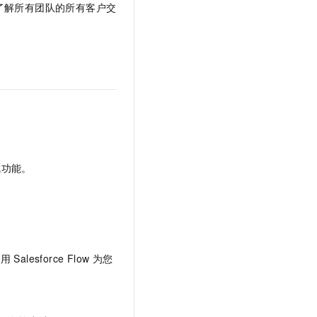
以全面了解所有团队的所有客户交
t.diy 一步搞定创意建站
构建大模型应用的安全防护体系
通过自然语言交互简化开发流程,全栈开发支持
通过阿里云安全产品对 AI 应用进行安全防护
集成功能。
利用
Salesforce Flow
为您