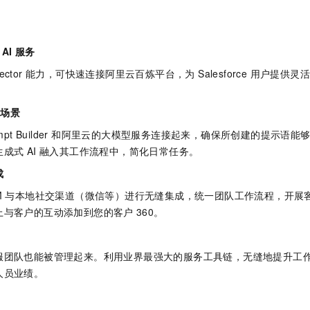
服务生态伙伴
视觉 Coding、空间感知、多模态思考等全面升级
1M上下文，专为长程任务能力而生
云工开物
企业应用
Night Plan 支持 Qwen 3.8-Max
AI 办公
NEW
Red Hat
30+ 款产品免费体验
夜间 5 折，Qwen/Meoo/TokenPlan 客户专享
AI智能应用
科研合作
ERP
堂（旗舰版）
SUSE
AI 服务
智能客服
AI 应用构建
大模型原生
CRM
2个月
自动承接线索
onnector 能力，可快速连接阿里云百炼平台，为 Salesforce 用户提
建站小程序
Qoder
大模型服务平台百炼-应用模版
OA 办公系统
HOT
NEW
面向真实软件
个人版上线、团队版降价；千问3.8-Max首发发尝鲜
丰富多元化的应用模版和解决方案
务场景
力提升
财税管理
模板建站
万有无界
大模型服务平台百炼-智能体
e Prompt Builder 和阿里云的大模型服务连接起来，确保所创建的提
400电话
定制建站
的模型效果
灵活可视化地构建企业级 Agent
成式 AI 融入其工作流程中，简化日常任务。
方案
广告营销
模板小程序
成
秒悟
人工智能平台 PAI
定制小程序
云端极速 AI 
新一代 AI 视频生成模型，深度适配广告营销等场景
AI Native 的算法工程平台，一站式完成建模、训练、推理服务部署
M
与本地社交渠道（微信等）进行无缝集成，统一团队工作流程，开展
上与客户的互动添加到您的客户
360。
APP 开发
建站系统
服团队也能被管理起来。利用业界最强大的服务工具链，无缝地提升工
人员业绩。
AI 应用
10分钟微调：让0.6B模型媲美235B模型
多模态数据信
依托云原生高可用架构,实现Dify私有化部署
用1%尺寸在特定领域达到大模型90%以上效果