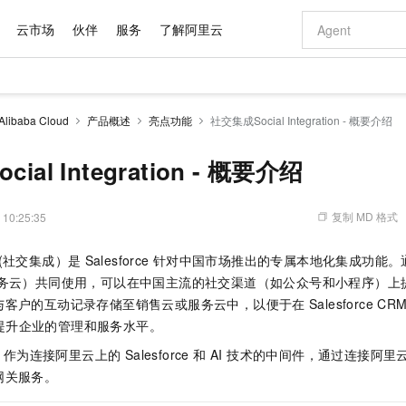
云市场
伙伴
服务
了解阿里云
AI 特惠
数据与 API
成为产品伙伴
企业增值服务
最佳实践
价格计算器
AI 场景体
基础软件
产品伙伴合
阿里云认证
市场活动
配置报价
大模型
 Alibaba Cloud
产品概述
亮点功能
社交集成Social Integration - 概要介绍
自助选配和估算价格
新方式
域名与网站
睿译宝，AI翻译排版一步到位
智启 AI 普惠权益
产品生态集成认证中心
企业支持计划
云上春晚
千问官方 MaaS 平台，为开发者和 Agent 而生，新用户赠送 1 亿 + tokens 额度
云服务器 EC
Qwen Aud
AI Coding
阿里云Maa
2026 阿里云
为企业打
数据集
Windows
大模型认证
模型
NEW
NEW
交付可用成果
值低价云产品抢先购
提供智能易用的域名与建站服务
上传文档即自动完成翻译和格式还原
至高享 1亿+免费 tokens，加速 Al 应用落地
安全可靠、弹
智能编程，一键
ial Integration - 概要介绍
产品生态伙伴
专家技术服务
云上奥运之旅
弹性计算合作
阿里云中企出
手机三要素
宝塔 Linux
全部认证
价格优势
有专属领域专家
对象存储 OSS
GLM-5.2：长任务时代开源旗舰模型
阿里云 OPC 创新助力计划
云数据库 RD
即刻拥有 DeepS
AI 电商营销
产品生态伙伴工作台
企业增值服务台
云栖战略参考
云存储合作计
云栖大会
身份实名认证
CentOS
训练营
推动算力普惠，释放技术红利
的大模型服务
最高返9万
多领域专家智能体,一键组建 AI 虚拟交付团队
至高百万元 Token 补贴，加速一人公司成长
稳定、安全、高性价比、高性能的云存储服务
真正可用的 1M 上下文,一次完成代码全链路开发
轻松解锁专属 Dee
从图文生成到
复制 MD 格式
 10:25:35
云上的中国
数据库合作计
活动全景
短信
Docker
图片和
站式影视创作平台
人工智能平台 PAI
Hermes Agent，打造自进化智能体
Token Plan 模型订阅计划
Qoder
5 分钟轻松部署
AI 广告创作
企业成长
大模型
NEW
信息公告
ion (社交集成）是
Salesforce
针对中国市场推出的专属本地化集成功能。
看见新力量
云网络合作计
OCR 文字识别
JAVA
级电脑
证享300元代金券
可视化编排打通从文字构思到成片全链路闭环
一站式AI开发、训练和推理服务
自主进化，持久记忆，越用越聪明
Qwen3.8-Max 首发尝鲜，限时加量 10 倍，夜间低至2折
面向真实软件
图文、视频一
Kimi-K3
HappyHors
服务云）共同使用，可以在中国主流的社交渠道（如公众号和小程序）上
NEW
魔搭 Mode
loud
服务实践
官网公告
Kimi 最新旗舰模型，长程编程与推理利器
让文字生成流
金融模力时刻
Salesforce O
版
与客户的互动记录存储至销售云或服务云中，以便于在
发票查验
Salesforce CR
全能环境
Qoder CN
Claude Code + GStack 打造工程团队
千问办公，限时限量积分加倍
云原生数据库 P
低代码高效构
AI 建站
NEW
作计划
计划
提升企业的管理和服务水平。
创新中心
魔搭 ModelSc
健康状态
让AI从“聊天伙伴”进化为能干活的“数字员工”
覆盖公网/内网、递归/权威、移动APP等全场景解析服务
安装技能 GStack，拥有专属 AI 工程团队
你的AI工作搭子，覆盖日常办公高频场景
基于千问大模型等，支持代码智能生成、研发智能问答
0 代码专业建
客户案例
天气预报查询
操作系统
Deepseek-v4-pro
HappyHors
态合作计划
ector 作为连接阿里云上的 Salesforce 和 AI 技术的中间件，通过
态智能体模型
旗舰 MoE 大模型，百万上下文与顶尖推理能力
图生视频，流
Compute
同享
容器服务 Kubernetes 版 ACK
万小智 AI 建站低至 15元/月
云防火墙
AI 短剧/漫剧
快递物流查询
WordPress
成为服务伙
高校合作
网关服务。
式云数据仓库
点，立即开启云上创新
提供一站式管理容器应用的 K8s 服务
送.CN域名，送备案服务码
云原生的云上
AI助力短剧
GLM-5.2
Wan2.7-T
Ubuntu