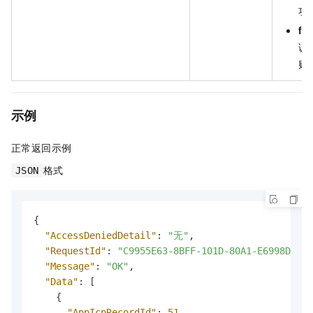
功
fal
调
败
示例
正常返回示例
格式
JSON
{
"AccessDeniedDetail"
:
"无"
,
"RequestId"
:
"C9955E63-8BFF-101D-80A1-E6998DFEFF
"Message"
:
"OK"
,
"Data"
:
[
{
"AppIcpRecordId"
:
51
,