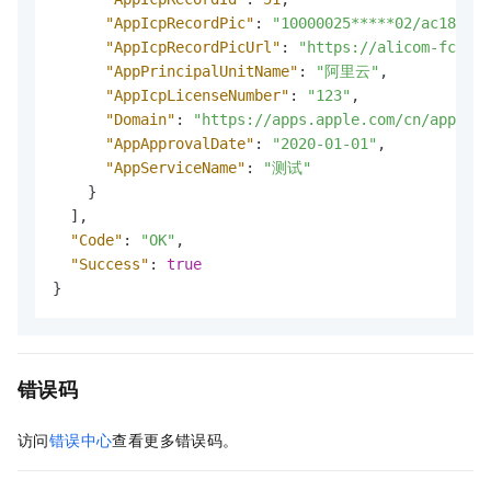
"AppIcpRecordPic"
:
"10000025*****02/ac181696
"AppIcpRecordPicUrl"
:
"https://alicom-fc-med
"AppPrincipalUnitName"
:
"阿里云"
,
"AppIcpLicenseNumber"
:
"123"
,
"Domain"
:
"https://apps.apple.com/cn/app/阿
"AppApprovalDate"
:
"2020-01-01"
,
"AppServiceName"
:
"测试"
}
]
,
"Code"
:
"OK"
,
"Success"
:
true
}
错误码
访问
错误中心
查看更多错误码。