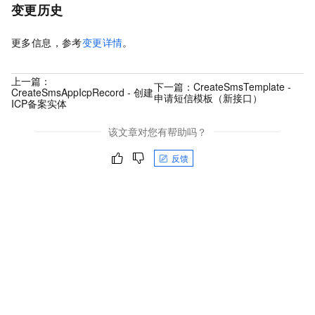
变更历史
更多信息，参考
变更详情
。
上一篇：
下一篇：
CreateSmsTemplate -
CreateSmsAppIcpRecord - 创建
申请短信模板（新接口）
ICP备案实体
该文章对您有帮助吗？
反馈