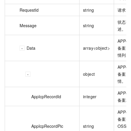
RequestId
string
请求 I
状态码
Message
string
述。
APP-I
Data
array<object>
备案实
情列表
APP-I
object
备案实
情。
APP-I
AppIcpRecordId
integer
备案材料
APP-I
备案截
AppIcpRecordPic
string
OSS 