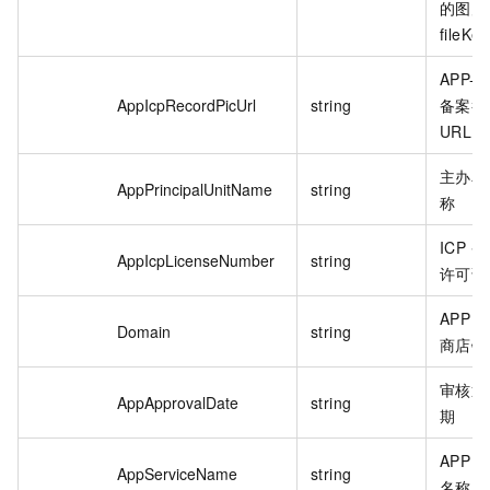
的图片
fileKey
APP-I
AppIcpRecordPicUrl
string
备案截
URL 
主办单
AppPrincipalUnitName
string
称
ICP 备
AppIcpLicenseNumber
string
许可证
APP 
Domain
string
商店链
审核通
AppApprovalDate
string
期
APP 
AppServiceName
string
名称