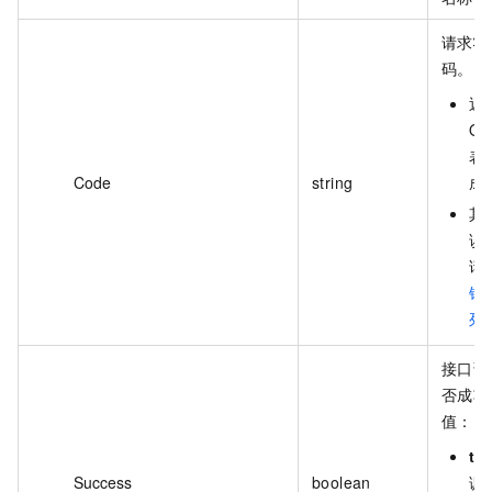
请求状
码。
返
OK
表
Code
string
成
其
误
请
错
列
接口调
否成功
值：
tr
Success
boolean
调