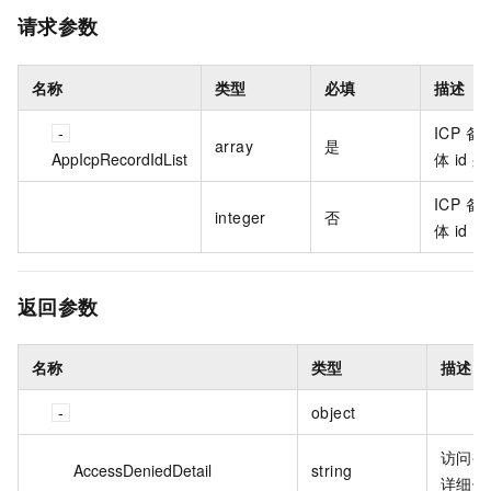
请求参数
名称
类型
必填
描述
ICP 备
array
是
AppIcpRecordIdList
体 id 
ICP 备
integer
否
体 id
返回参数
名称
类型
描述
object
访问被
AccessDeniedDetail
string
详细信