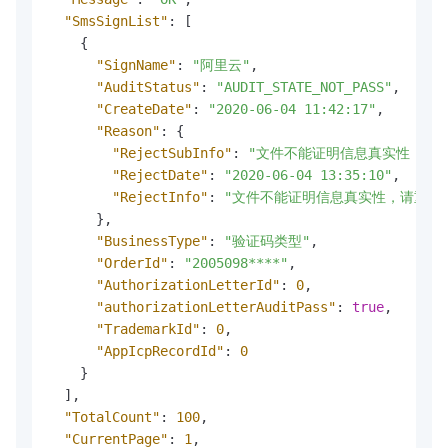
"SmsSignList"
:
[
{
"SignName"
:
"阿里云"
,
"AuditStatus"
:
"AUDIT_STATE_NOT_PASS"
,
"CreateDate"
:
"2020-06-04 11:42:17"
,
"Reason"
:
{
"RejectSubInfo"
:
"文件不能证明信息真实性，请
"RejectDate"
:
"2020-06-04 13:35:10"
,
"RejectInfo"
:
"文件不能证明信息真实性，请重新
}
,
"BusinessType"
:
"验证码类型"
,
"OrderId"
:
"2005098****"
,
"AuthorizationLetterId"
:
0
,
"authorizationLetterAuditPass"
:
true
,
"TrademarkId"
:
0
,
"AppIcpRecordId"
:
0
}
]
,
"TotalCount"
:
100
,
"CurrentPage"
:
1
,