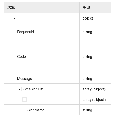
名称
类型
object
RequestId
string
Code
string
Message
string
SmsSignList
array<object>
array<object>
SignName
string