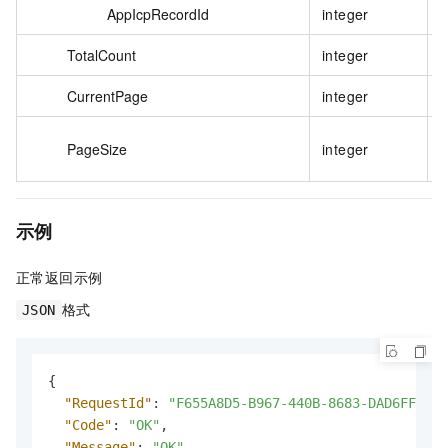
AppIcpRecordId
integer
TotalCount
integer
CurrentPage
integer
PageSize
integer
示例
正常返回示例
格式
JSON
{
"RequestId"
:
"F655A8D5-B967-440B-8683-DAD6FF8DE9
"Code"
:
"OK"
,
"Message"
:
"OK"
,