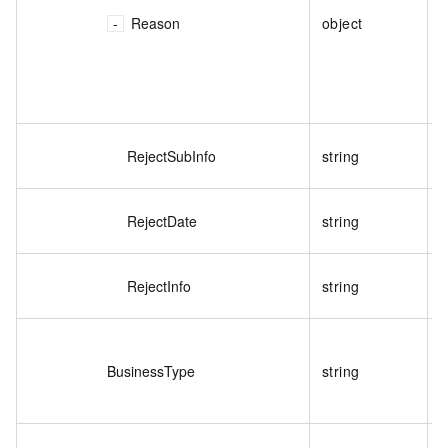
Reason
object
RejectSubInfo
string
RejectDate
string
RejectInfo
string
BusinessType
string