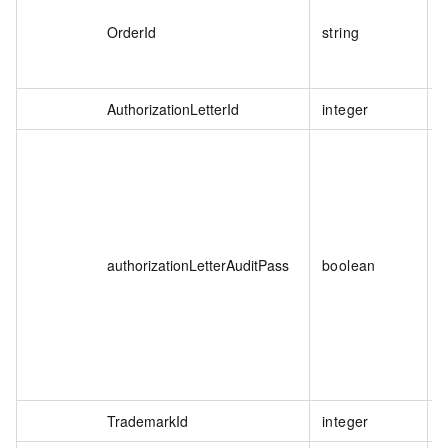
OrderId
string
AuthorizationLetterId
integer
authorizationLetterAuditPass
boolean
TrademarkId
integer