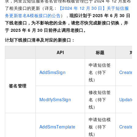
求，阿里云短信服务签名管理和模板管理已于
2024
年
12
月发布
了相关接口的更新（详见：
【2024
年
12
月
30
日】关于短信服
务更新签名&模板接口的公告
），
现拟计划于
2025
年
6
月
30
日
下线老接口，为不影响您的业务，请您尽快完成新接口切换，并
于
2025
年
6
月
30
日前停止调用老接口。
计划下线接口清单及对应的新接口：
API
标题
对
申请短信签
AddSmsSign
名（待下
CreateS
线）
签名管理
修改短信签
ModifySmsSign
名（待下
UpdateS
线）
申请短信模
AddSmsTemplate
板（待下
CreateS
线）