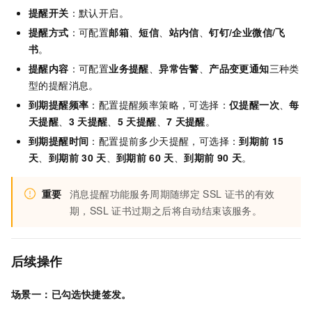
提醒开关
：默认开启。
提醒方式
：可配置
邮箱
、
短信
、
站内信
、
钉钉/企业微信/飞
书
。
提醒内容
：可配置
业务提醒
、
异常告警
、
产品变更通知
三种类
型的提醒消息。
到期提醒频率
：配置提醒频率策略，可选择：
仅提醒一次
、
每
天提醒
、
3
天提醒
、
5
天提醒
、
7
天提醒
。
到期提醒时间
：配置提前多少天提醒，可选择：
到期前
15
天
、
到期前
30
天
、
到期前
60
天
、
到期前
90
天
。
重要
消息提醒功能服务周期随绑定
SSL
证书的有效
期，SSL
证书过期之后将自动结束该服务。
后续操作
场景一：已勾选
快捷签发
。