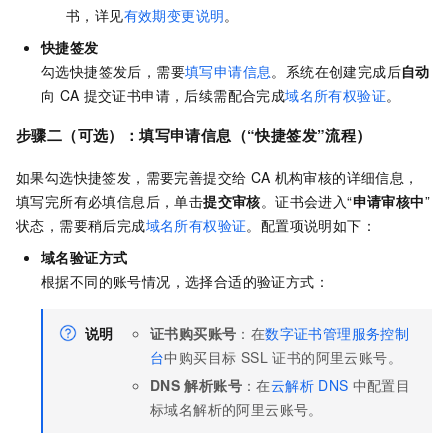
书，详见
有效期变更说明
。
快捷签发
勾选快捷签发后，需要
填写申请信息
。系统在创建完成后
自动
向
CA
提交证书申请，后续需配合完成
域名所有权验证
。
步骤二（可选）：填写申请信息（“快捷签发”流程）
如果勾选快捷签发，需要完善提交给
CA
机构审核的详细信息，
填写完所有必填信息后，单击
提交审核
。证书会进入“
申请审核中
”
状态，需要稍后完成
域名所有权验证
。配置项说明如下：
域名验证方式
根据不同的账号情况，选择合适的验证方式：
说明
证书购买账号
：在
数字证书管理服务控制
台
中购买目标 SSL 证书的阿里云账号。
DNS
解析账号
：在
云解析
DNS
中配置目
标域名解析的阿里云账号。