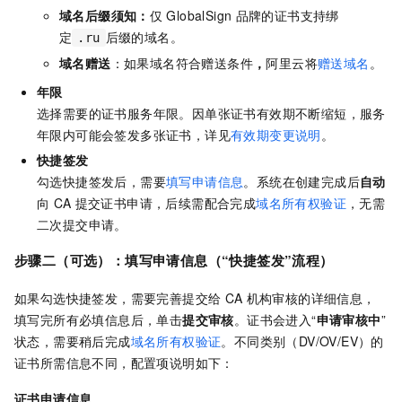
域名后缀须知：
仅
GlobalSign
品牌的证书支持绑
定
后缀的域名。
.ru
域名赠送
：如果域名符合赠送条件
，
阿里云将
赠送域名
。
年限
选择需要的证书服务年限。因单张证书有效期不断缩短，服务
年限内可能会签发多张证书，详见
有效期变更说明
。
快捷签发
勾选快捷签发后，需要
填写申请信息
。系统在创建完成后
自动
向
CA
提交证书申请，后续需配合完成
域名所有权验证
，无需
二次提交申请。
步骤二（可选）：填写申请信息（“快捷签发”流程）
如果勾选快捷签发，需要完善提交给
CA
机构审核的详细信息，
填写完所有必填信息后，单击
提交审核
。证书会进入“
申请审核中
”
状态，需要稍后完成
域名所有权验证
。不同类别（DV/OV/EV）的
证书所需信息不同，配置项说明如下：
证书申请信息