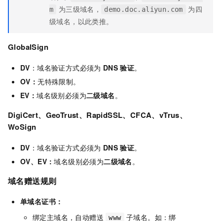
为三级域名，
为四
m
demo.doc.aliyun.com
级域名，以此类推。
GlobalSign
DV
：域名验证方式必须为
DNS
验证
。
OV：
无特殊限制。
EV：
域名级别必须为
二级域名
。
DigiCert
、GeoTrust、RapidSSL、CFCA、vTrus、
WoSign
DV
：域名验证方式必须为
DNS
验证
。
OV、EV：
域名级别必须为
二级域名
。
域名赠送
规则
单域名证书：
绑定主域名，自动赠送
子域名。如：绑
www