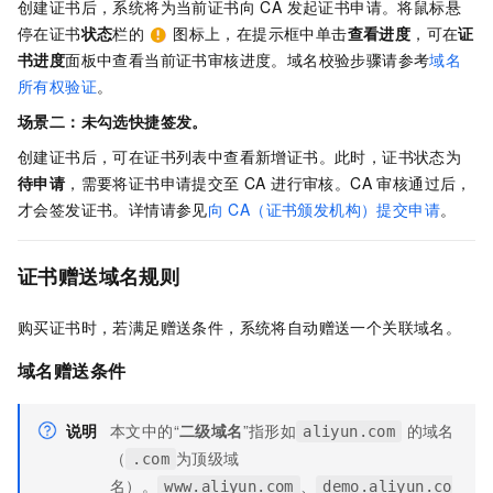
创建证书后，系统将为当前证书向 CA 发起证书申请。将鼠标悬
停在证书
状态
栏的
图标上，在提示框中单击
查看进度
，可在
证
书进度
面板中查看当前证书审核进度。域名校验步骤请参考
域名
所有权验证
。
场景二：未勾选
快捷签发
。
创建证书后，可在证书列表中查看新增证书。此时，证书状态为
待申请
，需要将证书申请提交至 CA 进行审核。CA 审核通过后，
才会签发证书。详情请参见
向
CA（证书颁发机构）提交申请
。
证书赠送域名规则
购买证书时，若满足赠送条件，系统将自动赠送一个关联域名。
域名赠送条件
说明
本文中的“
二级域名
”指形如
的域名
aliyun.com
（
为顶级域
.com
名）。
、
www.aliyun.com
demo.aliyun.co