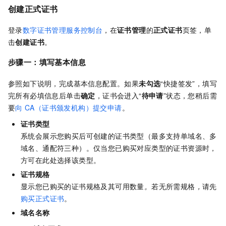
创建正式证书
登录
数字证书管理服务控制台
，在
证书管理
的
正式证书
页签，单
击
创建证书
。
步骤一：填写基本信息
参照如下说明，完成基本信息配置。如果
未勾选
“快捷签发”，填写
完所有必填信息后单击
确定
，证书会进入“
待申请
”状态，您稍后需
要
向
CA（证书颁发机构）提交申请
。
证书类型
系统会展示您购买后可创建的证书类型（最多支持单域名、多
域名、通配符三种）。仅当您已购买对应类型的证书资源时，
方可在此处选择该类型。
证书规格
显示您已购买的证书规格及其可用数量
。
若无所需规格
，
请先
购买正式证书
。
域名名称