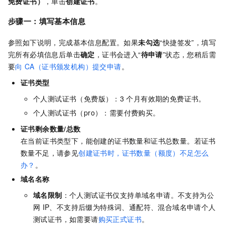
免费证书）
，单击
创建证书
。
步骤一：填写基本信息
参照如下说明，完成基本信息配置。如果
未勾选
“快捷签发”，填写
完所有必填信息后单击
确定
，证书会进入“
待申请
”状态，您稍后需
要
向
CA（证书颁发机构）提交申请
。
证书类型
个人测试证书（免费版）：3
个月有效期的免费证书。
个人测试证书（pro）：需要付费购买。
证书剩余数量/总数
在当前证书类型下，能创建的证书数量和证书总数量。若证书
数量不足，请参见
创建证书时，证书数量（额度）不足怎么
办？
。
域名名称
域名限制
：个人测试证书仅支持单域名申请。不支持为公
网
IP、不支持后缀为特殊词、通配符、混合域名申请个人
测试证书，如需要请
购买正式证书
。