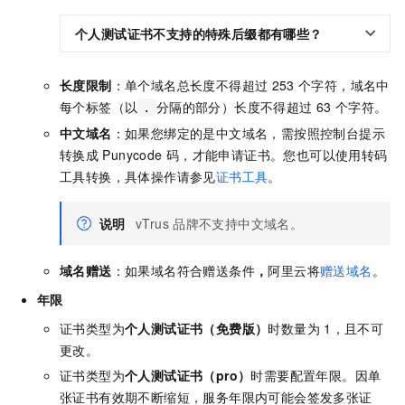
个人测试证书不支持的特殊后缀都有哪些？
长度限制
：单个域名总长度不得超过
253
个字符，域名中
每个标签（以
分隔的部分）长度不得超过
63
个字符。
.
中文域名
：
如果您绑定的是中文域名，需按照控制台提示
转换成
Punycode
码，才能申请证书。您也可以使用转码
工具转换，具体操作请参见
证书工具
。
说明
vTrus
品牌不支持中文域名。
域名赠送
：如果域名符合赠送条件
，
阿里云将
赠送域名
。
年限
证书类型为
个人测试证书（免费版）
时数量为
1，且不可
更改。
证书类型为
个人测试证书（pro）
时需要配置年限。因单
张证书有效期不断缩短，服务年限内可能会签发多张证