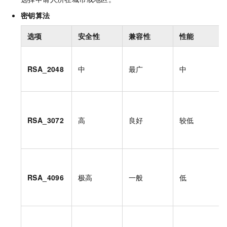
密钥算法
选项
安全性
兼容性
性能
RSA_2048
中
最广
中
RSA_3072
高
良好
较低
RSA_4096
极高
一般
低