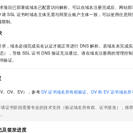
一个 AI 助手
即刻拥有 DeepSeek-R1 满血版
超强辅助，Bol
求项目已部署或域名已配置访问解析。可以在域名注册完成后、网站部
在企业官网、通讯软件中为客户提供 AI 客服
多种方案随心选，轻松解锁专属 DeepSeek
申请
SSL
证书时域名主体无需与阿里云账户主体一致，可以使用任意阿
属限制。
求
要求，域名必须完成实名认证才能正常进行
DNS
解析。若域名未完成实
 状态），导致
SSL
证书
DNS
验证无法通过。请在域名注册商的管理控制
书验证。
权
V、OV、EV），参考
DV
证书域名所有权验证
、
OV
和
EV
证书域名所
申请证书阶段需要专业的技术支持（验证域名所有权、证书签发），推
务
。
态及签发进度