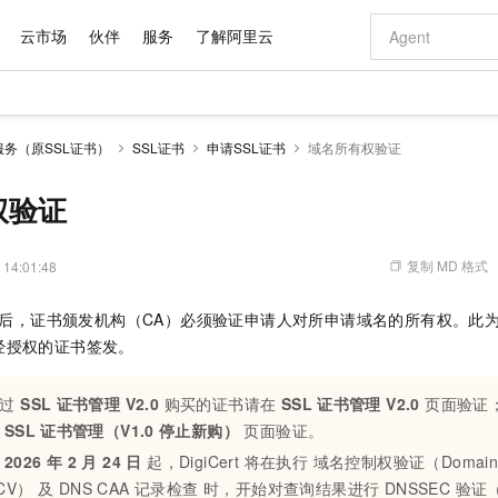
云市场
伙伴
服务
了解阿里云
AI 特惠
数据与 API
成为产品伙伴
企业增值服务
最佳实践
价格计算器
AI 场景体
基础软件
产品伙伴合
阿里云认证
市场活动
配置报价
大模型
务（原SSL证书）
SSL证书
申请SSL证书
域名所有权验证
自助选配和估算价格
新方式
域名与网站
睿译宝，AI翻译排版一步到位
智启 AI 普惠权益
产品生态集成认证中心
企业支持计划
云上春晚
千问官方 MaaS 平台，为开发者和 Agent 而生，新用户赠送 1 亿 + tokens 额度
云服务器 EC
Qwen Aud
AI Coding
阿里云Maa
2026 阿里云
为企业打
数据集
Windows
大模型认证
模型
NEW
NEW
交付可用成果
值低价云产品抢先购
提供智能易用的域名与建站服务
上传文档即自动完成翻译和格式还原
至高享 1亿+免费 tokens，加速 Al 应用落地
安全可靠、弹
智能编程，一键
权验证
产品生态伙伴
专家技术服务
云上奥运之旅
弹性计算合作
阿里云中企出
手机三要素
宝塔 Linux
全部认证
价格优势
有专属领域专家
对象存储 OSS
GLM-5.2：长任务时代开源旗舰模型
阿里云 OPC 创新助力计划
云数据库 RD
即刻拥有 DeepS
AI 电商营销
产品生态伙伴工作台
企业增值服务台
云栖战略参考
云存储合作计
云栖大会
身份实名认证
CentOS
训练营
推动算力普惠，释放技术红利
的大模型服务
最高返9万
多领域专家智能体,一键组建 AI 虚拟交付团队
至高百万元 Token 补贴，加速一人公司成长
稳定、安全、高性价比、高性能的云存储服务
真正可用的 1M 上下文,一次完成代码全链路开发
轻松解锁专属 Dee
从图文生成到
复制 MD 格式
 14:01:48
云上的中国
数据库合作计
活动全景
短信
Docker
图片和
站式影视创作平台
人工智能平台 PAI
Hermes Agent，打造自进化智能体
Token Plan 模型订阅计划
Qoder
5 分钟轻松部署
AI 广告创作
企业成长
大模型
NEW
信息公告
申请后，证书颁发机构（CA）必须验证申请人对所申请域名的所有权。此
看见新力量
云网络合作计
OCR 文字识别
JAVA
级电脑
证享300元代金券
可视化编排打通从文字构思到成片全链路闭环
一站式AI开发、训练和推理服务
自主进化，持久记忆，越用越聪明
Qwen3.8-Max 首发尝鲜，限时加量 10 倍，夜间低至2折
面向真实软件
图文、视频一
Kimi-K3
HappyHors
经授权的证书签发。
NEW
魔搭 Mode
loud
服务实践
官网公告
Kimi 最新旗舰模型，长程编程与推理利器
让文字生成流
金融模力时刻
Salesforce O
版
发票查验
全能环境
Qoder CN
Claude Code + GStack 打造工程团队
千问办公，限时限量积分加倍
云原生数据库 P
低代码高效构
AI 建站
NEW
作计划
计划
创新中心
魔搭 ModelSc
健康状态
通过
SSL
证书管理 V2.0
让AI从“聊天伙伴”进化为能干活的“数字员工”
覆盖公网/内网、递归/权威、移动APP等全场景解析服务
安装技能 GStack，拥有专属 AI 工程团队
你的AI工作搭子，覆盖日常办公高频场景
购买的证书请在
SSL
证书管理 V2.0
基于千问大模型等，支持代码智能生成、研发智能问答
0 代码专业建
页面验证；
客户案例
天气预报查询
操作系统
Deepseek-v4-pro
HappyHors
态合作计划
在
SSL
证书管理（V1.0
停止新购）
页面验证。
态智能体模型
旗舰 MoE 大模型，百万上下文与顶尖推理能力
图生视频，流
Compute
同享
容器服务 Kubernetes 版 ACK
万小智 AI 建站低至 15元/月
云防火墙
AI 短剧/漫剧
快递物流查询
WordPress
成为服务伙
高校合作
自
2026 年 2 月 24 日
起，DigiCert 将在执行 域名控制权验证（Domain Cont
式云数据仓库
点，立即开启云上创新
提供一站式管理容器应用的 K8s 服务
送.CN域名，送备案服务码
云原生的云上
AI助力短剧
GLM-5.2
Wan2.7-T
CV） 及 DNS CAA 记录检查 时，开始对查询结果进行 DNSSEC 验
Ubuntu