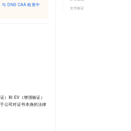
文戏情感细腻自然，动作戏激烈拳拳到肉，实现更强表演能力
支持中英文自由切换，具备更强的噪声鲁棒性
与 DNS CAA 检查中
云聚AI 严选权益
SSL 证书
文件验证
，一键激活高效办公新体验
精选AI产品，从模型到应用全链提效
堡垒机
AI 用量加速计划
应用
防火墙
、识别商机，让客服更高效、服务更出色。
新老同享，达量后返
千问办公
主机安全
NEW
的智能体编程平台
一站式AI生产力平台
AI 应用及服务市场
伶鹊
企业级人与Agent协作平台，接入和调度多个数字员工
智能客服平台，对话机器人、对话分析、智能外呼
AI 应用
大模型服务平台百炼 - 全妙
大模型
应用创作平台
多模态内容创作工具，已接入 DeepSeek
自然语言处理
验证）和
EV（增强验证）
数据标注
同于公司对证书本身的法律
机器学习
息提取
与 AI 智能体进行实时音视频通话
从文本、图片、视频中提取结构化的属性信息
构建支持视频理解的 AI 音视频实时通话应用