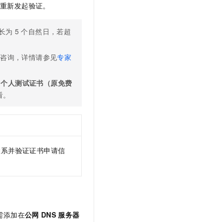
员重新发起验证。
长为
5
个自然日，若超
务咨询，详情请参见
专家
、
个人测试证书（原免费
看。
联系并验证证书申请信
需添加在
公网
DNS
服务器