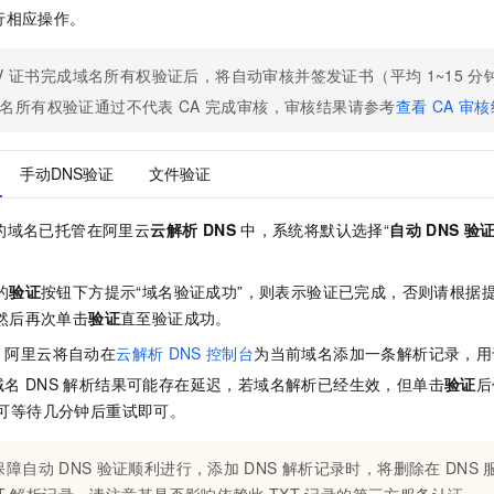
行相应操作。
V
证书完成域名所有权验证后，将自动审核并签发证书（平均
1~15
分
名所有权验证通过不代表
CA
完成审核，审核结果请参考
查看
CA
审核
手动DNS验证
文件验证
的域名已托管在阿里云
云解析 DNS
中，系统将默认选择“
自动
DNS
验
的
验证
按钮下方提示“域名验证成功”，则表示验证已完成，否则请根据
然后再次单击
验证
直至验证成功。
，阿里云将自动在
云解析
DNS
控制台
为当前域名添加一条解析记录，用
域名
DNS
解析结果可能存在延迟，若域名解析已经生效，但单击
验证
后
则可等待几分钟后重试即可。
保障自动
DNS
验证顺利进行，添加
DNS
解析记录时，将删除在
DNS
T
解析记录。请注意其是否影响依赖此
TXT
记录的第三方服务认证。