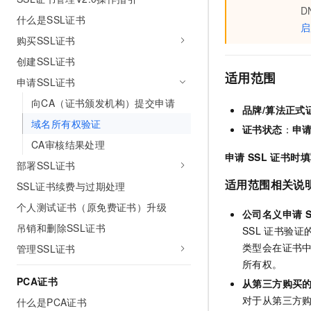
D
AI 产品 免费试用
网络
安全
云开发大赛
什么是SSL证书
Tableau 订阅
1亿+ 大模型 tokens 和 
启
购买SSL证书
可观测
入门学习赛
中间件
AI空中课堂在线直播课
140+云产品 免费试用
大模型服务
创建SSL证书
上云与迁云
产品新客免费试用，最长1
数据库
适用范围
申请SSL证书
生态解决方案
千问AI平台-Token Plan
企业出海
大模型ACA认证体验
大数据计算
向CA（证书颁发机构）提交申请
品牌/算法
正式
助力企业全员 AI 认知与能
行业生态解决方案
域名所有权验证
政企业务
媒体服务
证书状态
：
申
千问AI平台-模型体验
开发者生态解决方案
CA审核结果处理
在线体验全尺寸、多种模态
企业服务与云通信
申请
SSL
证书时填
部署SSL证书
AI 开发和 AI 应用解决
Happy 系列大模型
适用范围相关说
域名与网站
SSL证书续费与过期处理
个人测试证书（原免费证书）升级
终端用户计算
公司名义申请
吊销和删除SSL证书
SSL
证书验证
Serverless
大模型解决方案
类型会在证书
管理SSL证书
所有权。
开发工具
快速部署 Dify，高效搭建 
PCA证书
从第三方购买
迁移与运维管理
对于从第三方
什么是PCA证书