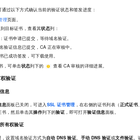
可通过以下方式确认当前的验证状态和签发进度：
管理
页面。
找到目标证书，查看其
状态
列：
：证书申请已提交，等待域名验证。
名验证信息已提交，CA
正在审核中。
书已成功签发，可下载使用。
书，可单击
状态
列下的
查看
CA
审核的详细进展。
有权验证
信息
信息
面板已关闭，可进入
SSL
证书管理
，在右侧的证书列表
（
正式证书
证书，然后单击其
操作
列下的
验证
，即可打开
验证信息
面板。
所有权验证
时，设置域名验证方式为
自动
DNS
验证
、
手动
DNS
验证
或
文件验证
。