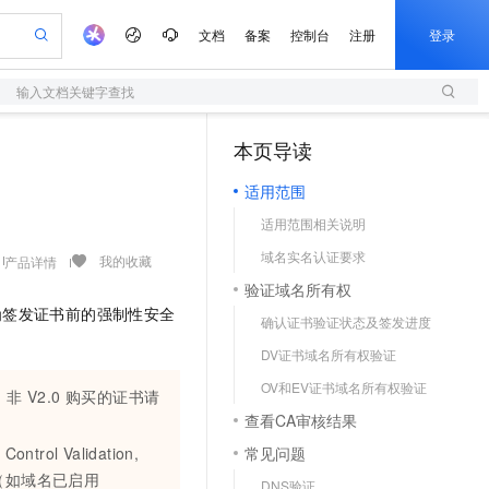
文档
备案
控制台
注册
登录
输入文档关键字查找
验
作计划
器
AI 活动
专业服务
服务伙伴合作计划
开发者社区
加入我们
服务平台百炼
阿里云 OPC 创新助力计划
本页导读
（1）
一站式生成采购清单，支持单品或批量购买
S
io：打造专属 AI 语音助手
S产品伙伴计划（繁花）
峰会
造的大模型服务与应用开发平台
轻量应用服务器
一句话生成原生可编辑精美 PPT 文稿
AI 生产力先锋
Al MaaS 服务伙伴赋能合作
域名
博文
Careers
至高可申请百万元
适用范围
性可伸缩的云计算服务
开启高性价比 AI 编程新体验
Qwen-Audio-3.0-Realtime 端到端实时语音角色扮演
输入一句话想法, 轻松生成专业的 PPT
先锋实践拓展 AI 生产力的边界
快速构建应用程序和网站，即刻迈出上云第一步
Token 补贴，五大权
计划
海大会
伙伴信用分合作计划
商标
问答
社会招聘
适用范围相关说明
益加速 OPC 成功
S
eek-V4-Pro
数字证书管理服务（原SSL证书）
一键部署幻兽帕鲁游戏服务器
飞天发布时刻
HOT
划
备案
电子书
校园招聘
域名实名认证要求
pSeek-V4-Pro
视频创作，一键激活电商全链路生产力
全托管，含MySQL、PostgreSQL、SQL Server、MariaDB多引擎
实现全站HTTPS，呈现可信的WEB访问
一键购买专属联机服务器，轻松开启游戏
所见，即是所愿
我的收藏
产品详情
更多支持
划
公司注册
镜像站
验证域名所有权
视频生成
语音识别与合成
专属 QwenPaw
短信服务
漫剧工坊：一站式动画创作平台
AI 实训营
HOT
为签发证书前的强制性安全
合作伙伴培训与认证
确认证书验证状态及签发进度
划
上云迁移
的智能体编程平台
站生成，高效打造优质广告素材
从聊天伙伴进化为能主动干活的本地数字员工
快速生产连贯的高质量长漫剧
从基础到进阶，Agent 创客手把手教你
国内短信简单易用，安全可靠，秒级触达，全球覆盖200+国家和地区。
e-1.1-T2V
Qwen3-TTS-Flash
lScope
我要反馈
查询合作伙伴
DV证书域名所有权验证
畅细腻的高质量视频
离线语音合成大模型，多语言方言自适应，低延迟高稳定
n Alibaba Cloud ISV 合作
代维服务
olarDB
建企业门户网站
大数据开发治理平台 DataWorks
10 分钟搭建微信、支付宝小程序
OV和EV证书域名所有权验证
创新加速
ope
登录合作伙伴管理后台
我要建议
站，无忧落地极速上线
非 V2.0 购买的证书请
以可视化方式快速构建移动和 PC 门户网站
100%兼容MySQL、PostgreSQL，兼容Oracle，支持集中和分布式
高效部署网站，快速应用到小程序
Data Agent 驱动的一站式 Data+AI 开发治理平台
e-1.1-I2V
Cosyvoice-V3-Flash
查看CA审核结果
安全
畅自然，细节丰富
高表现力语音合成大模型，语音克隆听感自然
我要投诉
上云场景组合购
伴
rol Validation,
常见问题
边界网络安全防护产品
漫剧创作，剧本、分镜、视频高效生成
覆盖90%+业务场景，专享组合折扣价
2V
VPN
Fun-ASR
证（如域名已启用
DNS验证