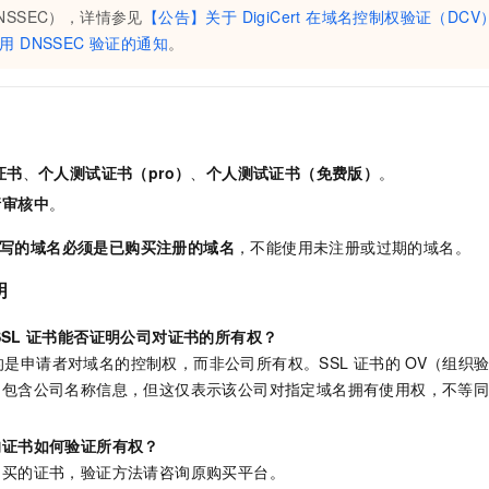
服务生态伙伴
视觉 Coding、空间感知、多模态思考等全面升级
1M上下文，专为长程任务能力而生
云工开物
企业应用
NSSEC），详情参见
【公告】关于 DigiCert 在域名控制权验证（DCV）
Night Plan 支持 Qwen 3.8-Max
AI 办公
NEW
Red Hat
30+ 款产品免费体验
用 DNSSEC 验证的通知
夜间 5 折，Qwen/Meoo/TokenPlan 客户专享
。
AI智能应用
科研合作
ERP
堂（旗舰版）
SUSE
智能客服
AI 应用构建
大模型原生
CRM
2个月
自动承接线索
建站小程序
Qoder
大模型服务平台百炼-应用模版
OA 办公系统
HOT
NEW
面向真实软件
个人版上线、团队版降价；千问3.8-Max首发发尝鲜
丰富多元化的应用模版和解决方案
证书
、
个人测试证书（pro）
、
个人测试证书（免费版）
。
力提升
财税管理
模板建站
请审核中
。
万有无界
大模型服务平台百炼-智能体
400电话
定制建站
的模型效果
灵活可视化地构建企业级 Agent
写的域名必须是已购买注册的域名
，不能使用未注册或过期的域名。
方案
广告营销
模板小程序
秒悟
人工智能平台 PAI
明
定制小程序
云端极速 AI 
新一代 AI 视频生成模型，深度适配广告营销等场景
AI Native 的算法工程平台，一站式完成建模、训练、推理服务部署
SSL
证书能否证明公司对证书的所有权？
APP 开发
的是申请者对域名的控制权，而非公司所有权。SSL
证书的
OV（组织
建站系统
中包含公司名称信息，但这仅表示该公司对指定域名拥有使用权，不等
AI 应用
10分钟微调：让0.6B模型媲美235B模型
多模态数据信
的证书如何验证所有权？
依托云原生高可用架构,实现Dify私有化部署
用1%尺寸在特定领域达到大模型90%以上效果
购买的证书，验证方法请咨询原购买平台。