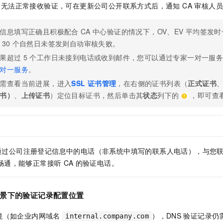
无法正常接收验证，可在更新公司公开联系方式后，通知 CA 审核人
信息填写正确且积极配合
CA
中心验证的情况下，OV、EV
平均签发时
30
个自然日未签发则自动审核失败。
果超过
5
个工作日未接到电话或收到邮件，
您可以通过专家一对一服
对一服务
。
需查看当前进展，进入
SSL
证书管理
，在右侧的证书列表
（
正式证书
书）
、
上传证书
）
定位目标证书，然后单击其
状态
列下的
，即可查
通过公司注册登记信息中的电话（非系统中填写的联系人电话），与您
畅通，能够正常接听
CA
的验证电话。
景下的验证记录配置位置
境（如企业内网域名
），DNS
验证记录仍
internal.company.com