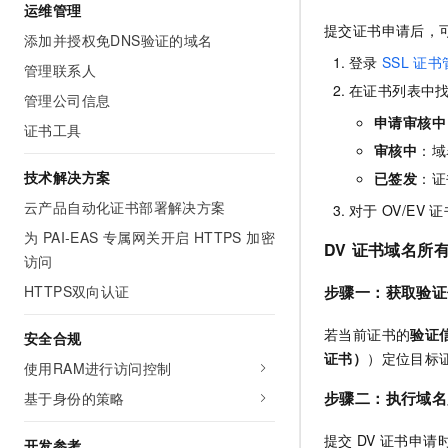
运维管理
提交证书申请后，
添加并授权免DNS验证的域名
登录
SSL
证书
管理联系人
在证书列表中
管理公司信息
申请审核中
证书工具
审核中
：域
技术解决方案
已签发
：证
云产品自动化证书部署解决方案
对于
OV/EV
证
为 PAI-EAS 专属网关开启 HTTPS 加密
DV
证书域名所
访问
HTTPS双向认证
步骤一：获取验证
若当前证书的
验证
安全合规
证书）
）
定位目标
使用RAM进行访问控制
步骤二：执行域名
基于身份的策略
提交
DV
证书申请
开发参考