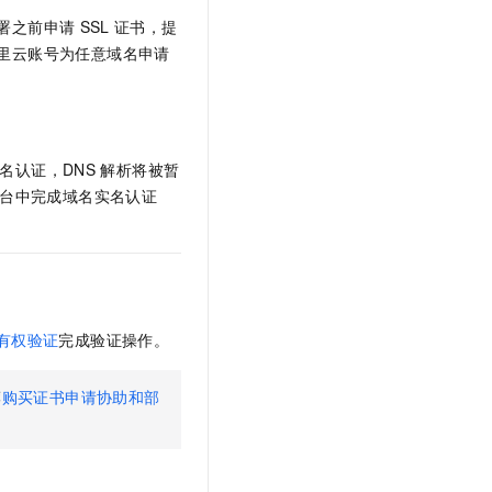
t.diy 一步搞定创意建站
构建大模型应用的安全防护体系
署之前申请
SSL
证书，提
通过自然语言交互简化开发流程,全栈开发支持
通过阿里云安全产品对 AI 应用进行安全防护
里云账号为任意域名申请
名认证，DNS
解析将被暂
台中完成域名实名认证
有权验证
完成验证操作。
荐
购买证书申请协助和部