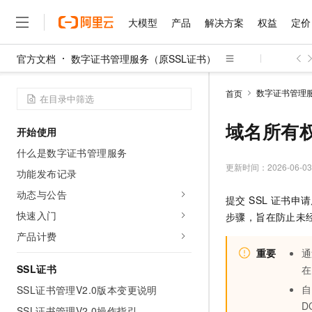
大模型
产品
解决方案
权益
定价
官方文档
数字证书管理服务（原SSL证书）
大模型
产品
解决方案
权益
定价
云市场
伙伴
服务
了解阿里云
精选产品
精选解决方案
普惠上云
产品定价
精选商城
成为销售伙伴
售前咨询
为什么选择阿里云
千问AI平台
数字证书管理服
首页
了解云产品的定价详情
大模型服务平台百炼
千问办公，解锁你的工作
普惠上云 官方力荐
分销伙伴
在线服务
网站建设
什么是云计算
大
大模型服务与应用平台
企业级Agent产品，直接
云服务器38元/年起，超
域名所有
开始使用
咨询伙伴
多端小程序
技术领先
云上成本管理
售后服务
千问大模型
Agency Agents：拥
官方推荐返现计划
大模型
什么是数字证书管理服务
大模型
精选产品
精选解决方案
Salesforce 国际版订阅
稳定可靠
管理和优化成本
多元化、高性能、安全可靠
推荐新用户得奖励，单订单
更新时间：
2026-06-03
销售伙伴合作计划
功能发布记录
自助服务
友盟天域
安全合规
人工智能与机器学习
AI
文本生成
无影云电脑
HappyHorse 打造一
云工开物
动态与公告
提交 SSL 证书
无影生态合作计划
在线服务
观测云
分析师报告
随时随地安全接入的云上超
高校专属算力普惠，学生认
计算
互联网应用开发
快速入门
Qwen3.8-Max
步骤，旨在防止未
HOT
Salesforce On Alibaba C
工单服务
智能体时代全能旗舰模型
Tuya 物联网平台阿里云
研究报告与白皮书
产品计费
云解析DNS
快速拥有专属 OpenClaw
Consulting Partner 合
大数据
容器
免费试用
短信专区
重要
蓝凌 OA
Qwen3.7-Plus
AI 大模型销售与服务生
SSL证书
现代化应用
存储
天池大赛
能看、能想、能动手的多模
云原生大数据计算服务 Max
解决方案免费试用 新老
电子合同
SSL证书管理V2.0版本变更说明
面向分析的企业级SaaS模
最高领取价值200元试用
安全
网络与CDN
AI 算法大赛
Qwen3-VL-Plus
D
畅捷通
SSL证书管理V2.0操作指引