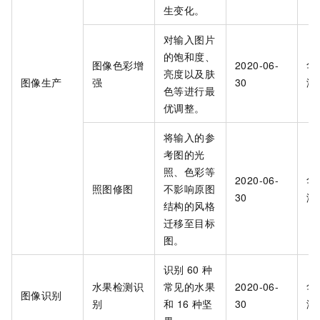
生变化。
对输入图片
的饱和度、
图像色彩增
2020-06-
华
亮度以及肤
图像生产
强
30
海
色等进行最
优调整。
将输入的参
考图的光
照、色彩等
2020-06-
华
照图修图
不影响原图
30
海
结构的风格
迁移至目标
图。
识别
60
种
水果检测识
常见的水果
2020-06-
华
图像识别
别
和
16
种坚
30
海