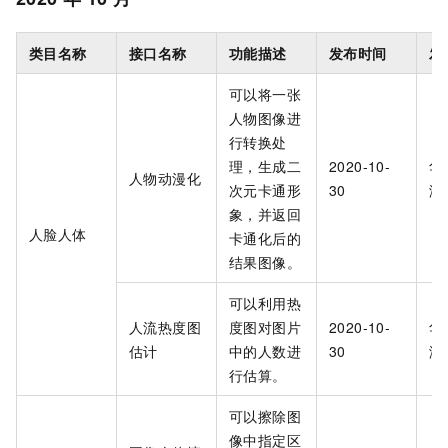
类目名称
接口名称
功能描述
发布时间
发
可以将一张
人物图像进
行转换处
理，生成二
2020-10-
华
人物动漫化
次元卡通形
30
海
象，并返回
人脸人体
卡通化后的
结果图像。
可以利用热
人流热度图
度图对图片
2020-10-
华
估计
中的人数进
30
海
行估算。
可以擦除图
像中指定区