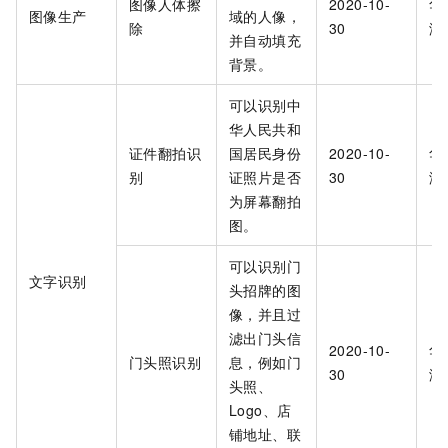
图像人体擦
2020-10-
华
图像生产
域的人像，
除
30
海
并自动填充
背景。
可以识别中
华人民共和
证件翻拍识
国居民身份
2020-10-
华
别
证照片是否
30
海
为屏幕翻拍
图。
可以识别门
文字识别
头招牌的图
像，并且过
滤出门头信
2020-10-
华
门头照识别
息，例如门
30
海
头照、
Logo、店
铺地址、联