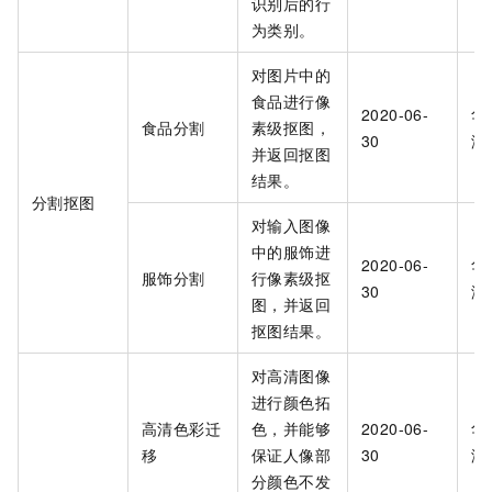
识别后的行
为类别。
对图片中的
食品进行像
2020-06-
华
食品分割
素级抠图，
30
海
并返回抠图
结果。
分割抠图
对输入图像
中的服饰进
2020-06-
华
服饰分割
行像素级抠
30
海
图，并返回
抠图结果。
对高清图像
进行颜色拓
高清色彩迁
色，并能够
2020-06-
华
移
保证人像部
30
海
分颜色不发