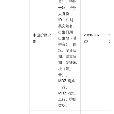
音）、护照
号码、护照
人身份
ID、性别、
英文姓名、
出生日期、
中国护照识
2020-03-
华
出生地（带
别
20
海
拼音）、国
籍、发证日
期、结束日
期、发证地
址（带拼
音）、
MRZ
码第
一行、
MRZ
码第
二行、护照
类型。