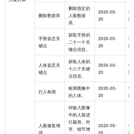
删除指定的
2020-03-
华
删除数据库
人脸数据
20
海
库。
获取手势的
手势姿态关
2020-03-
华
二十一个关
键点
20
海
键点信息。
获取人体的
人体姿态关
2020-03-
华
十八个关键
键点
20
海
点信息。
检测图像中
2020-03-
华
行人检测
的人体。
20
海
对输入图像
中的人脸进
行裁剪、对
人脸修复增
2020-03-
华
齐、细节增
强
20
海