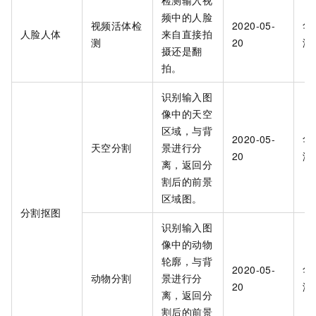
检测输入视
频中的人脸
视频活体检
2020-05-
华
人脸人体
来自直接拍
测
20
海
摄还是翻
拍。
识别输入图
像中的天空
区域，与背
2020-05-
华
天空分割
景进行分
20
海
离，返回分
割后的前景
区域图。
分割抠图
识别输入图
像中的动物
轮廓，与背
2020-05-
华
动物分割
景进行分
20
海
离，返回分
割后的前景