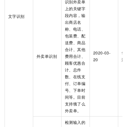
识别外卖单
上的关键字
段内容，输
文字识别
出商店名
称、电话、
包装费、配
送费、商品
合计、其他
2020-03-
华
外卖单识别
费用合计、
20
海
顾客优惠合
计、总件
数、在线支
付、订单编
号、下单时
间等。目前
支持饿了么
外卖单。
检测输入的