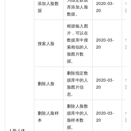
添加人脸数
2020-03-
华
库添加人脸
据
20
海
数据。
根据输入图
片，可以在
数据库中搜
2020-03-
华
搜索人脸
索相似的人
20
海
脸图片数
据。
删除指定数
据库中的人
2020-03-
华
删除人脸
脸图片信
20
海
息。
删除人脸数
删除人脸样
据库中的人
2020-03-
华
本
脸样本数
20
海
据。
人脸人体