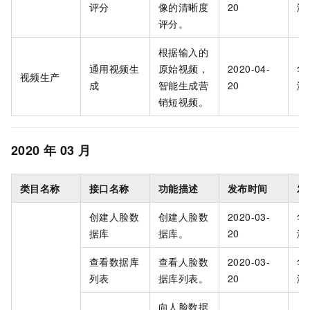
评分
像的清晰度
20
海
评分。
根据输入的
通用视频生
原始视频，
2020-04-
华
视频生产
成
智能生成营
20
海
销短视频。
2020
年
03
月
类目名称
接口名称
功能描述
发布时间
发
创建人脸数
创建人脸数
2020-03-
华
据库
据库。
20
海
查看数据库
查看人脸数
2020-03-
华
列表
据库列表。
20
海
向人脸数据