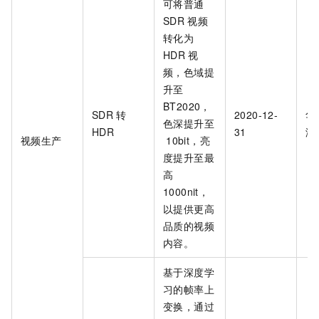
可将普通
SDR
视频
转化为
HDR
视
频，色域提
升至
BT2020，
SDR
转
2020-12-
华
色深提升至
HDR
31
海
视频生产
10bit，亮
度提升至最
高
1000nit，
以提供更高
品质的视频
内容。
基于深度学
习的帧率上
变换，通过