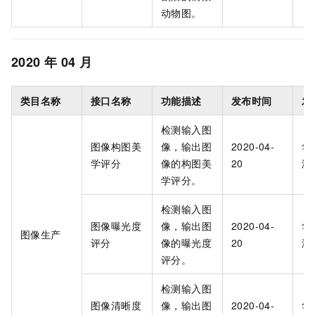
动物图。
2020
年
04
月
类目名称
接口名称
功能描述
发布时间
发
检测输入图
图像构图美
像，输出图
2020-04-
华
学评分
像的构图美
20
海
学评分。
检测输入图
图像曝光度
像，输出图
2020-04-
华
图像生产
评分
像的曝光度
20
海
评分。
检测输入图
图像清晰度
像，输出图
2020-04-
华