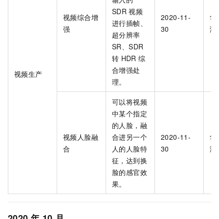
SDR
视频
视频综合增
2020-11-
华
进行插帧、
强
30
海
超分辨率
SR、SDR
转
HDR
综
合增强处
视频生产
理。
可以将视频
中某个指定
的人脸，融
视频人脸融
合进另一个
2020-11-
华
合
人的人脸特
30
海
征，达到换
脸的感官效
果。
2020
年
10
月