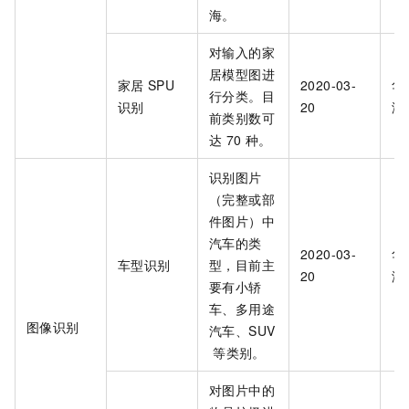
海。
对输入的家
居模型图进
家居
SPU
2020-03-
华
行分类。目
识别
20
海
前类别数可
达
70
种。
识别图片
（完整或部
件图片）中
汽车的类
2020-03-
华
车型识别
型，目前主
20
海
要有小轿
车、多用途
图像识别
汽车、SUV
等类别。
对图片中的