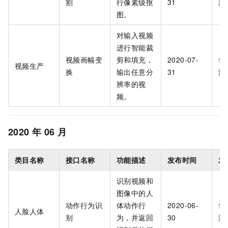
割
行像素级抠
31
海
图。
对输入视频
进行智能裁
视频画幅变
剪和填充，
2020-07-
华
视频生产
换
输出任意分
31
海
辨率的视
频。
2020
年
06
月
类目名称
接口名称
功能描述
发布时间
发
识别视频和
图像中的人
动作行为识
体动作行
2020-06-
华
人脸人体
别
为，并返回
30
海