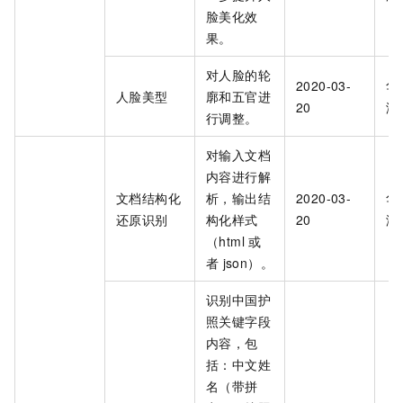
脸美化效
果。
对人脸的轮
2020-03-
华
人脸美型
廓和五官进
20
海
行调整。
对输入文档
内容进行解
文档结构化
析，输出结
2020-03-
华
还原识别
构化样式
20
海
（html
或
者
json）。
识别中国护
照关键字段
内容，包
括：中文姓
名（带拼