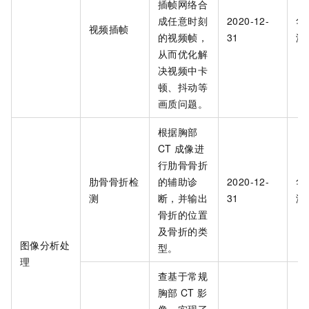
插帧网络合
成任意时刻
2020-12-
华
视频插帧
的视频帧，
31
海
从而优化解
决视频中卡
顿、抖动等
画质问题。
根据胸部
CT
成像进
行肋骨骨折
肋骨骨折检
的辅助诊
2020-12-
华
测
断，并输出
31
海
骨折的位置
及骨折的类
图像分析处
型。
理
查基于常规
胸部
CT
影