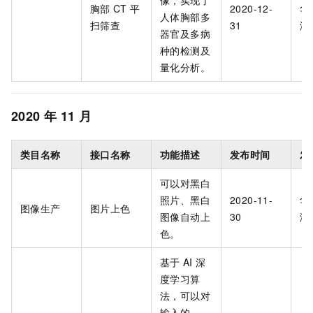
像，实现了
胸部
CT
平
2020-12-
华
人体胸部多
扫筛查
31
海
器官及多病
种的检测及
量化分析。
2020
年
11
月
类目名称
接口名称
功能描述
发布时间
发
可以对黑白
照片、黑白
2020-11-
华
图像生产
图片上色
图像自动上
30
海
色。
基于
AI
深
度学习算
法，可以对
输入的