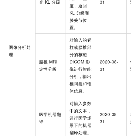
光
KL
分级
31
海
度，返回
KL
分级和
膝关节位
置。
对输入的脊
图像分析处
柱或腰椎部
理
分的核磁
腰椎
MRI
DICOM
影
2020-08-
华
定性分析
像进行智能
31
海
分析，输出
椎间盘和锥
体信息。
对输入参数
中的文本，
医学机器翻
2020-08-
华
进行医学场
译
31
海
景下的机器
翻译处理。