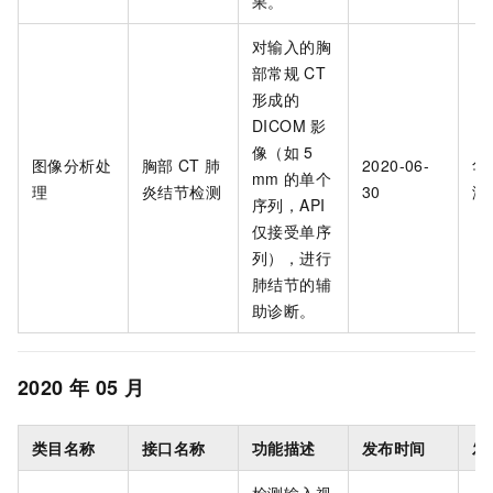
果。
对输入的胸
部常规
CT
形成的
DICOM
影
像（如
5
图像分析处
胸部
CT
肺
2020-06-
华
mm
的单个
理
炎结节检测
30
海
序列，API
仅接受单序
列），进行
肺结节的辅
助诊断。
2020
年
05
月
类目名称
接口名称
功能描述
发布时间
发