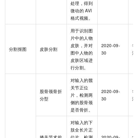
处理，得到
微动的
AVI
格式视频。
用于识别图
片中的人物
皮肤，并对
2020-09-
华
分割抠图
皮肤分割
图中人物的
30
海
皮肤区域进
行分割。
对输入的髋
关节正位
股骨颈骨折
2020-09-
华
片，检测两
分型
30
海
侧的股骨颈
是否骨折。
对输入的下
肢全长片正
膝关节术前
位片，检测
2020-09-
华