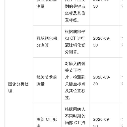
测量
到的关键点
30
海
坐标及其位
置标签。
根据胸部平
冠脉钙化积
扫
CT
进行
2020-09-
华
分测算
冠脉钙化积
30
海
分测算。
对输入的髋
关节正位
髋关节术前
片，检测到
2020-09-
华
图像分析处
测量
关键坐标点
30
海
理
及其位置标
签。
根据同病人
不同时期的
胸部
CT
配
2020-09-
华
胸部
CT
扫
准
30
海