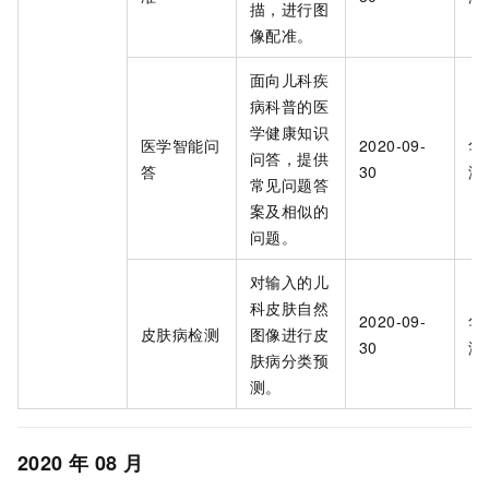
描，进行图
像配准。
面向儿科疾
病科普的医
学健康知识
医学智能问
2020-09-
华
问答，提供
答
30
海
常见问题答
案及相似的
问题。
对输入的儿
科皮肤自然
2020-09-
华
皮肤病检测
图像进行皮
30
海
肤病分类预
测。
2020
年
08
月