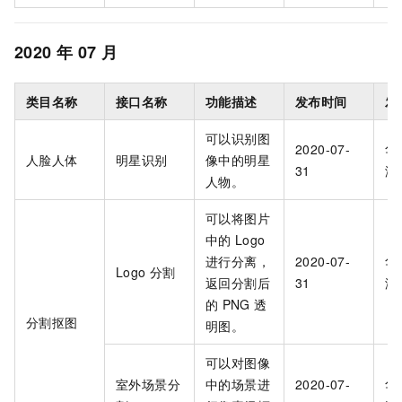
2020
年
07
月
类目名称
接口名称
功能描述
发布时间
发
可以识别图
2020-07-
华
人脸人体
明星识别
像中的明星
31
海
人物。
可以将图片
中的
Logo
进行分离，
2020-07-
华
Logo
分割
返回分割后
31
海
的
PNG
透
分割抠图
明图。
可以对图像
室外场景分
中的场景进
2020-07-
华