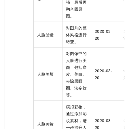
强，最后再
融合回原
图。
对图片的整
2020-03-
华
人脸滤镜
体风格进行
20
海
转变。
对图像中的
人脸进行美
颜，包括磨
2020-03-
华
人脸美颜
皮、美白、
20
海
去除黑眼
圈、法令纹
等。
模拟彩妆，
通过添加彩
妆素材，进
2020-03-
华
人脸美妆
一步提升人
20
海