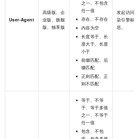
之一、不包含
任一值
高级版、企
发起访问
存在、不存在
User-Agent
业版、旗舰
染引擎标
版、独享版
息。
内容为空
长度等于、长
度大于、长度
小于
前缀匹配、后
缀匹配
正则匹配、正
则不匹配
等于、不等
于、等于多值
之一、不等于
任一值
包含、不包
含、包含多值