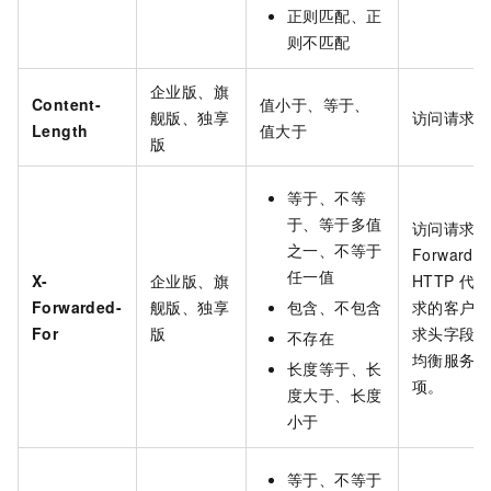
正则匹配、正
则不匹配
企业版、旗
Content-
值小于、等于、
舰版、独享
访问请求
Length
值大于
版
等于、不等
于、等于多值
访问请求的
之一、不等于
Forward
任一值
X-
企业版、旗
HTTP
代理
Forwarded-
舰版、独享
包含、不包含
求的客户
For
版
求头字段
不存在
均衡服务
长度等于、长
项。
度大于、长度
小于
等于、不等于