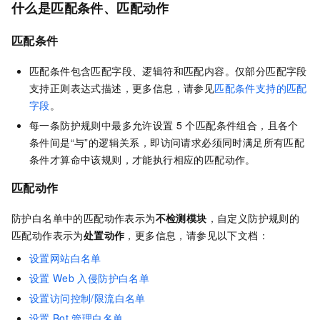
什么是匹配条件、匹配动作
匹配条件
匹配条件包含匹配字段、逻辑符和匹配内容。仅部分匹配字段
支持正则表达式描述，更多信息，请参见
匹配条件支持的匹配
字段
。
每一条防护规则中最多允许设置
5
个匹配条件组合，且各个
条件间是“与”的逻辑关系，即访问请求必须同时满足所有匹配
条件才算命中该规则，才能执行相应的匹配动作。
匹配动作
防护白名单中的匹配动作表示为
不检测模块
，自定义防护规则的
匹配动作表示为
处置动作
，更多信息，请参见以下文档：
设置网站白名单
设置
Web
入侵防护白名单
设置访问控制/限流白名单
设置
Bot
管理白名单