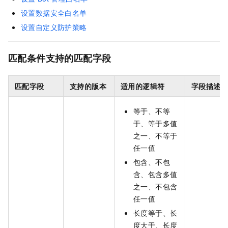
设置数据安全白名单
设置自定义防护策略
匹配条件支持的匹配字段
匹配字段
支持的版本
适用的逻辑符
字段描述
等于、不等
于、等于多值
之一、不等于
任一值
包含、不包
含、包含多值
之一、不包含
任一值
长度等于、长
度大于、长度