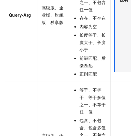
之一、不包含
高级版、企
任一值
Query-Arg
业版、旗舰
存在、不存在
版、独享版
a
内容为空
长度等于、长
度大于、长度
小于
前缀匹配、后
a
缀匹配
a
正则匹配
等于、不等
于、等于多值
之一、不等于
任一值
包含、不包
含、包含多值
之一、不包含
高级版、企