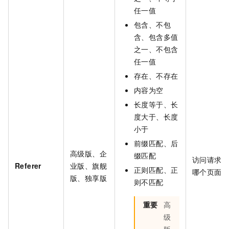
任一值
包含、不包
含、包含多值
之一、不包含
任一值
存在、不存在
内容为空
长度等于、长
度大于、长度
小于
前缀匹配、后
高级版、企
缀匹配
访问请求
Referer
业版、旗舰
正则匹配、正
哪个页面跳
版、独享版
则不匹配
重要
高
级
版