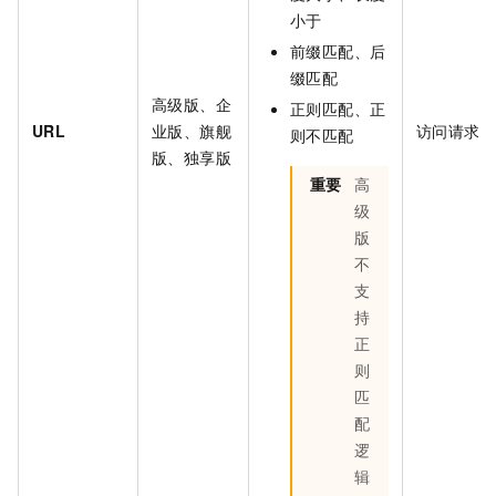
小于
前缀匹配、后
缀匹配
高级版、企
正则匹配、正
URL
业版、旗舰
访问请求的
则不匹配
版、独享版
重要
高
级
版
不
支
持
正
则
匹
配
逻
辑