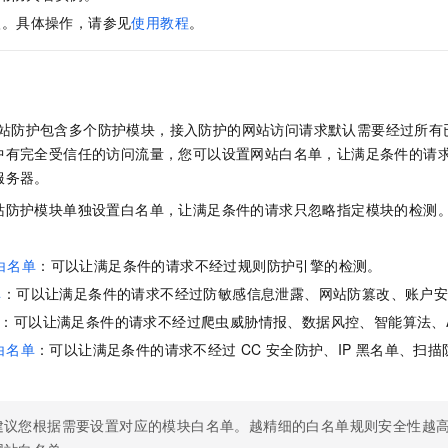
服务生态伙伴
视觉 Coding、空间感知、多模态思考等全面升级
1M上下文，专为长程任务能力而生
云工开物
企业应用
Night Plan 支持 Qwen 3.8-Max
AI 办公
NEW
入。具体操作，请参见
使用教程
。
Red Hat
30+ 款产品免费体验
夜间 5 折，Qwen/Meoo/TokenPlan 客户专享
AI智能应用
科研合作
ERP
堂（旗舰版）
SUSE
智能客服
AI 应用构建
大模型原生
CRM
2个月
自动承接线索
建站小程序
Qoder
站防护包含多个防护模块，接入防护的网站访问请求默认需要经过所有
大模型服务平台百炼-应用模版
OA 办公系统
HOT
NEW
面向真实软件
个人版上线、团队版降价；千问3.8-Max首发发尝鲜
丰富多元化的应用模版和解决方案
中有完全受信任的访问流量，您可以设置网站白名单，让满足条件的请
力提升
财税管理
模板建站
服务器。
万有无界
大模型服务平台百炼-智能体
400电话
定制建站
站防护模块单独设置白名单，让满足条件的请求只忽略指定模块的检测
的模型效果
灵活可视化地构建企业级 Agent
方案
广告营销
模板小程序
秒悟
人工智能平台 PAI
白名单
：可以让满足条件的请求不经过规则防护引擎的检测。
定制小程序
云端极速 AI 
新一代 AI 视频生成模型，深度适配广告营销等场景
AI Native 的算法工程平台，一站式完成建模、训练、推理服务部署
单
：可以让满足条件的请求不经过防敏感信息泄露、网站防篡改、账户
APP 开发
：可以让满足条件的请求不经过爬虫威胁情报、数据风控、智能算法、A
建站系统
白名单
：可以让满足条件的请求不经过
CC
安全防护、IP
黑名单、扫描
AI 应用
10分钟微调：让0.6B模型媲美235B模型
多模态数据信
依托云原生高可用架构,实现Dify私有化部署
用1%尺寸在特定领域达到大模型90%以上效果
建议您根据需要设置对应的模块白名单。越精细的白名单规则安全性越