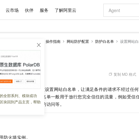
云市场
伙伴
服务
了解阿里云
AI 特惠
数据与 API
成为产品伙伴
企业增值服务
最佳实践
价格计算器
AI 场景体
基础软件
产品伙伴合
阿里云认证
市场活动
配置报价
大模型
墙
Web应用防火墙2.0
操作指南
网站防护配置
防护白名单
设置网站白
自助选配和估算价格
步到位
域名与网站
智启 AI 普惠权益
产品生态集成认证中心
企业支持计划
云上春晚
Qwen Audio：打造专属 AI 语音助手
千问官方 MaaS 平台，为开发者和 Agent 而生，新用户赠送 1 亿 + tokens 额度
云服务器 EC
一句话生成原生
AI Coding
阿里云Maa
2026 阿里云
为企业打
数据集
Windows
大模型认证
模型
NEW
NEW
格式还原
值低价云产品抢先购
提供智能易用的域名与建站服务
至高享 1亿+免费 tokens，加速 Al 应用落地
Qwen-Audio-3.0-Realtime 端到端实时语音角色扮演
安全可靠、弹
输入一句话想法,
智能编程，一键
白名单
产品生态伙伴
专家技术服务
云上奥运之旅
弹性计算合作
阿里云中企出
手机三要素
宝塔 Linux
全部认证
价格优势
开源旗舰模型
对象存储 OSS
即刻拥有 DeepSeek-V4-Pro
阿里云 OPC 创新助力计划
云数据库 RD
一键部署幻兽
AI 电商营销
产品生态伙伴工作台
企业增值服务台
云栖战略参考
云存储合作计
云栖大会
身份实名认证
CentOS
训练营
推动算力普惠，释放技术红利
的大模型服务
最高返9万
真正可用的 1M 上下文,一次完成代码全链路开发
轻松解锁专属 DeepSeek-V4-Pro
至高百万元 Token 补贴，加速一人公司成长
稳定、安全、高性价比、高性能的云存储服务
一键购买专属
从图文生成到
复制 MD 格式
 11:54:02
云上的中国
数据库合作计
活动全景
短信
Docker
图片和
自进化智能体
人工智能平台 PAI
5 分钟轻松部署专属 QwenPaw
Token Plan 模型订阅计划
Qoder
高效搭建 AI
AI 广告创作
企业成长
大模型
NEW
HOT
信息公告
用防火墙后，您可以通过设置网站白名单，让满足条件的请求不经过任何
看见新力量
云网络合作计
OCR 文字识别
JAVA
级电脑
越聪明
证享300元代金券
一站式AI开发、训练和推理服务
Qwen3.8-Max 首发尝鲜，限时加量 10 倍，夜间低至2折
从聊天伙伴进化为能主动干活的本地数字员工
面向真实软件
图文、视频一
的全部系列、模块或功
Kimi-K3
HappyHors
问源站服务器。网站白名单一般用于放行您完全信任的流量，例如受信
NEW
魔搭 Mode
loud
服务实践
官网公告
区块回到产品主页，帮助
Kimi 最新旗舰模型，长程编程与推理利器
让文字生成流
金融模力时刻
Salesforce O
版
认证的第三方系统接口的访问等。
发票查验
全能环境
Qoder CN
Claude Code + GStack 打造工程团队
千问办公，限时限量积分加倍
云原生数据库 P
低代码高效构
AI 建站
NEW
作计划
计划
创新中心
魔搭 ModelSc
健康状态
让AI从“聊天伙伴”进化为能干活的“数字员工”
覆盖公网/内网、递归/权威、移动APP等全场景解析服务
安装技能 GStack，拥有专属 AI 工程团队
你的AI工作搭子，覆盖日常办公高频场景
基于千问大模型等，支持代码智能生成、研发智能问答
0 代码专业建
客户案例
天气预报查询
操作系统
Deepseek-v4-pro
HappyHors
态合作计划
态智能体模型
旗舰 MoE 大模型，百万上下文与顶尖推理能力
图生视频，流
Compute
同享
容器服务 Kubernetes 版 ACK
万小智 AI 建站低至 15元/月
云防火墙
AI 短剧/漫剧
快递物流查询
WordPress
成为服务伙
高校合作
式云数据仓库
点，立即开启云上创新
提供一站式管理容器应用的 K8s 服务
送.CN域名，送备案服务码
云原生的云上
AI助力短剧
GLM-5.2
Wan2.7-T
用防火墙实例。
Ubuntu