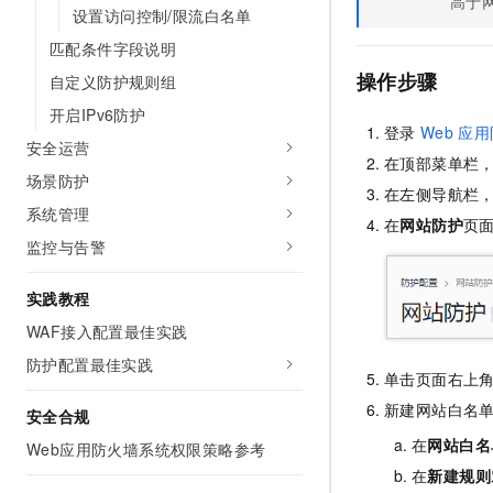
高于
10 分钟在聊天系统中增加
设置访问控制/限流白名单
专有云
匹配条件字段说明
操作步骤
自定义防护规则组
开启IPv6防护
登录
Web
应用
安全运营
在顶部菜单栏
场景防护
在左侧导航栏
系统管理
在
网站防护
页
监控与告警
实践教程
WAF接入配置最佳实践
防护配置最佳实践
单击页面右上
新建网站白名
安全合规
在
网站白名
Web应用防火墙系统权限策略参考
在
新建规则