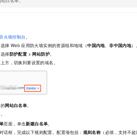
网站白名单。
一个 AI 助手
即刻拥有 DeepSeek-R1 满血版
超强辅助，Bol
在企业官网、通讯软件中为客户提供 AI 客服
多种方案随心选，轻松解锁专属 DeepSeek
防火墙控制台
。
，选择
Web
应用防火墙实例的资源组和地域（
中国内地
、
非中国内地
）
，选择
防护配置
>
网站防护
。
面上方，切换到要设置的域名。
角的
网站白名单
。
单。
单
页面，单击
新建白名单
。
对话框，完成以下规则配置。配置项包括：
规则名称
（必填，支持不超