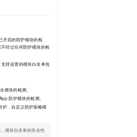
文戏情感细腻自然，动作戏激烈拳拳到肉，实现更强表演能力
支持中英文自由切换，具备更强的噪声鲁棒性
云聚AI 严选权益
SSL 证书
，一键激活高效办公新体验
精选AI产品，从模型到应用全链提效
堡垒机
AI 用量加速计划
应用
防火墙
、识别商机，让客服更高效、服务更出色。
新老同享，达量后返
千问办公
已开启的防护模块的检
主机安全
NEW
的智能体编程平台
一站式AI生产力平台
求不经过任何防护模块的检
AI 应用及服务市场
伶鹊
。支持设置的模块白名单包
企业级人与Agent协作平台，接入和调度多个数字员工
智能客服平台，对话机器人、对话分析、智能外呼
AI 应用
大模型服务平台百炼 - 全妙
大模型
应用创作平台
多模态内容创作工具，已接入 DeepSeek
安全模块的检测。
自然语言处理
pp
防护模块的检测。
数据标注
防护、自定义防护策略模
机器学习
息提取
与 AI 智能体进行实时音视频通话
从文本、图片、视频中提取结构化的属性信息
构建支持视频理解的 AI 音视频实时通话应用
高，模块白名单的安全性