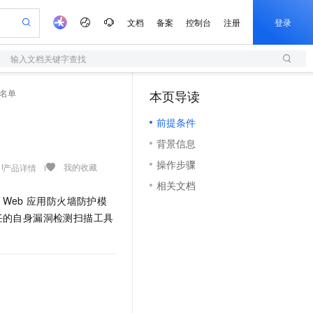
文档
备案
控制台
注册
登录
输入文档关键字查找
验
作计划
器
AI 活动
专业服务
服务伙伴合作计划
开发者社区
加入我们
服务平台百炼
阿里云 OPC 创新助力计划
名单
本页导读
（1）
一站式生成采购清单，支持单品或批量购买
S
可编辑精美 PPT 文稿
S产品伙伴计划（繁花）
峰会
造的大模型服务与应用开发平台
轻量应用服务器
Agency Agents：拥有专属领域专家
AI 生产力先锋
Al MaaS 服务伙伴赋能合作
域名
博文
Careers
至高可申请百万元
前提条件
性可伸缩的云计算服务
 轻松生成专业的 PPT
开启高性价比 AI 编程新体验
先锋实践拓展 AI 生产力的边界
快速构建应用程序和网站，即刻迈出上云第一步
多领域专家智能体,一键组建 AI 虚拟交付团队
Token 补贴，五大权
计划
海大会
伙伴信用分合作计划
商标
问答
社会招聘
背景信息
益加速 OPC 成功
S
帕鲁游戏服务器
数字证书管理服务（原SSL证书）
HappyHorse 打造一站式影视创作平台
飞天发布时刻
HOT
划
备案
电子书
校园招聘
操作步骤
联机服务器，轻松开启游戏
视频创作，一键激活电商全链路生产力
全托管，含MySQL、PostgreSQL、SQL Server、MariaDB多引擎
实现全站HTTPS，呈现可信的WEB访问
所见，即是所愿
可视化编排打通从文字构思到成片全链路闭环
我的收藏
产品详情
更多支持
划
公司注册
镜像站
相关文档
视频生成
语音识别与合成
 智能体与工作流应用
短信服务
漫剧工坊：一站式动画创作平台
AI 实训营
Web
应用防火墙防护模
合作伙伴培训与认证
划
上云迁移
的智能体编程平台
站生成，高效打造优质广告素材
通过阿里云百炼高效搭建AI应用,助力高效开发
快速生产连贯的高质量长漫剧
从基础到进阶，Agent 创客手把手教你
国内短信简单易用，安全可靠，秒级触达，全球覆盖200+国家和地区。
e-1.1-T2V
Qwen3-TTS-Flash
任的自身漏洞检测扫描工具
lScope
我要反馈
查询合作伙伴
畅细腻的高质量视频
离线语音合成大模型，多语言方言自适应，低延迟高稳定
n Alibaba Cloud ISV 合作
代维服务
olarDB
建企业门户网站
大数据开发治理平台 DataWorks
10 分钟搭建微信、支付宝小程序
创新加速
ope
登录合作伙伴管理后台
我要建议
站，无忧落地极速上线
以可视化方式快速构建移动和 PC 门户网站
100%兼容MySQL、PostgreSQL，兼容Oracle，支持集中和分布式
高效部署网站，快速应用到小程序
Data Agent 驱动的一站式 Data+AI 开发治理平台
e-1.1-I2V
Cosyvoice-V3-Flash
安全
畅自然，细节丰富
高表现力语音合成大模型，语音克隆听感自然
我要投诉
上云场景组合购
伴
边界网络安全防护产品
漫剧创作，剧本、分镜、视频高效生成
覆盖90%+业务场景，专享组合折扣价
2V
VPN
Fun-ASR