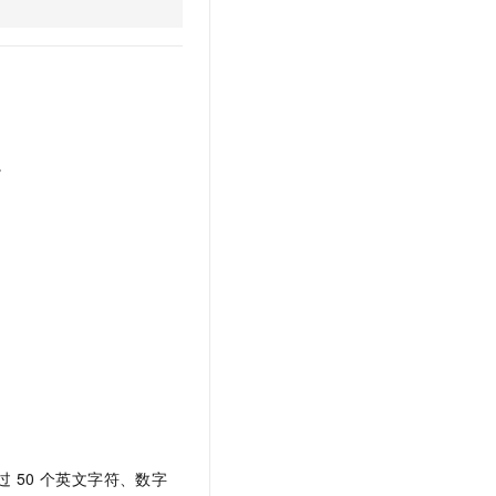
t.diy 一步搞定创意建站
构建大模型应用的安全防护体系
通过自然语言交互简化开发流程,全栈开发支持
通过阿里云安全产品对 AI 应用进行安全防护
。
过
50
个英文字符、数字