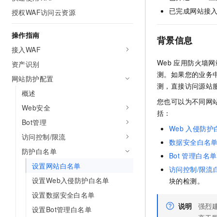
AI 产品 免费试用
网络
安全
云开发大赛
已完成网站接
授权WAF访问云资源
Tableau 订阅
1亿+ 大模型 tokens 和 
可观测
入门学习赛
中间件
AI空中课堂在线直播课
操作指南
140+云产品 免费试用
背景信息
大模型服务
上云与迁云
产品新客免费试用，最长1
接入WAF
数据库
生态解决方案
Web
应用防火墙网
千问AI平台-Token Plan
资产识别
企业出海
大模型ACA认证体验
大数据计算
测。如果您的业务
网站防护配置
助力企业全员 AI 认知与能
行业生态解决方案
测，直接访问源站
政企业务
媒体服务
概述
千问AI平台-模型体验
开发者生态解决方案
您也可以为不同网
在线体验全尺寸、多种模态
Web安全
企业服务与云通信
括：
AI 开发和 AI 应用解决
Bot管理
Happy 系列大模型
Web
入侵防护
域名与网站
访问控制/限流
数据安全白名
终端用户计算
防护白名单
Bot
管理白名单
设置网站白名单
Serverless
访问控制/限流
大模型解决方案
设置Web入侵防护白名单
块的检测。
开发工具
快速部署 Dify，高效搭建 
设置数据安全白名单
说明
强烈
迁移与运维管理
设置Bot管理白名单