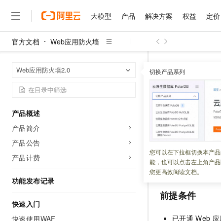
大模型
产品
解决方案
权益
定价
官方文档
Web应用防火墙
大模型
产品
解决方案
权益
定价
云市场
伙伴
服务
了解阿里云
精选产品
精选解决方案
普惠上云
产品定价
精选商城
成为销售伙伴
售前咨询
为什么选择阿里云
千问AI平台
Web应用防火
首页
Web应用防火墙2.0
了解云产品的定价详情
切换产品系列
大模型服务平台百炼
睿译宝，AI翻译排版一
普惠上云 官方力荐
分销伙伴
在线服务
网站建设
什么是云计算
大
大模型服务与应用平台
上传文档即自动完成翻译和
云服务器38元/年起，超
设置网站
咨询伙伴
多端小程序
技术领先
云上成本管理
售后服务
千问大模型
GLM-5.2：长任务时代
官方推荐返现计划
大模型
大模型
精选产品
精选解决方案
Salesforce 国际版订阅
稳定可靠
产品概述
管理和优化成本
多元化、高性能、安全可靠
推荐新用户得奖励，单订单
更新时间：
2026-06-08
销售伙伴合作计划
自助服务
产品简介
友盟天域
安全合规
人工智能与机器学习
AI
文本生成
无影云电脑
Hermes Agent，打造
云工开物
网站接入
Web
应
无影生态合作计划
在线服务
产品公告
观测云
分析师报告
随时随地安全接入的云上超
自主进化，持久记忆，越用
高校专属算力普惠，学生认
计算
互联网应用开发
您可以在下拉框切换本产品
Qwen3.8-Max
块的检测，直接访
HOT
产品计费
Salesforce On Alibaba C
工单服务
能，也可以点击左上角产品
智能体时代全能旗舰模型
Tuya 物联网平台阿里云
研究报告与白皮书
的访问、已知且已
云解析DNS
快速拥有专属 OpenClaw
Consulting Partner 合
大数据
容器
您更高效阅读文档。
免费试用
短信专区
功能发布记录
蓝凌 OA
Qwen3.7-Plus
AI 大模型销售与服务生
现代化应用
存储
天池大赛
前提条件
能看、能想、能动手的多模
云原生大数据计算服务 Max
解决方案免费试用 新老
电子合同
快速入门
面向分析的企业级SaaS模
最高领取价值200元试用
安全
网络与CDN
AI 算法大赛
Qwen3-VL-Plus
已开通
Web
应
快速使用WAF
畅捷通