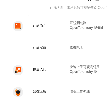
服务生态伙伴
视觉 Coding、空间感知、多模态思考等全面升级
1M上下文，专为长程任务能力而生
云工开物
企业应用
Night Plan 支持 Qwen 3.8-Max
AI 办公
NEW
Red Hat
由浅入深，带您玩转可观测链路 OpenTel
30+ 款产品免费体验
夜间 5 折，Qwen/Meoo/TokenPlan 客户专享
AI智能应用
科研合作
ERP
堂（旗舰版）
SUSE
智能客服
AI 应用构建
大模型原生
CRM
可观测链路
2个月
自动承接线索
产品简介
OpenTelemetry 版概述
建站小程序
Qoder
大模型服务平台百炼-应用模版
OA 办公系统
HOT
NEW
面向真实软件
个人版上线、团队版降价；千问3.8-Max首发发尝鲜
丰富多元化的应用模版和解决方案
力提升
财税管理
模板建站
万有无界
大模型服务平台百炼-智能体
产品定价
收费规则
400电话
定制建站
的模型效果
灵活可视化地构建企业级 Agent
方案
广告营销
模板小程序
秒悟
人工智能平台 PAI
定制小程序
云端极速 AI 
新一代 AI 视频生成模型，深度适配广告营销等场景
AI Native 的算法工程平台，一站式完成建模、训练、推理服务部署
快速上手可观测链路
快速入门
OpenTelemetry 版
APP 开发
建站系统
监控应用
准备工作概述
AI 应用
10分钟微调：让0.6B模型媲美235B模型
多模态数据信
依托云原生高可用架构,实现Dify私有化部署
用1%尺寸在特定领域达到大模型90%以上效果