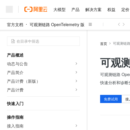
大模型
产品
解决方案
权益
定价
官方文档
可观测链路 OpenTelemetry 版
大模型
产品
解决方案
权益
定价
云市场
伙伴
服务
了解阿里云
精选产品
精选解决方案
普惠上云
产品定价
精选商城
成为销售伙伴
售前咨询
为什么选择阿里云
千问AI平台
了解云产品的定价详情
可观测链路 O
首页
大模型服务平台百炼
睿译宝，AI翻译排版一
普惠上云 官方力荐
分销伙伴
在线服务
网站建设
什么是云计算
大
大模型服务与应用平台
上传文档即自动完成翻译和
云服务器38元/年起，超
产品概述
咨询伙伴
多端小程序
技术领先
可观测链
云上成本管理
售后服务
千问大模型
GLM-5.2：长任务时代
官方推荐返现计划
大模型
动态与公告
大模型
精选产品
精选解决方案
Salesforce 国际版订阅
稳定可靠
管理和优化成本
多元化、高性能、安全可靠
推荐新用户得奖励，单订单
销售伙伴合作计划
产品简介
自助服务
可观测链路 Op
友盟天域
安全合规
人工智能与机器学习
AI
文本生成
无影云电脑
Hermes Agent，打造
云工开物
产品计费（新版）
快速分析和诊断
无影生态合作计划
在线服务
观测云
分析师报告
随时随地安全接入的云上超
自主进化，持久记忆，越用
高校专属算力普惠，学生认
计算
互联网应用开发
产品计费
Qwen3.8-Max
HOT
Salesforce On Alibaba C
工单服务
智能体时代全能旗舰模型
Tuya 物联网平台阿里云
研究报告与白皮书
云解析DNS
快速拥有专属 OpenClaw
免费试用
接
Consulting Partner 合
大数据
容器
快速入门
免费试用
短信专区
蓝凌 OA
Qwen3.7-Plus
AI 大模型销售与服务生
现代化应用
存储
天池大赛
能看、能想、能动手的多模
云原生大数据计算服务 Max
解决方案免费试用 新老
操作指南
电子合同
面向分析的企业级SaaS模
最高领取价值200元试用
安全
网络与CDN
接入指南
AI 算法大赛
Qwen3-VL-Plus
畅捷通