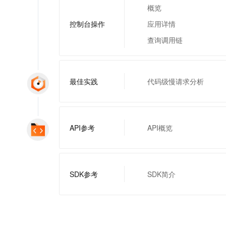
一个 AI 助手
即刻拥有 DeepSeek-R1 满血版
超强辅助，Bol
概览
在企业官网、通讯软件中为客户提供 AI 客服
多种方案随心选，轻松解锁专属 DeepSeek
控制台操作
应用详情
查询调用链
最佳实践
代码级慢请求分析
API参考
API概览
SDK参考
SDK简介