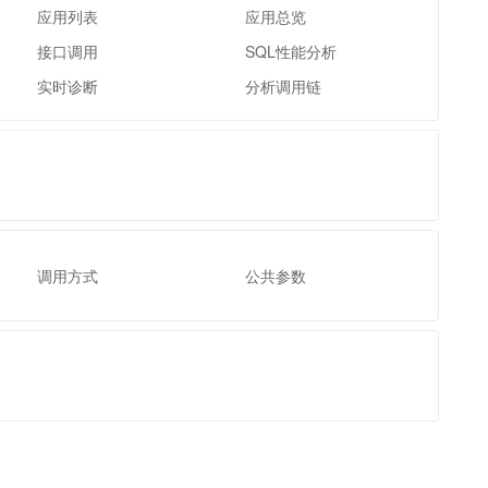
t.diy 一步搞定创意建站
构建大模型应用的安全防护体系
应用列表
应用总览
通过自然语言交互简化开发流程,全栈开发支持
通过阿里云安全产品对 AI 应用进行安全防护
接口调用
SQL性能分析
实时诊断
分析调用链
调用方式
公共参数