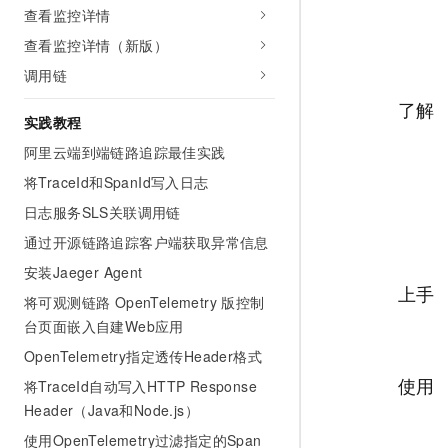
查看监控详情
AI 产品 免费试用
网络
安全
云开发大赛
Tableau 订阅
1亿+ 大模型 tokens 和 
查看监控详情（新版）
可观测
入门学习赛
中间件
AI空中课堂在线直播课
调用链
140+云产品 免费试用
大模型服务
上云与迁云
产品新客免费试用，最长1
数据库
了解
生态解决方案
实践教程
千问AI平台-Token Plan
企业出海
大模型ACA认证体验
大数据计算
阿里云端到端链路追踪最佳实践
助力企业全员 AI 认知与能
行业生态解决方案
政企业务
将TraceId和SpanId写入日志
媒体服务
千问AI平台-模型体验
开发者生态解决方案
日志服务SLS关联调用链
在线体验全尺寸、多种模态
企业服务与云通信
AI 开发和 AI 应用解决
通过开源链路追踪客户端获取异常信息
Happy 系列大模型
域名与网站
安装Jaeger Agent
上手
将可观测链路 OpenTelemetry 版控制
终端用户计算
台页面嵌入自建Web应用
Serverless
大模型解决方案
OpenTelemetry指定透传Header格式
使用
将TraceId自动写入HTTP Response
开发工具
快速部署 Dify，高效搭建 
Header（Java和Node.js）
迁移与运维管理
使用OpenTelemetry过滤指定的Span