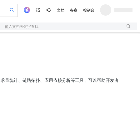
文档
备案
控制台
输入文档关键字查找
验
作计划
器
AI 活动
专业服务
服务伙伴合作计划
开发者社区
加入我们
服务平台百炼
阿里云 OPC 创新助力计划
一站式生成采购清单，支持单品或批量购买
S
可编辑精美 PPT 文稿
S产品伙伴计划（繁花）
峰会
造的大模型服务与应用开发平台
轻量应用服务器
Agency Agents：拥有专属领域专家
AI 生产力先锋
Al MaaS 服务伙伴赋能合作
域名
博文
Careers
至高可申请百万元
性可伸缩的云计算服务
 轻松生成专业的 PPT
开启高性价比 AI 编程新体验
先锋实践拓展 AI 生产力的边界
快速构建应用程序和网站，即刻迈出上云第一步
多领域专家智能体,一键组建 AI 虚拟交付团队
Token 补贴，五大权
计划
海大会
伙伴信用分合作计划
商标
问答
社会招聘
益加速 OPC 成功
S
帕鲁游戏服务器
数字证书管理服务（原SSL证书）
HappyHorse 打造一站式影视创作平台
飞天发布时刻
HOT
划
备案
电子书
校园招聘
联机服务器，轻松开启游戏
视频创作，一键激活电商全链路生产力
全托管，含MySQL、PostgreSQL、SQL Server、MariaDB多引擎
实现全站HTTPS，呈现可信的WEB访问
所见，即是所愿
可视化编排打通从文字构思到成片全链路闭环
更多支持
、调用请求量统计、链路拓扑、应用依赖分析等工具，可以帮助开发者
划
公司注册
镜像站
视频生成
语音识别与合成
 智能体与工作流应用
短信服务
漫剧工坊：一站式动画创作平台
AI 实训营
合作伙伴培训与认证
划
上云迁移
的智能体编程平台
站生成，高效打造优质广告素材
通过阿里云百炼高效搭建AI应用,助力高效开发
快速生产连贯的高质量长漫剧
从基础到进阶，Agent 创客手把手教你
国内短信简单易用，安全可靠，秒级触达，全球覆盖200+国家和地区。
e-1.1-T2V
Qwen3-TTS-Flash
lScope
我要反馈
查询合作伙伴
畅细腻的高质量视频
离线语音合成大模型，多语言方言自适应，低延迟高稳定
n Alibaba Cloud ISV 合作
代维服务
olarDB
建企业门户网站
大数据开发治理平台 DataWorks
10 分钟搭建微信、支付宝小程序
创新加速
ope
登录合作伙伴管理后台
我要建议
站，无忧落地极速上线
以可视化方式快速构建移动和 PC 门户网站
100%兼容MySQL、PostgreSQL，兼容Oracle，支持集中和分布式
高效部署网站，快速应用到小程序
Data Agent 驱动的一站式 Data+AI 开发治理平台
e-1.1-I2V
Cosyvoice-V3-Flash
安全
畅自然，细节丰富
高表现力语音合成大模型，语音克隆听感自然
我要投诉
上云场景组合购
伴
边界网络安全防护产品
漫剧创作，剧本、分镜、视频高效生成
覆盖90%+业务场景，专享组合折扣价
2V
VPN
Fun-ASR