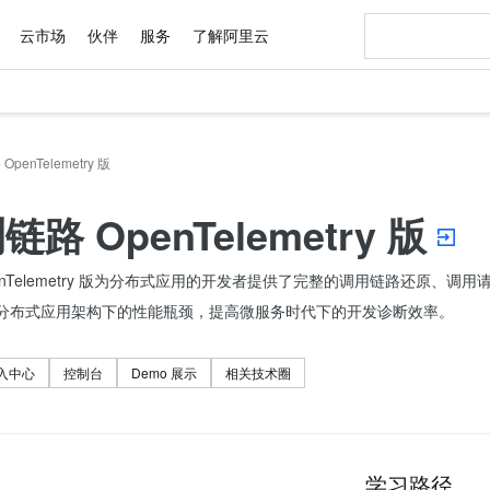
云市场
伙伴
服务
了解阿里云
AI 特惠
数据与 API
成为产品伙伴
企业增值服务
最佳实践
价格计算器
AI 场景体
基础软件
产品伙伴合
阿里云认证
市场活动
配置报价
大模型
自助选配和估算价格
penTelemetry 版
步到位
域名与网站
智启 AI 普惠权益
产品生态集成认证中心
企业支持计划
云上春晚
Qwen Audio：打造专属 AI 语音助手
千问官方 MaaS 平台，为开发者和 Agent 而生，新用户赠送 1 亿 + tokens 额度
云服务器 EC
一句话生成原生
AI Coding
阿里云Maa
2026 阿里云
为企业打
数据集
Windows
大模型认证
模型
NEW
NEW
格式还原
值低价云产品抢先购
提供智能易用的域名与建站服务
至高享 1亿+免费 tokens，加速 Al 应用落地
Qwen-Audio-3.0-Realtime 端到端实时语音角色扮演
安全可靠、弹
输入一句话想法,
智能编程，一键
产品生态伙伴
专家技术服务
云上奥运之旅
弹性计算合作
阿里云中企出
手机三要素
宝塔 Linux
全部认证
路 OpenTelemetry 版
价格优势
开源旗舰模型
对象存储 OSS
即刻拥有 DeepSeek-V4-Pro
阿里云 OPC 创新助力计划
云数据库 RD
一键部署幻兽
AI 电商营销
产品生态伙伴工作台
企业增值服务台
云栖战略参考
云存储合作计
云栖大会
身份实名认证
CentOS
训练营
推动算力普惠，释放技术红利
的大模型服务
最高返9万
真正可用的 1M 上下文,一次完成代码全链路开发
轻松解锁专属 DeepSeek-V4-Pro
至高百万元 Token 补贴，加速一人公司成长
稳定、安全、高性价比、高性能的云存储服务
一键购买专属
从图文生成到
enTelemetry 版为分布式应用的开发者提供了完整的调用链路还原
云上的中国
数据库合作计
活动全景
短信
Docker
图片和
自进化智能体
人工智能平台 PAI
5 分钟轻松部署专属 QwenPaw
Token Plan 模型订阅计划
Qoder
高效搭建 AI
AI 广告创作
企业成长
大模型
NEW
HOT
信息公告
分布式应用架构下的性能瓶颈，提高微服务时代下的开发诊断效率。
看见新力量
云网络合作计
OCR 文字识别
JAVA
级电脑
越聪明
证享300元代金券
一站式AI开发、训练和推理服务
Qwen3.8-Max 首发尝鲜，限时加量 10 倍，夜间低至2折
从聊天伙伴进化为能主动干活的本地数字员工
面向真实软件
图文、视频一
Kimi-K3
HappyHors
NEW
魔搭 Mode
loud
服务实践
官网公告
Kimi 最新旗舰模型，长程编程与推理利器
让文字生成流
金融模力时刻
Salesforce O
版
发票查验
全能环境
Qoder CN
Claude Code + GStack 打造工程团队
千问办公，限时限量积分加倍
云原生数据库 P
低代码高效构
AI 建站
入中心
控制台
Demo 展示
相关技术圈
NEW
作计划
计划
创新中心
魔搭 ModelSc
健康状态
让AI从“聊天伙伴”进化为能干活的“数字员工”
覆盖公网/内网、递归/权威、移动APP等全场景解析服务
安装技能 GStack，拥有专属 AI 工程团队
你的AI工作搭子，覆盖日常办公高频场景
基于千问大模型等，支持代码智能生成、研发智能问答
0 代码专业建
客户案例
天气预报查询
操作系统
Deepseek-v4-pro
HappyHors
态合作计划
态智能体模型
旗舰 MoE 大模型，百万上下文与顶尖推理能力
图生视频，流
Compute
同享
容器服务 Kubernetes 版 ACK
万小智 AI 建站低至 15元/月
云防火墙
AI 短剧/漫剧
快递物流查询
WordPress
成为服务伙
高校合作
式云数据仓库
点，立即开启云上创新
提供一站式管理容器应用的 K8s 服务
送.CN域名，送备案服务码
云原生的云上
AI助力短剧
GLM-5.2
Wan2.7-T
学习路径
Ubuntu