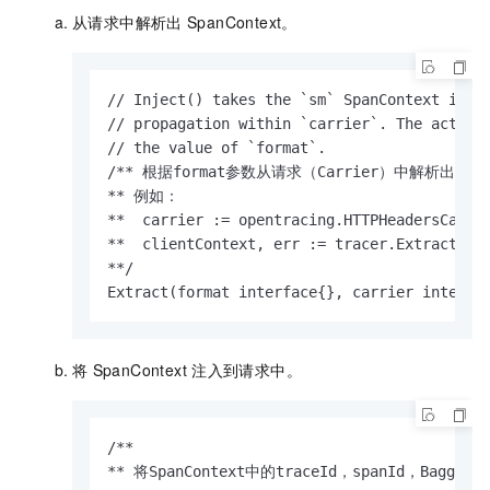
从请求中解析出
SpanContext。
// Inject() takes the `sm` SpanContext insta
// propagation within `carrier`. The actual 
// the value of `format`.

/** 根据format参数从请求（Carrier）中解析出SpanCo
** 例如： 

**  carrier := opentracing.HTTPHeadersCarrie
**  clientContext, err := tracer.Extract(ope
**/

Extract(format interface{}, carrier interfa
将
SpanContext
注入到请求中。
/**

** 将SpanContext中的traceId，spanId，Bagg