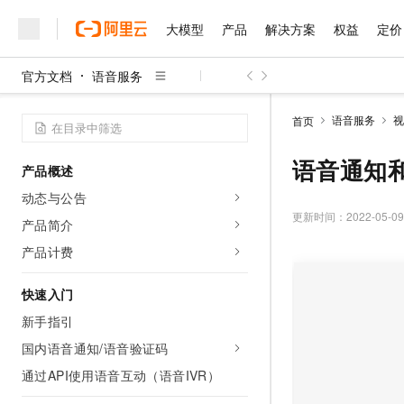
大模型
产品
解决方案
权益
定价
官方文档
语音服务
大模型
产品
解决方案
权益
定价
云市场
伙伴
服务
了解阿里云
精选产品
精选解决方案
普惠上云
产品定价
精选商城
成为销售伙伴
售前咨询
为什么选择阿里云
千问AI平台
语音服务
视
首页
了解云产品的定价详情
大模型服务平台百炼
睿译宝，AI翻译排版一
普惠上云 官方力荐
分销伙伴
在线服务
网站建设
什么是云计算
大
大模型服务与应用平台
上传文档即自动完成翻译和
云服务器38元/年起，超
语音通知
产品概述
咨询伙伴
多端小程序
技术领先
云上成本管理
售后服务
千问大模型
GLM-5.2：长任务时代
官方推荐返现计划
大模型
动态与公告
大模型
精选产品
精选解决方案
Salesforce 国际版订阅
稳定可靠
管理和优化成本
多元化、高性能、安全可靠
推荐新用户得奖励，单订单
更新时间：
2022-05-09
销售伙伴合作计划
产品简介
自助服务
友盟天域
安全合规
人工智能与机器学习
AI
文本生成
无影云电脑
Hermes Agent，打造
云工开物
产品计费
无影生态合作计划
在线服务
观测云
分析师报告
随时随地安全接入的云上超
自主进化，持久记忆，越用
高校专属算力普惠，学生认
计算
互联网应用开发
Qwen3.8-Max
HOT
Salesforce On Alibaba C
工单服务
快速入门
智能体时代全能旗舰模型
Tuya 物联网平台阿里云
研究报告与白皮书
云解析DNS
快速拥有专属 OpenClaw
Consulting Partner 合
大数据
容器
新手指引
免费试用
短信专区
蓝凌 OA
Qwen3.7-Plus
AI 大模型销售与服务生
国内语音通知/语音验证码
现代化应用
存储
天池大赛
能看、能想、能动手的多模
云原生大数据计算服务 Max
解决方案免费试用 新老
电子合同
通过API使用语音互动（语音IVR）
面向分析的企业级SaaS模
最高领取价值200元试用
安全
网络与CDN
AI 算法大赛
Qwen3-VL-Plus
畅捷通