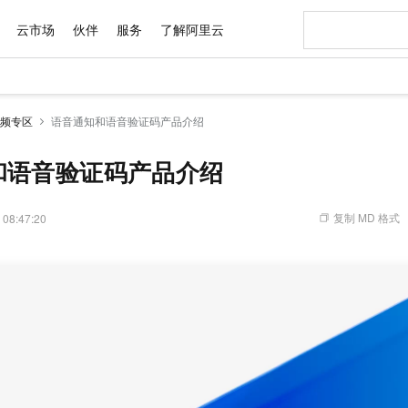
云市场
伙伴
服务
了解阿里云
AI 特惠
数据与 API
成为产品伙伴
企业增值服务
最佳实践
价格计算器
AI 场景体
基础软件
产品伙伴合
阿里云认证
市场活动
配置报价
大模型
频专区
语音通知和语音验证码产品介绍
自助选配和估算价格
步到位
域名与网站
智启 AI 普惠权益
产品生态集成认证中心
企业支持计划
云上春晚
Qwen Audio：打造专属 AI 语音助手
千问官方 MaaS 平台，为开发者和 Agent 而生，新用户赠送 1 亿 + tokens 额度
云服务器 EC
一句话生成原生
AI Coding
阿里云Maa
2026 阿里云
为企业打
数据集
Windows
大模型认证
模型
NEW
NEW
格式还原
值低价云产品抢先购
提供智能易用的域名与建站服务
至高享 1亿+免费 tokens，加速 Al 应用落地
Qwen-Audio-3.0-Realtime 端到端实时语音角色扮演
安全可靠、弹
输入一句话想法,
智能编程，一键
和语音验证码产品介绍
产品生态伙伴
专家技术服务
云上奥运之旅
弹性计算合作
阿里云中企出
手机三要素
宝塔 Linux
全部认证
价格优势
开源旗舰模型
对象存储 OSS
即刻拥有 DeepSeek-V4-Pro
阿里云 OPC 创新助力计划
云数据库 RD
一键部署幻兽
AI 电商营销
产品生态伙伴工作台
企业增值服务台
云栖战略参考
云存储合作计
云栖大会
身份实名认证
CentOS
训练营
推动算力普惠，释放技术红利
的大模型服务
最高返9万
真正可用的 1M 上下文,一次完成代码全链路开发
轻松解锁专属 DeepSeek-V4-Pro
至高百万元 Token 补贴，加速一人公司成长
稳定、安全、高性价比、高性能的云存储服务
一键购买专属
从图文生成到
复制 MD 格式
 08:47:20
云上的中国
数据库合作计
活动全景
短信
Docker
图片和
自进化智能体
人工智能平台 PAI
5 分钟轻松部署专属 QwenPaw
Token Plan 模型订阅计划
Qoder
高效搭建 AI
AI 广告创作
企业成长
大模型
NEW
HOT
信息公告
看见新力量
云网络合作计
OCR 文字识别
JAVA
级电脑
越聪明
证享300元代金券
一站式AI开发、训练和推理服务
Qwen3.8-Max 首发尝鲜，限时加量 10 倍，夜间低至2折
从聊天伙伴进化为能主动干活的本地数字员工
面向真实软件
图文、视频一
Kimi-K3
HappyHors
NEW
魔搭 Mode
loud
服务实践
官网公告
Kimi 最新旗舰模型，长程编程与推理利器
让文字生成流
金融模力时刻
Salesforce O
版
发票查验
全能环境
Qoder CN
Claude Code + GStack 打造工程团队
千问办公，限时限量积分加倍
云原生数据库 P
低代码高效构
AI 建站
NEW
作计划
计划
创新中心
魔搭 ModelSc
健康状态
让AI从“聊天伙伴”进化为能干活的“数字员工”
覆盖公网/内网、递归/权威、移动APP等全场景解析服务
安装技能 GStack，拥有专属 AI 工程团队
你的AI工作搭子，覆盖日常办公高频场景
基于千问大模型等，支持代码智能生成、研发智能问答
0 代码专业建
客户案例
天气预报查询
操作系统
Deepseek-v4-pro
HappyHors
态合作计划
态智能体模型
旗舰 MoE 大模型，百万上下文与顶尖推理能力
图生视频，流
Compute
同享
容器服务 Kubernetes 版 ACK
万小智 AI 建站低至 15元/月
云防火墙
AI 短剧/漫剧
快递物流查询
WordPress
成为服务伙
高校合作
式云数据仓库
点，立即开启云上创新
提供一站式管理容器应用的 K8s 服务
送.CN域名，送备案服务码
云原生的云上
AI助力短剧
GLM-5.2
Wan2.7-T
Ubuntu