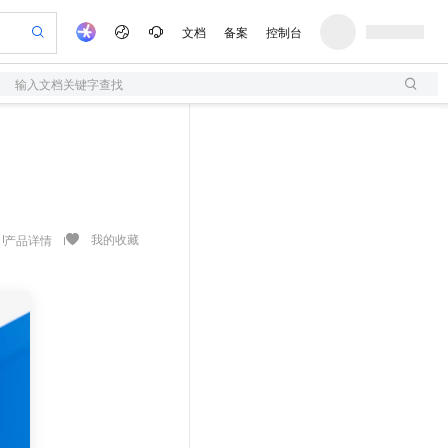
文档
备案
控制台
输入文档关键字查找
验
作计划
器
AI 活动
专业服务
服务伙伴合作计划
开发者社区
加入我们
服务平台百炼
阿里云 OPC 创新助力计划
一站式生成采购清单，支持单品或批量购买
S
可编辑精美 PPT 文稿
S产品伙伴计划（繁花）
峰会
造的大模型服务与应用开发平台
轻量应用服务器
Agency Agents：拥有专属领域专家
AI 生产力先锋
Al MaaS 服务伙伴赋能合作
域名
博文
Careers
至高可申请百万元
性可伸缩的云计算服务
 轻松生成专业的 PPT
开启高性价比 AI 编程新体验
先锋实践拓展 AI 生产力的边界
快速构建应用程序和网站，即刻迈出上云第一步
多领域专家智能体,一键组建 AI 虚拟交付团队
Token 补贴，五大权
计划
海大会
伙伴信用分合作计划
商标
问答
社会招聘
益加速 OPC 成功
S
帕鲁游戏服务器
数字证书管理服务（原SSL证书）
HappyHorse 打造一站式影视创作平台
飞天发布时刻
HOT
划
备案
电子书
校园招聘
联机服务器，轻松开启游戏
视频创作，一键激活电商全链路生产力
全托管，含MySQL、PostgreSQL、SQL Server、MariaDB多引擎
实现全站HTTPS，呈现可信的WEB访问
所见，即是所愿
可视化编排打通从文字构思到成片全链路闭环
我的收藏
产品详情
更多支持
划
公司注册
镜像站
视频生成
语音识别与合成
 智能体与工作流应用
短信服务
漫剧工坊：一站式动画创作平台
AI 实训营
合作伙伴培训与认证
划
上云迁移
的智能体编程平台
站生成，高效打造优质广告素材
通过阿里云百炼高效搭建AI应用,助力高效开发
快速生产连贯的高质量长漫剧
从基础到进阶，Agent 创客手把手教你
国内短信简单易用，安全可靠，秒级触达，全球覆盖200+国家和地区。
e-1.1-T2V
Qwen3-TTS-Flash
lScope
我要反馈
查询合作伙伴
畅细腻的高质量视频
离线语音合成大模型，多语言方言自适应，低延迟高稳定
n Alibaba Cloud ISV 合作
代维服务
olarDB
建企业门户网站
大数据开发治理平台 DataWorks
10 分钟搭建微信、支付宝小程序
创新加速
ope
登录合作伙伴管理后台
我要建议
站，无忧落地极速上线
以可视化方式快速构建移动和 PC 门户网站
100%兼容MySQL、PostgreSQL，兼容Oracle，支持集中和分布式
高效部署网站，快速应用到小程序
Data Agent 驱动的一站式 Data+AI 开发治理平台
e-1.1-I2V
Cosyvoice-V3-Flash
安全
畅自然，细节丰富
高表现力语音合成大模型，语音克隆听感自然
我要投诉
上云场景组合购
伴
边界网络安全防护产品
漫剧创作，剧本、分镜、视频高效生成
覆盖90%+业务场景，专享组合折扣价
2V
VPN
Fun-ASR