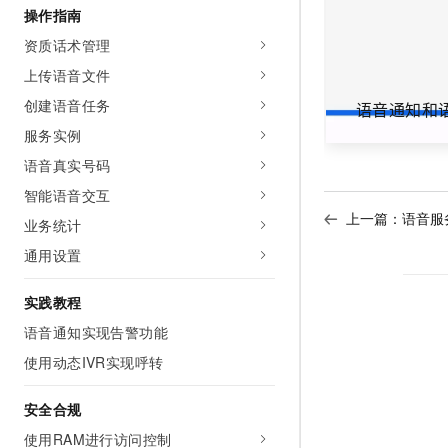
操作指南
AI 产品 免费试用
网络
安全
云开发大赛
Tableau 订阅
1亿+ 大模型 tokens 和 
资质话术管理
可观测
入门学习赛
中间件
AI空中课堂在线直播课
上传语音文件
140+云产品 免费试用
大模型服务
上云与迁云
产品新客免费试用，最长1
数据库
创建语音任务
语音通知和
生态解决方案
千问AI平台-Token Plan
服务实例
企业出海
大模型ACA认证体验
大数据计算
助力企业全员 AI 认知与能
语音真实号码
行业生态解决方案
政企业务
媒体服务
千问AI平台-模型体验
智能语音交互
开发者生态解决方案
在线体验全尺寸、多种模态
上一篇：
语音服
业务统计
企业服务与云通信
AI 开发和 AI 应用解决
Happy 系列大模型
通用设置
域名与网站
实践教程
终端用户计算
语音通知实现告警功能
Serverless
大模型解决方案
使用动态IVR实现呼转
开发工具
快速部署 Dify，高效搭建 
安全合规
迁移与运维管理
使用RAM进行访问控制