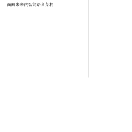
面向未来的智能语音架构
为什么选择阿里云
大模型
产品和定