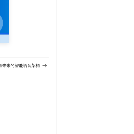
文戏情感细腻自然，动作戏激烈拳拳到肉，实现更强表演能力
支持中英文自由切换，具备更强的噪声鲁棒性
云聚AI 严选权益
SSL 证书
，一键激活高效办公新体验
精选AI产品，从模型到应用全链提效
堡垒机
AI 用量加速计划
应用
防火墙
、识别商机，让客服更高效、服务更出色。
新老同享，达量后返
千问办公
主机安全
NEW
的智能体编程平台
一站式AI生产力平台
AI 应用及服务市场
伶鹊
企业级人与Agent协作平台，接入和调度多个数字员工
智能客服平台，对话机器人、对话分析、智能外呼
向未来的智能语音架构
AI 应用
大模型服务平台百炼 - 全妙
大模型
应用创作平台
多模态内容创作工具，已接入 DeepSeek
自然语言处理
数据标注
机器学习
息提取
与 AI 智能体进行实时音视频通话
从文本、图片、视频中提取结构化的属性信息
构建支持视频理解的 AI 音视频实时通话应用