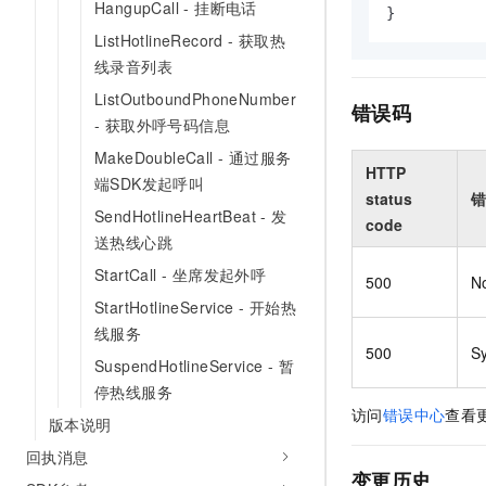
HangupCall - 挂断电话
}
ListHotlineRecord - 获取热
线录音列表
ListOutboundPhoneNumber
错误码
- 获取外呼号码信息
MakeDoubleCall - 通过服务
HTTP
端SDK发起呼叫
status
错
SendHotlineHeartBeat - 发
code
送热线心跳
StartCall - 坐席发起外呼
500
N
StartHotlineService - 开始热
线服务
500
S
SuspendHotlineService - 暂
停热线服务
访问
错误中心
查看
版本说明
回执消息
变更历史