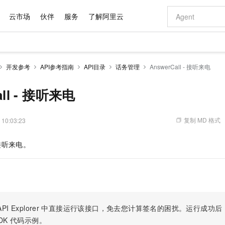
云市场
伙伴
服务
了解阿里云
AI 特惠
数据与 API
成为产品伙伴
企业增值服务
最佳实践
价格计算器
AI 场景体
基础软件
产品伙伴合
阿里云认证
市场活动
配置报价
大模型
开发参考
API参考指南
API目录
话务管理
AnswerCall - 接听来电
自助选配和估算价格
步到位
域名与网站
智启 AI 普惠权益
产品生态集成认证中心
企业支持计划
云上春晚
Qwen Audio：打造专属 AI 语音助手
千问官方 MaaS 平台，为开发者和 Agent 而生，新用户赠送 1 亿 + tokens 额度
云服务器 EC
一句话生成原生
AI Coding
阿里云Maa
2026 阿里云
为企业打
数据集
Windows
大模型认证
模型
NEW
NEW
格式还原
值低价云产品抢先购
提供智能易用的域名与建站服务
至高享 1亿+免费 tokens，加速 Al 应用落地
Qwen-Audio-3.0-Realtime 端到端实时语音角色扮演
安全可靠、弹
输入一句话想法,
智能编程，一键
all - 接听来电
产品生态伙伴
专家技术服务
云上奥运之旅
弹性计算合作
阿里云中企出
手机三要素
宝塔 Linux
全部认证
价格优势
开源旗舰模型
对象存储 OSS
即刻拥有 DeepSeek-V4-Pro
阿里云 OPC 创新助力计划
云数据库 RD
一键部署幻兽
AI 电商营销
产品生态伙伴工作台
企业增值服务台
云栖战略参考
云存储合作计
云栖大会
身份实名认证
CentOS
训练营
推动算力普惠，释放技术红利
的大模型服务
最高返9万
真正可用的 1M 上下文,一次完成代码全链路开发
轻松解锁专属 DeepSeek-V4-Pro
至高百万元 Token 补贴，加速一人公司成长
稳定、安全、高性价比、高性能的云存储服务
一键购买专属
从图文生成到
复制 MD 格式
 10:03:23
云上的中国
数据库合作计
活动全景
短信
Docker
图片和
自进化智能体
人工智能平台 PAI
5 分钟轻松部署专属 QwenPaw
Token Plan 模型订阅计划
Qoder
高效搭建 AI
AI 广告创作
企业成长
大模型
NEW
HOT
信息公告
接听来电。
看见新力量
云网络合作计
OCR 文字识别
JAVA
级电脑
越聪明
证享300元代金券
一站式AI开发、训练和推理服务
Qwen3.8-Max 首发尝鲜，限时加量 10 倍，夜间低至2折
从聊天伙伴进化为能主动干活的本地数字员工
面向真实软件
图文、视频一
Kimi-K3
HappyHors
NEW
魔搭 Mode
loud
服务实践
官网公告
Kimi 最新旗舰模型，长程编程与推理利器
让文字生成流
金融模力时刻
Salesforce O
版
发票查验
全能环境
Qoder CN
Claude Code + GStack 打造工程团队
千问办公，限时限量积分加倍
云原生数据库 P
低代码高效构
AI 建站
NEW
作计划
计划
创新中心
魔搭 ModelSc
健康状态
让AI从“聊天伙伴”进化为能干活的“数字员工”
覆盖公网/内网、递归/权威、移动APP等全场景解析服务
安装技能 GStack，拥有专属 AI 工程团队
你的AI工作搭子，覆盖日常办公高频场景
基于千问大模型等，支持代码智能生成、研发智能问答
0 代码专业建
客户案例
天气预报查询
操作系统
Deepseek-v4-pro
HappyHors
态合作计划
态智能体模型
旗舰 MoE 大模型，百万上下文与顶尖推理能力
图生视频，流
Compute
同享
容器服务 Kubernetes 版 ACK
万小智 AI 建站低至 15元/月
云防火墙
AI 短剧/漫剧
快递物流查询
WordPress
成为服务伙
高校合作
PI Explorer
中直接运行该接口，免去您计算签名的困扰。运行成功后，OpenA
式云数据仓库
点，立即开启云上创新
提供一站式管理容器应用的 K8s 服务
送.CN域名，送备案服务码
云原生的云上
AI助力短剧
GLM-5.2
Wan2.7-T
DK
代码示例。
Ubuntu