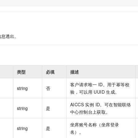
服务生态伙伴
视觉 Coding、空间感知、多模态思考等全面升级
1M上下文，专为长程任务能力而生
云工开物
企业应用
Night Plan 支持 Qwen 3.8-Max
AI 办公
NEW
Red Hat
30+ 款产品免费体验
夜间 5 折，Qwen/Meoo/TokenPlan 客户专享
AI智能应用
科研合作
ERP
堂（旗舰版）
SUSE
智能客服
AI 应用构建
大模型原生
CRM
2个月
自动承接线索
信息透出。
建站小程序
Qoder
大模型服务平台百炼-应用模版
OA 办公系统
HOT
NEW
面向真实软件
个人版上线、团队版降价；千问3.8-Max首发发尝鲜
丰富多元化的应用模版和解决方案
力提升
财税管理
模板建站
万有无界
大模型服务平台百炼-智能体
400电话
定制建站
的模型效果
灵活可视化地构建企业级 Agent
类型
必填
描述
方案
广告营销
模板小程序
秒悟
人工智能平台 PAI
定制小程序
客户请求唯一 ID。用于幂等校
云端极速 AI 
新一代 AI 视频生成模型，深度适配广告营销等场景
AI Native 的算法工程平台，一站式完成建模、训练、推理服务部署
string
否
验，可以用 UUID 生成。
APP 开发
AICCS 实例 ID。可在智能联络
建站系统
string
是
中心控制台上获取。
AI 应用
10分钟微调：让0.6B模型媲美235B模型
多模态数据信
坐席账号名称（坐席登录
string
是
依托云原生高可用架构,实现Dify私有化部署
用1%尺寸在特定领域达到大模型90%以上效果
名）。