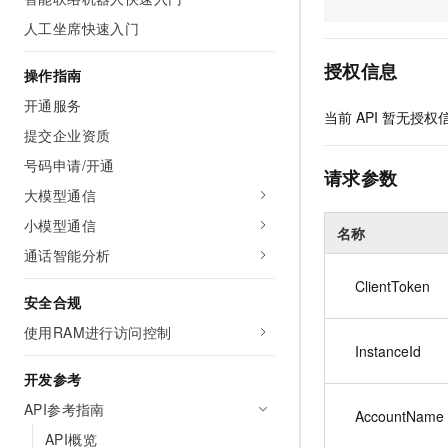
AI 产品 免费试用
网络
安全
云开发大赛
人工坐席快速入门
Tableau 订阅
1亿+ 大模型 tokens 和 
可观测
入门学习赛
中间件
AI空中课堂在线直播课
授权信息
操作指南
140+云产品 免费试用
大模型服务
上云与迁云
产品新客免费试用，最长1
数据库
开通服务
当前
API
暂无授权
生态解决方案
千问AI平台-Token Plan
提交企业资质
企业出海
大模型ACA认证体验
大数据计算
助力企业全员 AI 认知与能
号码申请/开通
行业生态解决方案
请求参数
政企业务
媒体服务
千问AI平台-模型体验
大模型通信
开发者生态解决方案
在线体验全尺寸、多种模态
小模型通信
企业服务与云通信
名称
AI 开发和 AI 应用解决
Happy 系列大模型
通话智能分析
域名与网站
ClientToken
安全合规
终端用户计算
使用RAM进行访问控制
Serverless
InstanceId
大模型解决方案
开发参考
开发工具
快速部署 Dify，高效搭建 
API参考指南
AccountName
迁移与运维管理
API概览