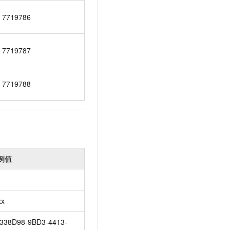
t.diy 一步搞定创意建站
构建大模型应用的安全防护体系
7719786
通过自然语言交互简化开发流程,全栈开发支持
通过阿里云安全产品对 AI 应用进行安全防护
7719787
7719788
例值
xx
338D98-9BD3-4413-