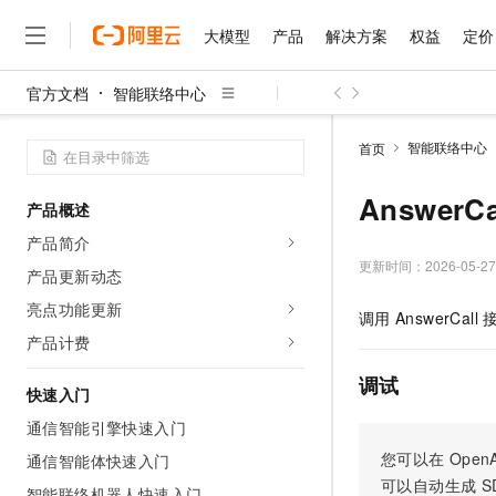
大模型
产品
解决方案
权益
定价
官方文档
智能联络中心
大模型
产品
解决方案
权益
定价
云市场
伙伴
服务
了解阿里云
精选产品
精选解决方案
普惠上云
产品定价
精选商城
成为销售伙伴
售前咨询
为什么选择阿里云
千问AI平台
智能联络中心
首页
了解云产品的定价详情
大模型服务平台百炼
睿译宝，AI翻译排版一
普惠上云 官方力荐
分销伙伴
在线服务
网站建设
什么是云计算
大
大模型服务与应用平台
上传文档即自动完成翻译和
云服务器38元/年起，超
AnswerC
产品概述
咨询伙伴
多端小程序
技术领先
云上成本管理
售后服务
千问大模型
GLM-5.2：长任务时代
官方推荐返现计划
大模型
产品简介
大模型
精选产品
精选解决方案
Salesforce 国际版订阅
稳定可靠
管理和优化成本
多元化、高性能、安全可靠
推荐新用户得奖励，单订单
更新时间：
2026-05-27
销售伙伴合作计划
产品更新动态
自助服务
友盟天域
安全合规
人工智能与机器学习
AI
文本生成
无影云电脑
Hermes Agent，打造
云工开物
亮点功能更新
调用
AnswerCall
无影生态合作计划
在线服务
观测云
分析师报告
随时随地安全接入的云上超
自主进化，持久记忆，越用
高校专属算力普惠，学生认
计算
互联网应用开发
产品计费
Qwen3.8-Max
HOT
Salesforce On Alibaba C
工单服务
智能体时代全能旗舰模型
Tuya 物联网平台阿里云
研究报告与白皮书
云解析DNS
快速拥有专属 OpenClaw
Consulting Partner 合
调试
大数据
容器
快速入门
免费试用
短信专区
蓝凌 OA
Qwen3.7-Plus
AI 大模型销售与服务生
通信智能引擎快速入门
现代化应用
存储
天池大赛
能看、能想、能动手的多模
云原生大数据计算服务 Max
解决方案免费试用 新老
电子合同
您可以在
OpenA
通信智能体快速入门
面向分析的企业级SaaS模
最高领取价值200元试用
安全
网络与CDN
AI 算法大赛
Qwen3-VL-Plus
可以自动生成
S
畅捷通
智能联络机器人快速入门