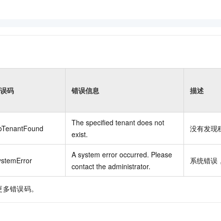
误码
错误信息
描述
The specified tenant does not
oTenantFound
没有发现
exist.
A system error occurred. Please
ystemError
系统错误
contact the administrator.
更多错误码。