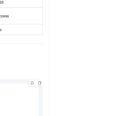
65
ccess
e