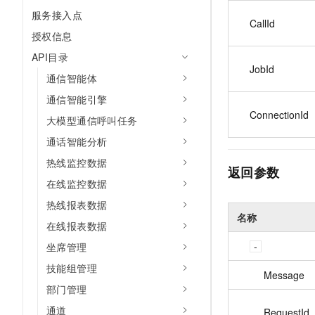
10 分钟在聊天系统中增加
服务接入点
专有云
CallId
授权信息
API目录
JobId
通信智能体
通信智能引擎
ConnectionId
大模型通信呼叫任务
通话智能分析
热线监控数据
返回参数
在线监控数据
热线报表数据
名称
在线报表数据
坐席管理
技能组管理
Message
部门管理
通道
RequestId