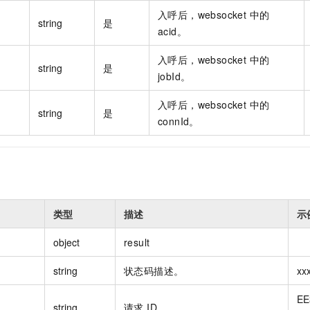
一个 AI 助手
即刻拥有 DeepSeek-R1 满血版
超强辅助，Bol
入呼后，websocket 中的
string
是
在企业官网、通讯软件中为客户提供 AI 客服
多种方案随心选，轻松解锁专属 DeepSeek
acid。
入呼后，websocket 中的
string
是
jobId。
入呼后，websocket 中的
string
是
connId。
类型
描述
示
object
result
string
状态码描述。
xx
EE
string
请求 ID。