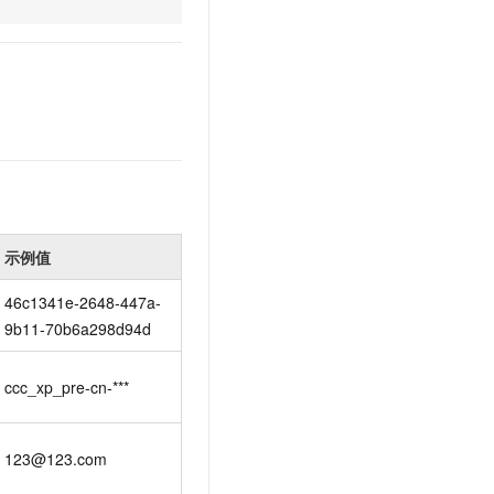
文戏情感细腻自然，动作戏激烈拳拳到肉，实现更强表演能力
支持中英文自由切换，具备更强的噪声鲁棒性
云聚AI 严选权益
SSL 证书
，一键激活高效办公新体验
精选AI产品，从模型到应用全链提效
堡垒机
AI 用量加速计划
应用
防火墙
、识别商机，让客服更高效、服务更出色。
新老同享，达量后返
千问办公
主机安全
NEW
的智能体编程平台
一站式AI生产力平台
AI 应用及服务市场
伶鹊
企业级人与Agent协作平台，接入和调度多个数字员工
智能客服平台，对话机器人、对话分析、智能外呼
AI 应用
示例值
大模型服务平台百炼 - 全妙
大模型
46c1341e-2648-447a-
应用创作平台
多模态内容创作工具，已接入 DeepSeek
9b11-70b6a298d94d
自然语言处理
数据标注
ccc_xp_pre-cn-***
机器学习
息提取
与 AI 智能体进行实时音视频通话
123@123.com
从文本、图片、视频中提取结构化的属性信息
构建支持视频理解的 AI 音视频实时通话应用