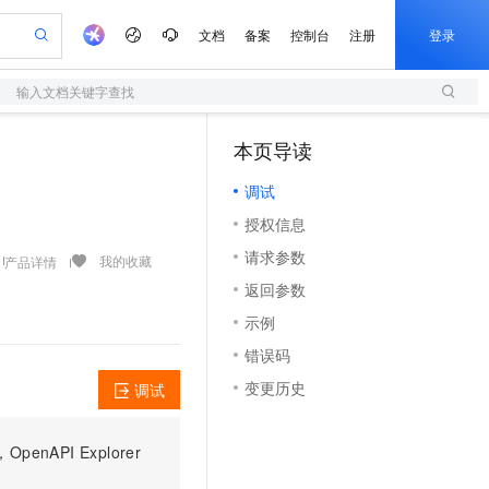
文档
备案
控制台
注册
登录
输入文档关键字查找
验
作计划
器
AI 活动
专业服务
服务伙伴合作计划
开发者社区
加入我们
服务平台百炼
阿里云 OPC 创新助力计划
本页导读
（1）
一站式生成采购清单，支持单品或批量购买
S
可编辑精美 PPT 文稿
S产品伙伴计划（繁花）
峰会
造的大模型服务与应用开发平台
轻量应用服务器
Agency Agents：拥有专属领域专家
AI 生产力先锋
Al MaaS 服务伙伴赋能合作
域名
博文
Careers
至高可申请百万元
调试
性可伸缩的云计算服务
 轻松生成专业的 PPT
开启高性价比 AI 编程新体验
先锋实践拓展 AI 生产力的边界
快速构建应用程序和网站，即刻迈出上云第一步
多领域专家智能体,一键组建 AI 虚拟交付团队
Token 补贴，五大权
计划
海大会
伙伴信用分合作计划
商标
问答
社会招聘
授权信息
益加速 OPC 成功
S
帕鲁游戏服务器
数字证书管理服务（原SSL证书）
HappyHorse 打造一站式影视创作平台
飞天发布时刻
HOT
划
备案
电子书
校园招聘
请求参数
联机服务器，轻松开启游戏
视频创作，一键激活电商全链路生产力
全托管，含MySQL、PostgreSQL、SQL Server、MariaDB多引擎
实现全站HTTPS，呈现可信的WEB访问
所见，即是所愿
可视化编排打通从文字构思到成片全链路闭环
我的收藏
产品详情
更多支持
划
公司注册
镜像站
返回参数
视频生成
语音识别与合成
 智能体与工作流应用
短信服务
漫剧工坊：一站式动画创作平台
AI 实训营
合作伙伴培训与认证
示例
划
上云迁移
的智能体编程平台
站生成，高效打造优质广告素材
通过阿里云百炼高效搭建AI应用,助力高效开发
快速生产连贯的高质量长漫剧
从基础到进阶，Agent 创客手把手教你
国内短信简单易用，安全可靠，秒级触达，全球覆盖200+国家和地区。
e-1.1-T2V
Qwen3-TTS-Flash
lScope
我要反馈
查询合作伙伴
错误码
畅细腻的高质量视频
离线语音合成大模型，多语言方言自适应，低延迟高稳定
n Alibaba Cloud ISV 合作
代维服务
olarDB
建企业门户网站
大数据开发治理平台 DataWorks
10 分钟搭建微信、支付宝小程序
变更历史
调试
创新加速
ope
登录合作伙伴管理后台
我要建议
站，无忧落地极速上线
以可视化方式快速构建移动和 PC 门户网站
100%兼容MySQL、PostgreSQL，兼容Oracle，支持集中和分布式
高效部署网站，快速应用到小程序
Data Agent 驱动的一站式 Data+AI 开发治理平台
e-1.1-I2V
Cosyvoice-V3-Flash
安全
畅自然，细节丰富
高表现力语音合成大模型，语音克隆听感自然
我要投诉
上云场景组合购
伴
PI Explorer
边界网络安全防护产品
漫剧创作，剧本、分镜、视频高效生成
覆盖90%+业务场景，专享组合折扣价
2V
VPN
Fun-ASR