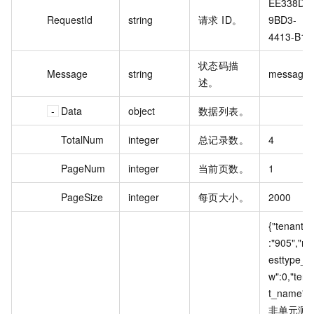
EE338D98
RequestId
string
请求 ID。
9BD3-
4413-B16
状态码描
Message
string
message
述。
Data
object
数据列表。
TotalNum
integer
总记录数。
4
PageNum
integer
当前页数。
1
PageSize
integer
每页大小。
2000
{"tenant_i
:"905","n_
esttype_n
w":0,"ten
t_name":"
非单元测