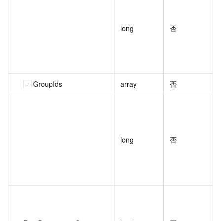
long
否
GroupIds
array
否
long
否