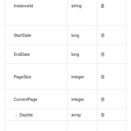
InstanceId
string
是
StartDate
long
否
EndDate
long
否
PageSize
integer
否
CurrentPage
integer
否
DepIds
array
否