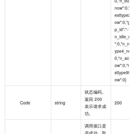
0,"n_busy
now":0,"n
esttype2_
ow":0,"gr
p_id":"-1",
n_idle_no
":0,"n_rest
ype4_now
0,"n_ack_
ow":0,"n_
sttype99_
ow":0}
状态编码。
返回 200
Code
string
200
表示请求成
功。
调用接口是
否成功。取