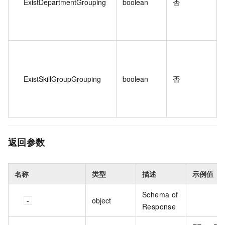
ExistDepartmentGrouping
boolean
否
ExistSkillGroupGrouping
boolean
否
返回参数
名称
类型
描述
示例值
Schema of
object
Response