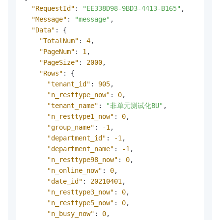
"RequestId"
:
"EE338D98-9BD3-4413-B165"
,
"Message"
:
"message"
,
"Data"
:
{
"TotalNum"
:
4
,
"PageNum"
:
1
,
"PageSize"
:
2000
,
"Rows"
:
{
"tenant_id"
:
905
,
"n_resttype_now"
:
0
,
"tenant_name"
:
"非单元测试化BU"
,
"n_resttype1_now"
:
0
,
"group_name"
:
-1
,
"department_id"
:
-1
,
"department_name"
:
-1
,
"n_resttype98_now"
:
0
,
"n_online_now"
:
0
,
"date_id"
:
20210401
,
"n_resttype3_now"
:
0
,
"n_resttype5_now"
:
0
,
"n_busy_now"
:
0
,