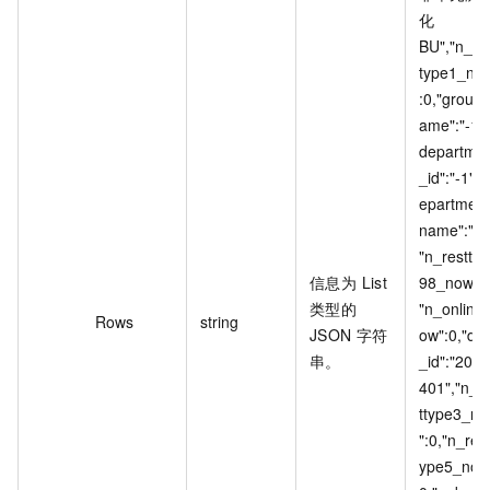
化
BU","n_re
type1_no
:0,"group
ame":"-1",
departme
_id":"-1","
epartmen
name":"-1
"n_restty
信息为 List
98_now":0
类型的
"n_online
Rows
string
JSON 字符
ow":0,"da
串。
_id":"202
401","n_r
ttype3_n
":0,"n_rest
ype5_now