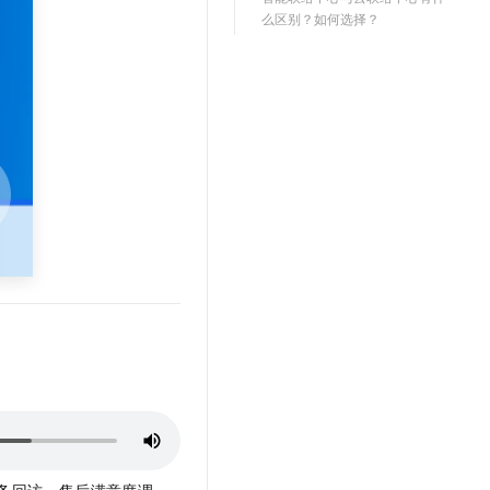
文戏情感细腻自然，动作戏激烈拳拳到肉，实现更强表演能力
支持中英文自由切换，具备更强的噪声鲁棒性
云聚AI 严选权益
么区别？如何选择？
SSL 证书
，一键激活高效办公新体验
精选AI产品，从模型到应用全链提效
堡垒机
AI 用量加速计划
应用
防火墙
、识别商机，让客服更高效、服务更出色。
新老同享，达量后返
千问办公
主机安全
NEW
的智能体编程平台
一站式AI生产力平台
AI 应用及服务市场
伶鹊
企业级人与Agent协作平台，接入和调度多个数字员工
智能客服平台，对话机器人、对话分析、智能外呼
AI 应用
大模型服务平台百炼 - 全妙
大模型
应用创作平台
多模态内容创作工具，已接入 DeepSeek
自然语言处理
数据标注
机器学习
息提取
与 AI 智能体进行实时音视频通话
从文本、图片、视频中提取结构化的属性信息
构建支持视频理解的 AI 音视频实时通话应用
务回访、售后满意度调