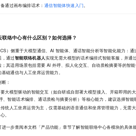
准备通过画布编排话术：
通信智能体快速入门
。
云联络中心有什么区别？如何选择？
CCS）侧重于大模型通信、AI 智能体、通话智能分析等智能化能力：通
话，通过
智能联络机器人
实现无需大模型的话术编排式智能客服，并通
；其适用场景包括需要 AI 外呼、拟人化交互、自动质检摘要等的智
的基础通信与人工坐席运营能力。
判断：
需要大模型驱动的智能交互（如自研或自部署大模型接入、开箱即用的
 外呼、智能话术编排、通话质检与摘要分析）等核心能力，建议选择智能
以传统人工坐席运营为主，仅需基础的语音通信和坐席管理能力，无需
中心。
可进一步查阅本文档「产品功能」章节了解智能联络中心各模块的具体