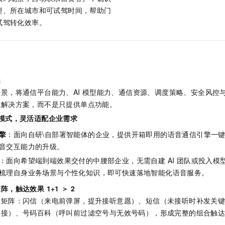
型、所在城市和可试驾时间，帮助门
试驾转化效率。
案
景，将通信平台能力、AI
模型能力、通信资源、调度策略、安全风控
式解决方案，而不是只提供单点功能。
模式，灵活适配企业需求
擎
：面向自研\自部署智能体的企业，提供开箱即用的语音通信引擎一
音交互能力的升级。
：面向希望端到端效果交付的中腰部企业，无需自建 AI 团队或投入模
梳理自身业务场景与个性化知识，即可快速落地智能化语音服务。
，触达效果 1+1 ＞ 2
品矩阵：闪信（来电前弹屏，提升接听意愿）、短信（未接听时补发关
链接）、号码百科（呼叫前过滤空号与无效号码），形成完整的组合触