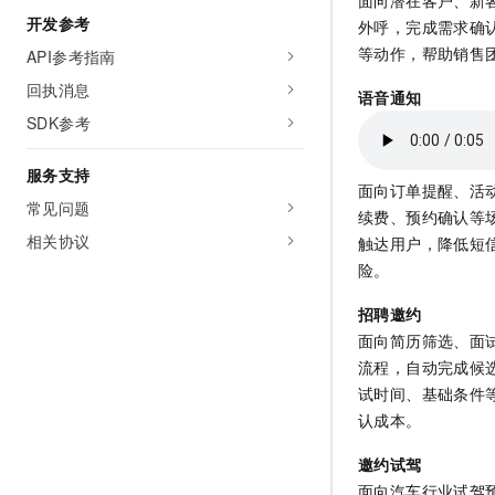
10 分钟在聊天系统中增加
开发参考
专有云
外呼，完成需求确
等动作，帮助销售
API参考指南
回执消息
语音通知
SDK参考
服务支持
面向订单提醒、活
常见问题
续费、预约确认等
相关协议
触达用户，降低短
险。
招聘邀约
面向简历筛选、面
流程，自动完成候
试时间、基础条件等
认成本。
邀约试驾
面向汽车行业试驾