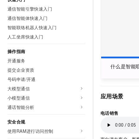
AI 产品 免费试用
网络
安全
云开发大赛
通信智能引擎快速入门
Tableau 订阅
1亿+ 大模型 tokens 和 
通信智能体快速入门
可观测
入门学习赛
中间件
AI空中课堂在线直播课
140+云产品 免费试用
大模型服务
智能联络机器人快速入门
上云与迁云
产品新客免费试用，最长1
数据库
人工坐席快速入门
生态解决方案
千问AI平台-Token Plan
企业出海
大模型ACA认证体验
大数据计算
助力企业全员 AI 认知与能
操作指南
行业生态解决方案
政企业务
媒体服务
千问AI平台-模型体验
开通服务
开发者生态解决方案
什么是智能
在线体验全尺寸、多种模态
提交企业资质
企业服务与云通信
AI 开发和 AI 应用解决
Happy 系列大模型
号码申请/开通
域名与网站
大模型通信
应用场景
终端用户计算
小模型通信
通话智能分析
Serverless
大模型解决方案
电话销售
开发工具
安全合规
快速部署 Dify，高效搭建 
使用RAM进行访问控制
迁移与运维管理
面向潜在客户、新