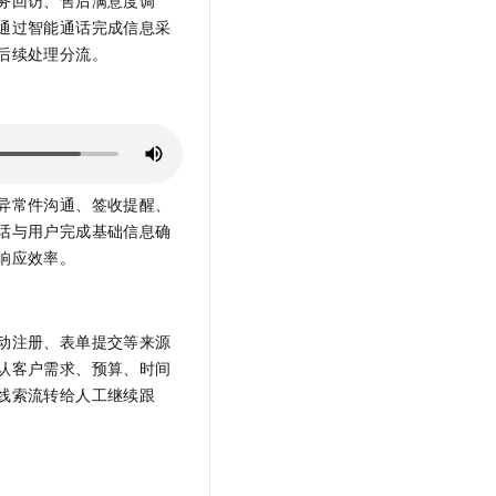
t.diy 一步搞定创意建站
构建大模型应用的安全防护体系
通过智能通话完成信息采
通过自然语言交互简化开发流程,全栈开发支持
通过阿里云安全产品对 AI 应用进行安全防护
后续处理分流。
异常件沟通、签收提醒、
话与用户完成基础信息确
响应效率。
动注册、表单提交等来源
认客户需求、预算、时间
线索流转给人工继续跟