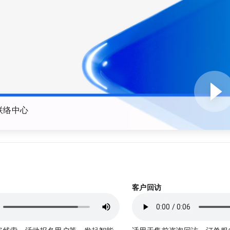
服务生态伙伴
视觉 Coding、空间感知、多模态思考等全面升级
1M上下文，专为长程任务能力而生
云工开物
企业应用
Night Plan 支持 Qwen 3.8-Max
AI 办公
NEW
Red Hat
30+ 款产品免费体验
夜间 5 折，Qwen/Meoo/TokenPlan 客户专享
AI智能应用
科研合作
ERP
堂（旗舰版）
SUSE
智能客服
AI 应用构建
大模型原生
CRM
2个月
自动承接线索
建站小程序
Qoder
大模型服务平台百炼-应用模版
OA 办公系统
HOT
NEW
面向真实软件
个人版上线、团队版降价；千问3.8-Max首发发尝鲜
丰富多元化的应用模版和解决方案
力提升
财税管理
模板建站
万有无界
大模型服务平台百炼-智能体
400电话
定制建站
联络中心
的模型效果
灵活可视化地构建企业级 Agent
方案
广告营销
模板小程序
秒悟
人工智能平台 PAI
定制小程序
云端极速 AI 
新一代 AI 视频生成模型，深度适配广告营销等场景
AI Native 的算法工程平台，一站式完成建模、训练、推理服务部署
APP 开发
建站系统
客户回访
AI 应用
10分钟微调：让0.6B模型媲美235B模型
多模态数据信
依托云原生高可用架构,实现Dify私有化部署
用1%尺寸在特定领域达到大模型90%以上效果
客线索、活动报名用户等，发起智能
适用于售前咨询回访、订单服