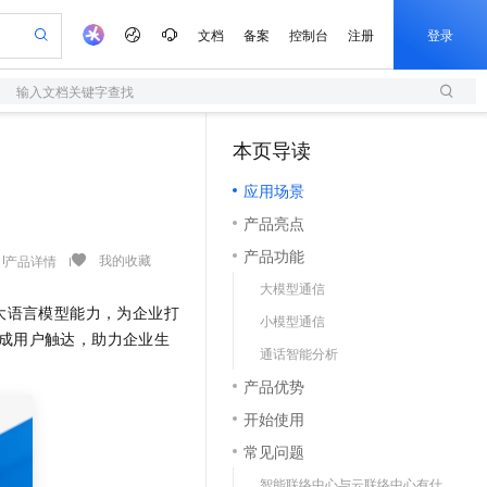
文档
备案
控制台
注册
登录
输入文档关键字查找
验
作计划
器
AI 活动
专业服务
服务伙伴合作计划
开发者社区
加入我们
服务平台百炼
阿里云 OPC 创新助力计划
本页导读
（1）
一站式生成采购清单，支持单品或批量购买
S
io：打造专属 AI 语音助手
S产品伙伴计划（繁花）
峰会
造的大模型服务与应用开发平台
轻量应用服务器
一句话生成原生可编辑精美 PPT 文稿
AI 生产力先锋
Al MaaS 服务伙伴赋能合作
域名
博文
Careers
至高可申请百万元
应用场景
性可伸缩的云计算服务
开启高性价比 AI 编程新体验
Qwen-Audio-3.0-Realtime 端到端实时语音角色扮演
输入一句话想法, 轻松生成专业的 PPT
先锋实践拓展 AI 生产力的边界
快速构建应用程序和网站，即刻迈出上云第一步
Token 补贴，五大权
计划
海大会
伙伴信用分合作计划
商标
问答
社会招聘
产品亮点
益加速 OPC 成功
S
eek-V4-Pro
数字证书管理服务（原SSL证书）
一键部署幻兽帕鲁游戏服务器
飞天发布时刻
HOT
划
备案
电子书
校园招聘
产品功能
pSeek-V4-Pro
视频创作，一键激活电商全链路生产力
全托管，含MySQL、PostgreSQL、SQL Server、MariaDB多引擎
实现全站HTTPS，呈现可信的WEB访问
一键购买专属联机服务器，轻松开启游戏
所见，即是所愿
我的收藏
产品详情
更多支持
划
公司注册
镜像站
大模型通信
视频生成
语音识别与合成
专属 QwenPaw
短信服务
漫剧工坊：一站式动画创作平台
AI 实训营
HOT
通信能力与大语言模型能力，为企业打
合作伙伴培训与认证
小模型通信
划
上云迁移
的智能体编程平台
站生成，高效打造优质广告素材
从聊天伙伴进化为能主动干活的本地数字员工
快速生产连贯的高质量长漫剧
从基础到进阶，Agent 创客手把手教你
国内短信简单易用，安全可靠，秒级触达，全球覆盖200+国家和地区。
e-1.1-T2V
Qwen3-TTS-Flash
完成用户触达，助力企业生
lScope
我要反馈
查询合作伙伴
通话智能分析
畅细腻的高质量视频
离线语音合成大模型，多语言方言自适应，低延迟高稳定
n Alibaba Cloud ISV 合作
代维服务
olarDB
建企业门户网站
大数据开发治理平台 DataWorks
10 分钟搭建微信、支付宝小程序
产品优势
创新加速
ope
登录合作伙伴管理后台
我要建议
站，无忧落地极速上线
以可视化方式快速构建移动和 PC 门户网站
100%兼容MySQL、PostgreSQL，兼容Oracle，支持集中和分布式
高效部署网站，快速应用到小程序
Data Agent 驱动的一站式 Data+AI 开发治理平台
e-1.1-I2V
Cosyvoice-V3-Flash
开始使用
安全
畅自然，细节丰富
高表现力语音合成大模型，语音克隆听感自然
我要投诉
上云场景组合购
伴
常见问题
边界网络安全防护产品
漫剧创作，剧本、分镜、视频高效生成
覆盖90%+业务场景，专享组合折扣价
2V
VPN
Fun-ASR
智能联络中心与云联络中心有什