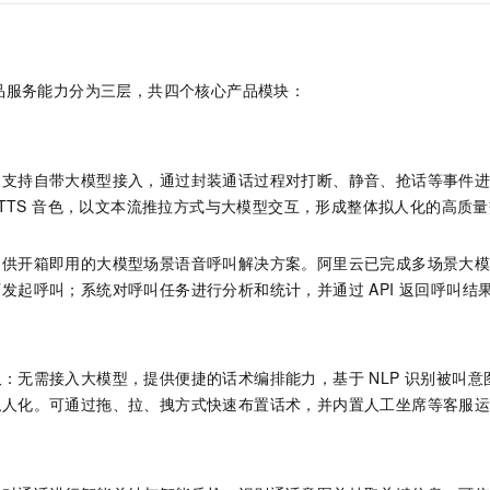
品服务能力分为三层，共四个核心产品模块：
：支持自带大模型接入，通过封装通话过程对打断、静音、抢话等事件
的 TTS 音色，以文本流推拉方式与大模型交互，形成整体拟人化的高质
。
提供开箱即用的大模型场景语音呼叫解决方案。阿里云已完成多场景大
发起呼叫；系统对呼叫任务进行分析和统计，并通过 API 返回呼叫结
人
：无需接入大模型，提供便捷的话术编排能力，基于 NLP 识别被叫
拟人化。可通过拖、拉、拽方式快速布置话术，并内置人工坐席等客服