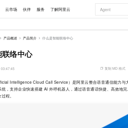
云市场
伙伴
服务
了解阿里云
AI 特惠
数据与 API
成为产品伙伴
企业增值服务
最佳实践
价格计算器
AI 场景体
基础软件
产品伙伴合
阿里云认证
市场活动
配置报价
大模型
产品概述
产品简介
什么是智能联络中心
自助选配和估算价格
新方式
域名与网站
睿译宝，AI翻译排版一步到位
智启 AI 普惠权益
产品生态集成认证中心
企业支持计划
云上春晚
千问官方 MaaS 平台，为开发者和 Agent 而生，新用户赠送 1 亿 + tokens 额度
云服务器 EC
Qwen Aud
AI Coding
阿里云Maa
2026 阿里云
为企业打
数据集
Windows
大模型认证
模型
NEW
NEW
交付可用成果
值低价云产品抢先购
提供智能易用的域名与建站服务
上传文档即自动完成翻译和格式还原
至高享 1亿+免费 tokens，加速 Al 应用落地
安全可靠、弹
智能编程，一键
能联络中心
产品生态伙伴
专家技术服务
云上奥运之旅
弹性计算合作
阿里云中企出
手机三要素
宝塔 Linux
全部认证
价格优势
有专属领域专家
对象存储 OSS
GLM-5.2：长任务时代开源旗舰模型
阿里云 OPC 创新助力计划
云数据库 RD
即刻拥有 DeepS
AI 电商营销
产品生态伙伴工作台
企业增值服务台
云栖战略参考
云存储合作计
云栖大会
身份实名认证
CentOS
训练营
推动算力普惠，释放技术红利
的大模型服务
最高返9万
多领域专家智能体,一键组建 AI 虚拟交付团队
至高百万元 Token 补贴，加速一人公司成长
稳定、安全、高性价比、高性能的云存储服务
真正可用的 1M 上下文,一次完成代码全链路开发
轻松解锁专属 Dee
从图文生成到
复制 MD 格式
 03:47:45
云上的中国
数据库合作计
活动全景
短信
Docker
图片和
站式影视创作平台
人工智能平台 PAI
Hermes Agent，打造自进化智能体
Token Plan 模型订阅计划
Qoder
5 分钟轻松部署
AI 广告创作
企业成长
大模型
NEW
信息公告
icial Intelligence Cloud Call Service）是阿里云整合语音
看见新力量
云网络合作计
OCR 文字识别
JAVA
级电脑
证享300元代金券
可视化编排打通从文字构思到成片全链路闭环
一站式AI开发、训练和推理服务
自主进化，持久记忆，越用越聪明
Qwen3.8-Max 首发尝鲜，限时加量 10 倍，夜间低至2折
面向真实软件
图文、视频一
Kimi-K3
HappyHors
统，支持企业快速搭建 AI 外呼机器人，通过语音通话快捷、高效地
NEW
魔搭 Mode
loud
服务实践
官网公告
Kimi 最新旗舰模型，长程编程与推理利器
让文字生成流
金融模力时刻
Salesforce O
版
全过程。
发票查验
全能环境
Qoder CN
Claude Code + GStack 打造工程团队
千问办公，限时限量积分加倍
云原生数据库 P
低代码高效构
AI 建站
NEW
作计划
计划
创新中心
魔搭 ModelSc
健康状态
让AI从“聊天伙伴”进化为能干活的“数字员工”
覆盖公网/内网、递归/权威、移动APP等全场景解析服务
安装技能 GStack，拥有专属 AI 工程团队
你的AI工作搭子，覆盖日常办公高频场景
基于千问大模型等，支持代码智能生成、研发智能问答
0 代码专业建
客户案例
天气预报查询
操作系统
Deepseek-v4-pro
HappyHors
态合作计划
态智能体模型
旗舰 MoE 大模型，百万上下文与顶尖推理能力
图生视频，流
Compute
同享
容器服务 Kubernetes 版 ACK
万小智 AI 建站低至 15元/月
云防火墙
AI 短剧/漫剧
快递物流查询
WordPress
成为服务伙
高校合作
式云数据仓库
点，立即开启云上创新
提供一站式管理容器应用的 K8s 服务
送.CN域名，送备案服务码
云原生的云上
AI助力短剧
GLM-5.2
Wan2.7-T
Ubuntu