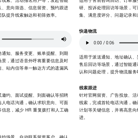
一个 AI 助手
即刻拥有 DeepSeek-R1 满血版
超强辅助，Bol
认、意向筛选、信息留资、预约跟进
研、投诉处理回访等场景，可
在企业官网、通讯软件中为客户提供 AI 客服
多种方案随心选，轻松解锁专属 DeepSeek
团队提升线索触达和初筛效率。
集、满意度评分、问题记录和
快递物流
动通知、服务变更、账单提醒、到期
适用于派送通知、地址确认、
场景，通过语音外呼将重要信息及时
售后回访等场景，通过智能通
信、站内信等单一触达方式的遗漏风
认和问题处理，提升物流服务
线索跟进
试邀约、面试提醒、到面确认等招聘
针对官网留资、广告投放、活
选人电话沟通，确认求职意向、可面
线索，完成首轮电话沟通，确
信息，减少 HR 重复拨打和人工确
计划等关键信息，并将高意向
进。
预约场景，自动联系留资客户，确认