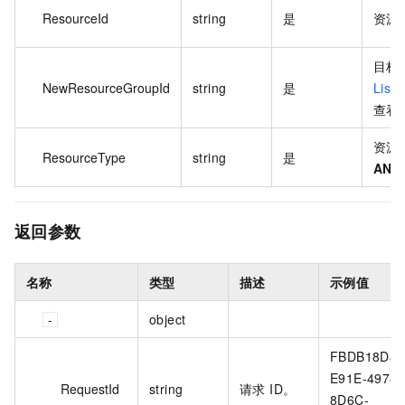
ResourceId
string
是
资源 
目标
NewResourceGroupId
string
是
List
查看
资源
ResourceType
string
是
ANY
返回参数
名称
类型
描述
示例值
object
FBDB18D8-
E91E-4978-
RequestId
string
请求 ID。
8D6C-