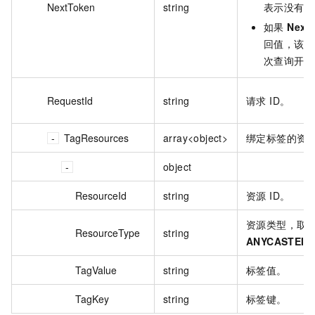
NextToken
string
表示没有下
如果
Next
回值，该取
次查询开始
RequestId
string
请求 ID。
TagResources
array<object>
绑定标签的资
object
ResourceId
string
资源 ID。
资源类型，取
ResourceType
string
ANYCASTEIP
TagValue
string
标签值。
TagKey
string
标签键。