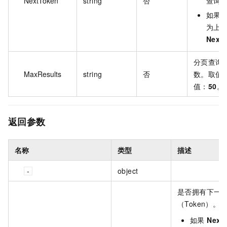
NextToken
string
否
查询
如果
为上一
Next
分页查询
MaxResults
string
否
数。取值
值：
50
。
返回参数
名称
类型
描述
object
是否拥有下一
（Token）。
如果
Next