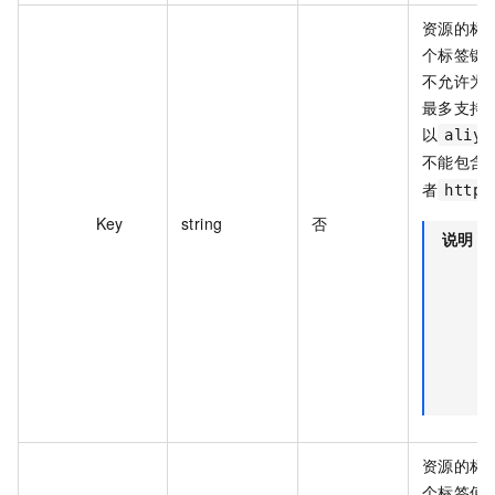
资源的标签
个标签键
不允许为
最多支持 
以
aliyu
不能包含
者
https
Key
string
否
说明
T
资源的标签
个标签值