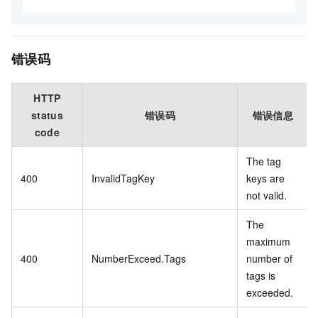
错误码
HTTP
status
错误码
错误信息
code
The tag
400
InvalidTagKey
keys are
not valid.
The
maximum
400
NumberExceed.Tags
number of
tags is
exceeded.