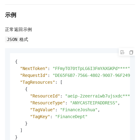
示例
正常返回示例
格式
JSON
{
"NextToken"
:
"FFmyTO70tTpLG6I3FmYAXGKPd****"
,
"RequestId"
:
"DE65F6B7-7566-4802-9007-96F2494AC5
"TagResources"
:
[
{
"ResourceId"
:
"aeip-2zeerraiwb7ujsxdc****"
,
"ResourceType"
:
"ANYCASTEIPADDRESS"
,
"TagValue"
:
"FinanceJoshua"
,
"TagKey"
:
"FinanceDept"
}
]
}