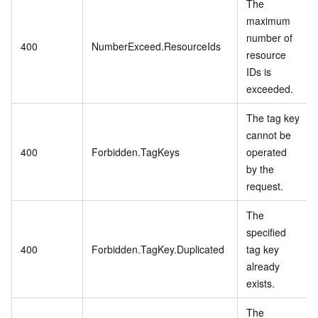
The
maximum
number of
400
NumberExceed.ResourceIds
resource
IDs is
exceeded.
The tag key
cannot be
400
Forbidden.TagKeys
operated
by the
request.
The
specified
400
Forbidden.TagKey.Duplicated
tag key
already
exists.
The