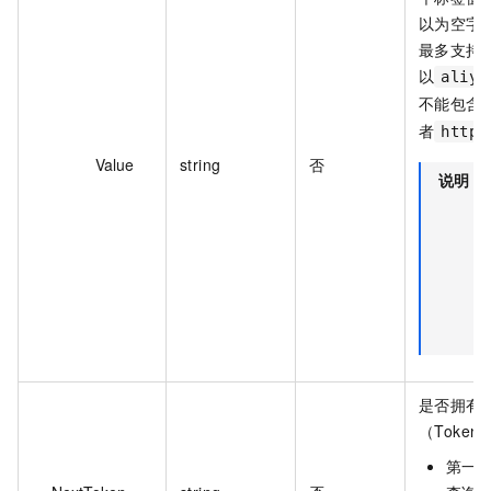
以为空字
最多支持 
以
aliyu
不能包含
者
https
Value
string
否
说明
T
是否拥有
（Toke
第一