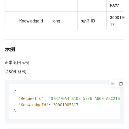
B872
30001905
KnowledgeId
long
知识 ID
17
示例
正常返回示例
格式
JSON
{
"RequestId"
:
"07B270A4-61D8-57F6-A609-A3C216CFB8
"KnowledgeId"
:
30001905617
}