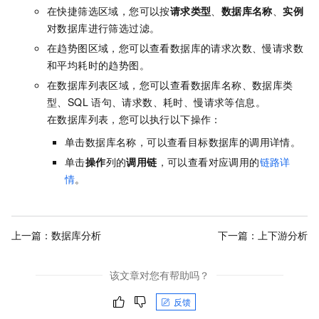
在快捷筛选区域，您可以按
请求类型
、
数据库名称
、
实例
对数据库进行筛选过滤。
在趋势图区域，您可以查看数据库的请求次数、慢请求数
和平均耗时的趋势图。
在数据库列表区域，您可以查看数据库名称、数据库类
型、SQL
语句、请求数、耗时、慢请求等信息。
在数据库列表，您可以执行以下操作：
单击数据库名称，可以查看目标数据库的调用详情。
单击
操作
列的
调用链
，可以查看对应调用的
链路详
情
。
上一篇：
数据库分析
下一篇：
上下游分析
该文章对您有帮助吗？
反馈