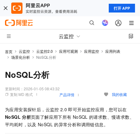
打开 APP
云监控
云监控
云监控2.0
应用可观测
应用监控
应用列表
首页
场景化分析
NoSQL分析
NoSQL分析
更新时间：
2026-01-05 08:43:32
复制 MD 格式
我的收藏
产品详情
为应用安装探针后，云监控
2.0
即可开始监控应用，您可以在
NoSQL
分析
页面了解应用下所有
NoSQL
的请求数、慢请求数、
平均耗时，以及
NoSQL
的异常分析和调用链信息。