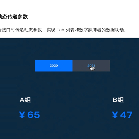
服务生态伙伴
视觉 Coding、空间感知、多模态思考等全面升级
1M上下文，专为长程任务能力而生
云工开物
企业应用
Night Plan 支持 Qwen 3.8-Max
AI 办公
NEW
Red Hat
30+ 款产品免费体验
夜间 5 折，Qwen/Meoo/TokenPlan 客户专享
AI智能应用
科研合作
动态传递参数
ERP
堂（旗舰版）
SUSE
智能客服
AI 应用构建
大模型原生
CRM
据接口时传递动态参数，实现
Tab
列表和数字翻牌器的数据联动。
2个月
自动承接线索
建站小程序
Qoder
大模型服务平台百炼-应用模版
OA 办公系统
HOT
NEW
面向真实软件
个人版上线、团队版降价；千问3.8-Max首发发尝鲜
丰富多元化的应用模版和解决方案
力提升
财税管理
模板建站
万有无界
大模型服务平台百炼-智能体
400电话
定制建站
的模型效果
灵活可视化地构建企业级 Agent
方案
广告营销
模板小程序
秒悟
人工智能平台 PAI
定制小程序
云端极速 AI 
新一代 AI 视频生成模型，深度适配广告营销等场景
AI Native 的算法工程平台，一站式完成建模、训练、推理服务部署
APP 开发
建站系统
AI 应用
10分钟微调：让0.6B模型媲美235B模型
多模态数据信
依托云原生高可用架构,实现Dify私有化部署
用1%尺寸在特定领域达到大模型90%以上效果