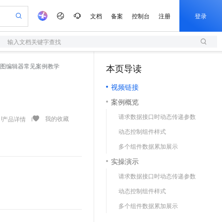
文档
备案
控制台
注册
登录
输入文档关键字查找
验
作计划
器
AI 活动
专业服务
服务伙伴合作计划
开发者社区
加入我们
服务平台百炼
阿里云 OPC 创新助力计划
图编辑器常见案例教学
本页导读
（1）
一站式生成采购清单，支持单品或批量购买
S
io：打造专属 AI 语音助手
S产品伙伴计划（繁花）
峰会
造的大模型服务与应用开发平台
轻量应用服务器
一句话生成原生可编辑精美 PPT 文稿
AI 生产力先锋
Al MaaS 服务伙伴赋能合作
域名
博文
Careers
至高可申请百万元
视频链接
性可伸缩的云计算服务
开启高性价比 AI 编程新体验
Qwen-Audio-3.0-Realtime 端到端实时语音角色扮演
输入一句话想法, 轻松生成专业的 PPT
先锋实践拓展 AI 生产力的边界
快速构建应用程序和网站，即刻迈出上云第一步
Token 补贴，五大权
计划
海大会
伙伴信用分合作计划
商标
问答
社会招聘
案例概览
益加速 OPC 成功
S
eek-V4-Pro
数字证书管理服务（原SSL证书）
一键部署幻兽帕鲁游戏服务器
飞天发布时刻
HOT
划
备案
电子书
校园招聘
请求数据接口时动态传递参数
pSeek-V4-Pro
视频创作，一键激活电商全链路生产力
全托管，含MySQL、PostgreSQL、SQL Server、MariaDB多引擎
实现全站HTTPS，呈现可信的WEB访问
一键购买专属联机服务器，轻松开启游戏
所见，即是所愿
我的收藏
产品详情
更多支持
划
公司注册
镜像站
动态控制组件样式
视频生成
语音识别与合成
专属 QwenPaw
短信服务
漫剧工坊：一站式动画创作平台
AI 实训营
HOT
合作伙伴培训与认证
多个组件数据累加展示
划
上云迁移
的智能体编程平台
站生成，高效打造优质广告素材
从聊天伙伴进化为能主动干活的本地数字员工
快速生产连贯的高质量长漫剧
从基础到进阶，Agent 创客手把手教你
国内短信简单易用，安全可靠，秒级触达，全球覆盖200+国家和地区。
e-1.1-T2V
Qwen3-TTS-Flash
lScope
我要反馈
查询合作伙伴
实操演示
畅细腻的高质量视频
离线语音合成大模型，多语言方言自适应，低延迟高稳定
n Alibaba Cloud ISV 合作
代维服务
olarDB
建企业门户网站
大数据开发治理平台 DataWorks
10 分钟搭建微信、支付宝小程序
请求数据接口时动态传递参数
创新加速
ope
登录合作伙伴管理后台
我要建议
站，无忧落地极速上线
以可视化方式快速构建移动和 PC 门户网站
100%兼容MySQL、PostgreSQL，兼容Oracle，支持集中和分布式
高效部署网站，快速应用到小程序
Data Agent 驱动的一站式 Data+AI 开发治理平台
e-1.1-I2V
Cosyvoice-V3-Flash
动态控制组件样式
安全
畅自然，细节丰富
高表现力语音合成大模型，语音克隆听感自然
我要投诉
上云场景组合购
伴
多个组件数据累加展示
边界网络安全防护产品
漫剧创作，剧本、分镜、视频高效生成
覆盖90%+业务场景，专享组合折扣价
2V
VPN
Fun-ASR