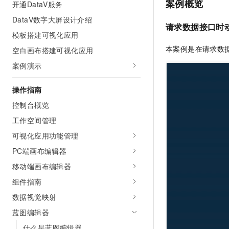
案例概览
开通DataV服务
AI 产品 免费试用
网络
安全
云开发大赛
Tableau 订阅
DataV数字大屏设计介绍
1亿+ 大模型 tokens 和 
请求数据接口时
可观测
入门学习赛
中间件
AI空中课堂在线直播课
模板搭建可视化应用
140+云产品 免费试用
大模型服务
本案例是在请求数
空白画布搭建可视化应用
上云与迁云
产品新客免费试用，最长1
数据库
生态解决方案
案例演示
千问AI平台-Token Plan
企业出海
大模型ACA认证体验
大数据计算
助力企业全员 AI 认知与能
行业生态解决方案
操作指南
政企业务
媒体服务
千问AI平台-模型体验
开发者生态解决方案
控制台概览
在线体验全尺寸、多种模态
企业服务与云通信
工作空间管理
AI 开发和 AI 应用解决
Happy 系列大模型
可视化应用功能管理
域名与网站
PC端画布编辑器
终端用户计算
移动端画布编辑器
Serverless
大模型解决方案
组件指南
数据视觉映射
开发工具
快速部署 Dify，高效搭建 
蓝图编辑器
迁移与运维管理
什么是蓝图编辑器