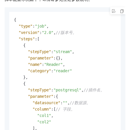
{
"type"
:
"job"
,
"version"
:
"2.0"
,
//版本号。
"steps"
:
[
{
"stepType"
:
"stream"
,
"parameter"
:
{
}
,
"name"
:
"Reader"
,
"category"
:
"reader"
}
,
{
"stepType"
:
"postgresql"
,
//插件名。
"parameter"
:
{
"datasource"
:
""
,
//数据源。
"column"
:
[
// 字段。
"col1"
,
"col2"
]
,