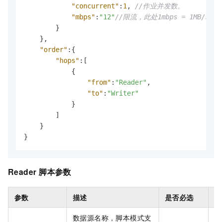
"concurrent"
:
1
,
//作业并发数。
"mbps"
:
"12"
//限流，此处1mbps = 1MB/s。
}
}
,
"order"
:
{
"hops"
:
[
{
"from"
:
"Reader"
,
"to"
:
"Writer"
}
]
}
}
Reader
脚本参数
参数
描述
是否必选
默
数据源名称，脚本模式支