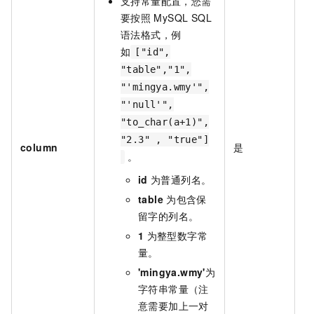
支持常量配置，您需
要按照
MySQL SQL
语法格式，例
如
["id",
"table","1",
"'mingya.wmy'",
"'null'",
"to_char(a+1)",
"2.3" , "true"]
column
是
无
。
id
为普通列名。
table
为包含保
留字的列名。
1
为整型数字常
量。
'mingya.wmy'
为
字符串常量（注
意需要加上一对