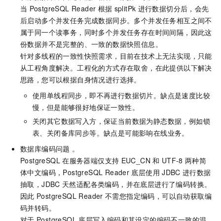
当
PostgreSQL Reader
根据
splitPk
进行数据切分后，会先
后启动多个并发任务完成数据同步。多个并发任务相互之间不
属于同一个读事务，同时多个并发任务存在时间间隔，因此这
份数据并不是完整的、一致的数据快照信息。
针对多线程的一致性快照需求，目前在技术上无法实现，只能
从工程角度解决。工程化的方式存在取舍，在此提供以下解决
思路，您可以根据自身情况进行选择。
使用单线程同步，即不再进行数据切片。缺点是速度比较
慢，但是能够很好地保证一致性。
关闭其它数据写入方，保证当前数据为静态数据，例如锁
表、关闭备库同步等。缺点是可能影响在线业务。
数据库编码问题 。
PostgreSQL
在服务器端仅支持
EUC_CN
和
UTF-8
两种简
体中文编码，PostgreSQL Reader
底层使用
JDBC
进行数据
抽取，JDBC
天然适配各类编码，并在底层进行了编码转换。
因此
PostgreSQL Reader
不需您指定编码，可以自动获取编
码并转码。
对于
PostgreSQL
底层写入编码和其设定的编码不一致的混