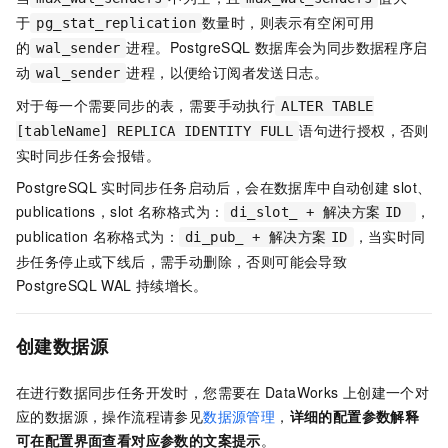
于
数量时，则表示有空闲可用
pg_stat_replication
的
进程。PostgreSQL
数据库会为同步数据程序启
wal_sender
动
进程，以便给订阅者发送日志。
wal_sender
对于每一个需要同步的表，需要手动执行
ALTER TABLE
语句进行授权，否则
[tableName] REPLICA IDENTITY FULL
实时同步任务会报错。
PostgreSQL
实时同步任务启动后，会在数据库中自动创建
slot、
publications，slot
名称格式为：
，
di_slot_ + 解决方案
ID
publication
名称格式为：
，当实时同
di_pub_ + 解决方案
ID
步任务停止或下线后，需手动删除，否则可能会导致
PostgreSQL WAL
持续增长。
创建数据源
在进行数据同步任务开发时，您需要在
DataWorks
上创建一个对
应的数据源，操作流程请参见
数据源管理
，
详细的配置参数解释
可在配置界面查看对应参数的文案提示
。