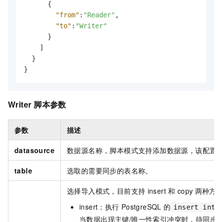
{
"from"
:
"Reader"
,
"to"
:
"Writer"
}
]
}
}
Writer
脚本参数
参数
描述
datasource
数据源名称，脚本模式支持添加数据源，该配置
table
选取的需要同步的表名称。
选择导入模式，目前支持
insert
和
copy
两种方
insert
：执行
PostgreSQL
的
insert into
当数据出现主键/唯一性索引冲突时，待同步