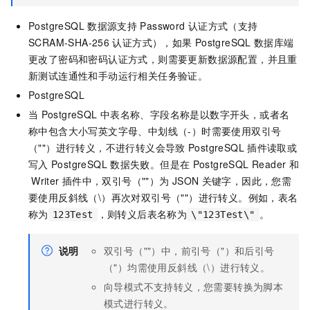
PostgreSQL
数据源支持
Password
认证方式（支持
SCRAM-SHA-256
认证方式），如果
PostgreSQL
数据库端
更改了密码和密码认证方式，则需要更新数据源配置，并且重
新测试连通性和手动运行相关任务验证。
PostgreSQL
当
PostgreSQL
中表名称、字段名称是以数字开头，或者名
称中包含大小写英文字母、中划线（-）时需要使用双引号
（""）进行转义，不进行转义会导致
PostgreSQL
插件读取或
写入
PostgreSQL
数据失败。但是在
PostgreSQL Reader
和
Writer
插件中，双引号（""）为
JSON
关键字，因此，您需
要使用反斜线（\）再次对双引号（""）进行转义。例如，表名
称为
，则转义后表名称为
。
123Test
\"123Test\"
说明
双引号（""）中，前引号（"）和后引号
（"）均需使用反斜线（\）进行转义。
向导模式不支持转义，您需要转换为脚本
模式进行转义。