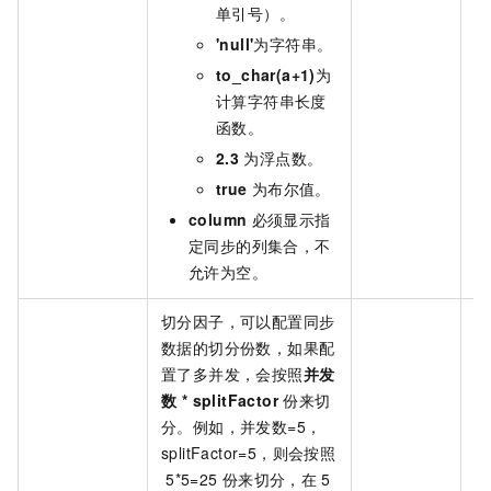
单引号）。
'null'
为字符串。
to_char(a+1)
为
计算字符串长度
函数。
2.3
为浮点数。
true
为布尔值。
column
必须显示指
定同步的列集合，不
允许为空。
切分因子，可以配置同步
数据的切分份数，如果配
置了多并发，会按照
并发
数 * splitFactor
份来切
分。例如，并发数=5，
splitFactor=5，则会按照
5*5=25
份来切分，在
5