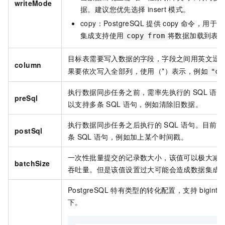
writeMode
据。建议您优先选择
insert
模式。
copy
：PostgreSQL
提供
copy
命令，用于表
集成支持使用
将数据加载到表
copy from
目标表需要写入数据的字段，字段之间用英文逗
column
果要依次写入全部列，使用（*）表示，例如
"co
执行数据同步任务之前，需率先执行的
SQL
语句
preSql
以支持多条
SQL
语句，例如清除旧数据。
执行数据同步任务之后执行的
SQL
语句。目前向
postSql
条
SQL
语句，例如加上某个时间戳。
一次性批量提交的记录数大小，该值可以极大减
batchSize
吞吐量。但是该值设置过大可能会造成数据集成
PostgreSQL
特有类型的转化配置，支持
bigint[
下。