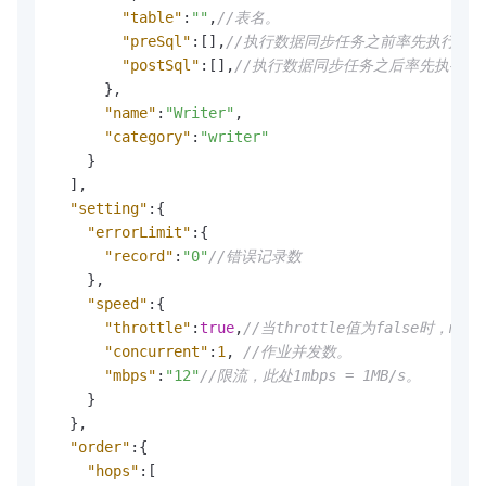
"table"
:
""
,
//表名。
"preSql"
:
[
]
,
//执行数据同步任务之前率先执行的S
"postSql"
:
[
]
,
//执行数据同步任务之后率先执行的S
}
,
"name"
:
"Writer"
,
"category"
:
"writer"
}
]
,
"setting"
:
{
"errorLimit"
:
{
"record"
:
"0"
//错误记录数
}
,
"speed"
:
{
"throttle"
:
true
,
//当throttle值为false时，
"concurrent"
:
1
,
//作业并发数。
"mbps"
:
"12"
//限流，此处1mbps = 1MB/s。
}
}
,
"order"
:
{
"hops"
:
[