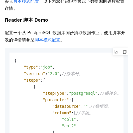
参见
脚本模式配置
，以下为您介绍脚本模式下数据源的参数配置
详情。
Reader
脚本
Demo
配置一个从
PostgreSQL
数据库同步抽取数据作业，使用脚本开
发的详情请参见
脚本模式配置
。
{
"type"
:
"job"
,
"version"
:
"2.0"
,
//版本号。
"steps"
:
[
{
"stepType"
:
"postgresql"
,
//插件名。
"parameter"
:
{
"datasource"
:
""
,
//数据源。
"column"
:
[
//字段。
"col1"
,
"col2"
]
,