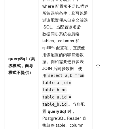
where
配置项不足以描述
所筛选的条件，您可以通
过该配置项来自定义筛选
SQL。当配置该项后，
数据同步系统会忽略
tables、columns
和
splitPk
配置项，直接使
用该配置的内容筛选数
querySql（高
据。例如需要进行多表
级模式，向导
否
无
JOIN
后同步数据，使
模式不提供）
用
select a,b from
table_a join
table_b on
table_a.id =
。当您配
table_b.id
置
querySql
时，
PostgreSQL Reader
直
接忽略
table、column