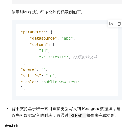
使用脚本模式进行转义的代码示例如下。
"parameter"
:
{
"datasource"
:
"abc"
,
"column"
:
[
"id"
,
"\"123Test\""
,
//添加转义符
]
,
"where"
:
""
,
"splitPk"
:
"id"
,
"table"
:
"public.wpw_test"
}
,
暂不支持基于唯一索引直接更新写入到
Postgres
数据源，建
议先将数据写入临时表，再通过
操作来完成更新。
RENAME
实时读