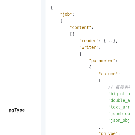
{
"job"
:
{
"content"
:
[
{
"reader"
:
{
...
}
,
"writer"
:
{
"parameter"
:
{
"column"
:
[
// 目标表字
"bigint_arr
"double_arr
"text_arr"
,
pgType
"jsonb_obj"
"json_obj"
]
,
"pgType"
: