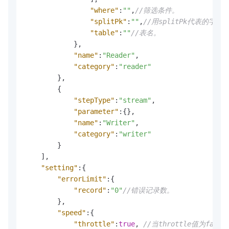
"where"
:
""
,
//筛选条件。
"splitPk"
:
""
,
//用splitPk代表的
"table"
:
""
//表名。
}
,
"name"
:
"Reader"
,
"category"
:
"reader"
}
,
{
"stepType"
:
"stream"
,
"parameter"
:
{
}
,
"name"
:
"Writer"
,
"category"
:
"writer"
}
]
,
"setting"
:
{
"errorLimit"
:
{
"record"
:
"0"
//错误记录数。
}
,
"speed"
:
{
"throttle"
:
true
,
//当throttle值为fa