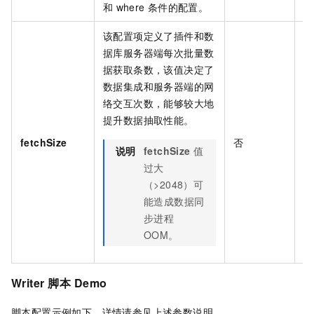
和
where
条件的配置。
该配置项定义了插件和数
据库服务器端每次批量数
据获取条数，该值决定了
数据集成和服务器端的网
络交互次数，能够较大地
提升数据抽取性能。
fetchSize
否
5
说明
fetchSize
值
过大
（>2048）可
能造成数据同
步进程
OOM。
Writer
脚本
Demo
脚本配置示例如下，详情请参见上述参数说明。