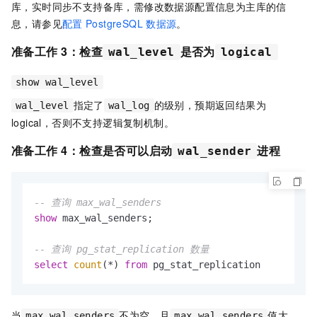
库，实时同步不支持备库，需修改数据源配置信息为主库的信
息，请参见
配置
PostgreSQL
数据源
。
准备工作
3：检查
是否为
wal_level
logical
show wal_level
指定了
的级别，预期返回结果为
wal_level
wal_log
logical，否则不支持逻辑复制机制。
准备工作
4：检查是否可以启动
进程
wal_sender
-- 查询 max_wal_senders
show
 max_wal_senders;

-- 查询 pg_stat_replication 数量
select
count
(
*
) 
from
 pg_stat_replication
当
不为空，且
值大
max_wal_senders
max_wal_senders