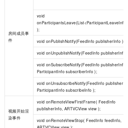
void
onParticipantsLeave(List<ParticipantLeaveInfo>
);
房间成员事
件
void onPublishNotify(FeedInfo publisherInfo );
void onUnpublishNotify(FeedInfo publisherInfo )
void onSubscribeNotify(FeedInfo publisherInfo,
ParticipantInfo subscriberInfo );
void onUnsubscribeNotify(FeedInfo publisherInf
ParticipantInfo subscribeInfo );
void onRemoteViewFirstFrame( FeedInfo
publisherInfo, ARTVCView view );
视频开始渲
染事件
void onRemoteViewStop( FeedInfo feedInfo,
ARTVCView view );