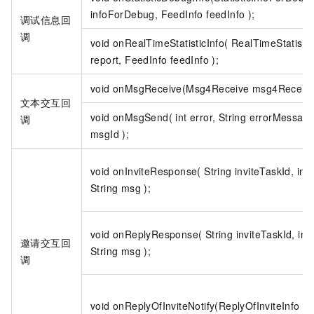
infoForDebug, FeedInfo feedInfo );
调试信息回
调
void onRealTimeStatisticInfo( RealTimeStatisti
report, FeedInfo feedInfo );
void onMsgReceive(Msg4Receive msg4Receive
文本交互回
void onMsgSend( int error, String errorMessage
调
msgId );
void onInviteResponse( String inviteTaskId, int 
String msg );
void onReplyResponse( String inviteTaskId, int
邀请交互回
String msg );
调
void onReplyOfInviteNotify(ReplyOfInviteInfo re