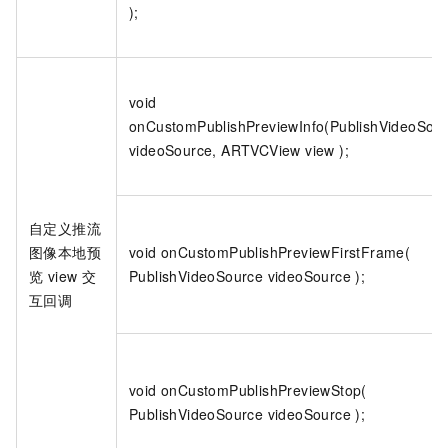
);
void
onCustomPublishPreviewInfo(PublishVideoSou
videoSource, ARTVCView view );
自定义推流
图像本地预
void onCustomPublishPreviewFirstFrame(
览 view 交
PublishVideoSource videoSource );
互回调
void onCustomPublishPreviewStop(
PublishVideoSource videoSource );