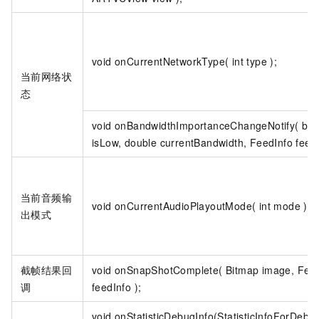
void onCurrentNetworkType( int type );
当前网络状
态
void onBandwidthImportanceChangeNotify( bo
isLow, double currentBandwidth, FeedInfo feedI
当前音频输
void onCurrentAudioPlayoutMode( int mode );
出模式
截帧结果回
void onSnapShotComplete( Bitmap image, Fee
调
feedInfo );
void onStatisticDebugInfo(StatisticInfoForDebu