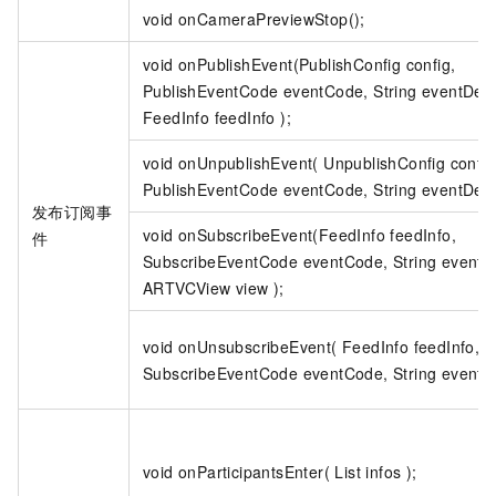
void onCameraPreviewStop();
void onPublishEvent(PublishConfig config,
PublishEventCode eventCode, String eventDetai
FeedInfo feedInfo );
void onUnpublishEvent( UnpublishConfig config
PublishEventCode eventCode, String eventDetai
发布订阅事
void onSubscribeEvent(FeedInfo feedInfo,
件
SubscribeEventCode eventCode, String eventDe
ARTVCView view );
void onUnsubscribeEvent( FeedInfo feedInfo,
SubscribeEventCode eventCode, String eventDet
void onParticipantsEnter( List infos );