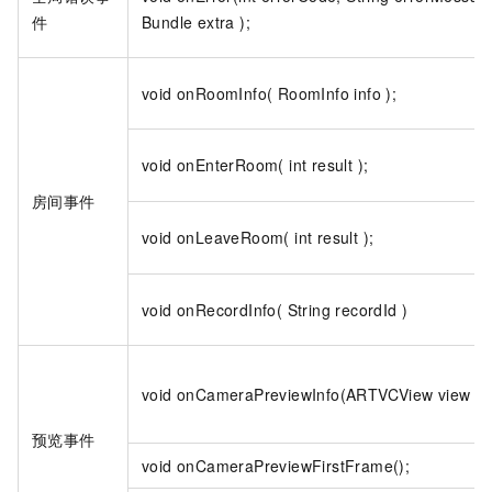
件
Bundle extra );
void onRoomInfo( RoomInfo info );
void onEnterRoom( int result );
房间事件
void onLeaveRoom( int result );
void onRecordInfo( String recordId )
void onCameraPreviewInfo(ARTVCView view );
预览事件
void onCameraPreviewFirstFrame();