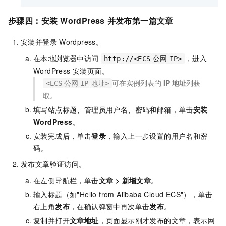
步骤四：安装
WordPress
并发布第一篇文章
安装并登录
Wordpress。
在本地浏览器中访问
，进入
http://<ECS
公网
IP>
WordPress 安装页面。
可在实例列表的
IP
地址
列获
<ECS
公网
IP
地址>
取。
填写站点标题、管理员用户名、密码和邮箱，单击
安装
WordPress
。
安装完成后，单击
登录
，输入上一步设置的用户名和密
码。
发布文章验证访问。
在左侧导航栏，单击
文章
>
新增文章
。
输入标题（如"Hello from Alibaba Cloud ECS"），单击
右上角
发布
，在确认弹窗中再次单击
发布
。
复制并打开
文章地址
，页面显示刚才发布的文章，表示网