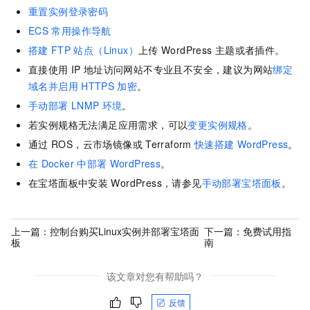
重置实例登录密码
ECS
常用操作导航
搭建
FTP
站点（Linux）
上传
WordPress
主题或者插件。
直接使用
IP
地址访问网站不专业且不安全，建议为网站
绑定
域名并启用
HTTPS
加密
。
手动部署
LNMP
环境
。
若实例规格无法满足应用需求，可以
变更实例规格
。
通过
ROS，云市场镜像或
Terraform
快速搭建
WordPress
。
在
Docker
中部署
WordPress
。
在宝塔面板中安装
WordPress，请参见
手动部署宝塔面板
。
上一篇：
控制台购买Linux实例并部署宝塔面
下一篇：
免费试用指
板
南
该文章对您有帮助吗？
反馈