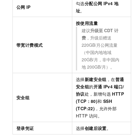
勾选
分配公网 IPv4 地
公网
IP
址
。
按使用流量
建议
升级至
CDT
计
费
，升级后赠送
带宽计费模式
220GB/月公网流量
（中国内地地域
20GB/月，非中国内
地
200GB/月）。
选择
新建安全组
，在
普通
安全组
的
开通
IPv4
端口/
协议
处，新增勾选
HTTP
安全组
(TCP：80)
和
SSH
(TCP:22)
，允许外部
HTTP
访问。
登录凭证
选择
创建后设置
。