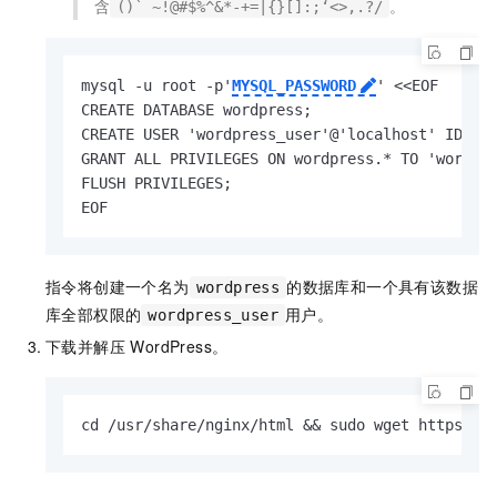
含
。
()` ~!@#$%^&*-+=|{}[]:;‘<>,.?/
mysql -u root -p'
MYSQL_PASSWORD
' <<EOF

CREATE DATABASE wordpress;

CREATE USER 'wordpress_user'@'localhost' IDENT
GRANT ALL PRIVILEGES ON wordpress.* TO 'wordpre
FLUSH PRIVILEGES;

EOF
指令将创建一个名为
的数据库和一个具有该数据
wordpress
库全部权限的
用户。
wordpress_user
下载并解压 WordPress。
cd /usr/share/nginx/html && sudo wget https://