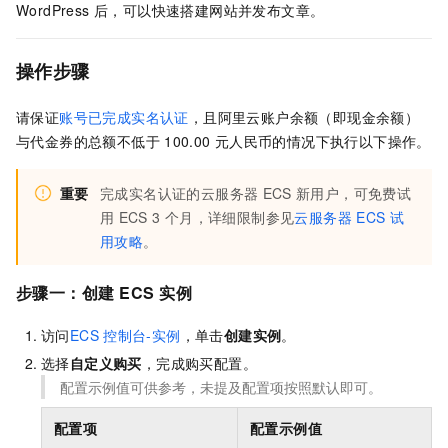
WordPress 后，可以快速搭建网站并发布文章。
操作步骤
请保证
账号已完成实名认证
，且阿里云账户余额（即现金余额）
与代金券的总额不低于
100.00
元人民币
的情况下执行以下操作。
重要
完成实名认证的云服务器
ECS
新用户，可免费试
用
ECS 3
个月，详细限制参见
云服务器
ECS
试
用攻略
。
步骤一：创建
ECS
实例
访问
ECS
控制台-实例
，单击
创建实例
。
选择
自定义购买
，完成购买配置。
配置示例值可供参考，未提及配置项按照默认即可。
配置项
配置示例值