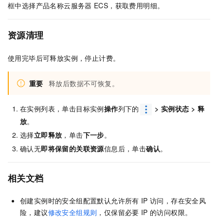
框中选择产品名称云服务器
ECS，获取费用明细。
资源清理
使用完毕后可释放实例，停止计费。
重要
释放后数据不可恢复。
在实例列表，单击目标实例
操作
列下的
>
实例状态
>
释
放
。
选择
立即释放
，单击
下一步
。
确认无
即将保留的关联资源
信息后，单击
确认
。
相关文档
创建实例时的安全组配置默认允许所有
IP
访问，存在安全风
险，建议
修改安全组规则
，仅保留必要
IP
的访问权限。