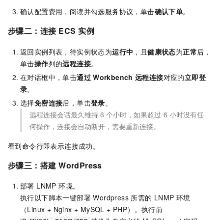
确认配置费用，阅读并勾选服务协议，单击
确认下单
。
步骤二：连接
ECS
实例
返回实例列表，待实例状态为
运行中
，且
健康状态
为
正常
后，
单击
操作
列的
远程连接
。
在对话框中，单击
通过
Workbench
远程连接
对应的
立即登
录
。
选择
免密连接
后，单击
登录
。
远程连接会话最久维持
6
个小时，如果超过
6
小时没有任
何操作，连接会自动断开，需要重新连接。
看到命令行即表示连接成功。
步骤三：搭建
WordPress
部署 LNMP 环境。
执行以下脚本一键部署 Wordpress 所需的 LNMP 环境
（Linux + Nginx + MySQL + PHP）。执行前