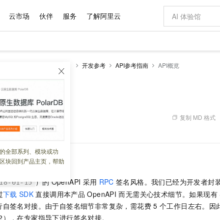
云市场
伙伴
服务
了解阿里云
AI 特惠
数据与 API
成为产品伙伴
企业增值服务
最佳实践
价格计算器
AI 场景体
基础软件
产品伙伴合
阿里云认证
市场活动
配置报价
大模型
全站加速 DCDN（经典）
开发参考
API参考指南
API概览
自助选配和估算价格
新方式
域名与网站
睿译宝，AI翻译排版一步到位
智启 AI 普惠权益
产品生态集成认证中心
企业支持计划
云上春晚
千问官方 MaaS 平台，为开发者和 Agent 而生，新用户赠送 1 亿 + tokens 额度
云服务器 EC
Qwen Aud
AI Coding
阿里云Maa
2026 阿里云
为企业打
数据集
Windows
大模型认证
模型
NEW
NEW
交付可用成果
值低价云产品抢先购
提供智能易用的域名与建站服务
上传文档即自动完成翻译和格式还原
至高享 1亿+免费 tokens，加速 Al 应用落地
安全可靠、弹
智能编程，一键
产品生态伙伴
专家技术服务
云上奥运之旅
弹性计算合作
阿里云中企出
手机三要素
宝塔 Linux
全部认证
价格优势
有专属领域专家
对象存储 OSS
GLM-5.2：长任务时代开源旗舰模型
阿里云 OPC 创新助力计划
云数据库 RD
即刻拥有 DeepS
AI 电商营销
产品生态伙伴工作台
企业增值服务台
云栖战略参考
云存储合作计
云栖大会
身份实名认证
CentOS
训练营
推动算力普惠，释放技术红利
的大模型服务
最高返9万
多领域专家智能体,一键组建 AI 虚拟交付团队
至高百万元 Token 补贴，加速一人公司成长
稳定、安全、高性价比、高性能的云存储服务
真正可用的 1M 上下文,一次完成代码全链路开发
轻松解锁专属 Dee
从图文生成到
复制 MD 格式
 14:18:54
云上的中国
数据库合作计
活动全景
短信
Docker
图片和
站式影视创作平台
人工智能平台 PAI
Hermes Agent，打造自进化智能体
Token Plan 模型订阅计划
Qoder
5 分钟轻松部署
AI 广告创作
企业成长
大模型
NEW
信息公告
看见新力量
云网络合作计
OCR 文字识别
JAVA
级电脑
证享300元代金券
可视化编排打通从文字构思到成片全链路闭环
一站式AI开发、训练和推理服务
自主进化，持久记忆，越用越聪明
Qwen3.8-Max 首发尝鲜，限时加量 10 倍，夜间低至2折
面向真实软件
图文、视频一
的全部系列、模块或功
Kimi-K3
HappyHors
NEW
魔搭 Mode
语言预置
SDK
loud
服务实践
官网公告
区块回到产品主页，帮助
Kimi 最新旗舰模型，长程编程与推理利器
让文字生成流
金融模力时刻
Salesforce O
版
发票查验
全能环境
Qoder CN
Claude Code + GStack 打造工程团队
千问办公，限时限量积分加倍
云原生数据库 P
低代码高效构
AI 建站
NEW
作计划
计划
创新中心
魔搭 ModelSc
健康状态
让AI从“聊天伙伴”进化为能干活的“数字员工”
覆盖公网/内网、递归/权威、移动APP等全场景解析服务
安装技能 GStack，拥有专属 AI 工程团队
你的AI工作搭子，覆盖日常办公高频场景
基于千问大模型等，支持代码智能生成、研发智能问答
0 代码专业建
客户案例
）的
OpenAPI
采用
RPC
签名风格。我们已经为开发者封
天气预报查询
操作系统
Deepseek-v4-pro
HappyHors
18-01-15
态合作计划
态智能体模型
旗舰 MoE 大模型，百万上下文与顶尖推理能力
图生视频，流
过
下载
SDK
直接调用本产品
OpenAPI
而无需关心技术细节。如果现有
Compute
同享
容器服务 Kubernetes 版 ACK
万小智 AI 建站低至 15元/月
云防火墙
AI 短剧/漫剧
快递物流查询
WordPress
成为服务伙
高校合作
行自签名对接。由于自签名细节非常复杂，需花费 5
个工作日左右。因
式云数据仓库
点，立即开启云上创新
提供一站式管理容器应用的 K8s 服务
送.CN域名，送备案服务码
云原生的云上
AI助力短剧
GLM-5.2
Wan2.7-T
Ubuntu
1692），在专家指导下进行签名对接。