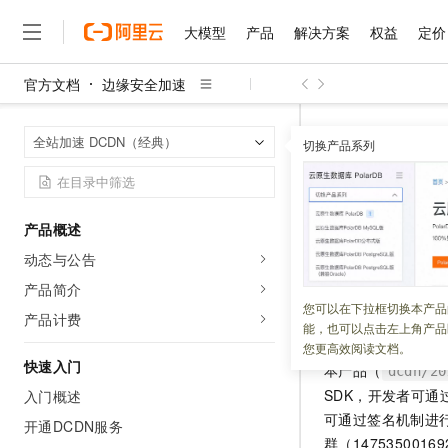
大模型
产品
解决方案
权益
定价
官方文档
边缘安全加速
大模型
产品
解决方案
权益
定价
云市场
伙伴
服务
了解阿里云
精选产品
精选解决方案
普惠上云
产品定价
精选商城
成为销售伙伴
售前咨询
为什么选择阿里云
千问AI平台
边缘安全加速
首页
全站加速 DCDN（经典）
了解云产品的定价详情
切换产品系列
大模型服务平台百炼
千问办公，解锁你的工作
普惠上云 官方力荐
分销伙伴
在线服务
网站建设
什么是云计算
大
大模型服务与应用平台
企业级Agent产品，直接
云服务器38元/年起，超
API概览
咨询伙伴
多端小程序
技术领先
云上成本管理
售后服务
千问大模型
Agency Agents：拥
官方推荐返现计划
大模型
大模型
精选产品
精选解决方案
Salesforce 国际版订阅
稳定可靠
产品概述
管理和优化成本
多元化、高性能、安全可靠
推荐新用户得奖励，单订单
更新时间：
2026-07-15
销售伙伴合作计划
自助服务
动态与公告
友盟天域
安全合规
人工智能与机器学习
AI
文本生成
无影云电脑
HappyHorse 打造一
云工开物
无影生态合作计划
在线服务
产品简介
观测云
分析师报告
随时随地安全接入的云上超
高校专属算力普惠，学生认
计算
互联网应用开发
您可以在下拉框切换本产品
Qwen3.8-Max
HOT
产品计费
API
标准及多
Salesforce On Alibaba C
工单服务
能，也可以点击左上角产品
智能体时代全能旗舰模型
Tuya 物联网平台阿里云
研究报告与白皮书
云解析DNS
快速拥有专属 OpenClaw
Consulting Partner 合
大数据
容器
您更高效阅读文档。
免费试用
短信专区
快速入门
本产品（
蓝凌 OA
Qwen3.7-Plus
dcdn/20
AI 大模型销售与服务生
现代化应用
存储
天池大赛
能看、能想、能动手的多模
SDK，开发者可通
入门概述
云原生大数据计算服务 Max
解决方案免费试用 新老
电子合同
可通过签名机制进
面向分析的企业级SaaS模
最高领取价值200元试用
开通DCDN服务
安全
网络与CDN
AI 算法大赛
Qwen3-VL-Plus
畅捷通
群（14753500