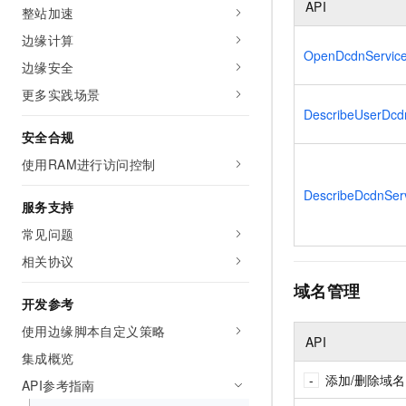
API
10 分钟在聊天系统中增加
整站加速
专有云
边缘计算
OpenDcdnServic
边缘安全
更多实践场景
DescribeUserDcd
安全合规
使用RAM进行访问控制
DescribeDcdnSer
服务支持
常见问题
相关协议
域名管理
开发参考
使用边缘脚本自定义策略
API
集成概览
添加/删除域名
API参考指南