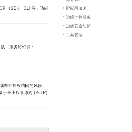
文戏情感细腻自然，动作戏激烈拳拳到肉，实现更强表演能力
支持中英文自由切换，具备更强的噪声鲁棒性
云聚AI 严选权益
SSL 证书
IP应用加速
具（SDK、CLI
等）访问
，一键激活高效办公新体验
精选AI产品，从模型到应用全链提效
边缘计算服务
堡垒机
AI 用量加速计划
应用
边缘安全防护
防火墙
、识别商机，让客服更高效、服务更出色。
新老同享，达量后返
工具管理
千问办公
主机安全
NEW
的智能体编程平台
一站式AI生产力平台
团队（服务钉钉群：
AI 应用及服务市场
伶鹊
企业级人与Agent协作平台，接入和调度多个数字员工
智能客服平台，对话机器人、对话分析、智能外呼
AI 应用
大模型服务平台百炼 - 全妙
大模型
应用创作平台
多模态内容创作工具，已接入 DeepSeek
将面临未经授权访问的风险。
自然语言处理
时基于最小权限原则 (PoLP)
数据标注
机器学习
息提取
与 AI 智能体进行实时音视频通话
从文本、图片、视频中提取结构化的属性信息
构建支持视频理解的 AI 音视频实时通话应用