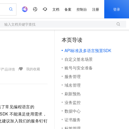
文档
备案
控制台
注册
登录
输入文档关键字查找
验
作计划
器
AI 活动
专业服务
服务伙伴合作计划
开发者社区
加入我们
服务平台百炼
阿里云 OPC 创新助力计划
本页导读
一站式生成采购清单，支持单品或批量购买
S
io：打造专属 AI 语音助手
S产品伙伴计划（繁花）
峰会
造的大模型服务与应用开发平台
轻量应用服务器
一句话生成原生可编辑精美 PPT 文稿
AI 生产力先锋
Al MaaS 服务伙伴赋能合作
域名
博文
Careers
至高可申请百万元
API标准及多语言预置SDK
性可伸缩的云计算服务
开启高性价比 AI 编程新体验
Qwen-Audio-3.0-Realtime 端到端实时语音角色扮演
输入一句话想法, 轻松生成专业的 PPT
先锋实践拓展 AI 生产力的边界
快速构建应用程序和网站，即刻迈出上云第一步
Token 补贴，五大权
计划
海大会
伙伴信用分合作计划
商标
问答
社会招聘
自定义签名场景
益加速 OPC 成功
S
eek-V4-Pro
数字证书管理服务（原SSL证书）
一键部署幻兽帕鲁游戏服务器
飞天发布时刻
HOT
划
备案
电子书
校园招聘
账号与安全准备
pSeek-V4-Pro
视频创作，一键激活电商全链路生产力
全托管，含MySQL、PostgreSQL、SQL Server、MariaDB多引擎
实现全站HTTPS，呈现可信的WEB访问
一键购买专属联机服务器，轻松开启游戏
所见，即是所愿
我的收藏
产品详情
更多支持
划
公司注册
镜像站
服务管理
视频生成
语音识别与合成
专属 QwenPaw
短信服务
漫剧工坊：一站式动画创作平台
AI 实训营
HOT
合作伙伴培训与认证
域名管理
划
上云迁移
的智能体编程平台
站生成，高效打造优质广告素材
从聊天伙伴进化为能主动干活的本地数字员工
快速生产连贯的高质量长漫剧
从基础到进阶，Agent 创客手把手教你
国内短信简单易用，安全可靠，秒级触达，全球覆盖200+国家和地区。
e-1.1-T2V
Qwen3-TTS-Flash
lScope
我要反馈
查询合作伙伴
刷新预热
畅细腻的高质量视频
离线语音合成大模型，多语言方言自适应，低延迟高稳定
n Alibaba Cloud ISV 合作
代维服务
olarDB
建企业门户网站
大数据开发治理平台 DataWorks
10 分钟搭建微信、支付宝小程序
业务监控
创新加速
ope
登录合作伙伴管理后台
我要建议
站，无忧落地极速上线
以可视化方式快速构建移动和 PC 门户网站
100%兼容MySQL、PostgreSQL，兼容Oracle，支持集中和分布式
高效部署网站，快速应用到小程序
Data Agent 驱动的一站式 Data+AI 开发治理平台
装了常见编程语言的
e-1.1-I2V
Cosyvoice-V3-Flash
数据中心
安全
畅自然，细节丰富
高表现力语音合成大模型，语音克隆听感自然
SDK
不能满足使用需求，
我要投诉
上云场景组合购
伴
证书服务
此建议加入我们的服务钉钉
边界网络安全防护产品
漫剧创作，剧本、分镜、视频高效生成
覆盖90%+业务场景，专享组合折扣价
2V
VPN
Fun-ASR
标签管理