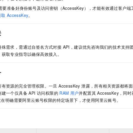
服务生态伙伴
视觉 Coding、空间感知、多模态思考等全面升级
1M上下文，专为长程任务能力而生
云工开物
企业应用
Night Plan 支持 Qwen 3.8-Max
AI 办公
NEW
需要准备好身份账号及访问密钥（AccessKey），才能有效通过客户端工
Red Hat
30+ 款产品免费体验
夜间 5 折，Qwen/Meoo/TokenPlan 客户专享
AI智能应用
科研合作
获取
AccessKey
。
ERP
堂（旗舰版）
SUSE
智能客服
AI 应用构建
大模型原生
CRM
2个月
自动承接线索
景
建站小程序
Qoder
大模型服务平台百炼-应用模版
OA 办公系统
HOT
NEW
面向真实软件
个人版上线、团队版降价；千问3.8-Max首发发尝鲜
丰富多元化的应用模版和解决方案
特殊需求，需通过自签名方式对接 API，建议优先咨询我们的技术支持
力提升
财税管理
模板建站
92），获取专业指导以确保高效接入。
万有无界
大模型服务平台百炼-智能体
400电话
定制建站
的模型效果
灵活可视化地构建企业级 Agent
方案
广告营销
模板小程序
备
秒悟
人工智能平台 PAI
定制小程序
云端极速 AI 
新一代 AI 视频生成模型，深度适配广告营销等场景
AI Native 的算法工程平台，一站式完成建模、训练、推理服务部署
有资源的完全管理权限。一旦 AccessKey 泄露，所有相关资源都
APP 开发
建一个仅具备 API 访问权限的
RAM
用户
并配置其 AccessKey，同
。仅在明确需要阿里云账号权限的特定场景下，才使用阿里云账号。
建站系统
AI 应用
10分钟微调：让0.6B模型媲美235B模型
多模态数据信
依托云原生高可用架构,实现Dify私有化部署
用1%尺寸在特定领域达到大模型90%以上效果