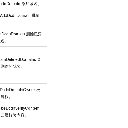
cdnDomain
添加域名。
hAddDcdnDomain
批量
。
teDcdnDomain
删除已添
域名。
cdnDeletedDomains
查
已删除的域名。
fyDcdnDomainOwner
校
归属权。
ibeDcdnVerifyContent
的归属校验内容。