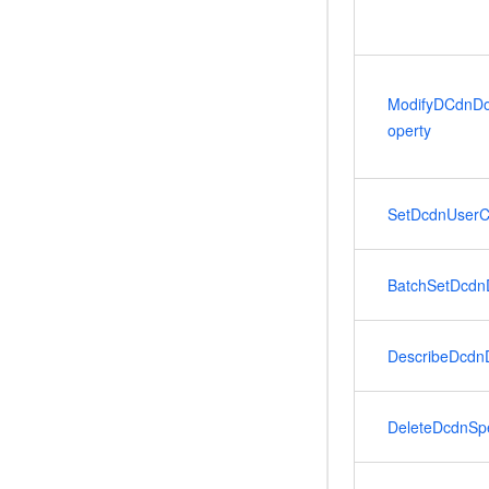
ModifyDCdnD
operty
SetDcdnUserC
BatchSetDcdn
DescribeDcdn
DeleteDcdnSpe