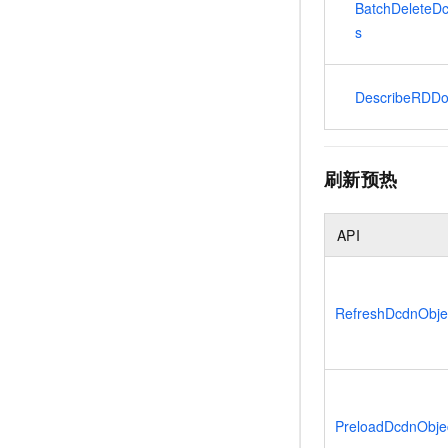
BatchDeleteD
s
DescribeRDDo
刷新预热
API
RefreshDcdnObje
PreloadDcdnObje