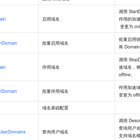
调用
Star
ain
启用域名
停用的加
变更为
on
批量启用
dnDomain
批量启用域名
将
Domain
调用
Stop
ain
停用域名
速域名，
offline。
停用加速
nDomain
批量停用域名
变更为
off
域名基础配置
调用
Desc
查询用户
UserDomains
查询用户域名
支持域名