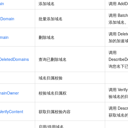
in
添加域名
调用
AddD
调用
Batc
nDomain
批量添加域名
添加域名
调用
Dele
main
删除域名
加的加速
调用
DeletedDomains
查询已删除域名
DescribeD
询您名下
域名归属校验
调用
Veri
mainOwner
校验域名归属权
验域名的
调用
Descr
erifyContent
获取归属校验内容
获取域名
启用/停用域名