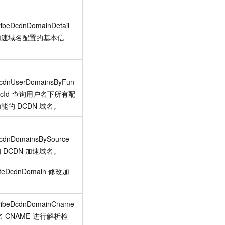
ribeDcdnDomainDetail
加速域名配置的基本信
DcdnUserDomainsByFun
cId
查询用户名下所有配
功能的
DCDN
域名。
DcdnDomainsBySource
询
DCDN
加速域名。
teDcdnDomain
修改加
ribeDcdnDomainCname
名
CNAME
进行解析检