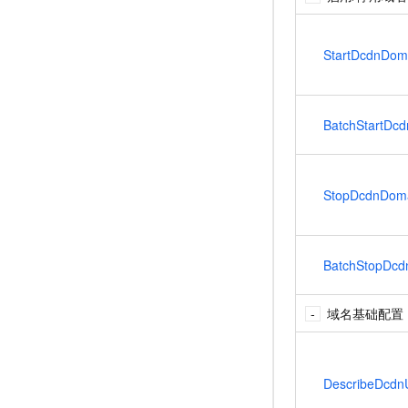
StartDcdnDom
BatchStartDc
StopDcdnDom
BatchStopDcd
域名基础配置
DescribeDcdn