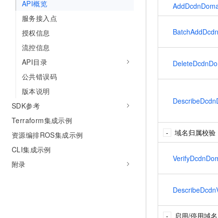
API概览
AddDcdnDoma
服务接入点
BatchAddDcd
授权信息
流控信息
API目录
DeleteDcdnDo
公共错误码
版本说明
DescribeDcdn
SDK参考
Terraform集成示例
域名归属校验
资源编排ROS集成示例
CLI集成示例
VerifyDcdnDo
附录
DescribeDcdnV
启用/停用域名