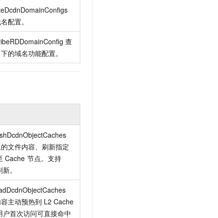
teDcdnDomainConfigs
域名配置。
ribeRDDomainConfig
查
下的域名功能配置。
eshDcdnObjectCaches
上的文件内容、刷新指定
至
Cache
节点。支持
刷新。
oadDcdnObjectCaches
内容主动预热到
L2 Cache
用户首次访问可直接命中