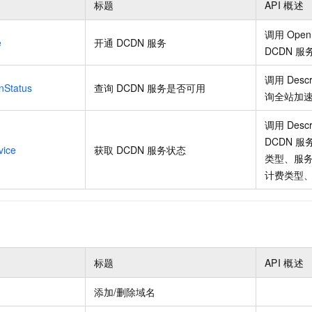
标题
API
概述
一个 AI 助手
即刻拥有 DeepSeek-R1 满血版
超强辅助，Bol
在企业官网、通讯软件中为客户提供 AI 客服
多种方案随心选，轻松解锁专属 DeepSeek
调用
Open
e
开通
DCDN
服务
DCDN
服
调用
Desc
nStatus
查询
DCDN
服务是否可用
询全站加
调用
Descr
DCDN
服
vice
获取
DCDN
服务状态
类型、服
计费类型
标题
API
概述
添加/删除域名