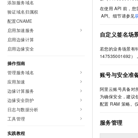
添加服务域名
AI 产品 免费试用
网络
安全
云开发大赛
在使用
API
前，您
Tableau 订阅
验证域名归属权
1亿+ 大模型 tokens 和 
API。细节请参见
可观测
入门学习赛
中间件
AI空中课堂在线直播课
配置CNAME
140+云产品 免费试用
大模型服务
启用加速服务
上云与迁云
产品新客免费试用，最长1
数据库
自定义签名场
生态解决方案
启用边缘计算
千问AI平台-Token Plan
企业出海
大模型ACA认证体验
大数据计算
启用边缘安全
若您的业务场景有
助力企业全员 AI 认知与能
行业生态解决方案
政企业务
1475350016
媒体服务
千问AI平台-模型体验
开发者生态解决方案
操作指南
在线体验全尺寸、多种模态
企业服务与云通信
管理服务域名
AI 开发和 AI 应用解决
账号与安全准
Happy 系列大模型
应用加速
域名与网站
阿里云账号具备对所
边缘计算服务
终端用户计算
为确保安全，建议创
边缘安全防护
配置 RAM 策略
Serverless
大模型解决方案
日志与数据分析
工具管理
开发工具
服务管理
快速部署 Dify，高效搭建 
迁移与运维管理
实践教程