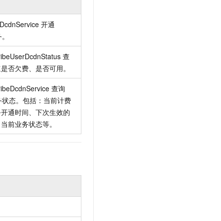
t.diy 一步搞定创意建站
构建大模型应用的安全防护体系
通过自然语言交互简化开发流程,全栈开发支持
通过阿里云安全产品对 AI 应用进行安全防护
DcdnService
开通
务。
ribeUserDcdnStatus
查
速是否欠费、是否可用。
ibeDcdnService
查询
务状态。包括：当前计费
务开通时间、下次生效的
、当前业务状态等。