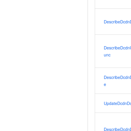
DescribeDcdn
DescribeDcdn
unc
DescribeDcdn
e
UpdateDcdnD
DescribeDcd