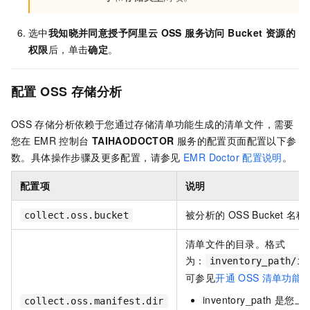
选中
我知晓并同意授予阿里云 OSS 服务访问 Bucket 资源的
权限
后，单击
确定
。
配置
OSS
存储分析
OSS
存储分析依赖于您通过存储清单功能生成的清单文件，需要
您在
EMR
控制台
TAIHAODOCTOR
服务的配置页面配置以下参
数。具体操作步骤及更多配置，请参见
EMR Doctor
配置说明
。
配置项
说明
被分析的
OSS Bucket
名称
collect.oss.bucket
清单文件的目录。格式
为：
inventory_path/in
可参见
开通
OSS
清单功能
inventory_path
是您上
collect.oss.manifest.dir