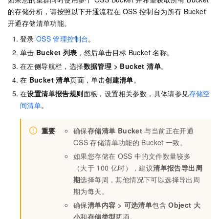
的存储分析，请按照以下开通流程在
OSS
控制台为所有
Bucket
开通存储清单功能。
登录
OSS
管理控制台
。
单击
Bucket 列表
，然后单击目标
Bucket
名称。
在左侧导航栏，选择
数据管理
>
Bucket 清单
。
在
Bucket 清单
页面，单击
创建清单
。
在
设置清单报告规则
面板，设置相关参数，具体请参见
存储空
间清单
。
重要
确保
存储清单 Bucket
与当前正在开通
OSS
存储清单功能的
Bucket
一致。
如果您存储在
OSS
中的文件数量较多
（大于
100
亿时），建议
清单报告导出周
期
选择每周，其他情况下可以选择导出周
期为每天。
确保
清单内容
>
可选清单
包含
Object
大
小
和
存储类型
两项。