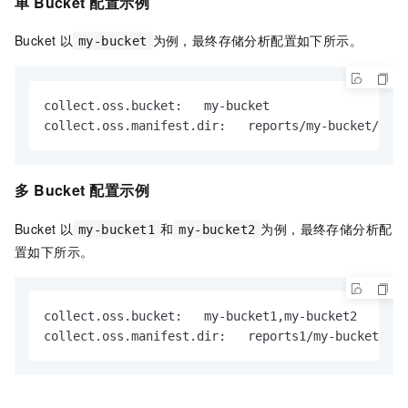
单
Bucket
配置示例
Bucket
以
为例，最终存储分析配置如下所示。
my-bucket
collect.oss.bucket:   my-bucket

collect.oss.manifest.dir:   reports/my-bucket/my-i
多
Bucket
配置示例
Bucket
以
和
为例，最终存储分析配
my-bucket1
my-bucket2
置如下所示。
collect.oss.bucket:   my-bucket1,my-bucket2

collect.oss.manifest.dir:   reports1/my-bucket1/my