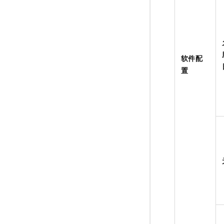
软件配
置