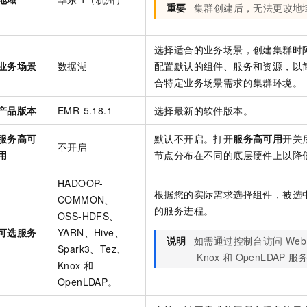
重要
集群创建后，无法更改地
选择适合的业务场景，创建集群时
业务场景
数据湖
配置默认的组件、服务和资源，以
合特定业务场景需求的集群环境。
产品版本
EMR-5.18.1
选择最新的软件版本。
服务高可
默认不开启。打开
服务高可用
开关
不开启
用
节点分布在不同的底层硬件上以降
HADOOP-
根据您的实际需求选择组件，被选
COMMON、
的服务进程。
OSS-HDFS、
可选服务
YARN、Hive、
说明
如需通过控制台访问
Web
Spark3、Tez、
Knox
和
OpenLDAP
服
Knox
和
OpenLDAP。