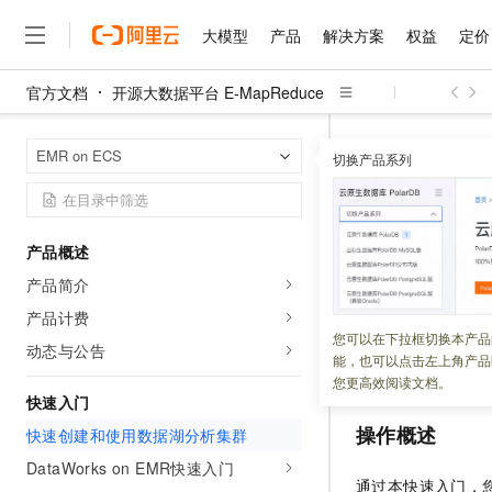
大模型
产品
解决方案
权益
定价
官方文档
开源大数据平台 E-MapReduce
大模型
产品
解决方案
权益
定价
云市场
伙伴
服务
了解阿里云
精选产品
精选解决方案
普惠上云
产品定价
精选商城
成为销售伙伴
售前咨询
为什么选择阿里云
千问AI平台
开源大数据平台 E
首页
EMR on ECS
了解云产品的定价详情
切换产品系列
大模型服务平台百炼
千问办公，解锁你的工作
普惠上云 官方力荐
分销伙伴
在线服务
网站建设
什么是云计算
大
大模型服务与应用平台
企业级Agent产品，直接
云服务器38元/年起，超
快速创建
咨询伙伴
多端小程序
技术领先
云上成本管理
售后服务
千问大模型
Agency Agents：拥
官方推荐返现计划
大模型
大模型
精选产品
精选解决方案
Salesforce 国际版订阅
稳定可靠
产品概述
管理和优化成本
多元化、高性能、安全可靠
推荐新用户得奖励，单订单
更新时间：
2026-05-19
销售伙伴合作计划
自助服务
产品简介
友盟天域
安全合规
人工智能与机器学习
AI
文本生成
无影云电脑
HappyHorse 打造一
云工开物
本文为您介绍如何
无影生态合作计划
在线服务
产品计费
观测云
分析师报告
随时随地安全接入的云上超
高校专属算力普惠，学生认
计算
互联网应用开发
您可以在下拉框切换本产品
Qwen3.8-Max
群，并通过集群客
HOT
动态与公告
Salesforce On Alibaba C
工单服务
能，也可以点击左上角产品
智能体时代全能旗舰模型
Tuya 物联网平台阿里云
研究报告与白皮书
用于统计海量文本
云解析DNS
快速拥有专属 OpenClaw
Consulting Partner 合
大数据
容器
您更高效阅读文档。
免费试用
短信专区
快速入门
蓝凌 OA
Qwen3.7-Plus
AI 大模型销售与服务生
现代化应用
存储
天池大赛
操作概述
能看、能想、能动手的多模
快速创建和使用数据湖分析集群
云原生大数据计算服务 Max
解决方案免费试用 新老
电子合同
面向分析的企业级SaaS模
最高领取价值200元试用
DataWorks on EMR快速入门
安全
网络与CDN
AI 算法大赛
Qwen3-VL-Plus
通过本快速入门，
畅捷通