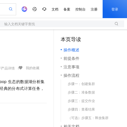
文档
备案
控制台
注册
登录
输入文档关键字查找
验
作计划
器
AI 活动
专业服务
服务伙伴合作计划
开发者社区
加入我们
服务平台百炼
阿里云 OPC 创新助力计划
本页导读
（1）
一站式生成采购清单，支持单品或批量购买
S
io：打造专属 AI 语音助手
S产品伙伴计划（繁花）
峰会
造的大模型服务与应用开发平台
轻量应用服务器
一句话生成原生可编辑精美 PPT 文稿
AI 生产力先锋
Al MaaS 服务伙伴赋能合作
域名
博文
Careers
至高可申请百万元
操作概述
性可伸缩的云计算服务
开启高性价比 AI 编程新体验
Qwen-Audio-3.0-Realtime 端到端实时语音角色扮演
输入一句话想法, 轻松生成专业的 PPT
先锋实践拓展 AI 生产力的边界
快速构建应用程序和网站，即刻迈出上云第一步
Token 补贴，五大权
计划
海大会
伙伴信用分合作计划
商标
问答
社会招聘
前提条件
益加速 OPC 成功
S
eek-V4-Pro
数字证书管理服务（原SSL证书）
一键部署幻兽帕鲁游戏服务器
飞天发布时刻
HOT
划
备案
电子书
校园招聘
注意事项
pSeek-V4-Pro
视频创作，一键激活电商全链路生产力
全托管，含MySQL、PostgreSQL、SQL Server、MariaDB多引擎
实现全站HTTPS，呈现可信的WEB访问
一键购买专属联机服务器，轻松开启游戏
所见，即是所愿
我的收藏
产品详情
更多支持
划
公司注册
镜像站
操作流程
视频生成
语音识别与合成
专属 QwenPaw
短信服务
漫剧工坊：一站式动画创作平台
AI 实训营
HOT
oop
生态的数据湖分析集
合作伙伴培训与认证
步骤一：创建集群
划
上云迁移
的智能体编程平台
站生成，高效打造优质广告素材
从聊天伙伴进化为能主动干活的本地数字员工
快速生产连贯的高质量长漫剧
从基础到进阶，Agent 创客手把手教你
国内短信简单易用，安全可靠，秒级触达，全球覆盖200+国家和地区。
e-1.1-T2V
Qwen3-TTS-Flash
经典的分布式计算任务，
lScope
我要反馈
查询合作伙伴
步骤二：准备数据
畅细腻的高质量视频
离线语音合成大模型，多语言方言自适应，低延迟高稳定
n Alibaba Cloud ISV 合作
代维服务
olarDB
建企业门户网站
大数据开发治理平台 DataWorks
10 分钟搭建微信、支付宝小程序
步骤三：提交作业
创新加速
ope
登录合作伙伴管理后台
我要建议
站，无忧落地极速上线
以可视化方式快速构建移动和 PC 门户网站
100%兼容MySQL、PostgreSQL，兼容Oracle，支持集中和分布式
高效部署网站，快速应用到小程序
Data Agent 驱动的一站式 Data+AI 开发治理平台
e-1.1-I2V
Cosyvoice-V3-Flash
步骤四：查看结果
安全
畅自然，细节丰富
高表现力语音合成大模型，语音克隆听感自然
我要投诉
上云场景组合购
伴
（可选）步骤五：释放集群
边界网络安全防护产品
漫剧创作，剧本、分镜、视频高效生成
覆盖90%+业务场景，专享组合折扣价
2V
VPN
Fun-ASR
相关文档