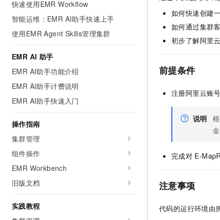
快速使用EMR Workflow
AI 产品 免费试用
网络
安全
云开发大赛
如何快速创建
Tableau 订阅
智能运维：EMR AI助手快速上手
1亿+ 大模型 tokens 和 
如何通过集群
可观测
入门学习赛
中间件
AI空中课堂在线直播课
使用EMR Agent Skills管理集群
140+云产品 免费试用
初步了解阿里
大模型服务
上云与迁云
产品新客免费试用，最长1
数据库
EMR AI 助手
生态解决方案
千问AI平台-Token Plan
企业出海
大模型ACA认证体验
前提条件
EMR AI助手功能介绍
大数据计算
助力企业全员 AI 认知与能
行业生态解决方案
EMR AI助手计费说明
政企业务
媒体服务
注册阿里云账
千问AI平台-模型体验
开发者生态解决方案
EMR AI助手快速入门
在线体验全尺寸、多种模态
企业服务与云通信
AI 开发和 AI 应用解决
说明
根
操作指南
Happy 系列大模型
金
域名与网站
集群管理
终端用户计算
组件操作
完成对
E-Map
EMR Workbench
Serverless
大模型解决方案
旧版文档
注意事项
开发工具
快速部署 Dify，高效搭建 
实践教程
代码的运行环境由
迁移与运维管理