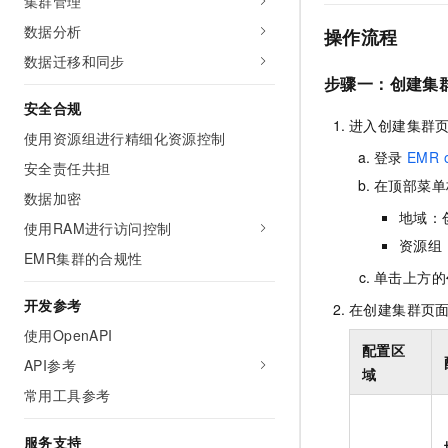
集群管理
10 分钟在聊天系统中增加
专有云
数据分析
操作流程
数据迁移和同步
步骤一：创建集
安全合规
进入创建集群
使用资源组进行精细化资源控制
登录
EMR 
安全责任共担
在顶部菜单
数据加密
地域：
使用RAM进行访问控制
资源组
EMR集群的合规性
单击上方的
开发参考
在创建集群页
使用OpenAPI
配置区
API参考
域
常用工具参考
服务支持