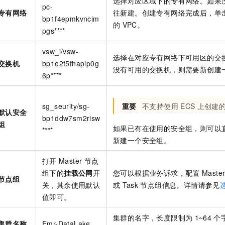
选择对应区域下的专有网络。如果
pc-
专有网络
往新建。创建专有网络完成后，单
bp1f4epmkvncim
的
VPC。
pgs****
vsw_i/vsw-
选择在对应专有网络下可用区的交
交换机
bp1e2f5fhaplp0g
没有可用的交换机，则需要新创建
6p****
sg_seurity/sg-
重要
不支持使用
ECS
上创建
默认安全
bp1ddw7sm2risw
组
如果已有在使用的安全组，则可以
****
新建一个安全组。
打开
Master
节点
组下的
挂载公网
开
您可以根据业务诉求，配置
Maste
节点组
关，其余使用默认
或
Task
节点组信息。详情请参见
值即可。
集群的名字，长度限制为
1~64
个
集群名称
Emr-DataLake