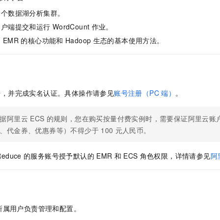
服务生态伙伴
视觉 Coding、空间感知、多模态思考等全面升级
1M上下文，专为长程任务能力而生
云工开物
企业应用
Night Plan 支持 Qwen 3.8-Max
AI 办公
NEW
一个数据湖分析集群。
Red Hat
30+ 款产品免费体验
夜间 5 折，Qwen/Meoo/TokenPlan 客户专享
AI智能应用
科研合作
客户端提交和运行
WordCount
作业。
ERP
堂（旗舰版）
SUSE
智能客服
云
EMR
的核心功能和
Hadoop
生态的基本使用方法。
AI 应用构建
大模型原生
CRM
2个月
自动承接线索
建站小程序
Qoder
大模型服务平台百炼-应用模版
OA 办公系统
HOT
NEW
面向真实软件
个人版上线、团队版降价；千问3.8-Max首发发尝鲜
丰富多元化的应用模版和解决方案
力提升
财税管理
模板建站
号，并完成实名认证。
具体操作请参见
账号注册（PC
端）
。
万有无界
大模型服务平台百炼-智能体
400电话
定制建站
的模型效果
灵活可视化地构建企业级 Agent
方案
广告营销
模板小程序
据阿里云
ECS
的规则，您在购买按量付费实例时，需要保证阿里云账
秒悟
人工智能平台 PAI
、代金券、优惠券等）不得少于
100
元人民币。
定制小程序
云端极速 AI 
新一代 AI 视频生成模型，深度适配广告营销等场景
AI Native 的算法工程平台，一站式完成建模、训练、推理服务部署
APP 开发
Reduce
的服务账号授予默认的
EMR
和
ECS
角色权限，详情请参见
阿
建站系统
AI 应用
10分钟微调：让0.6B模型媲美235B模型
多模态数据信
依托云原生高可用架构,实现Dify私有化部署
用1%尺寸在特定领域达到大模型90%以上效果
所属用户负责管理和配置。