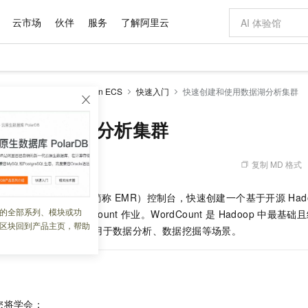
云市场
伙伴
服务
了解阿里云
AI 特惠
数据与 API
成为产品伙伴
企业增值服务
最佳实践
价格计算器
AI 场景体
基础软件
产品伙伴合
阿里云认证
市场活动
配置报价
大模型
-MapReduce
EMR on ECS
快速入门
快速创建和使用数据湖分析集群
自助选配和估算价格
新方式
域名与网站
睿译宝，AI翻译排版一步到位
智启 AI 普惠权益
产品生态集成认证中心
企业支持计划
云上春晚
千问官方 MaaS 平台，为开发者和 Agent 而生，新用户赠送 1 亿 + tokens 额度
云服务器 EC
Qwen Aud
AI Coding
阿里云Maa
2026 阿里云
为企业打
数据集
Windows
大模型认证
模型
NEW
NEW
交付可用成果
值低价云产品抢先购
提供智能易用的域名与建站服务
上传文档即自动完成翻译和格式还原
至高享 1亿+免费 tokens，加速 Al 应用落地
安全可靠、弹
智能编程，一键
和使用数据湖分析集群
产品生态伙伴
专家技术服务
云上奥运之旅
弹性计算合作
阿里云中企出
手机三要素
宝塔 Linux
全部认证
价格优势
有专属领域专家
对象存储 OSS
GLM-5.2：长任务时代开源旗舰模型
阿里云 OPC 创新助力计划
云数据库 RD
即刻拥有 DeepS
AI 电商营销
产品生态伙伴工作台
企业增值服务台
云栖战略参考
云存储合作计
云栖大会
身份实名认证
CentOS
训练营
推动算力普惠，释放技术红利
的大模型服务
最高返9万
多领域专家智能体,一键组建 AI 虚拟交付团队
至高百万元 Token 补贴，加速一人公司成长
稳定、安全、高性价比、高性能的云存储服务
真正可用的 1M 上下文,一次完成代码全链路开发
轻松解锁专属 Dee
从图文生成到
复制 MD 格式
 12:02:45
云上的中国
数据库合作计
活动全景
短信
Docker
图片和
站式影视创作平台
人工智能平台 PAI
Hermes Agent，打造自进化智能体
Token Plan 模型订阅计划
Qoder
5 分钟轻松部署
AI 广告创作
企业成长
大模型
NEW
信息公告
通过
E-MapReduce（简称
EMR）控制台，快速创建一个基于开源
Had
看见新力量
云网络合作计
OCR 文字识别
JAVA
级电脑
证享300元代金券
可视化编排打通从文字构思到成片全链路闭环
一站式AI开发、训练和推理服务
自主进化，持久记忆，越用越聪明
Qwen3.8-Max 首发尝鲜，限时加量 10 倍，夜间低至2折
面向真实软件
图文、视频一
的全部系列、模块或功
Kimi-K3
HappyHors
户端提交经典的
WordCount
作业。WordCount
是
Hadoop
中最基础且
NEW
魔搭 Mode
loud
服务实践
官网公告
区块回到产品主页，帮助
Kimi 最新旗舰模型，长程编程与推理利器
让文字生成流
金融模力时刻
Salesforce O
版
中的单词数量，广泛应用于数据分析、数据挖掘等场景。
发票查验
全能环境
Qoder CN
Claude Code + GStack 打造工程团队
千问办公，限时限量积分加倍
云原生数据库 P
低代码高效构
AI 建站
NEW
作计划
计划
创新中心
魔搭 ModelSc
健康状态
让AI从“聊天伙伴”进化为能干活的“数字员工”
覆盖公网/内网、递归/权威、移动APP等全场景解析服务
安装技能 GStack，拥有专属 AI 工程团队
你的AI工作搭子，覆盖日常办公高频场景
基于千问大模型等，支持代码智能生成、研发智能问答
0 代码专业建
客户案例
天气预报查询
操作系统
Deepseek-v4-pro
HappyHors
态合作计划
态智能体模型
旗舰 MoE 大模型，百万上下文与顶尖推理能力
图生视频，流
Compute
同享
容器服务 Kubernetes 版 ACK
万小智 AI 建站低至 15元/月
云防火墙
AI 短剧/漫剧
快递物流查询
WordPress
成为服务伙
高校合作
式云数据仓库
点，立即开启云上创新
提供一站式管理容器应用的 K8s 服务
送.CN域名，送备案服务码
云原生的云上
AI助力短剧
GLM-5.2
Wan2.7-T
您将学会：
Ubuntu