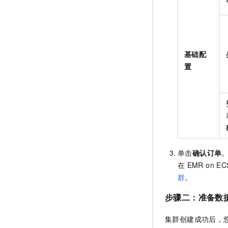
基础配
置
单击
确认订单
在
EMR on EC
群
。
步骤二：准备数
集群创建成功后，