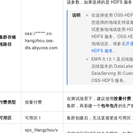
该参数，如果选择的是
HDFS
服务
说明
在选择使用
OSS-HD
您选择的地域支持该
试更换地域或使用
HD
oss://******.cn-
HDFS
服务。OSS-H
集群存储
hangzhou.oss-
地域信息，请参见
开
根路径
dls.aliyuncs.com
HDFS
服务
。
EMR-5.12.1
及后续版本
后续版本的
DataLak
DataServing
和
Cust
OSS-HDFS
服务。
在测试场景下，建议使用
按量付费
付费类型
按量付费
集群，再新建一个
包年包月
的生产
可用区
可用区 I
集群创建后，无法直接更改可用区
vpc_Hangzhou/v