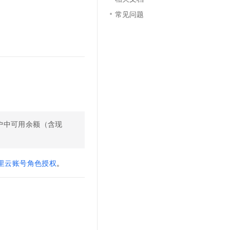
文戏情感细腻自然，动作戏激烈拳拳到肉，实现更强表演能力
支持中英文自由切换，具备更强的噪声鲁棒性
云聚AI 严选权益
SSL 证书
常见问题
，一键激活高效办公新体验
精选AI产品，从模型到应用全链提效
堡垒机
AI 用量加速计划
应用
防火墙
、识别商机，让客服更高效、服务更出色。
新老同享，达量后返
千问办公
主机安全
NEW
的智能体编程平台
一站式AI生产力平台
AI 应用及服务市场
伶鹊
企业级人与Agent协作平台，接入和调度多个数字员工
智能客服平台，对话机器人、对话分析、智能外呼
AI 应用
户中可用余额（含现
大模型服务平台百炼 - 全妙
大模型
应用创作平台
多模态内容创作工具，已接入 DeepSeek
自然语言处理
里云账号角色授权
。
数据标注
机器学习
息提取
与 AI 智能体进行实时音视频通话
从文本、图片、视频中提取结构化的属性信息
构建支持视频理解的 AI 音视频实时通话应用