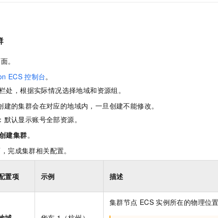
一个 AI 助手
即刻拥有 DeepSeek-R1 满血版
超强辅助，Bol
在企业官网、通讯软件中为客户提供 AI 客服
多种方案随心选，轻松解锁专属 DeepSeek
群
页面。
on ECS
控制台
。
栏处，根据实际情况选择地域和资源组。
创建的集群会在对应的地域内，一旦创建不能修改。
：默认显示账号全部资源。
创建集群
。
面，完成集群相关配置。
配置项
示例
描述
集群节点
ECS
实例所在的物理位
地域
华东
1（杭州）