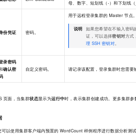
母、数字、短划线（-）和下划线（
用于远程登录集群的
Master
节点
说明
如果您希望在不输入密码
身份凭证
密码。
证，可以选择
密钥对
方式
理
SSH
密钥对
。
登录密码
和
确认密
自定义密码。
请记录该配置，登录集群时您需要
码
。
S
页面，当集群
状态
显示为
运行中
时，表示集群创建成功。更多集群参
据
您可以使用集群客户端内预置的
WordCount
样例程序进行数据分析测