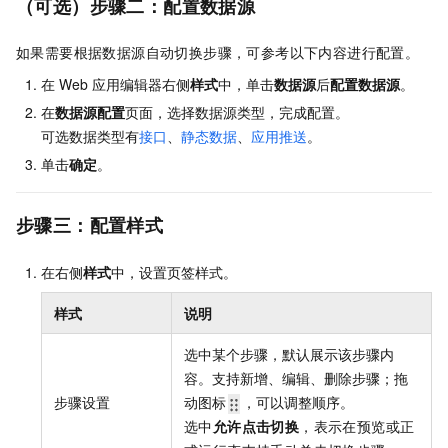
（可选）步骤二：配置数据源
如果需要根据数据源自动切换步骤，可参考以下内容进行配置。
在
Web
应用编辑器右侧
样式
中，单击
数据源
后
配置数据源
。
在
数据源配置
页面，选择数据源类型，完成配置。
可选数据类型有
接口
、
静态数据
、
应用推送
。
单击
确定
。
步骤三：配置样式
在右侧
样式
中，设置页签样式。
样式
说明
选中某个步骤，默认展示该步骤内
容。支持新增、编辑、删除步骤；拖
步骤设置
动图标
，可以调整顺序。
选中
允许点击切换
，表示在预览或正