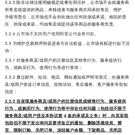
3.2.3 除非法律法规明确规定或事先明示外，云市场不会就服务商
所售卖或提供的商品，单独或者与服务商共同承担售后、维护、
升级等责任，云市场也不会对此做出任何担保或承诺。相应的责
任、担保或承诺，均由售卖或提供该等商品的服务商负责。
3.2.4 云市场不支持用户使用阿里云代金券付款。
3.3 为维护交易秩序和促进各方合法权益，云市场有权进行如下活
动：
3.3.1
对服务商及/或用户的注册信息及销售行为、服务提供行
为，或购买行为、使用行为等进行查询；
3.3.2 通过邮件、短信、电话、网站通知或声明等形式，向服务商
及/或用户发送订单信息、促销活动、售后服务、客户服务等告知
信息；
3.3.3 当发现服务商及/或用户的注册信息或销售行为、服务提供
行为，或购买行为、使用行为等中存在任何问题（包括但不限于
服务商及/或用户违反本协议第
4
条的承诺及义务）时，向其采取
包括但不限于发出询问及要求改正的通知、删除违规信息、禁
言、限制订购、关闭订单、冻结账户余额、下架商品、关闭店