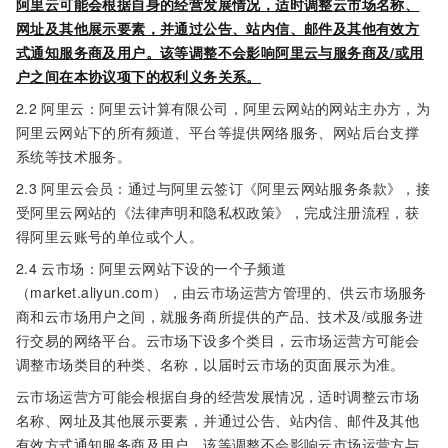
阿里云可能会根据自身的经营发展情况，适时调整云市场名称、
网址及其他展示要素，并通过公告、站内信、邮件及其他有效方
式通知服务商及用户。该等调整不会影响阿里云与服务商及/或用
户之间在本协议项下的权利义务关系。
2.2
阿里云：阿里云计算有限公司，阿里云网站的网站主办方，为
阿里云网站下的所有频道、平台等提供网络服务、网站后台支撑
系统等技术服务。
2.3
阿里云会员：通过与阿里云签订《阿里云网站服务条款》，接
受阿里云网站的《法律声明和隐私权政策》，完成注册流程，获
得阿里云账号的单位或个人。
2.4
云市场：阿里云网站下设的一个子频道
（market.aliyun.com），由云市场运营方管理的、供云市场服务
商和云市场用户之间，就服务商所提供的产品、技术及/或服务进
行交易的网络平台。云市场下设多个类目，云市场运营方可能会
调整市场类目的种类、名称，以届时云市场的页面展示为准。
云市场运营方可能会根据自身的经营发展情况，适时调整云市场
名称、网址及其他展示要素，并通过公告、站内信、邮件及其他
有效方式通知服务商及用户。该等调整不会影响云市场运营方与