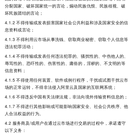
分裂国家、破坏国家统一的言论，煽动民族仇恨、民族歧视、破
坏民族团结的言论；
4.1.2 不得传输或发表损害国家社会公共利益和涉及国家安全的信
息资料或言论；
4.1.3 不得利用云市场从事洗钱、窃取商业秘密、窃取个人信息等
违法犯罪活动；
4.1.4 不得传输或发表任何违法犯罪的、骚扰性的、中伤他人的、
辱骂性的、恐吓性的、伤害性的、庸俗的，淫秽的、不文明的等
信息资料；
4.1.5 不得使用任何装置、软件或例行程序，干扰或试图干扰云市
场的正常运转，不得非法侵入阿里云及国家的互联网系统；
4.1.6 不得违反中国有关法律法规，非法向境外传输资料信息的；
4.1.7 不得进行其他影响或可能影响国家安全、社会公共秩序、他
人合法权益的行为。
4.2 服务商及/或用户在通过云市场进行交易的过程中，承诺遵守
以下义务：