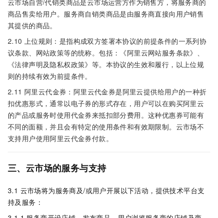
云市场自营/代销类商品是云市场运营方作为销售方，将服务商的
商品售卖给用户。服务商自销类商品是由服务商直接向用户销售
其提供的商品。
2.10
上位规则：是指构成双方签署本协议的前提条件的一系列协
议条款、网站政策等的统称。包括：《阿里云网站服务条款》、
《法律声明及隐私权政策》等。本协议的生效和履行，以上位规
则的持续有效为前提条件。
2.11 阿里云代金券：阿里云代金券是阿里云提供给用户的一种折
扣优惠形式，通常以电子券的形式存在，用户可以在购买阿里云
的产品或服务时使用代金券来抵扣部分费用。这种优惠券可能有
不同的面额，并且会有特定的使用条件和有效期限制。云市场不
支持用户使用阿里云代金券付款。
三、云市场的服务与支持
3.1 云市场将为服务商及/或用户开展以下活动，提供技术平台支
持及服务：
3.1.1 服务商开设店铺、发布商品、用户浏览服务商的店铺及商