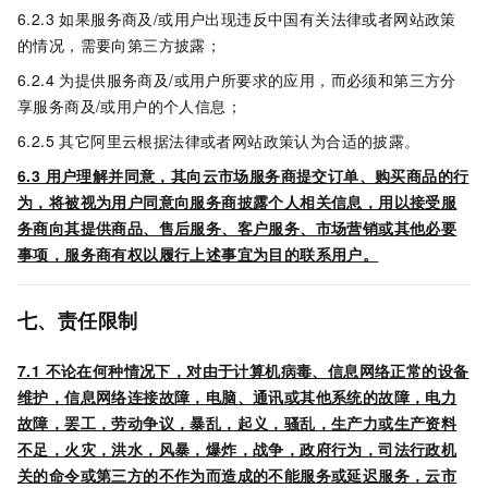
6.2.3 如果服务商及/或用户出现违反中国有关法律或者网站政策
的情况，需要向第三方披露；
6.2.4 为提供服务商及/或用户所要求的应用，而必须和第三方分
享服务商及/或用户的个人信息；
6.2.5 其它阿里云根据法律或者网站政策认为合适的披露。
6.3 用户理解并同意，其向云市场服务商提交订单、购买商品的行
为，将被视为用户同意向服务商披露个人相关信息，用以接受服
务商向其提供商品、售后服务、客户服务、市场营销或其他必要
事项，服务商有权以履行上述事宜为目的联系用户。
七、责任限制
7.1 不论在何种情况下，对由于计算机病毒、信息网络正常的设备
维护，信息网络连接故障，电脑、通讯或其他系统的故障，电力
故障，罢工，劳动争议，暴乱，起义，骚乱，生产力或生产资料
不足，火灾，洪水，风暴，爆炸，战争，政府行为，司法行政机
关的命令或第三方的不作为而造成的不能服务或延迟服务，云市