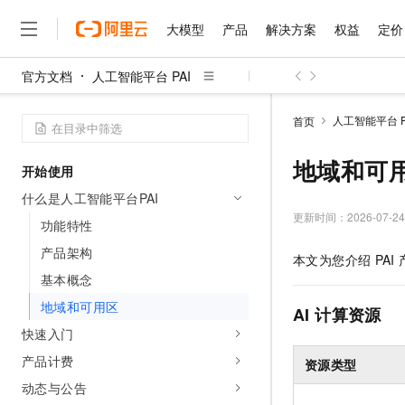
大模型
产品
解决方案
权益
定价
官方文档
人工智能平台 PAI
大模型
产品
解决方案
权益
定价
云市场
伙伴
服务
了解阿里云
精选产品
精选解决方案
普惠上云
产品定价
精选商城
成为销售伙伴
售前咨询
为什么选择阿里云
千问AI平台
人工智能平台 P
首页
了解云产品的定价详情
大模型服务平台百炼
睿译宝，AI翻译排版一
普惠上云 官方力荐
分销伙伴
在线服务
网站建设
什么是云计算
大
大模型服务与应用平台
上传文档即自动完成翻译和
云服务器38元/年起，超
地域和可
开始使用
咨询伙伴
多端小程序
技术领先
云上成本管理
售后服务
千问大模型
GLM-5.2：长任务时代
官方推荐返现计划
大模型
什么是人工智能平台PAI
大模型
精选产品
精选解决方案
Salesforce 国际版订阅
稳定可靠
管理和优化成本
多元化、高性能、安全可靠
推荐新用户得奖励，单订单
更新时间：
2026-07-24
销售伙伴合作计划
功能特性
自助服务
友盟天域
安全合规
人工智能与机器学习
AI
文本生成
无影云电脑
Hermes Agent，打造
云工开物
产品架构
本文为您介绍
PAI
无影生态合作计划
在线服务
观测云
分析师报告
随时随地安全接入的云上超
自主进化，持久记忆，越用
高校专属算力普惠，学生认
计算
互联网应用开发
基本概念
Qwen3.8-Max
HOT
Salesforce On Alibaba C
工单服务
智能体时代全能旗舰模型
Tuya 物联网平台阿里云
研究报告与白皮书
地域和可用区
云解析DNS
快速拥有专属 OpenClaw
Consulting Partner 合
AI
计算资源
大数据
容器
免费试用
短信专区
快速入门
蓝凌 OA
Qwen3.7-Plus
AI 大模型销售与服务生
现代化应用
存储
天池大赛
能看、能想、能动手的多模
产品计费
云原生大数据计算服务 Max
解决方案免费试用 新老
资源类型
电子合同
面向分析的企业级SaaS模
最高领取价值200元试用
安全
动态与公告
网络与CDN
AI 算法大赛
Qwen3-VL-Plus
畅捷通