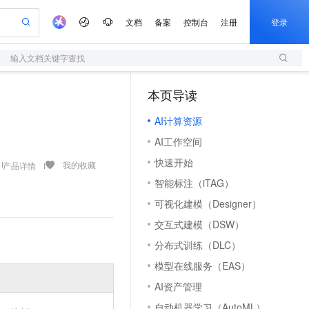
文档
备案
控制台
注册
登录
输入文档关键字查找
验
作计划
器
AI 活动
专业服务
服务伙伴合作计划
开发者社区
加入我们
服务平台百炼
阿里云 OPC 创新助力计划
本页导读
（1）
一站式生成采购清单，支持单品或批量购买
S
可编辑精美 PPT 文稿
S产品伙伴计划（繁花）
峰会
造的大模型服务与应用开发平台
轻量应用服务器
Agency Agents：拥有专属领域专家
AI 生产力先锋
Al MaaS 服务伙伴赋能合作
域名
博文
Careers
至高可申请百万元
AI计算资源
性可伸缩的云计算服务
 轻松生成专业的 PPT
开启高性价比 AI 编程新体验
先锋实践拓展 AI 生产力的边界
快速构建应用程序和网站，即刻迈出上云第一步
多领域专家智能体,一键组建 AI 虚拟交付团队
Token 补贴，五大权
计划
海大会
伙伴信用分合作计划
商标
问答
社会招聘
AI工作空间
益加速 OPC 成功
S
帕鲁游戏服务器
数字证书管理服务（原SSL证书）
HappyHorse 打造一站式影视创作平台
飞天发布时刻
HOT
划
备案
电子书
校园招聘
快速开始
联机服务器，轻松开启游戏
视频创作，一键激活电商全链路生产力
全托管，含MySQL、PostgreSQL、SQL Server、MariaDB多引擎
实现全站HTTPS，呈现可信的WEB访问
所见，即是所愿
可视化编排打通从文字构思到成片全链路闭环
我的收藏
产品详情
更多支持
划
公司注册
镜像站
智能标注（iTAG）
视频生成
语音识别与合成
 智能体与工作流应用
短信服务
漫剧工坊：一站式动画创作平台
AI 实训营
合作伙伴培训与认证
可视化建模（Designer）
划
上云迁移
的智能体编程平台
站生成，高效打造优质广告素材
通过阿里云百炼高效搭建AI应用,助力高效开发
快速生产连贯的高质量长漫剧
从基础到进阶，Agent 创客手把手教你
国内短信简单易用，安全可靠，秒级触达，全球覆盖200+国家和地区。
e-1.1-T2V
Qwen3-TTS-Flash
lScope
我要反馈
查询合作伙伴
交互式建模（DSW）
畅细腻的高质量视频
离线语音合成大模型，多语言方言自适应，低延迟高稳定
n Alibaba Cloud ISV 合作
代维服务
olarDB
建企业门户网站
大数据开发治理平台 DataWorks
10 分钟搭建微信、支付宝小程序
分布式训练（DLC）
创新加速
ope
登录合作伙伴管理后台
我要建议
站，无忧落地极速上线
以可视化方式快速构建移动和 PC 门户网站
100%兼容MySQL、PostgreSQL，兼容Oracle，支持集中和分布式
高效部署网站，快速应用到小程序
Data Agent 驱动的一站式 Data+AI 开发治理平台
e-1.1-I2V
Cosyvoice-V3-Flash
模型在线服务（EAS）
安全
畅自然，细节丰富
高表现力语音合成大模型，语音克隆听感自然
我要投诉
上云场景组合购
伴
AI资产管理
边界网络安全防护产品
漫剧创作，剧本、分镜、视频高效生成
覆盖90%+业务场景，专享组合折扣价
2V
VPN
Fun-ASR
自动机器学习（AutoML）