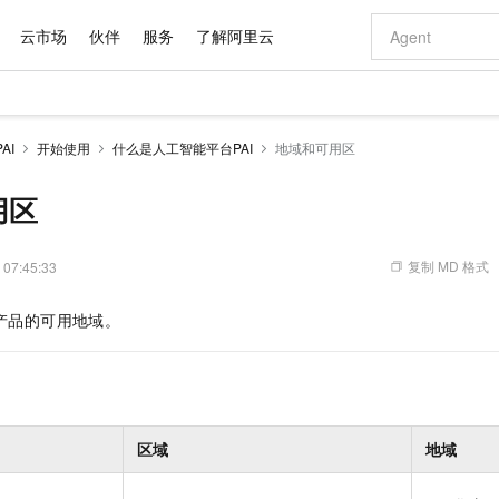
云市场
伙伴
服务
了解阿里云
AI 特惠
数据与 API
成为产品伙伴
企业增值服务
最佳实践
价格计算器
AI 场景体
基础软件
产品伙伴合
阿里云认证
市场活动
配置报价
大模型
AI
开始使用
什么是人工智能平台PAI
地域和可用区
自助选配和估算价格
步到位
域名与网站
智启 AI 普惠权益
产品生态集成认证中心
企业支持计划
云上春晚
Qwen Audio：打造专属 AI 语音助手
千问官方 MaaS 平台，为开发者和 Agent 而生，新用户赠送 1 亿 + tokens 额度
云服务器 EC
一句话生成原生
AI Coding
阿里云Maa
2026 阿里云
为企业打
数据集
Windows
大模型认证
模型
NEW
NEW
格式还原
值低价云产品抢先购
提供智能易用的域名与建站服务
至高享 1亿+免费 tokens，加速 Al 应用落地
Qwen-Audio-3.0-Realtime 端到端实时语音角色扮演
安全可靠、弹
输入一句话想法,
智能编程，一键
用区
产品生态伙伴
专家技术服务
云上奥运之旅
弹性计算合作
阿里云中企出
手机三要素
宝塔 Linux
全部认证
价格优势
开源旗舰模型
对象存储 OSS
即刻拥有 DeepSeek-V4-Pro
阿里云 OPC 创新助力计划
云数据库 RD
一键部署幻兽
AI 电商营销
产品生态伙伴工作台
企业增值服务台
云栖战略参考
云存储合作计
云栖大会
身份实名认证
CentOS
训练营
推动算力普惠，释放技术红利
的大模型服务
最高返9万
真正可用的 1M 上下文,一次完成代码全链路开发
轻松解锁专属 DeepSeek-V4-Pro
至高百万元 Token 补贴，加速一人公司成长
稳定、安全、高性价比、高性能的云存储服务
一键购买专属
从图文生成到
复制 MD 格式
 07:45:33
云上的中国
数据库合作计
活动全景
短信
Docker
图片和
自进化智能体
人工智能平台 PAI
5 分钟轻松部署专属 QwenPaw
Token Plan 模型订阅计划
Qoder
高效搭建 AI
AI 广告创作
企业成长
大模型
NEW
HOT
信息公告
产品的可用地域。
看见新力量
云网络合作计
OCR 文字识别
JAVA
级电脑
越聪明
证享300元代金券
一站式AI开发、训练和推理服务
Qwen3.8-Max 首发尝鲜，限时加量 10 倍，夜间低至2折
从聊天伙伴进化为能主动干活的本地数字员工
面向真实软件
图文、视频一
Kimi-K3
HappyHors
NEW
魔搭 Mode
loud
服务实践
官网公告
Kimi 最新旗舰模型，长程编程与推理利器
让文字生成流
金融模力时刻
Salesforce O
版
发票查验
全能环境
Qoder CN
Claude Code + GStack 打造工程团队
千问办公，限时限量积分加倍
云原生数据库 P
低代码高效构
AI 建站
NEW
作计划
计划
创新中心
魔搭 ModelSc
健康状态
让AI从“聊天伙伴”进化为能干活的“数字员工”
覆盖公网/内网、递归/权威、移动APP等全场景解析服务
安装技能 GStack，拥有专属 AI 工程团队
你的AI工作搭子，覆盖日常办公高频场景
基于千问大模型等，支持代码智能生成、研发智能问答
0 代码专业建
客户案例
天气预报查询
操作系统
Deepseek-v4-pro
HappyHors
态合作计划
态智能体模型
旗舰 MoE 大模型，百万上下文与顶尖推理能力
图生视频，流
Compute
同享
容器服务 Kubernetes 版 ACK
万小智 AI 建站低至 15元/月
云防火墙
AI 短剧/漫剧
区域
地域
快递物流查询
WordPress
成为服务伙
高校合作
式云数据仓库
点，立即开启云上创新
提供一站式管理容器应用的 K8s 服务
送.CN域名，送备案服务码
云原生的云上
AI助力短剧
GLM-5.2
Wan2.7-T
Ubuntu