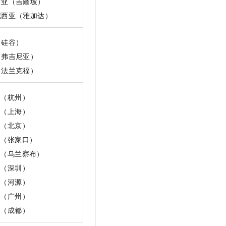
西亚（吉隆坡）
t.diy 一步搞定创意建站
构建大模型应用的安全防护体系
尼西亚（雅加达）
通过自然语言交互简化开发流程,全栈开发支持
通过阿里云安全产品对 AI 应用进行安全防护
（硅谷）
（弗吉尼亚）
（法兰克福）
1（杭州）
2（上海）
2（北京）
3（张家口）
6（乌兰察布）
1（深圳）
2（河源）
3（广州）
1（成都）