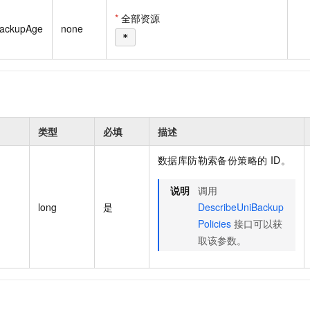
一个 AI 助手
即刻拥有 DeepSeek-R1 满血版
超强辅助，Bol
*
全部资源
在企业官网、通讯软件中为客户提供 AI 客服
多种方案随心选，轻松解锁专属 DeepSeek
BackupAge
none
*
类型
必填
描述
数据库防勒索备份策略的 ID。
说明
调用
long
是
DescribeUniBackup
Policies
接口可以获
取该参数。