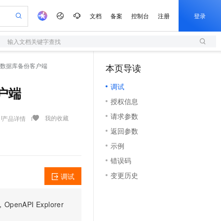
文档
备案
控制台
注册
登录
输入文档关键字查找
验
作计划
器
AI 活动
专业服务
服务伙伴合作计划
开发者社区
加入我们
服务平台百炼
阿里云 OPC 创新助力计划
 - 卸载数据库备份客户端
本页导读
（1）
一站式生成采购清单，支持单品或批量购买
S
io：打造专属 AI 语音助手
S产品伙伴计划（繁花）
峰会
造的大模型服务与应用开发平台
轻量应用服务器
一句话生成原生可编辑精美 PPT 文稿
AI 生产力先锋
Al MaaS 服务伙伴赋能合作
域名
博文
Careers
至高可申请百万元
调试
性可伸缩的云计算服务
开启高性价比 AI 编程新体验
Qwen-Audio-3.0-Realtime 端到端实时语音角色扮演
输入一句话想法, 轻松生成专业的 PPT
先锋实践拓展 AI 生产力的边界
快速构建应用程序和网站，即刻迈出上云第一步
客户端
Token 补贴，五大权
计划
海大会
伙伴信用分合作计划
商标
问答
社会招聘
授权信息
益加速 OPC 成功
S
eek-V4-Pro
数字证书管理服务（原SSL证书）
一键部署幻兽帕鲁游戏服务器
飞天发布时刻
HOT
划
备案
电子书
校园招聘
请求参数
pSeek-V4-Pro
视频创作，一键激活电商全链路生产力
全托管，含MySQL、PostgreSQL、SQL Server、MariaDB多引擎
实现全站HTTPS，呈现可信的WEB访问
一键购买专属联机服务器，轻松开启游戏
所见，即是所愿
我的收藏
产品详情
更多支持
划
公司注册
镜像站
返回参数
视频生成
语音识别与合成
专属 QwenPaw
短信服务
漫剧工坊：一站式动画创作平台
AI 实训营
HOT
合作伙伴培训与认证
示例
划
上云迁移
的智能体编程平台
站生成，高效打造优质广告素材
从聊天伙伴进化为能主动干活的本地数字员工
快速生产连贯的高质量长漫剧
从基础到进阶，Agent 创客手把手教你
国内短信简单易用，安全可靠，秒级触达，全球覆盖200+国家和地区。
e-1.1-T2V
Qwen3-TTS-Flash
lScope
我要反馈
查询合作伙伴
错误码
畅细腻的高质量视频
离线语音合成大模型，多语言方言自适应，低延迟高稳定
n Alibaba Cloud ISV 合作
代维服务
olarDB
建企业门户网站
大数据开发治理平台 DataWorks
10 分钟搭建微信、支付宝小程序
变更历史
调试
创新加速
ope
登录合作伙伴管理后台
我要建议
站，无忧落地极速上线
以可视化方式快速构建移动和 PC 门户网站
100%兼容MySQL、PostgreSQL，兼容Oracle，支持集中和分布式
高效部署网站，快速应用到小程序
Data Agent 驱动的一站式 Data+AI 开发治理平台
e-1.1-I2V
Cosyvoice-V3-Flash
安全
畅自然，细节丰富
高表现力语音合成大模型，语音克隆听感自然
我要投诉
上云场景组合购
伴
PI Explorer
边界网络安全防护产品
漫剧创作，剧本、分镜、视频高效生成
覆盖90%+业务场景，专享组合折扣价
2V
VPN
Fun-ASR