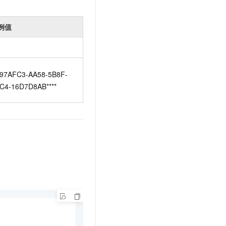
例值
97AFC3-AA58-5B8F-
C4-16D7D8AB****