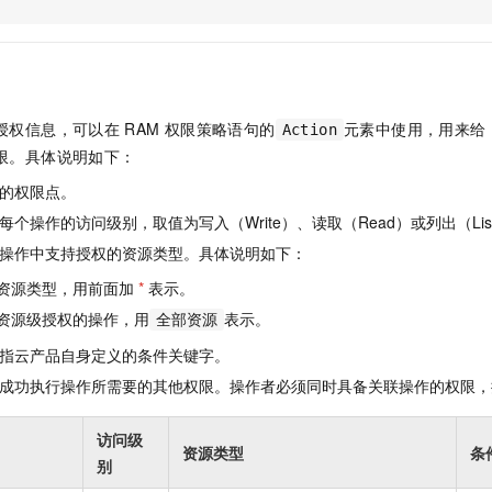
服务生态伙伴
视觉 Coding、空间感知、多模态思考等全面升级
1M上下文，专为长程任务能力而生
云工开物
企业应用
Night Plan 支持 Qwen 3.8-Max
AI 办公
NEW
Red Hat
30+ 款产品免费体验
夜间 5 折，Qwen/Meoo/TokenPlan 客户专享
AI智能应用
科研合作
ERP
堂（旗舰版）
SUSE
智能客服
AI 应用构建
大模型原生
CRM
2个月
自动承接线索
授权信息，可以在
RAM
权限策略语句的
元素中使用，用来给
Action
建站小程序
Qoder
大模型服务平台百炼-应用模版
OA 办公系统
HOT
NEW
限。具体说明如下：
面向真实软件
个人版上线、团队版降价；千问3.8-Max首发发尝鲜
丰富多元化的应用模版和解决方案
力提升
财税管理
模板建站
的权限点。
万有无界
大模型服务平台百炼-智能体
400电话
定制建站
个操作的访问级别，取值为写入（Write）、读取（Read）或列出（Lis
的模型效果
灵活可视化地构建企业级 Agent
操作中支持授权的资源类型。具体说明如下：
方案
广告营销
模板小程序
秒悟
人工智能平台 PAI
资源类型，用前面加
*
表示。
定制小程序
云端极速 AI 
新一代 AI 视频生成模型，深度适配广告营销等场景
AI Native 的算法工程平台，一站式完成建模、训练、推理服务部署
资源级授权的操作，用
表示。
全部资源
APP 开发
指云产品自身定义的条件关键字。
建站系统
成功执行操作所需要的其他权限。操作者必须同时具备关联操作的权限，
AI 应用
10分钟微调：让0.6B模型媲美235B模型
多模态数据信
访问级
资源类型
条
依托云原生高可用架构,实现Dify私有化部署
用1%尺寸在特定领域达到大模型90%以上效果
别