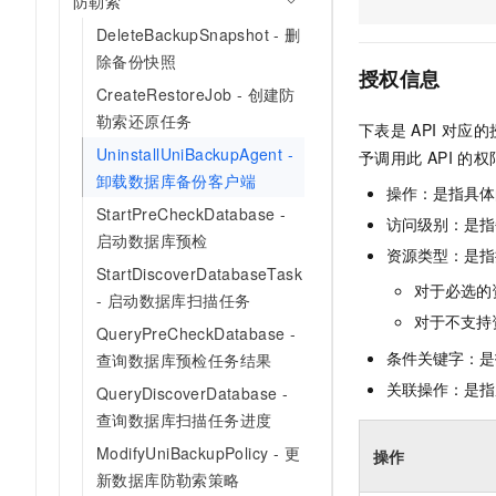
防勒索
AI 产品 免费试用
网络
安全
云开发大赛
DeleteBackupSnapshot - 删
Tableau 订阅
1亿+ 大模型 tokens 和 
除备份快照
可观测
入门学习赛
中间件
AI空中课堂在线直播课
授权信息
140+云产品 免费试用
CreateRestoreJob - 创建防
大模型服务
上云与迁云
产品新客免费试用，最长1
数据库
勒索还原任务
下表是
API
对应的
生态解决方案
千问AI平台-Token Plan
企业出海
UninstallUniBackupAgent -
大模型ACA认证体验
予调用此
API
的权
大数据计算
卸载数据库备份客户端
助力企业全员 AI 认知与能
行业生态解决方案
操作：是指具体
政企业务
媒体服务
千问AI平台-模型体验
StartPreCheckDatabase -
开发者生态解决方案
访问级别：是指每
在线体验全尺寸、多种模态
启动数据库预检
企业服务与云通信
资源类型：是指
AI 开发和 AI 应用解决
StartDiscoverDatabaseTask
Happy 系列大模型
对于必选的
域名与网站
- 启动数据库扫描任务
对于不支持
QueryPreCheckDatabase -
终端用户计算
条件关键字：是
查询数据库预检任务结果
Serverless
关联操作：是指
大模型解决方案
QueryDiscoverDatabase -
查询数据库扫描任务进度
开发工具
快速部署 Dify，高效搭建 
ModifyUniBackupPolicy - 更
操作
迁移与运维管理
新数据库防勒索策略