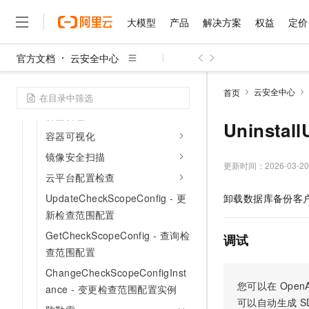
Agent客户端
大模型
产品
解决方案
权益
定价
资产管理
资产指纹
官方文档
云安全中心
大模型
产品
解决方案
权益
定价
云市场
伙伴
服务
了解阿里云
安全评分
精选产品
精选解决方案
普惠上云
产品定价
精选商城
成为销售伙伴
售前咨询
为什么选择阿里云
千问AI平台
云安全中心
首页
暴露资产
了解云产品的定价详情
大模型服务平台百炼
千问办公，解锁你的工作
普惠上云 官方力荐
分销伙伴
在线服务
网站建设
什么是云计算
大
容器管理
大模型服务与应用平台
企业级Agent产品，直接
云服务器38元/年起，超
Uninsta
咨询伙伴
多端小程序
技术领先
容器可视化
云上成本管理
售后服务
千问大模型
Agency Agents：拥
官方推荐返现计划
大模型
大模型
精选产品
精选解决方案
镜像安全扫描
Salesforce 国际版订阅
稳定可靠
管理和优化成本
多元化、高性能、安全可靠
推荐新用户得奖励，单订单
更新时间：
2026-03-20
销售伙伴合作计划
自助服务
云平台配置检查
友盟天域
安全合规
人工智能与机器学习
AI
文本生成
无影云电脑
HappyHorse 打造一
云工开物
UpdateCheckScopeConfig - 更
卸载数据库备份客
无影生态合作计划
在线服务
观测云
分析师报告
随时随地安全接入的云上超
高校专属算力普惠，学生认
计算
互联网应用开发
Qwen3.8-Max
新检查范围配置
HOT
Salesforce On Alibaba C
工单服务
智能体时代全能旗舰模型
Tuya 物联网平台阿里云
研究报告与白皮书
云解析DNS
快速拥有专属 OpenClaw
GetCheckScopeConfig - 查询检
Consulting Partner 合
调试
大数据
容器
免费试用
短信专区
查范围配置
蓝凌 OA
Qwen3.7-Plus
AI 大模型销售与服务生
现代化应用
存储
天池大赛
ChangeCheckScopeConfigInst
能看、能想、能动手的多模
云原生大数据计算服务 Max
解决方案免费试用 新老
电子合同
您可以在
OpenA
ance - 变更检查范围配置实例
面向分析的企业级SaaS模
最高领取价值200元试用
安全
网络与CDN
AI 算法大赛
Qwen3-VL-Plus
可以自动生成
S
畅捷通