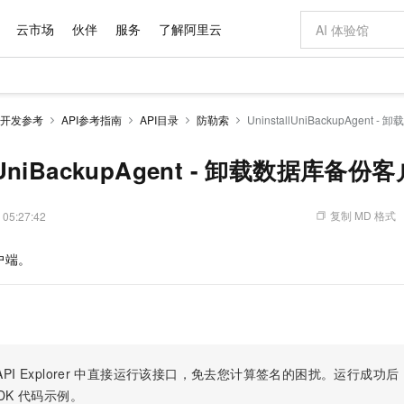
云市场
伙伴
服务
了解阿里云
AI 特惠
数据与 API
成为产品伙伴
企业增值服务
最佳实践
价格计算器
AI 场景体
基础软件
产品伙伴合
阿里云认证
市场活动
配置报价
大模型
开发参考
API参考指南
API目录
防勒索
UninstallUniBackupAgent
自助选配和估算价格
新方式
域名与网站
睿译宝，AI翻译排版一步到位
智启 AI 普惠权益
产品生态集成认证中心
企业支持计划
云上春晚
千问官方 MaaS 平台，为开发者和 Agent 而生，新用户赠送 1 亿 + tokens 额度
云服务器 EC
Qwen Aud
AI Coding
阿里云Maa
2026 阿里云
为企业打
数据集
Windows
大模型认证
模型
NEW
NEW
交付可用成果
值低价云产品抢先购
提供智能易用的域名与建站服务
上传文档即自动完成翻译和格式还原
至高享 1亿+免费 tokens，加速 Al 应用落地
安全可靠、弹
智能编程，一键
llUniBackupAgent - 卸载数据库备份
产品生态伙伴
专家技术服务
云上奥运之旅
弹性计算合作
阿里云中企出
手机三要素
宝塔 Linux
全部认证
价格优势
有专属领域专家
对象存储 OSS
GLM-5.2：长任务时代开源旗舰模型
阿里云 OPC 创新助力计划
云数据库 RD
即刻拥有 DeepS
AI 电商营销
产品生态伙伴工作台
企业增值服务台
云栖战略参考
云存储合作计
云栖大会
身份实名认证
CentOS
训练营
推动算力普惠，释放技术红利
的大模型服务
最高返9万
多领域专家智能体,一键组建 AI 虚拟交付团队
至高百万元 Token 补贴，加速一人公司成长
稳定、安全、高性价比、高性能的云存储服务
真正可用的 1M 上下文,一次完成代码全链路开发
轻松解锁专属 Dee
从图文生成到
复制 MD 格式
 05:27:42
云上的中国
数据库合作计
活动全景
短信
Docker
图片和
站式影视创作平台
人工智能平台 PAI
Hermes Agent，打造自进化智能体
Token Plan 模型订阅计划
Qoder
5 分钟轻松部署
AI 广告创作
企业成长
大模型
NEW
信息公告
户端。
看见新力量
云网络合作计
OCR 文字识别
JAVA
级电脑
证享300元代金券
可视化编排打通从文字构思到成片全链路闭环
一站式AI开发、训练和推理服务
自主进化，持久记忆，越用越聪明
Qwen3.8-Max 首发尝鲜，限时加量 10 倍，夜间低至2折
面向真实软件
图文、视频一
Kimi-K3
HappyHors
NEW
魔搭 Mode
loud
服务实践
官网公告
Kimi 最新旗舰模型，长程编程与推理利器
让文字生成流
金融模力时刻
Salesforce O
版
发票查验
全能环境
Qoder CN
Claude Code + GStack 打造工程团队
千问办公，限时限量积分加倍
云原生数据库 P
低代码高效构
AI 建站
NEW
作计划
计划
创新中心
魔搭 ModelSc
健康状态
让AI从“聊天伙伴”进化为能干活的“数字员工”
覆盖公网/内网、递归/权威、移动APP等全场景解析服务
安装技能 GStack，拥有专属 AI 工程团队
你的AI工作搭子，覆盖日常办公高频场景
基于千问大模型等，支持代码智能生成、研发智能问答
0 代码专业建
客户案例
天气预报查询
操作系统
Deepseek-v4-pro
HappyHors
态合作计划
态智能体模型
旗舰 MoE 大模型，百万上下文与顶尖推理能力
图生视频，流
Compute
同享
容器服务 Kubernetes 版 ACK
万小智 AI 建站低至 15元/月
云防火墙
AI 短剧/漫剧
快递物流查询
WordPress
成为服务伙
高校合作
PI Explorer
中直接运行该接口，免去您计算签名的困扰。运行成功后，OpenA
式云数据仓库
点，立即开启云上创新
提供一站式管理容器应用的 K8s 服务
送.CN域名，送备案服务码
云原生的云上
AI助力短剧
GLM-5.2
Wan2.7-T
DK
代码示例。
Ubuntu