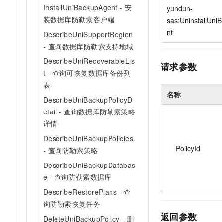
10 分钟在聊天系统中增加
InstallUniBackupAgent - 安
yundun-
专有云
装数据库防勒索客户端
sas:UninstallUni
nt
DescribeUniSupportRegion
- 查询数据库防勒索支持地域
DescribeUniRecoverableLis
请求参数
t - 查询可恢复数据库备份列
表
名称
DescribeUniBackupPolicyD
etail - 查询数据库防勒索策略
详情
DescribeUniBackupPolicies
PolicyId
- 查询防勒索策略
DescribeUniBackupDatabas
e - 查询防勒索数据库
DescribeRestorePlans - 查
询防勒索恢复任务
返回参数
DeleteUniBackupPolicy - 删