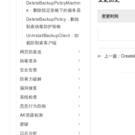
DeleteBackupPolicyMachin
e - 删除指定策略下的服务器
变更时间
DeleteBackupPolicy - 删除
勒索病毒防护策略
UninstallBackupClient - 卸
载防勒索客户端
网页防篡改
上一篇：
Creat
病毒查杀
安全告警
防暴力破解
漏洞修复
基线检查
恶意行为防御
AK泄露检测
蜜罐
日志分析