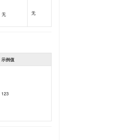
t.diy 一步搞定创意建站
构建大模型应用的安全防护体系
通过自然语言交互简化开发流程,全栈开发支持
通过阿里云安全产品对 AI 应用进行安全防护
无
无
示例值
123