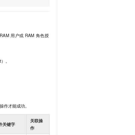
文戏情感细腻自然，动作戏激烈拳拳到肉，实现更强表演能力
支持中英文自由切换，具备更强的噪声鲁棒性
云聚AI 严选权益
SSL 证书
，一键激活高效办公新体验
精选AI产品，从模型到应用全链提效
堡垒机
AI 用量加速计划
应用
防火墙
、识别商机，让客服更高效、服务更出色。
新老同享，达量后返
RAM
用户或
RAM
角色授
千问办公
主机安全
NEW
的智能体编程平台
一站式AI生产力平台
AI 应用及服务市场
伶鹊
t）。
企业级人与Agent协作平台，接入和调度多个数字员工
智能客服平台，对话机器人、对话分析、智能外呼
AI 应用
大模型服务平台百炼 - 全妙
大模型
应用创作平台
多模态内容创作工具，已接入 DeepSeek
自然语言处理
数据标注
操作才能成功。
机器学习
息提取
与 AI 智能体进行实时音视频通话
关联操
件关键字
从文本、图片、视频中提取结构化的属性信息
构建支持视频理解的 AI 音视频实时通话应用
作