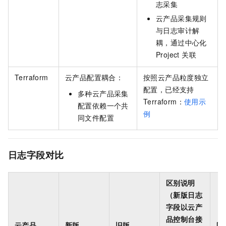
志采集
云产品采集规则
与日志审计解
耦，通过中心化
Project 关联
Terraform
云产品配置耦合：
按照云产品粒度独立
配置，已经支持
多种云产品采集
Terraform：
使用示
配置依赖一个共
例
同文件配置
日志字段对比
区别说明
（新版日志
字段以云产
品控制台接
云产品
新版
旧版
区