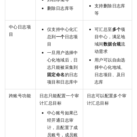
支持删除日志库
删除日志库等
等
中心日志项
仅支持中心化汇
可汇总至
多个
项
目
总到
一个
日志项
目中心，满足地
目
域间
数据合规
流
动需求
一旦用户选择中
心化地域后，日
用户可以自由选
志只能被采集到
择中心化地域、
固定命名
的日志
日志项目、及日
项目和日志库中
志库
跨账号功能
日志只能配置一个审
日志可以配置多个审
计汇总目标
计汇总目标
中心账号如果已
经开通日志审
计，且配置了成
员账号，成员账