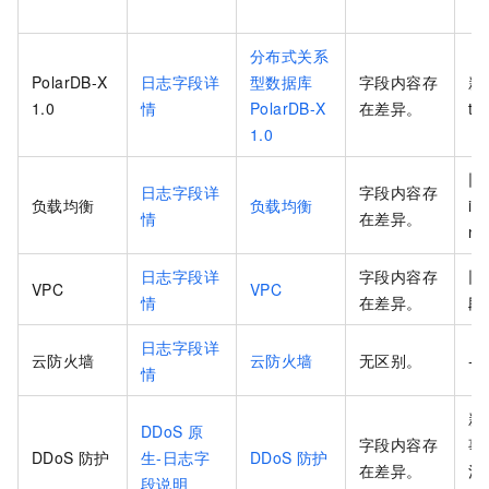
分布式关系
PolarDB-X
日志字段详
型数据库
字段内容存
新
1.0
情
PolarDB-X
在差异。
tr
1.0
旧
日志字段详
字段内容存
负载均衡
负载均衡
in
情
在差异。
ne
日志字段详
字段内容存
旧
VPC
VPC
情
在差异。
段
日志字段详
云防火墙
云防火墙
无区别。
-
情
新
DDoS
原
字段内容存
事
DDoS
防护
生-日志字
DDoS
防护
在差异。
清
段说明