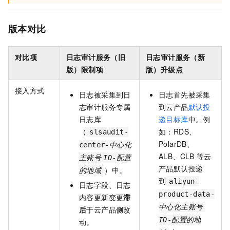
版本对比
对比项
日志审计服务（旧
日志审计服务（新
版）限制项
版）升级点
接入方式
日志被采集到日
日志首先被采集
志审计服务专属
到云产品
默认投
日志库
递目标库
中。例
（
如：RDS、
slsaudit-
PolarDB、
center-
中心化
ALB、CLB
等云
主账号
ID
-
配置
产品默认投递
）中。
的地域
到
aliyun-
日志字段、日志
product-data-
内容更新变更
滞
中心化主账号
后
于云产品侧改
ID
-
配置的地
动。