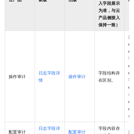
入字段展示
为准，与云
产品侧接入
保持一致）
新
ev
ev
字
ev
日志字段详
字段结构存
ev
操作审计
操作审计
情
在区别。
字
ev
在
ev
ev
代
日志字段详
字段内容存
配置审计
配置审计
新