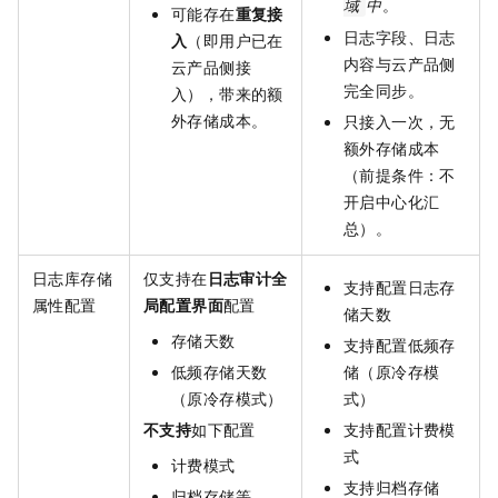
中
。
域
可能存在
重复接
日志字段、日志
入
（即用户已在
内容与云产品侧
云产品侧接
完全同步。
入），带来的额
外存储成本。
只接入一次，无
额外存储成本
（前提条件：不
开启中心化汇
总）。
日志库存储
仅支持在
日志审计全
支持配置日志存
属性配置
局配置界面
配置
储天数
存储天数
支持配置低频存
低频存储天数
储（原冷存模
（原冷存模式）
式）
不支持
如下配置
支持配置计费模
式
计费模式
支持归档存储
归档存储等