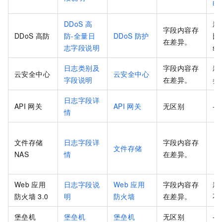
明
DDoS
高
新
字段内容存
DDoS
高防
防-全量日
DDoS
防护
比
在差异。
志字段说明
ss
日志类别及
字段内容存
新
云安全中心
云安全中心
字段说明
在差异。
参
日志字段详
API
网关
API
网关
无区别
-
情
文件存储
日志字段详
字段内容存
文件存储
NAS
情
在差异。
Web
应用
日志字段说
Web
应用
字段内容存
新
防火墙
3.0
明
防火墙
在差异。
不
堡垒机
堡垒机
堡垒机
无区别
-