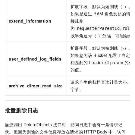
扩展字段，默认为短划线（-）。
如果是通过
RAM
角色发起的请求
extend_information
接规则
为
requesterParentId,roleN
以半角逗号（,）分隔，可能会继
扩展字段，默认为短划线（-）。
如果您为该
Bucket
配置了自定义
user_defined_log_fields
相匹配的
header
和
param
的信
的值。
请求产生的归档直读计量大小。如
archive_direct_read_size
字节。
批量删除日志
当您调用
DeleteObjects
接口时，访问日志中会有一条请求记
录。但因为删除的文件信息存放在请求的
HTTP Body
中，访问