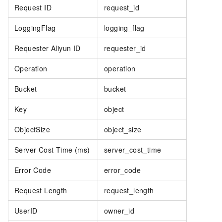
Request ID
request_id
LoggingFlag
logging_flag
Requester Aliyun ID
requester_id
Operation
operation
Bucket
bucket
Key
object
ObjectSize
object_size
Server Cost Time (ms)
server_cost_time
Error Code
error_code
Request Length
request_length
UserID
owner_id