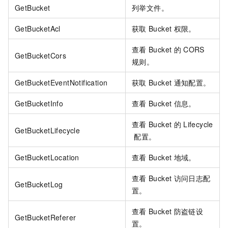
GetBucket
列举文件。
GetBucketAcl
获取
Bucket
权限。
查看
Bucket
的
CORS
GetBucketCors
规则。
GetBucketEventNotification
获取
Bucket
通知配置。
GetBucketInfo
查看
Bucket
信息。
查看
Bucket
的
Lifecycle
GetBucketLifecycle
配置。
GetBucketLocation
查看
Bucket
地域。
查看
Bucket
访问日志配
GetBucketLog
置。
查看
Bucket
防盗链设
GetBucketReferer
置。