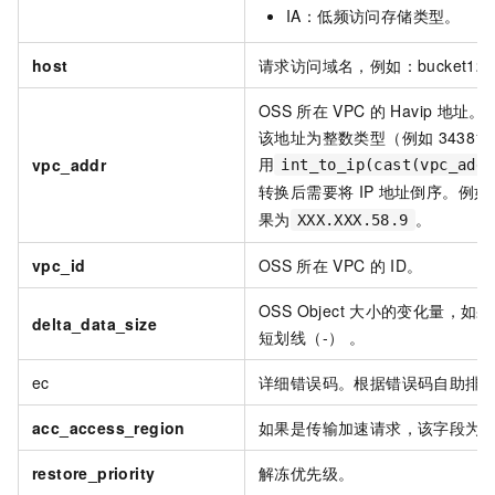
IA：低频访问存储类型。
host
请求访问域名，例如：bucket123.oss-
OSS
所在
VPC
的
Havip
地址。
该地址为整数类型（例如
3438
用
vpc_addr
int_to_ip(cast(vpc_addr
转换后需要将
IP
地址倒序。例如
果为
。
XXX.XXX.58.9
vpc_id
OSS
所在
VPC
的
ID。
OSS Object
大小的变化量，如果
delta_data_size
短划线（-） 。
ec
详细错误码。根据错误码自助排
acc_access_region
如果是传输加速请求，该字段为请
restore_priority
解冻优先级。