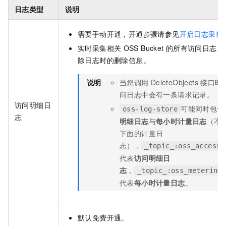
日志类型
说明
需要手动开通，开通步骤请参见
开启日志采集
实时采集相关
OSS Bucket
的所有访问日志、
除日志时的删除信息。
说明
当您调用
DeleteObjects
接口时
问日志中会有一条请求记录。
访问明细日
可能同时包含
oss-log-store
志
明细日志
与
每小时计量日志
（不
下面的计量日
志），
_topic_:oss_access_
代表
访问明细日
志
，
_topic_:oss_metering
代表
每小时计量日志
。
默认免费开通。