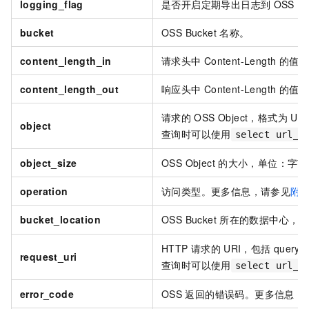
logging_flag
是否开启定期导出日志到
OSS Bu
bucket
OSS Bucket
名称。
content_length_in
请求头中
Content-Length
的值，
content_length_out
响应头中
Content-Length
的值，
请求的
OSS Object，格式为
UR
object
查询时可以使用
select url_d
object_size
OSS Object
的大小，单位：字节
operation
访问类型。更多信息，请参见
附
bucket_location
OSS Bucket
所在的数据中心，一
HTTP
请求的
URI，包括
query
request_uri
查询时可以使用
select url_d
error_code
OSS
返回的错误码。更多信息，