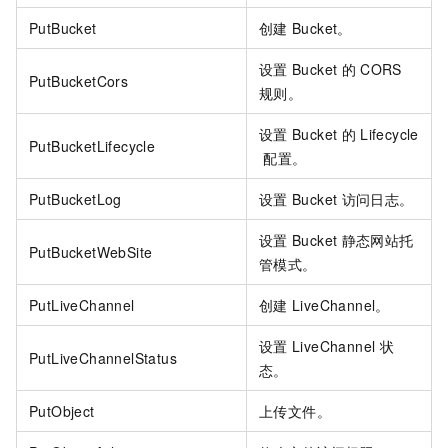
PutBucket
创建
Bucket。
设置
Bucket
的
CORS
PutBucketCors
规则。
设置
Bucket
的
Lifecycle
PutBucketLifecycle
配置。
PutBucketLog
设置
Bucket
访问日志。
设置
Bucket
静态网站托
PutBucketWebSite
管模式。
PutLiveChannel
创建
LiveChannel。
设置
LiveChannel
状
PutLiveChannelStatus
态。
PutObject
上传文件。