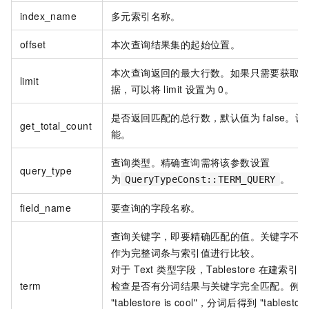
index_name
多元索引名称。
offset
本次查询结果集的起始位置。
本次查询返回的最大行数。如果只需要获取
limit
据，可以将 limit 设置为 0。
是否返回匹配的总行数，默认值为 false。设置
get_total_count
能。
查询类型。精确查询需将该参数设置
query_type
为
。
QueryTypeConst::TERM_QUERY
field_name
要查询的字段名称。
查询关键字，即要精确匹配的值。关键字不会被分词
作为完整词条与索引值进行比较。
对于 Text 类型字段，Tablestore 在
term
检查是否有分词结果与关键字完全匹配。例如，
"tablestore is cool"，分词后得到 "tablesto