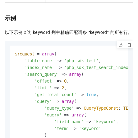
示例
以下示例查询 keyword 列中精确匹配词条 "keyword" 的所有行。
$request
 = 
array
(

'table_name'
 => 
'php_sdk_test'
,

'index_name'
 => 
'php_sdk_test_search_index'
,

'search_query'
 => 
array
(

'offset'
 => 
0
,

'limit'
 => 
2
,

'get_total_count'
 => 
true
,

'query'
 => 
array
(

'query_type'
 => 
QueryTypeConst
::
TERM_Q
'query'
 => 
array
(

'field_name'
 => 
'keyword'
,

'term'
 => 
'keyword'
            )
