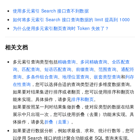
使用多元索引
Search
接口查不到数据
如何将多元索引 Search 接口查询数据的 limit 提高到 1000
为什么使用多元索引翻页查询时
Token
失效了？
相关文档
多元索引查询类型包括
精确查询
、
多词精确查询
、
全匹配查
询
、
匹配查询
、
短语匹配查询
、
前缀查询
、
范围查询
、
通配符
查询
、
多条件组合查询
、
地理位置查询
、
嵌套类型查询
和
列存
在性查询
，您可以选择合适的查询类型进行多维度数据查询。
如果要对结果集进行排序或者翻页，您可以使用排序和翻页功
能来实现。具体操作，请参见
排序和翻页
。
如果要按照某一列对结果集做折叠，使对应类型的数据在结果
展示中只出现一次，您可以使用折叠（去重）功能来实现。具
体操作，请参见
折叠（去重）
。
如果要进行数据分析，例如求最值、求和、统计行数等，您可
以使用
Search
接口的统计聚合功能或者
SQL
查询来实现。