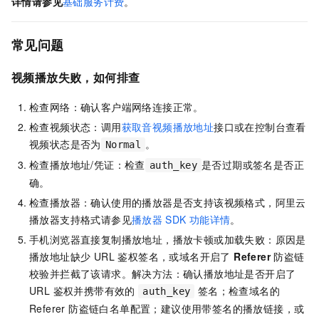
详情请参见
基础服务计费
。
常见问题
视频播放失败，如何排查
检查网络：确认客户端网络连接正常。
检查视频状态：调用
获取音视频播放地址
接口或在控制台查看
视频状态是否为
。
Normal
检查播放地址/凭证：检查
是否过期或签名是否正
auth_key
确。
检查播放器：确认使用的播放器是否支持该视频格式，阿里云
播放器支持格式请参见
播放器
SDK
功能详情
。
手机浏览器直接复制播放地址，播放卡顿或加载失败：原因是
播放地址缺少 URL 鉴权签名，或域名开启了
Referer
防盗链
校验并拦截了该请求。解决方法：确认播放地址是否开启了
URL 鉴权并携带有效的
签名；检查域名的
auth_key
Referer 防盗链白名单配置；建议使用带签名的播放链接，或