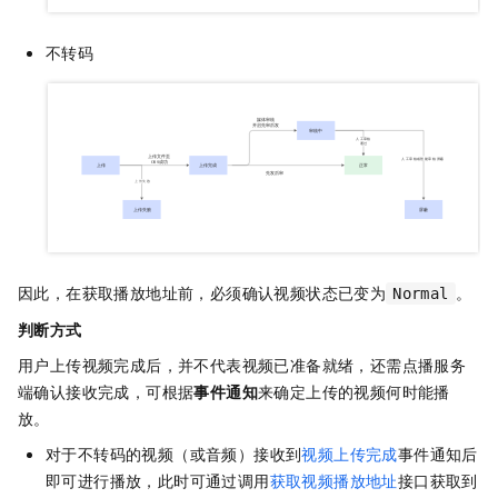
不转码
因此，在获取播放地址前，必须确认视频状态已变为
。
Normal
判断方式
用户上传视频完成后，并不代表视频已准备就绪，还需点播服务
端确认接收完成，可根据
事件通知
来确定上传的视频何时能播
放。
对于不转码的视频（或音频）接收到
视频上传完成
事件通知后
即可进行播放，此时可通过调用
获取视频播放地址
接口获取到