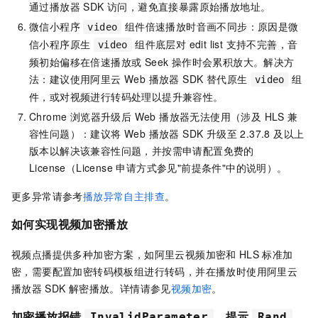
通过播放器 SDK 访问，避免直接暴露原始播放地址。
微信小程序
组件倍速播放时音画不同步：原因是微
video
信小程序原生
组件底层对 edit list 支持不完善，音
video
频初始偏移在倍速播放或 Seek 操作时会累积放大。解决方
法：建议使用阿里云 Web 播放器 SDK 替代原生
组
video
件，或对视频进行转码处理以提升兼容性。
Chrome 浏览器升级后 Web 播放器无法使用（涉及 HLS 兼
容性问题）：建议将 Web 播放器 SDK 升级至 2.37.8 及以上
版本以解决该兼容性问题，并按需申请配置免费的
License（License 申请方式参见"前提条件"中的说明）。
更多异常请参考
播放异常自主排查
。
如何实现视频加密播放
视频点播提供多种加密方案，如阿里云视频加密和
HLS
标准加
密，需要配置加密转码模板组进行转码，并在播放时使用阿里云
播放器
SDK
解密播放。详情请参见
视频加密
。
加密播放报错
，提示
InvalidParameter
Rand