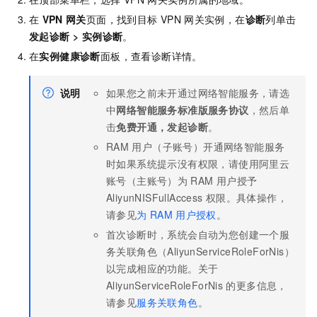
在
VPN
网关
页面，找到目标
VPN
网关实例，在
诊断
列单击
发起诊断
>
实例诊断
。
在
实例健康诊断
面板，查看诊断详情。
说明
如果您之前未开通过网络智能服务，请选
中
网络智能服务标准版服务协议
，然后单
击
免费开通，发起诊断
。
RAM
用户（子账号）开通网络智能服务
时如果系统提示没有权限，请使用阿里云
账号（主账号）为
RAM
用户授予
AliyunNISFullAccess
权限。具体操作，
请参见
为
RAM
用户授权
。
首次诊断时，系统会自动为您创建一个服
务关联角色（AliyunServiceRoleForNis）
以完成相应的功能。关于
AliyunServiceRoleForNis
的更多信息，
请参见
服务关联角色
。