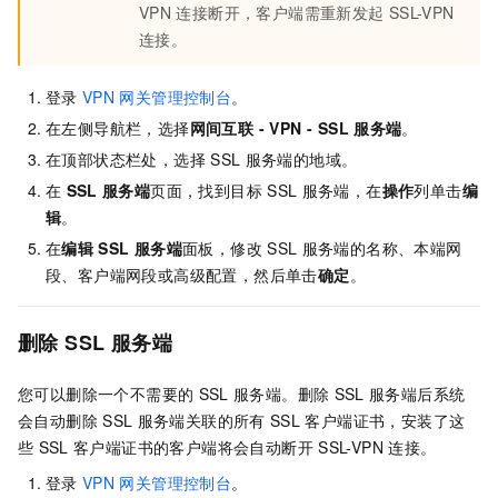
VPN
连接断开，客户端需重新发起
SSL-VPN
连接。
登录
VPN
网关管理控制台
。
在左侧导航栏，选择
网间互联
-
VPN -
SSL
服务端
。
在顶部状态栏处，选择
SSL
服务端的地域。
在
SSL
服务端
页面，找到目标
SSL
服务端，在
操作
列单击
编
辑
。
在
编辑
SSL
服务端
面板，修改
SSL
服务端的名称、本端网
段、客户端网段或高级配置，然后单击
确定
。
删除
SSL
服务端
您可以删除一个不需要的
SSL
服务端。删除
SSL
服务端后系统
会自动删除
SSL
服务端关联的所有
SSL
客户端证书，安装了这
些
SSL
客户端证书的客户端将会自动断开
SSL-VPN
连接。
登录
VPN
网关管理控制台
。