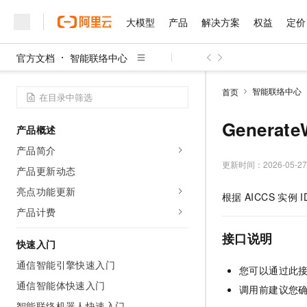
大模型
产品
解决方案
权益
定价
官方文档
智能联络中心
大模型
产品
解决方案
权益
定价
云市场
伙伴
服务
了解阿里云
精选产品
精选解决方案
普惠上云
产品定价
精选商城
成为销售伙伴
售前咨询
为什么选择阿里云
千问AI平台
智能联络中心
首页
了解云产品的定价详情
大模型服务平台百炼
千问办公，解锁你的工作
普惠上云 官方力荐
分销伙伴
在线服务
网站建设
什么是云计算
大
大模型服务与应用平台
企业级Agent产品，直接
云服务器38元/年起，超
Generat
产品概述
咨询伙伴
多端小程序
技术领先
云上成本管理
售后服务
千问大模型
Agency Agents：拥
官方推荐返现计划
大模型
产品简介
大模型
精选产品
精选解决方案
Salesforce 国际版订阅
稳定可靠
管理和优化成本
多元化、高性能、安全可靠
推荐新用户得奖励，单订单
更新时间：
2026-05-27
销售伙伴合作计划
产品更新动态
自助服务
友盟天域
安全合规
人工智能与机器学习
AI
文本生成
无影云电脑
HappyHorse 打造一
云工开物
亮点功能更新
根据
AICCS
实例
I
无影生态合作计划
在线服务
观测云
分析师报告
随时随地安全接入的云上超
高校专属算力普惠，学生认
计算
互联网应用开发
产品计费
Qwen3.8-Max
HOT
Salesforce On Alibaba C
工单服务
智能体时代全能旗舰模型
Tuya 物联网平台阿里云
研究报告与白皮书
云解析DNS
快速拥有专属 OpenClaw
Consulting Partner 合
接口说明
大数据
容器
快速入门
免费试用
短信专区
蓝凌 OA
Qwen3.7-Plus
AI 大模型销售与服务生
通信智能引擎快速入门
现代化应用
存储
天池大赛
您可以通过此
能看、能想、能动手的多模
云原生大数据计算服务 Max
解决方案免费试用 新老
电子合同
通信智能体快速入门
调用前建议您确认
面向分析的企业级SaaS模
最高领取价值200元试用
安全
网络与CDN
AI 算法大赛
Qwen3-VL-Plus
畅捷通
智能联络机器人快速入门