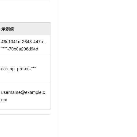
t.diy 一步搞定创意建站
构建大模型应用的安全防护体系
通过自然语言交互简化开发流程,全栈开发支持
通过阿里云安全产品对 AI 应用进行安全防护
示例值
46c1341e-2648-447a-
****-70b6a298d94d
ccc_xp_pre-cn-***
username@example.c
om