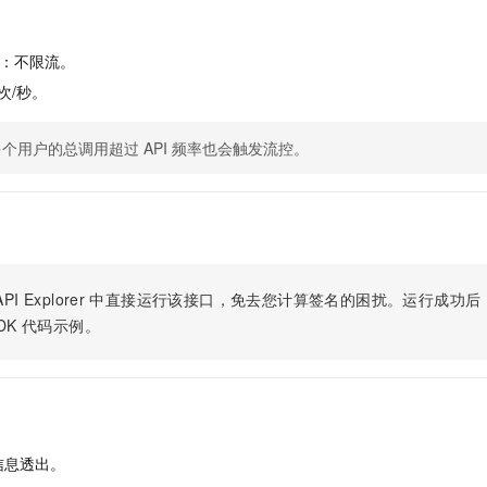
服务生态伙伴
视觉 Coding、空间感知、多模态思考等全面升级
1M上下文，专为长程任务能力而生
云工开物
企业应用
Night Plan 支持 Qwen 3.8-Max
AI 办公
NEW
Red Hat
30+ 款产品免费体验
夜间 5 折，Qwen/Meoo/TokenPlan 客户专享
AI智能应用
科研合作
：不限流。
ERP
堂（旗舰版）
SUSE
智能客服
 次/秒。
AI 应用构建
大模型原生
CRM
2个月
自动承接线索
建站小程序
Qoder
大模型服务平台百炼-应用模版
OA 办公系统
HOT
NEW
个用户的总调用超过 API 频率也会触发流控。
面向真实软件
个人版上线、团队版降价；千问3.8-Max首发发尝鲜
丰富多元化的应用模版和解决方案
力提升
财税管理
模板建站
万有无界
大模型服务平台百炼-智能体
400电话
定制建站
的模型效果
灵活可视化地构建企业级 Agent
方案
广告营销
模板小程序
秒悟
人工智能平台 PAI
定制小程序
PI Explorer
中直接运行该接口，免去您计算签名的困扰。运行成功后，OpenA
云端极速 AI 
新一代 AI 视频生成模型，深度适配广告营销等场景
AI Native 的算法工程平台，一站式完成建模、训练、推理服务部署
DK
代码示例。
APP 开发
建站系统
AI 应用
10分钟微调：让0.6B模型媲美235B模型
多模态数据信
依托云原生高可用架构,实现Dify私有化部署
用1%尺寸在特定领域达到大模型90%以上效果
信息透出。