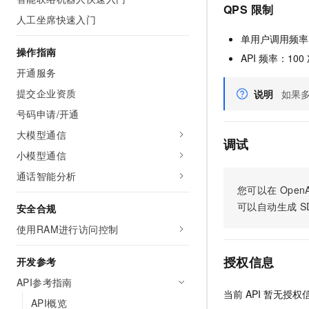
QPS 限制
AI 产品 免费试用
网络
安全
云开发大赛
人工坐席快速入门
Tableau 订阅
1亿+ 大模型 tokens 和 
单用户调用频率
可观测
入门学习赛
中间件
AI空中课堂在线直播课
操作指南
140+云产品 免费试用
API 频率：100
大模型服务
上云与迁云
产品新客免费试用，最长1
数据库
开通服务
生态解决方案
千问AI平台-Token Plan
提交企业资质
说明
如果多
企业出海
大模型ACA认证体验
大数据计算
助力企业全员 AI 认知与能
号码申请/开通
行业生态解决方案
政企业务
媒体服务
千问AI平台-模型体验
大模型通信
开发者生态解决方案
调试
在线体验全尺寸、多种模态
小模型通信
企业服务与云通信
AI 开发和 AI 应用解决
Happy 系列大模型
通话智能分析
域名与网站
您可以在
OpenA
可以自动生成
S
安全合规
终端用户计算
使用RAM进行访问控制
Serverless
大模型解决方案
授权信息
开发参考
开发工具
快速部署 Dify，高效搭建 
API参考指南
当前
API
暂无授权
迁移与运维管理
API概览