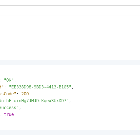
:
"OK"
,
d"
:
"EE338D98-9BD3-4413-B165"
,
usCode"
:
200
,
dnthF_oinHg7JMJDmKqex3UxDD7"
,
Success"
,
:
true