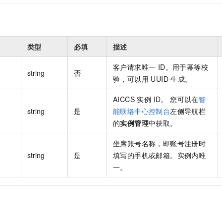
一个 AI 助手
即刻拥有 DeepSeek-R1 满血版
超强辅助，Bol
在企业官网、通讯软件中为客户提供 AI 客服
多种方案随心选，轻松解锁专属 DeepSeek
类型
必填
描述
客户请求唯一 ID。用于幂等校
string
否
验，可以用 UUID 生成。
AICCS 实例 ID。 您可以在
智
string
是
能联络中心控制台
左侧导航栏
的
实例管理
中获取。
坐席账号名称，即账号注册时
string
是
填写的手机或邮箱。实例内唯
一。