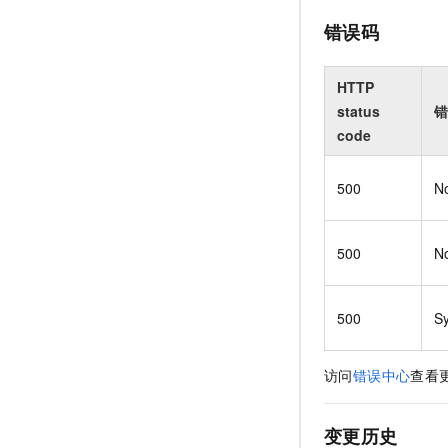
错误码
HTTP
status
错
code
500
N
500
N
500
S
访问
错误中心
查看
变更历史