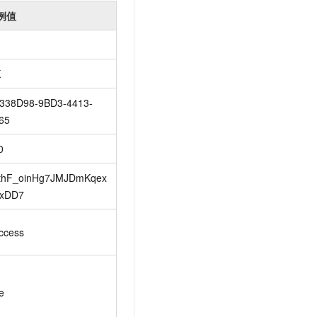
例值
K
338D98-9BD3-4413-
65
0
thF_oinHg7JMJDmKqex
xDD7
ccess
e