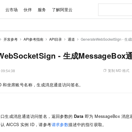
云市场
伙伴
服务
了解阿里云
AI 特惠
数据与 API
成为产品伙伴
企业增值服务
最佳实践
价格计算器
AI 场景体
基础软件
产品伙伴合
阿里云认证
市场活动
配置报价
大模型
开发参考
API参考指南
API目录
通道
GenerateWebSocketSign -
自助选配和估算价格
新方式
域名与网站
睿译宝，AI翻译排版一步到位
智启 AI 普惠权益
产品生态集成认证中心
企业支持计划
云上春晚
千问官方 MaaS 平台，为开发者和 Agent 而生，新用户赠送 1 亿 + tokens 额度
云服务器 EC
Qwen Aud
AI Coding
阿里云Maa
2026 阿里云
为企业打
数据集
Windows
大模型认证
模型
NEW
NEW
交付可用成果
值低价云产品抢先购
提供智能易用的域名与建站服务
上传文档即自动完成翻译和格式还原
至高享 1亿+免费 tokens，加速 Al 应用落地
安全可靠、弹
智能编程，一键
eWebSocketSign - 生成MessageB
产品生态伙伴
专家技术服务
云上奥运之旅
弹性计算合作
阿里云中企出
手机三要素
宝塔 Linux
全部认证
价格优势
有专属领域专家
对象存储 OSS
GLM-5.2：长任务时代开源旗舰模型
阿里云 OPC 创新助力计划
云数据库 RD
即刻拥有 DeepS
AI 电商营销
产品生态伙伴工作台
企业增值服务台
云栖战略参考
云存储合作计
云栖大会
身份实名认证
CentOS
训练营
推动算力普惠，释放技术红利
的大模型服务
最高返9万
多领域专家智能体,一键组建 AI 虚拟交付团队
至高百万元 Token 补贴，加速一人公司成长
稳定、安全、高性价比、高性能的云存储服务
真正可用的 1M 上下文,一次完成代码全链路开发
轻松解锁专属 Dee
从图文生成到
复制 MD 格式
 09:54:38
云上的中国
数据库合作计
活动全景
短信
Docker
图片和
站式影视创作平台
人工智能平台 PAI
Hermes Agent，打造自进化智能体
Token Plan 模型订阅计划
Qoder
5 分钟轻松部署
AI 广告创作
企业成长
大模型
NEW
信息公告
D
和坐席账号名称，生成消息通道访问签名。
看见新力量
云网络合作计
OCR 文字识别
JAVA
级电脑
证享300元代金券
可视化编排打通从文字构思到成片全链路闭环
一站式AI开发、训练和推理服务
自主进化，持久记忆，越用越聪明
Qwen3.8-Max 首发尝鲜，限时加量 10 倍，夜间低至2折
面向真实软件
图文、视频一
Kimi-K3
HappyHors
NEW
魔搭 Mode
loud
服务实践
官网公告
Kimi 最新旗舰模型，长程编程与推理利器
让文字生成流
金融模力时刻
Salesforce O
版
发票查验
全能环境
Qoder CN
Claude Code + GStack 打造工程团队
千问办公，限时限量积分加倍
云原生数据库 P
低代码高效构
AI 建站
NEW
作计划
计划
创新中心
魔搭 ModelSc
健康状态
让AI从“聊天伙伴”进化为能干活的“数字员工”
覆盖公网/内网、递归/权威、移动APP等全场景解析服务
安装技能 GStack，拥有专属 AI 工程团队
你的AI工作搭子，覆盖日常办公高频场景
基于千问大模型等，支持代码智能生成、研发智能问答
0 代码专业建
客户案例
天气预报查询
操作系统
Deepseek-v4-pro
HappyHors
态合作计划
接口生成消息通道访问签名，返回参数的
Data
即为 MessageBox 
态智能体模型
旗舰 MoE 大模型，百万上下文与顶尖推理能力
图生视频，流
Compute
同享
容器服务 Kubernetes 版 ACK
万小智 AI 建站低至 15元/月
云防火墙
AI 短剧/漫剧
快递物流查询
WordPress
成为服务伙
高校合作
 AICCS 实例 ID，请参考
请求参数
描述中的指引获取。
式云数据仓库
点，立即开启云上创新
提供一站式管理容器应用的 K8s 服务
送.CN域名，送备案服务码
云原生的云上
AI助力短剧
GLM-5.2
Wan2.7-T
Ubuntu