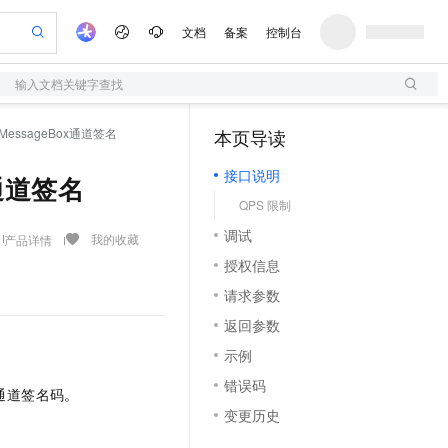
文档
备案
控制台
输入文档关键字查找
验
作计划
器
AI 活动
专业服务
服务伙伴合作计划
开发者社区
加入我们
服务平台百炼
阿里云 OPC 创新助力计划
 生成MessageBox通道签名
本页导读
（1）
一站式生成采购清单，支持单品或批量购买
S
io：打造专属 AI 语音助手
S产品伙伴计划（繁花）
峰会
造的大模型服务与应用开发平台
轻量应用服务器
一句话生成原生可编辑精美 PPT 文稿
AI 生产力先锋
Al MaaS 服务伙伴赋能合作
域名
博文
Careers
至高可申请百万元
接口说明
性可伸缩的云计算服务
开启高性价比 AI 编程新体验
Qwen-Audio-3.0-Realtime 端到端实时语音角色扮演
输入一句话想法, 轻松生成专业的 PPT
先锋实践拓展 AI 生产力的边界
快速构建应用程序和网站，即刻迈出上云第一步
ox通道签名
Token 补贴，五大权
计划
海大会
伙伴信用分合作计划
商标
问答
社会招聘
QPS 限制
益加速 OPC 成功
S
eek-V4-Pro
数字证书管理服务（原SSL证书）
一键部署幻兽帕鲁游戏服务器
飞天发布时刻
HOT
划
备案
电子书
校园招聘
调试
pSeek-V4-Pro
视频创作，一键激活电商全链路生产力
全托管，含MySQL、PostgreSQL、SQL Server、MariaDB多引擎
实现全站HTTPS，呈现可信的WEB访问
一键购买专属联机服务器，轻松开启游戏
所见，即是所愿
我的收藏
产品详情
更多支持
划
公司注册
镜像站
授权信息
视频生成
语音识别与合成
专属 QwenPaw
短信服务
漫剧工坊：一站式动画创作平台
AI 实训营
HOT
合作伙伴培训与认证
请求参数
划
上云迁移
的智能体编程平台
站生成，高效打造优质广告素材
从聊天伙伴进化为能主动干活的本地数字员工
快速生产连贯的高质量长漫剧
从基础到进阶，Agent 创客手把手教你
国内短信简单易用，安全可靠，秒级触达，全球覆盖200+国家和地区。
e-1.1-T2V
Qwen3-TTS-Flash
lScope
我要反馈
查询合作伙伴
返回参数
畅细腻的高质量视频
离线语音合成大模型，多语言方言自适应，低延迟高稳定
n Alibaba Cloud ISV 合作
代维服务
olarDB
建企业门户网站
大数据开发治理平台 DataWorks
10 分钟搭建微信、支付宝小程序
示例
创新加速
ope
登录合作伙伴管理后台
我要建议
站，无忧落地极速上线
以可视化方式快速构建移动和 PC 门户网站
100%兼容MySQL、PostgreSQL，兼容Oracle，支持集中和分布式
高效部署网站，快速应用到小程序
Data Agent 驱动的一站式 Data+AI 开发治理平台
e-1.1-I2V
Cosyvoice-V3-Flash
错误码
安全
消息通道签名码。
畅自然，细节丰富
高表现力语音合成大模型，语音克隆听感自然
我要投诉
上云场景组合购
伴
变更历史
边界网络安全防护产品
漫剧创作，剧本、分镜、视频高效生成
覆盖90%+业务场景，专享组合折扣价
2V
VPN
Fun-ASR