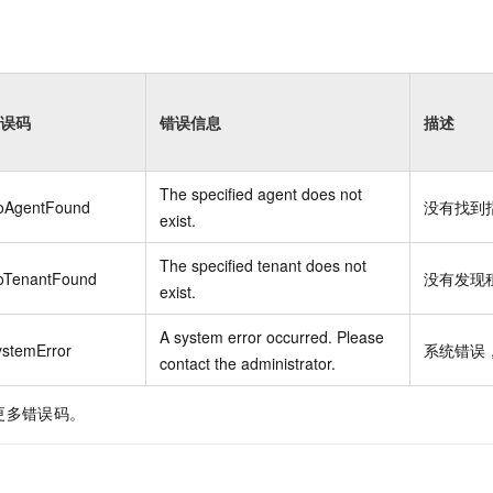
误码
错误信息
描述
The specified agent does not
oAgentFound
没有找到
exist.
The specified tenant does not
oTenantFound
没有发现
exist.
A system error occurred. Please
ystemError
系统错误
contact the administrator.
更多错误码。