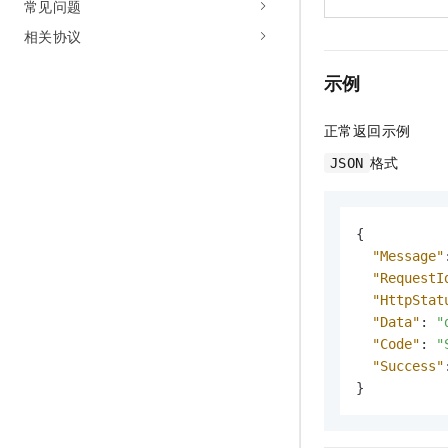
常见问题
相关协议
示例
正常返回示例
格式
JSON
{
"Message"
"RequestI
"HttpStat
"Data"
:
"
"Code"
:
"
"Success"
}