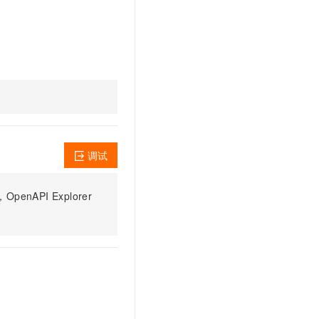
文戏情感细腻自然，动作戏激烈拳拳到肉，实现更强表演能力
支持中英文自由切换，具备更强的噪声鲁棒性
云聚AI 严选权益
SSL 证书
，一键激活高效办公新体验
精选AI产品，从模型到应用全链提效
堡垒机
AI 用量加速计划
应用
防火墙
、识别商机，让客服更高效、服务更出色。
新老同享，达量后返
千问办公
主机安全
NEW
的智能体编程平台
一站式AI生产力平台
AI 应用及服务市场
伶鹊
企业级人与Agent协作平台，接入和调度多个数字员工
智能客服平台，对话机器人、对话分析、智能外呼
调试
AI 应用
大模型服务平台百炼 - 全妙
大模型
PI Explorer
应用创作平台
多模态内容创作工具，已接入 DeepSeek
自然语言处理
数据标注
机器学习
息提取
与 AI 智能体进行实时音视频通话
从文本、图片、视频中提取结构化的属性信息
构建支持视频理解的 AI 音视频实时通话应用